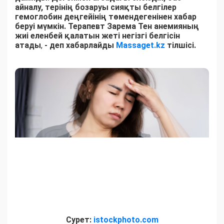
айналу, терінің бозаруы сияқты белгілер
гемоглобин деңгейінің төмендегенінен хабар
беруі мүмкін. Терапевт Зарема Тен анемияның
жиі еленбей қалатын жеті негізгі белгісін
атады
,
- деп хабарлайды
Massaget.kz
тілшісі.
Сурет:
istockphoto.com