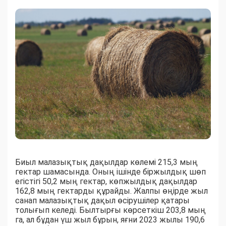
Биыл малазықтық дақылдар көлемі 215,3 мың
гектар шамасында. Оның ішінде біржылдық шөп
егістігі 50,2 мың гектар, көпжылдық дақылдар
162,8 мың гектарды құрайды. Жалпы өңірде жыл
санап малазықтық дақыл өсірушілер қатары
толығып келеді. Былтырғы көрсеткіш 203,8 мың
га, ал бұдан үш жыл бұрын, яғни 2023 жылы 190,6