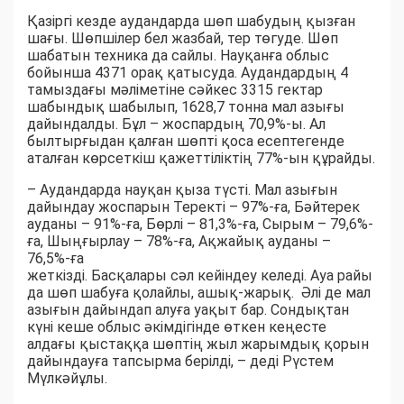
Қазіргі кезде аудандарда шөп шабудың қызған
шағы. Шөпшілер бел жазбай, тер төгуде. Шөп
шабатын техника да сайлы. Науқанға облыс
бойынша 4371 орақ қатысуда. Аудандардың 4
тамыздағы мәліметіне сәйкес 3315 гектар
шабындық шабылып, 1628,7 тонна мал азығы
дайындалды. Бұл – жоспардың 70,9%-ы. Ал
былтырғыдан қалған шөпті қоса есептегенде
аталған көрсеткіш қажеттіліктің 77%-ын құрайды.
– Аудандарда науқан қыза түсті. Мал азығын
дайындау жоспарын Теректі – 97%-ға, Бәйтерек
ауданы – 91%-ға, Бөрлі – 81,3%-ға, Сырым – 79,6%-
ға, Шыңғырлау – 78%-ға, Ақжайық ауданы –
76,5%-ға
жеткізді. Басқалары сәл кейіндеу келеді. Ауа райы
да шөп шабуға қолайлы, ашық-жарық. Әлі де мал
азығын дайындап алуға уақыт бар. Сондықтан
күні кеше облыс әкімдігінде өткен кеңесте
алдағы қыстаққа шөптің жыл жарымдық қорын
дайындауға тапсырма берілді, – деді Рүстем
Мүлкәйұлы.