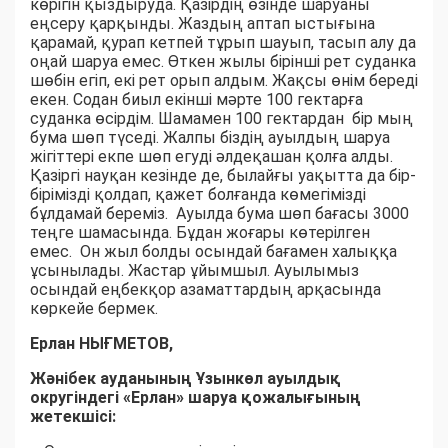
көрігін қыздыруда. Қазірдің өзінде шаруаны
еңсеру қарқынды. Жаздың аптап ыстығына
қарамай, қурап кетпей тұрып шауып, тасып алу да
оңай шаруа емес. Өткен жылы бірінші рет суданка
шөбін егіп, екі рет орып алдым. Жақсы өнім береді
екен. Содан биыл екінші мәрте 100 гектарға
суданка өсірдім. Шамамен 100 гектардан бір мың
бума шөп түседі. Жалпы біздің ауылдың шаруа
жігіттері екпе шөп егуді әлдеқашан қолға алды.
Қазіргі науқан кезінде де, былайғы уақытта да бір-
бірімізді қолдап, қажет болғанда көмегімізді
бұлдамай береміз. Ауылда бума шөп бағасы 3000
теңге шамасында. Бұдан жоғары көтерілген
емес. Он жыл болды осындай бағамен халыққа
ұсынылады. Жастар ұйымшыл. Ауылымыз
осындай еңбекқор азаматтардың арқасында
көркейе бермек.
Ерлан НЫҒМЕТОВ,
Жәнібек ауданының Ұзынкөл ауылдық
округіндегі «Ерлан» шаруа қожалығының
жетекшісі: