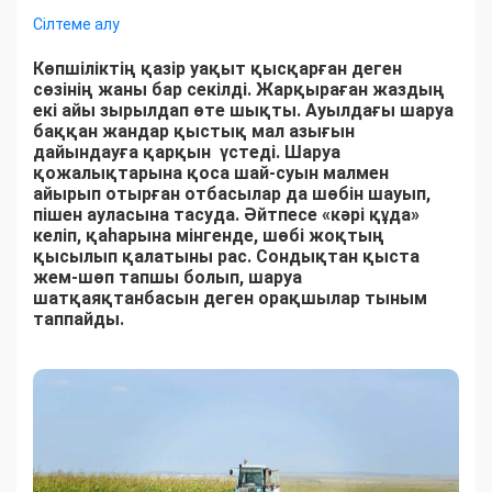
Сілтеме алу
Көпшіліктің қазір уақыт қысқарған деген
сөзінің жаны бар секілді. Жарқыраған жаздың
екі айы зырылдап өте шықты. Ауылдағы шаруа
баққан жандар қыстық мал азығын
дайындауға қарқын үстеді. Шаруа
қожалықтарына қоса шай-суын малмен
айырып отырған отбасылар да шөбін шауып,
пішен ауласына тасуда. Әйтпесе «кәрі құда»
келіп, қаһарына мінгенде, шөбі жоқтың
қысылып қалатыны рас. Сондықтан қыста
жем-шөп тапшы болып, шаруа
шатқаяқтанбасын деген орақшылар тыным
таппайды.