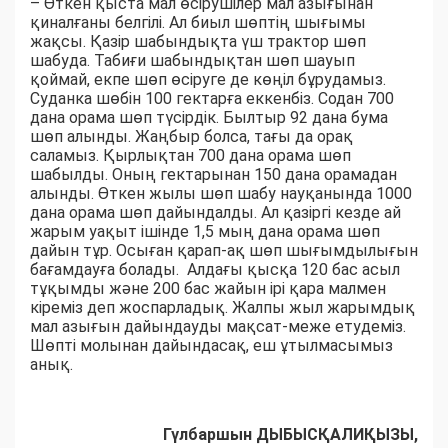
– Өткен қыста мал өсірушілер мал азығынан
қиналғаны белгілі. Ал биыл шөптің шығымы
жақсы. Қазір шабындықта үш трактор шөп
шабуда. Табиғи шабындықтан шөп шауып
қоймай, екпе шөп өсіруге де көңіл бұрудамыз.
Суданка шөбін 100 гектарға еккенбіз. Содан 700
дана орама шөп түсірдік. Былтыр 92 дана бума
шөп алынды. Жаңбыр болса, тағы да орақ
саламыз. Қырлықтан 700 дана орама шөп
шабылды. Оның гектарынан 150 дана орамадан
алынды. Өткен жылы шөп шабу науқанында 1000
дана орама шөп дайындалды. Ал қазіргі кезде ай
жарым уақыт ішінде 1,5 мың дана орама шөп
дайын тұр. Осыған қарап-ақ шөп шығымдылығын
бағамдауға болады. Алдағы қысқа 120 бас асыл
тұқымды және 200 бас жайын ірі қара малмен
кіреміз деп жоспарладық. Жалпы жыл жарымдық
мал азығын дайындауды мақсат-меже етудеміз.
Шөпті молынан дайындасақ, еш ұтылмасымыз
анық.
Гүлбаршын ДЫБЫСҚАЛИҚЫЗЫ,