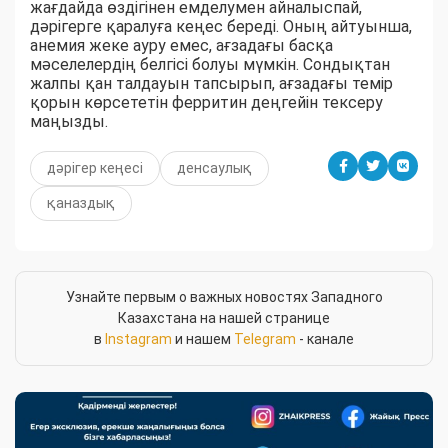
жағдайда өздігінен емделумен айналыспай,
дәрігерге қаралуға кеңес береді. Оның айтуынша,
анемия жеке ауру емес, ағзадағы басқа
мәселелердің белгісі болуы мүмкін. Сондықтан
жалпы қан талдауын тапсырып, ағзадағы темір
қорын көрсететін ферритин деңгейін тексеру
маңызды.
дәрігер кеңесі
денсаулық
қаназдық
Узнайте первым о важных новостях Западного
Казахстана на нашей странице
в
Instagram
и нашем
Telegram
- канале