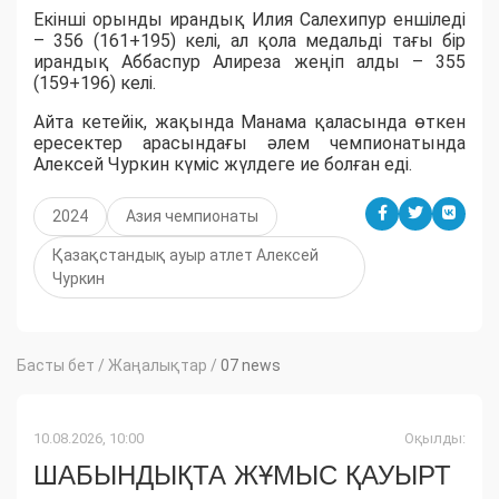
Екінші орынды ирандық Илия Салехипур еншіледі
– 356 (161+195) келі, ал қола медальді тағы бір
ирандық Аббаспур Алиреза жеңіп алды – 355
(159+196) келі.
Айта кетейік, жақында Манама қаласында өткен
ересектер арасындағы әлем чемпионатында
Алексей Чуркин күміс жүлдеге ие болған еді.
2024
Азия чемпионаты
Қазақстандық ауыр атлет Алексей
Чуркин
Басты бет
/
Жаңалықтар
/
07 news
10.08.2026, 10:00
Оқылды:
ШАБЫНДЫҚТА ЖҰМЫС ҚАУЫРТ