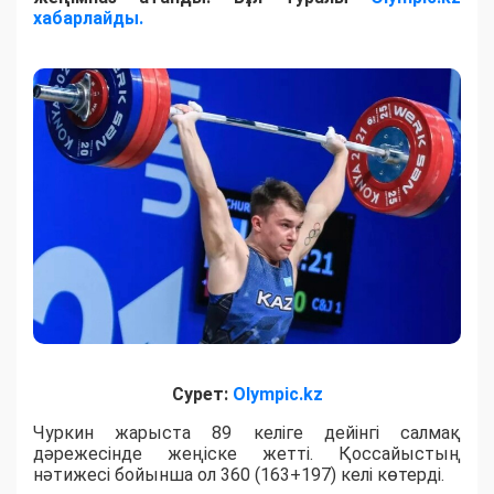
хабарлайды.
Сурет:
Olympic.kz
Чуркин жарыста 89 келіге дейінгі салмақ
дәрежесінде жеңіске жетті. Қоссайыстың
нәтижесі бойынша ол 360 (163+197) келі көтерді.