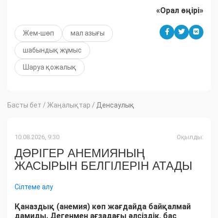
«Орал өңірі»
Жем-шөп
мал азығы
шабындық жұмыс
Шаруа қожалық
Басты бет
/
Жаңалықтар
/
Денсаулық
10.08.2026, 9:30
Оқылды:
ДӘРІГЕР АНЕМИЯНЫҢ
ЖАСЫРЫН БЕЛГІЛЕРІН АТАДЫ
Сілтеме алу
Қаназдық (анемия) көп жағдайда байқалмай
дамиды. Дегенмен ағзадағы әлсіздік, бас