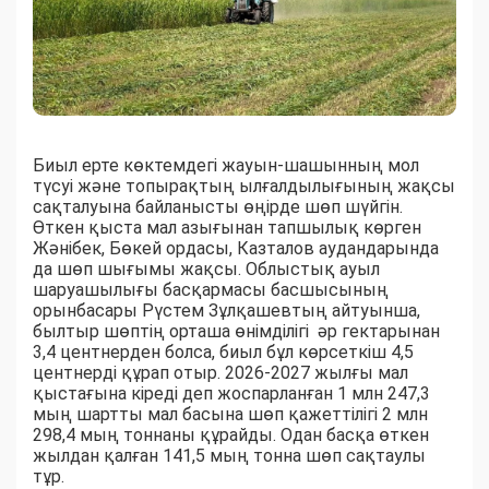
Биыл ерте көктемдегі жауын-шашынның мол
түсуі және топырақтың ылғалдылығының жақсы
сақталуына байланысты өңірде шөп шүйгін.
Өткен қыста мал азығынан тапшылық көрген
Жәнібек, Бөкей ордасы, Казталов аудандарында
да шөп шығымы жақсы. Облыстық ауыл
шаруашылығы басқармасы басшысының
орынбасары Рүстем Зұлқашевтың айтуынша,
былтыр шөптің орташа өнімділігі әр гектарынан
3,4 центнерден болса, биыл бұл көрсеткіш 4,5
центнерді құрап отыр. 2026-2027 жылғы мал
қыстағына кіреді деп жоспарланған 1 млн 247,3
мың шартты мал басына шөп қажеттілігі 2 млн
298,4 мың тоннаны құрайды. Одан басқа өткен
жылдан қалған 141,5 мың тонна шөп сақтаулы
тұр.