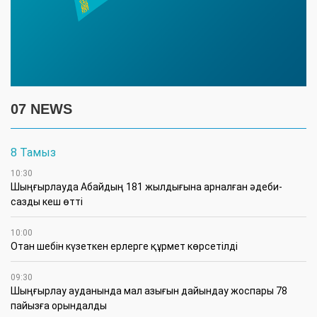
07 NEWS
8 Тамыз
10:30
Шыңғырлауда Абайдың 181 жылдығына арналған әдеби-
сазды кеш өтті
10:00
Отан шебін күзеткен ерлерге құрмет көрсетілді
09:30
​Шыңғырлау ауданында мал азығын дайындау жоспары 78
пайызға орындалды