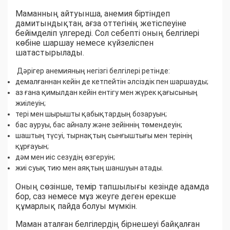
Маманның айтуынша, анемия біртіндеп
дамитындықтан, ағза оттегінің жетіспеуіне
бейімделіп үлгереді. Сол себепті оның белгілері
көбіне шаршау немесе күйзеліспен
шатастырылады.
Дәрігер анемияның негізгі белгілері ретінде:
демалғаннан кейін де кетпейтін әлсіздік пен шаршауды;
аз ғана қимылдан кейін ентігу мен жүрек қағысының
жиілеуін;
тері мен шырышты қабықтардың бозаруын;
бас ауруы, бас айналу және зейіннің төмендеуін;
шаштың түсуі, тырнақтың сынғыштығы мен терінің
құрғауын;
дәм мен иіс сезудің өзгеруін;
жиі суық тию мен аяқтың шаншуын атады.
Оның сөзінше, темір тапшылығы кезінде адамда
бор, саз немесе мұз жеуге деген ерекше
құмарлық пайда болуы мүмкін.
Маман аталған белгілердің бірнешеуі байқалған