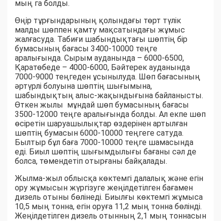
мың га болды.
Өңір тұрғындарының қолындағы төрт түлік
малды шөппен қамту мақсатындағы жұмыс
жалғасуда. Табиғи шабындықтағы шөптің бір
бумасының бағасы 3400-10000 теңге
аралығында. Сырым ауданында – 6000-6500,
Қаратөбеде – 4000-6000, Бәйтерек ауданында
7000-9000 теңгеден ұсынылуда. Шөп бағасының
әртүрлі болуына шөптің шығымына,
шабындықтың алыс-жақындығына байланысты.
Өткен жылы мұндай шөп бумасының бағасы
3500-12000 теңге аралығында болды. Ал екпе шөп
өсіретін шаруашылықтар өздерінен артылған
шөптің бумасын 6000-10000 теңгеге сатуда.
Былтыр бұл баға 7000-10000 теңге шамасында
еді. Биыл шөптің шығымдылығы бағаны сәл де
болса, төмендетіп отырғаны байқалады.
Жылма-жыл облысқа көктемгі далалық және егін
ору жұмысын жүргізуге жеңілдетілген бағамен
дизель отыны бөлінеді. Биылғы көктемгі жұмыса
10,5 мың тонна, егін оруға 11,2 мың тонна бөлінді.
Жеңілдетілген дизель отынның 2,1 мың тоннасын