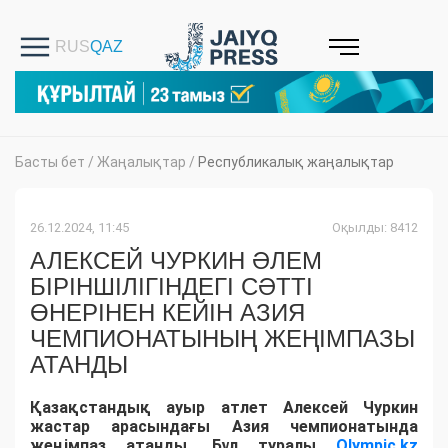
Басты бет
/
Жаңалықтар
/
Республикалық жаңалықтар
26.12.2024, 11:45
Оқылды: 8412
АЛЕКСЕЙ ЧУРКИН ӘЛЕМ
БІРІНШІЛІГІНДЕГІ СӘТТІ
ӨНЕРІНЕН КЕЙІН АЗИЯ
ЧЕМПИОНАТЫНЫҢ ЖЕҢІМПАЗЫ
АТАНДЫ
Қазақстандық ауыр атлет Алексей Чуркин
жастар арасындағы Азия чемпионатында
жеңімпаз атанды. Бұл туралы
Olympic.kz