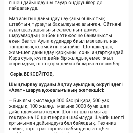
пішен дайындаушы тауар өндірушілер де
пайдалануда.
Мал азығын дайындау науқаны облыстық
штабтың тұрақты бақылауына алынған. Өйткені
ауыл шаруашылығы саласының дамуы
шаруалардың еңбек нәтижесіне байланысты
екені белгілі. Ауыл-аудандар биыл мал азығынан
тапшылық көрмейтін сыңайлы. Шөпшілердің
жем-шөп дайындау қарқыны соны аңғартқандай.
Қара суық күзге дейін бір жылдық емес, жыл
жарымдық шөп қоры дайын боларына сенім бар.
Серік БЕКСЕЙІТОВ,
Шыңғырлау ауданы Ақтау ауылдық округіндегі
«Азат» шаруа қожалығының жетекшісі:
– Биылғы қыстаққа 300 бас ірі қара, 500 уақ
жандық, 100 жылқы малына 3000 бума шөп
дайындауымыз керек. Шөптің шығымы әр
гектарына 10 центнерден шабылуда. Шүйгін шөпті
артығымен дайындауға бел байладық. Техника
сайлы, төрт тракторшы шабындықта еңбек