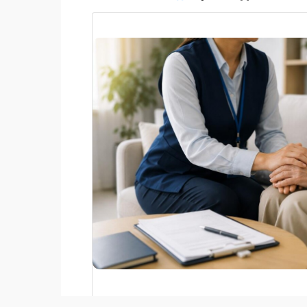
Бүгінде еліміздің әлеуметтік қорғау жү