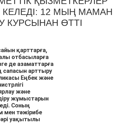
МЕТТІК ҚЫЗМЕТКЕРЛЕР
КЕЛЕДІ: 12 МЫҢ МАМАН
РУ КУРСЫНАН ӨТТІ
сайын қарттарға,
лалы отбасыларға
зге де азаматтарға
ң сапасын арттыру
ликасы Еңбек және
истрлігі
ярлау және
лдіру жұмыстарын
еді. Соның
м мен тәжірибе
 әрі уақытылы