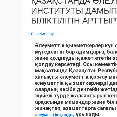
ҚАЗАҚСТАНДА ӘЛЕУ
ИНСТИТУТЫ ДАМЫП 
БІЛІКТІЛІГІН АРТТЫ
Сілтеме алу
Әлеуметтік қызметкерлер күн 
мүгедектігі бар адамдарға, ба
және қолдауды қажет ететін ө
қолдау көрсетеді. Осы көмекті
мақсатында Қазақстан Респуб
халықты әлеуметтік қорғау мин
әлеуметтік қызметкерлерді да
олардың кәсіби деңгейін жеті
жүйелі түрде жалғастырып кел
арқасында мамандар жаңа білі
жинақтап, азаматтарға сапалы
ұсынады.
әлеуметтік қолдау