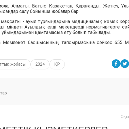
ла, Алматы, Батыс Қазақстан, Қарағанды, Жетісу, Ұлы
ысандар салу бойынша жобалар бар.
ың мақсаты - ауыл тұрғындарына медициналық көмек көр
нші міндеті Ауылдық елді мекендерді нормативтерге сә
 ұйымдарымен қамтамасыз ету болып табылады.
нда Мемлекет басшысының тапсырмасына сәйкес 655 
лттық жобасы
2024
ҚР
тар
Оқы