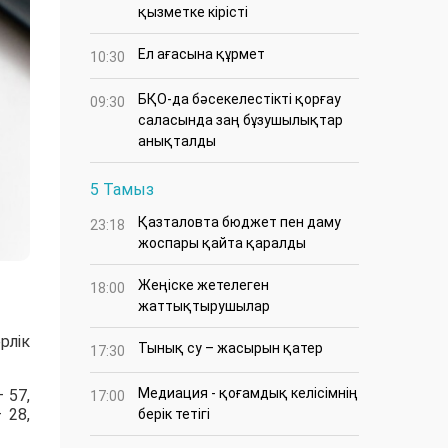
қызметке кірісті
Ел ағасына құрмет
10:30
БҚО-да бәсекелестікті қорғау
09:30
саласында заң бұзушылықтар
анықталды
5 Тамыз
Қазталовта бюджет пен даму
23:18
жоспары қайта қаралды
Жеңіске жетелеген
18:00
жаттықтырушылар
рлік
Тынық су – жасырын қатер
17:30
Медиация - қоғамдық келісімнің
 57,
17:00
 28,
берік тетігі