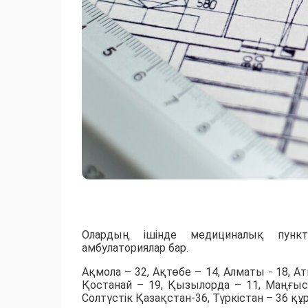
Олардың ішінде медициналық пунктт
амбулаториялар бар.
Ақмола – 32, Ақтөбе – 14, Алматы - 18, А
Қостанай – 19, Қызылорда – 11, Маңғыста
Солтүстік Қазақстан-36, Түркістан – 36 