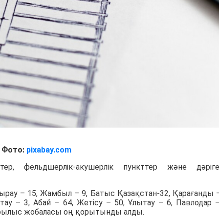
Фото:
pixabay.com
ер, фельдшерлік-акушерлік пункттер және дәріге
тырау – 15, Жамбыл – 9, Батыс Қазақстан-32, Қарағанды –
у – 3, Абай – 64, Жетісу – 50, Ұлытау – 6, Павлодар –
құрылыс жобаласы оң қорытынды алды.