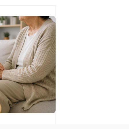
йесінде 12 мыңға жуық