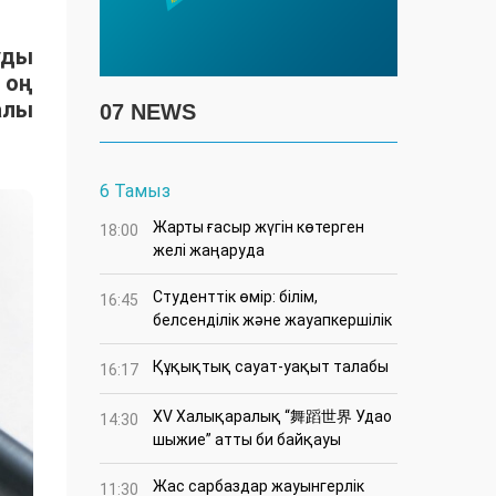
уды
 оң
алы
07 NEWS
6 Тамыз
Жарты ғасыр жүгін көтерген
18:00
желі жаңаруда
Студенттік өмір: білім,
16:45
белсенділік және жауапкершілік
Құқықтық сауат-уақыт талабы
16:17
XV Халықаралық “舞蹈世界 Удао
14:30
шыжие” атты би байқауы
Жас сарбаздар жауынгерлік
11:30