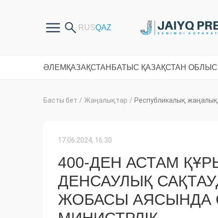
ӘЛЕМ
ҚАЗАҚСТАН
БАТЫС ҚАЗАҚСТАН ОБЛЫ
Басты бет
/
Жаңалықтар
/
Республикалық жаңалық
17.06.2024, 16:30
400-ДЕН АСТАМ ҚҰ
ДЕНСАУЛЫҚ САҚТАУ
ЖОБАСЫ АЯСЫНДА С