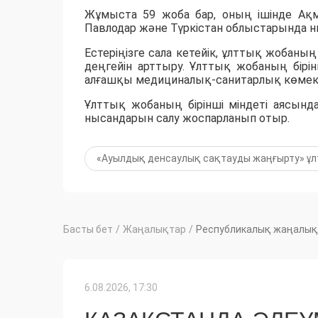
Жұмыста 59 жоба бар, оның ішінде Ақмо
Павлодар және Түркістан облыстарында н
Естеріңізге сала кетейік, ұлттық жобан
деңгейін арттыру. Ұлттық жобаның бірі
алғашқы медициналық-санитарлық көмек
Ұлттық жобаның бірінші міндеті аясы
нысандарын салу жоспарланып отыр.
«Ауылдық денсаулық сақтауды жаңғырту» ұ
Басты бет
/
Жаңалықтар
/
Республикалық жаңалық
6.08.2026, 17:30