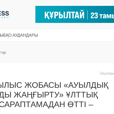
СЫ
БҚО АУДАНДАРЫ
тар
Оқылды:
РЫЛЫС ЖОБАСЫ «АУЫЛДЫҚ
ДЫ ЖАҢҒЫРТУ» ҰЛТТЫҚ
АРАПТАМАДАН ӨТТІ –