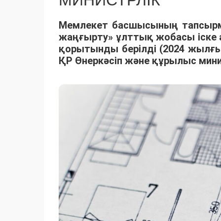
МИНИСТРЛІК
Мемлекет басшысының тапсыр
жаңғырту» ұлттық жобасы іске 
қорытынды берілді (2024 жылғ
ҚР Өнеркәсіп және құрылыс мини