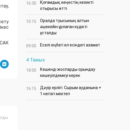
Қоғамдық кеңестің кезекті
16:30
тау,
отырысы өтті
Оралда туысының алтын
сету
10:15
йкес
әшекейін ұрлаған күдікті
ұсталды
МСАК
Еселі еңбегі ел есіндегі азамат
09:00
4 Тамыз
Кешенді жоспарды орындау
18:00
кешеуілдемеуі керек
Дәуір ерлігі: Сырым ауданына +
16:15
1 негізгі мектеп
лды: