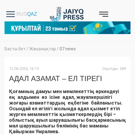
Басты бет
/
Жаңалықтар
/
07 news
12.06.2026, 16:15
Оқылды: 289
АДАЛ АЗАМАТ – ЕЛ ТІРЕГІ
Қоғамның дамуы мен мемлекеттің өркендеуі
ең алдымен өз ісіне адал, жауапкершілігі
жоғары азаматтардың еңбегіне байланысты.
Осындай ел игілігі жолында адал қызмет етіп
жүрген мемлекеттік қызметкерлердің бірі –
облыстық ауыл шаруашылығы басқармасының
мал шаруашылығы бөлімінің бас маманы
Қайыржан Умралиев.