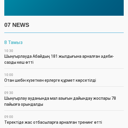
07 NEWS
8 Тамыз
10:30
Шыңғырлауда Абайдың 181 жылдығына арналған әдеби-
сазды кеш өтті
10:00
Отан шебін күзеткен ерлерге құрмет көрсетілді
09:30
​Шыңғырлау ауданында мал азығын дайындау жоспары 78
пайызға орындалды
09:00
​Теректіде жас отбасыларға арналған тренинг өтті