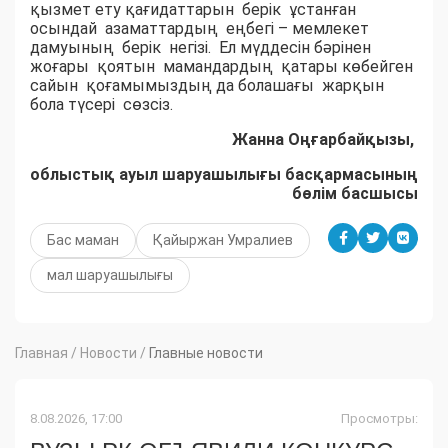
қызмет ету қағидаттарын берік ұстанған
осындай азаматтардың еңбегі – мемлекет
дамуының берік негізі. Ел мүддесін бәрінен
жоғары қоятын мамандардың қатары көбейген
сайын қоғамымыздың да болашағы жарқын
бола түсері сөзсіз.
Жанна Оңғарбайқызы,
облыстық ауыл шаруашылығы басқармасының
бөлім басшысы
Бас маман
Қайыржан Умралиев
мал шаруашылығы
Главная
/
Новости
/
Главные новости
8.08.2026, 17:00
Просмотры: