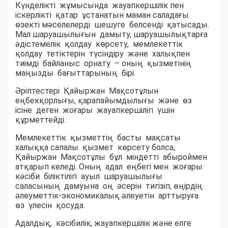
Күнделікті жұмысында жауапкершілік пен
іскерлікті қатар ұстанатын маман саладағы
өзекті мәселелерді шешуге белсенді қатысады.
Мал шаруашылығын дамыту, шаруашылықтарға
әдістемелік қолдау көрсету, мемлекеттік
қолдау тетіктерін түсіндіру және халықпен
тиімді байланыс орнату – оның қызметінің
маңызды бағыттарының бірі.
Әріптестері Қайыржан Мақсотұлын
еңбекқорлығы, қарапайымдылығы және өз
ісіне деген жоғары жауапкершілігі үшін
құрметтейді.
Мемлекеттік қызметтің басты мақсаты
халыққа сапалы қызмет көрсету болса,
Қайыржан Мақсотұлы бұл міндетті абыроймен
атқарып келеді. Оның адал еңбегі мен жоғары
кәсіби біліктілігі ауыл шаруашылығы
саласының дамуына оң әсерін тигізіп, өңірдің
әлеуметтік-экономикалық әлеуетін арттыруға
өз үлесін қосуда.
Адалдық, кәсібилік, жауапкершілік және елге