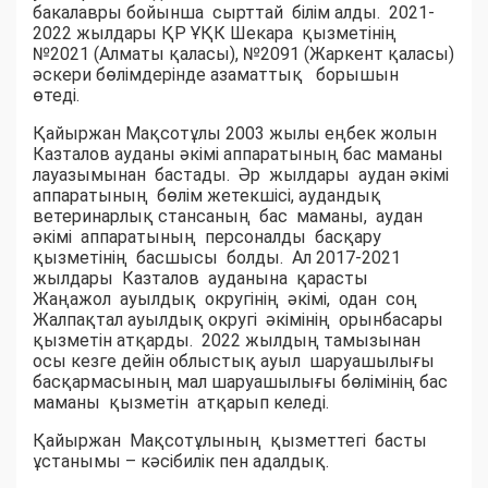
бакалавры бойынша сырттай білім алды. 2021-
2022 жылдары ҚР ҰҚК Шекара қызметінің
№2021 (Алматы қаласы), №2091 (Жаркент қаласы)
әскери бөлімдерінде азаматтық борышын
өтеді.
Қайыржан Мақсотұлы 2003 жылы еңбек жолын
Казталов ауданы әкімі аппаратының бас маманы
лауазымынан бастады. Әр жылдары аудан әкімі
аппаратының бөлім жетекшісі, аудандық
ветеринарлық стансаның бас маманы, аудан
әкімі аппаратының персоналды басқару
қызметінің басшысы болды. Ал 2017-2021
жылдары Казталов ауданына қарасты
Жаңажол ауылдық округінің әкімі, одан соң
Жалпақтал ауылдық округі әкімінің орынбасары
қызметін атқарды. 2022 жылдың тамызынан
осы кезге дейін облыстық ауыл шаруашылығы
басқармасының мал шаруашылығы бөлімінің бас
маманы қызметін атқарып келеді.
Қайыржан Мақсотұлының қызметтегі басты
ұстанымы – кәсібилік пен адалдық.