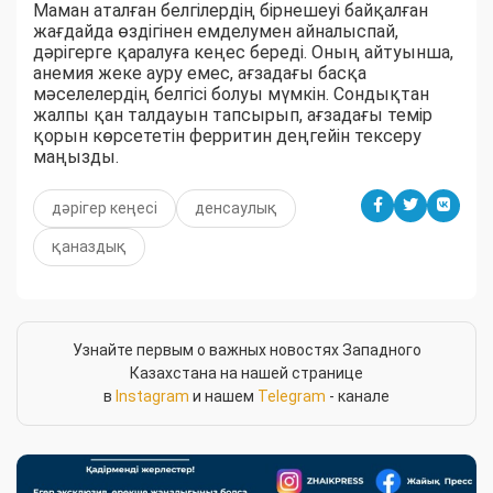
Маман аталған белгілердің бірнешеуі байқалған
жағдайда өздігінен емделумен айналыспай,
дәрігерге қаралуға кеңес береді. Оның айтуынша,
анемия жеке ауру емес, ағзадағы басқа
мәселелердің белгісі болуы мүмкін. Сондықтан
жалпы қан талдауын тапсырып, ағзадағы темір
қорын көрсететін ферритин деңгейін тексеру
маңызды.
дәрігер кеңесі
денсаулық
қаназдық
Узнайте первым о важных новостях Западного
Казахстана на нашей странице
в
Instagram
и нашем
Telegram
- канале