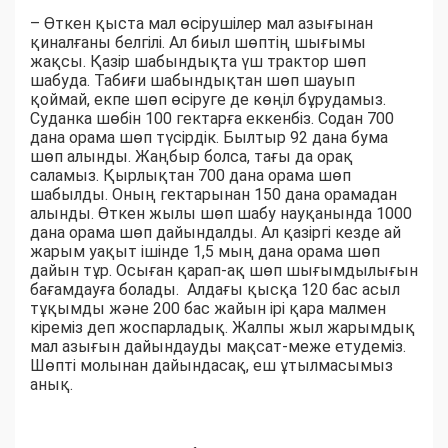
– Өткен қыста мал өсірушілер мал азығынан
қиналғаны белгілі. Ал биыл шөптің шығымы
жақсы. Қазір шабындықта үш трактор шөп
шабуда. Табиғи шабындықтан шөп шауып
қоймай, екпе шөп өсіруге де көңіл бұрудамыз.
Суданка шөбін 100 гектарға еккенбіз. Содан 700
дана орама шөп түсірдік. Былтыр 92 дана бума
шөп алынды. Жаңбыр болса, тағы да орақ
саламыз. Қырлықтан 700 дана орама шөп
шабылды. Оның гектарынан 150 дана орамадан
алынды. Өткен жылы шөп шабу науқанында 1000
дана орама шөп дайындалды. Ал қазіргі кезде ай
жарым уақыт ішінде 1,5 мың дана орама шөп
дайын тұр. Осыған қарап-ақ шөп шығымдылығын
бағамдауға болады. Алдағы қысқа 120 бас асыл
тұқымды және 200 бас жайын ірі қара малмен
кіреміз деп жоспарладық. Жалпы жыл жарымдық
мал азығын дайындауды мақсат-меже етудеміз.
Шөпті молынан дайындасақ, еш ұтылмасымыз
анық.