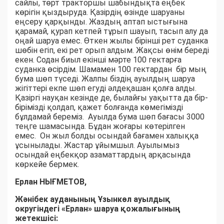
сайлы, төрт тракторшы шабындықта еңбек
көрігін қыздыруда. Қазірдің өзінде шаруаны
еңсеру қарқынды. Жаздың аптап ыстығына
қарамай, қурап кетпей тұрып шауып, тасып алу да
оңай шаруа емес. Өткен жылы бірінші рет суданка
шөбін егіп, екі рет орып алдым. Жақсы өнім береді
екен. Содан биыл екінші мәрте 100 гектарға
суданка өсірдім. Шамамен 100 гектардан бір мың
бума шөп түседі. Жалпы біздің ауылдың шаруа
жігіттері екпе шөп егуді әлдеқашан қолға алды.
Қазіргі науқан кезінде де, былайғы уақытта да бір-
бірімізді қолдап, қажет болғанда көмегімізді
бұлдамай береміз. Ауылда бума шөп бағасы 3000
теңге шамасында. Бұдан жоғары көтерілген
емес. Он жыл болды осындай бағамен халыққа
ұсынылады. Жастар ұйымшыл. Ауылымыз
осындай еңбекқор азаматтардың арқасында
көркейе бермек.
Ерлан НЫҒМЕТОВ,
Жәнібек ауданының Ұзынкөл ауылдық
округіндегі «Ерлан» шаруа қожалығының
жетекшісі: