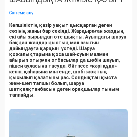
Сілтеме алу
Көпшіліктің қазір уақыт қысқарған деген
сөзінің жаны бар секілді. Жарқыраған жаздың
екі айы зырылдап өте шықты. Ауылдағы шаруа
баққан жандар қыстық мал азығын
дайындауға қарқын үстеді. Шаруа
қожалықтарына қоса шай-суын малмен
айырып отырған отбасылар да шөбін шауып,
пішен ауласына тасуда. Әйтпесе «кәрі құда»
келіп, қаһарына мінгенде, шөбі жоқтың
қысылып қалатыны рас. Сондықтан қыста
жем-шөп тапшы болып, шаруа
шатқаяқтанбасын деген орақшылар тыным
таппайды.