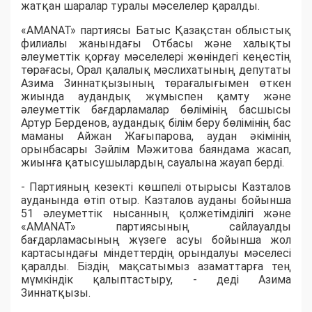
жатқан шаралар туралы мәселелер қаралды.
«AMANAT» партиясы Батыс Қазақстан облыстық
филиалы жанындағы Отбасы және халықты
әлеуметтік қорғау мәселелері жөніндегі кеңестің
төрағасы, Орал қалалық мәслихатының депутаты
Азима Зиннатқызының төрағалығымен өткен
жиында аудандық жұмыспен қамту және
әлеуметтік бағдарламалар бөлімінің басшысы
Артур Берденов, аудандық білім беру бөлімінің бас
маманы Айжан Жағыпарова, аудан әкімінің
орынбасары Зәйлім Мәжитова баяндама жасап,
жиынға қатысушылардың сауалына жауап берді.
- Партияның кезекті көшпелі отырысы Казталов
ауданында өтіп отыр. Казталов ауданы бойынша
51 әлеуметтік нысанның қолжетімділігі және
«AMANAT» партиясының сайлауалды
бағдарламасының жүзеге асуы бойынша жол
картасындағы міндеттердің орындалуы мәселесі
қаралды. Біздің мақсатымыз азаматтарға тең
мүмкіндік қалыптастыру, - деді Азима
Зиннатқызы.