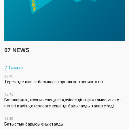
07 NEWS
7 Тамыз
23:45
​Теректіде жас отбасыларға арналған тренинг өтті
16:45
Балалардың жазғы кезеңдегі қауіпсіздігін қамтамасыз ету –
негізгі қауіп-қатерлерге кешенді бақылауды талап етеді
15:30
Батыстың барысы анықталды