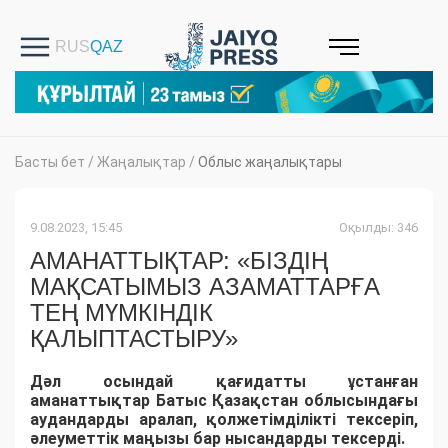
Басты бет
/
Жаңалықтар
/
Облыс жаңалықтары
9.08.2023, 15:45
Оқылды: 346
АМАНАТТЫҚТАР: «БІЗДІҢ
МАҚСАТЫМЫЗ АЗАМАТТАРҒА
ТЕҢ МҮМКІНДІК
ҚАЛЫПТАСТЫРУ»
Дәл осындай қағидатты ұстанған
аманаттықтар Батыс Қазақстан облысындағы
аудандарды аралап, қолжетімділікті тексеріп,
әлеуметтік маңызы бар нысандарды тексерді.