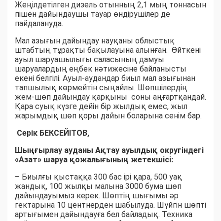
Жеңілдетілген дизель отынның 2,1 мың тоннасын
пішен дайындаушы тауар өндірушілер де
пайдалануда.
Мал азығын дайындау науқаны облыстық
штабтың тұрақты бақылауына алынған. Өйткені
ауыл шаруашылығы саласының дамуы
шаруалардың еңбек нәтижесіне байланысты
екені белгілі. Ауыл-аудандар биыл мал азығынан
тапшылық көрмейтін сыңайлы. Шөпшілердің
жем-шөп дайындау қарқыны соны аңғартқандай.
Қара суық күзге дейін бір жылдық емес, жыл
жарымдық шөп қоры дайын боларына сенім бар.
Серік БЕКСЕЙІТОВ,
Шыңғырлау ауданы Ақтау ауылдық округіндегі
«Азат» шаруа қожалығының жетекшісі:
– Биылғы қыстаққа 300 бас ірі қара, 500 уақ
жандық, 100 жылқы малына 3000 бума шөп
дайындауымыз керек. Шөптің шығымы әр
гектарына 10 центнерден шабылуда. Шүйгін шөпті
артығымен дайындауға бел байладық. Техника