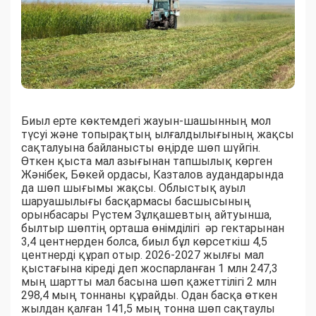
Биыл ерте көктемдегі жауын-шашынның мол
түсуі және топырақтың ылғалдылығының жақсы
сақталуына байланысты өңірде шөп шүйгін.
Өткен қыста мал азығынан тапшылық көрген
Жәнібек, Бөкей ордасы, Казталов аудандарында
да шөп шығымы жақсы. Облыстық ауыл
шаруашылығы басқармасы басшысының
орынбасары Рүстем Зұлқашевтың айтуынша,
былтыр шөптің орташа өнімділігі әр гектарынан
3,4 центнерден болса, биыл бұл көрсеткіш 4,5
центнерді құрап отыр. 2026-2027 жылғы мал
қыстағына кіреді деп жоспарланған 1 млн 247,3
мың шартты мал басына шөп қажеттілігі 2 млн
298,4 мың тоннаны құрайды. Одан басқа өткен
жылдан қалған 141,5 мың тонна шөп сақтаулы