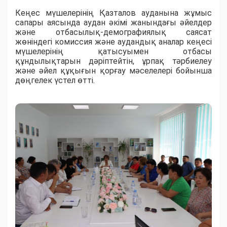
Кеңес мүшелерінің Қазталов ауданына жұмыс
сапары аясында аудан әкімі жанындағы әйелдер
және отбасылық-демографиялық саясат
жөніндегі комиссия және аудандық аналар кеңесі
мүшелерінің қатысуымен отбасы
құндылықтарын дәріптейтін, ұрпақ тәрбиелеу
және әйел құқығын қорғау мәселелері бойынша
дөңгелек үстел өтті.