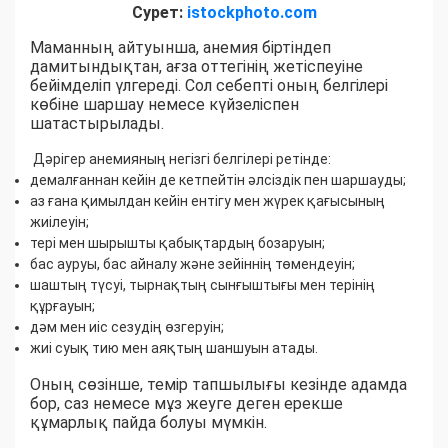
Сурет:
istockphoto.com
Маманның айтуынша, анемия біртіндеп
дамитындықтан, ағза оттегінің жетіспеуіне
бейімделіп үлгереді. Сол себепті оның белгілері
көбіне шаршау немесе күйзеліспен
шатастырылады.
Дәрігер анемияның негізгі белгілері ретінде:
демалғаннан кейін де кетпейтін әлсіздік пен шаршауды;
аз ғана қимылдан кейін ентігу мен жүрек қағысының
жиілеуін;
тері мен шырышты қабықтардың бозаруын;
бас ауруы, бас айналу және зейіннің төмендеуін;
шаштың түсуі, тырнақтың сынғыштығы мен терінің
құрғауын;
дәм мен иіс сезудің өзгеруін;
жиі суық тию мен аяқтың шаншуын атады.
Оның сөзінше, темір тапшылығы кезінде адамда
бор, саз немесе мұз жеуге деген ерекше
құмарлық пайда болуы мүмкін.