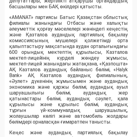
депутаттары, жергілікті атқарушы органдардың
басшылары мен БАҚ өкілдері қатысты.
«AMANAT» партиясы Батыс Қазақстан облыстық
филиалы жанындағы Отбасы және халықты
әлеуметтік қорғау мәселелері жөніндегі кеңестің
және Қазталов аудандық партиялық бақылау
комиссиясының мүшелері қолжетімді орта
қалыптастыру мақсатында аудан орталығындағы
600 орындық мектептің құрылысы, Казталов
мектеп-лицейінің күрделі жөндеу жұмысы,
мектеп-лицей жанындағы жатақхана, «Қазпошта»
АҚ Казталов аудандық байланыс бөлімі, «Halyk
Bank» АҚ Казталов аудандық филиалының,
«Әулет» дүкенінің жұмысымен және аудандық
экономика және қаржы бөлімі, аудандық ауыл
шаруашылығы бөлімі, аудандық жер
қатынастары бөлімі, аудандық сәулет, қала
құрылысы және құрылыс бөлімі, аудандық
тұрғын үй-коммуналдық шаруашылық,
жолаушылар көлігі және автомобиль жолдары
бөлімдері орналасқан ғимаратпен танысты.
Кеңес және аудандық партиялық бақылау