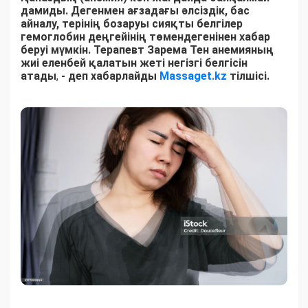
дамиды. Дегенмен ағзадағы әлсіздік, бас
айналу, терінің бозаруы сияқты белгілер
гемоглобин деңгейінің төмендегенінен хабар
беруі мүмкін. Терапевт Зарема Тен анемияның
жиі еленбей қалатын жеті негізгі белгісін
атады
,
- деп хабарлайды
Massaget.kz
тілшісі.