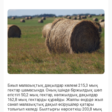
Биыл малазықтық дақылдар көлемі 215,3 мың
гектар шамасында. Оның ішінде біржылдық шөп
егістігі 50,2 мың гектар, көпжылдық дақылдар
162,8 мың гектарды құрайды. Жалпы өңірде жыл
санап малазықтық дақыл өсірушілер қатары
толығып келеді. Былтырғы көрсеткіш 203,8 мың