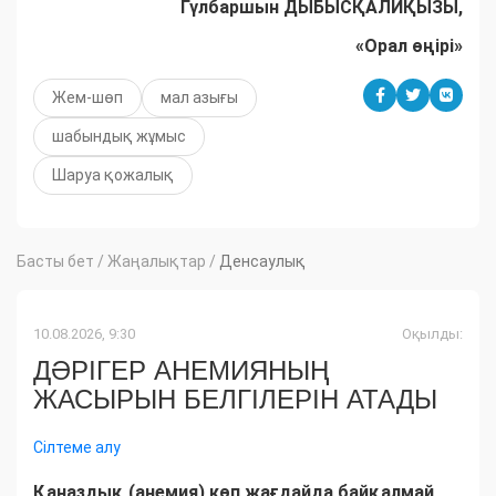
Гүлбаршын ДЫБЫСҚАЛИҚЫЗЫ,
«Орал өңірі»
Жем-шөп
мал азығы
шабындық жұмыс
Шаруа қожалық
Басты бет
/
Жаңалықтар
/
Денсаулық
10.08.2026, 9:30
Оқылды:
ДӘРІГЕР АНЕМИЯНЫҢ
ЖАСЫРЫН БЕЛГІЛЕРІН АТАДЫ
Сілтеме алу
Қаназдық (анемия) көп жағдайда байқалмай