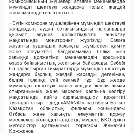
комиссиясының мүшелері аталған мекемелерде
мүмкіндігі шектеулі жандарға толық жағдай
жасалмағандығын атап өтті.
- Бүгін комиссия мүшелерімен мүмкіндігі шектеулі
жандардың аудан орталығындағы нысандарда
қызмет алуына қолжетімділігін анықтау
мақсатында мониторинг жүргізілді. Салаға
жауапты аудандық халықты жұмыспен қамту
және әлеуметтік бағдарламалар бөлімі мен
халыққа қолжетімді мекемелердің арасында
өзара байланыстың жоқтығы байқалады. Себебі
біз қарастырған ғимараттарда мүмкіндігі шектеулі
жандарға барлық жағдай жасалды дегенімен,
белгілі талапқа сай келмей тұр. Бұр жерде
мүмкіндігі шектеулі жанға жағдай жасай алмай
отырғанымыз және мәселені қалпына келтіру
мақсатында қайта қаржыландыру қажеттігі
туындап отыр, - деді «AMANAT» партиясы Батыс
Қазақстан облыстық филиалы жанындағы
Отбасы және халықты әлеуметтік қорғау
мәселелері жөніндегі кеңестің мүшесі, БҚО ерікті
мүгедектер қоғамының төрағасы Жұмажан
Қожжанов.