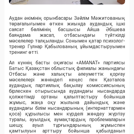
Аудан әкімінің орынбасары Зәйлім Мәжитованың
төрағалығымен өткен жиында аудандық ішкі
саясат бөлімінің басшысы Айша Әбішева
баяндама жасап, отбасындағы түйткілді
мәселелер талқыланды. Сонымен қатар психолог-
тренер Гүлнар Қабылованың ұйымдастыруымен
тренинг өтті.
Ал күннің басты оқиғасы «AMANAT» партиясы
Батыс Қазақстан облыстық филиалы жанындағы
Отбасы және халықты әлеуметтік қорғау
мәселелері жөніндегі кеңес пен Қазталов
аудандық партиялық бақылау комиссиясының
бірлескен отырысында аудандағы нысандарда
қолжетімді ортаны қалыптастыру бойынша
жұмыс, жаңа оқу жылына дайындық және
аудандағы білім нысандарының (интернаттармен
қоса) құрылысы мен күрделі жөндеу жүргізу
туралы, ауылдық аумақтардың проблемаларын
шешу, ауыл тұрғындарының жұмыспен
қамтылуын арттыру бойынша қабылданып