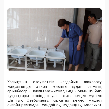
Халықтың әлеуметтік жағдайын жақсарту
мақсатында өткен жиынға аудан әкімінің
орынбасары Зәйлім Мәжитова, БҚО бойынша бала
құқықтары жөніндегі уәкіл және кеңес мүшесі
Шаттық Өтебалиева, бірқатар кеңес мүшесі
онлайн-режимде, сондай-ақ аудандық мәслихат