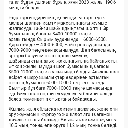
га, ал бұдан үш жыл бұрын, яғни 2023 жылы 190,6
мың га болды.
Өңір тұрғындарының қолындағы төрт түлік
малды шөппен қамту мақсатындағы жұмыс
жалғасуда. Табиғи шабындықтағы шөптің бір
бумасының бағасы 3400-10000 теңге
аралығында. Сырым ауданында – 6000-6500,
Қаратөбеде – 4000-6000, Бәйтерек ауданында
7000-9000 теңгеден ұсынылуда. Шөп бағасының
әртүрлі болуына шөптің шығымына,
шабындықтың алыс-жақындығына байланысты.
Өткен жылы мұндай шөп бумасының бағасы
3500-12000 теңге аралығында болды. Ал екпе шөп
өсіретін шаруашылықтар өздерінен артылған
шөптің бумасын 6000-10000 теңгеге сатуда.
Былтыр бұл баға 7000-10000 теңге шамасында
еді. Биыл шөптің шығымдылығы бағаны сәл де
болса, төмендетіп отырғаны байқалады.
Жылма-жыл облысқа көктемгі далалық және егін
ору жұмысын жүргізуге жеңілдетілген бағамен
дизель отыны бөлінеді. Биылғы көктемгі жұмыса
10,5 мың тонна, егін оруға 11,2 мың тонна бөлінді.