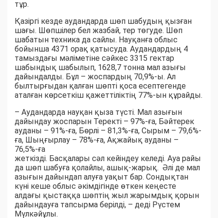
тұр.
Қазіргі кезде аудандарда шөп шабудың қызған
шағы. Шөпшілер бел жазбай, тер төгуде. Шөп
шабатын техника да сайлы. Науқанға облыс
бойынша 4371 орақ қатысуда. Аудандардың 4
тамыздағы мәліметіне сәйкес 3315 гектар
шабындық шабылып, 1628,7 тонна мал азығы
дайындалды. Бұл – жоспардың 70,9%-ы. Ал
былтырғыдан қалған шөпті қоса есептегенде
аталған көрсеткіш қажеттіліктің 77%-ын құрайды.
– Аудандарда науқан қыза түсті. Мал азығын
дайындау жоспарын Теректі – 97%-ға, Бәйтерек
ауданы – 91%-ға, Бөрлі – 81,3%-ға, Сырым – 79,6%-
ға, Шыңғырлау – 78%-ға, Ақжайық ауданы –
76,5%-ға
жеткізді. Басқалары сәл кейіндеу келеді. Ауа райы
да шөп шабуға қолайлы, ашық-жарық. Әлі де мал
азығын дайындап алуға уақыт бар. Сондықтан
күні кеше облыс әкімдігінде өткен кеңесте
алдағы қыстаққа шөптің жыл жарымдық қорын
дайындауға тапсырма берілді, – деді Рүстем
Мүлкәйұлы.