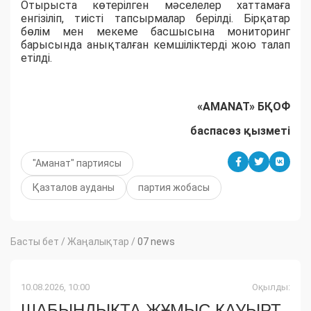
Отырыста көтерілген мәселелер хаттамаға
енгізіліп, тиісті тапсырмалар берілді. Бірқатар
бөлім мен мекеме басшысына мониторинг
барысында анықталған кемшіліктерді жою талап
етілді.
«
AMANAT
»
БҚОФ
баспасөз қызметі
"Аманат" партиясы
Қазталов ауданы
партия жобасы
Басты бет
/
Жаңалықтар
/
07 news
10.08.2026, 10:00
Оқылды:
ШАБЫНДЫҚТА ЖҰМЫС ҚАУЫРТ