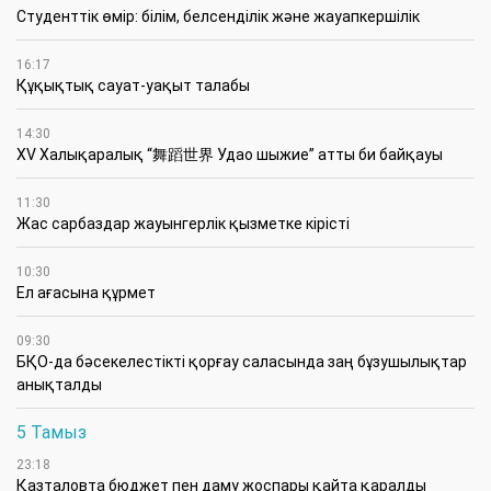
Студенттік өмір: білім, белсенділік және жауапкершілік
16:17
Құқықтық сауат-уақыт талабы
14:30
XV Халықаралық “舞蹈世界 Удао шыжие” атты би байқауы
11:30
Жас сарбаздар жауынгерлік қызметке кірісті
10:30
Ел ағасына құрмет
09:30
БҚО-да бәсекелестікті қорғау саласында заң бұзушылықтар
анықталды
5 Тамыз
23:18
Қазталовта бюджет пен даму жоспары қайта қаралды