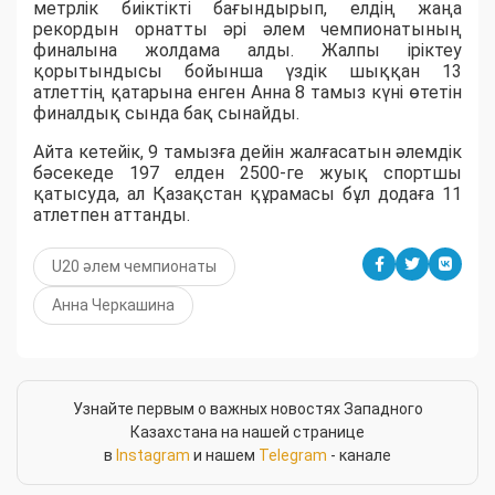
метрлік биіктікті бағындырып, елдің жаңа
рекордын орнатты әрі әлем чемпионатының
финалына жолдама алды. Жалпы іріктеу
қорытындысы бойынша үздік шыққан 13
атлеттің қатарына енген Анна 8 тамыз күні өтетін
финалдық сында бақ сынайды.
Айта кетейік, 9 тамызға дейін жалғасатын әлемдік
бәсекеде 197 елден 2500-ге жуық спортшы
қатысуда, ал Қазақстан құрамасы бұл додаға 11
атлетпен аттанды.
U20 әлем чемпионаты
Анна Черкашина
Узнайте первым о важных новостях Западного
Казахстана на нашей странице
в
Instagram
и нашем
Telegram
- канале