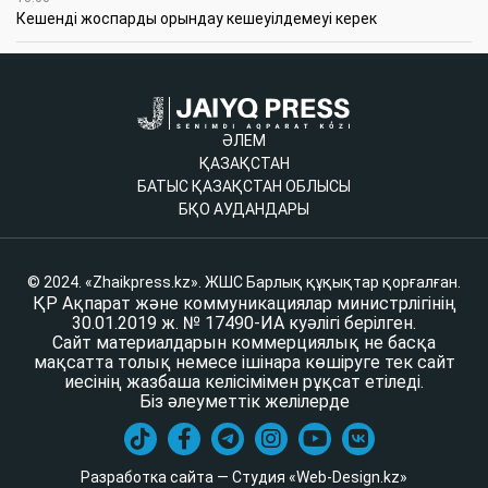
Кешенді жоспарды орындау кешеуілдемеуі керек
ӘЛЕМ
ҚАЗАҚСТАН
БАТЫС ҚАЗАҚСТАН ОБЛЫСЫ
БҚО АУДАНДАРЫ
© 2024. «Zhaikpress.kz». ЖШС Барлық құқықтар қорғалған.
ҚР Ақпарат және коммуникациялар министрлігінің
30.01.2019 ж. № 17490-ИА куәлігі берілген.
Сайт материалдарын коммерциялық не басқа
мақсатта толық немесе ішінара көшіруге тек сайт
иесінің жазбаша келісімімен рұқсат етіледі.
Біз әлеуметтік желілерде
Разработка сайта — Студия «Web-Design.kz»