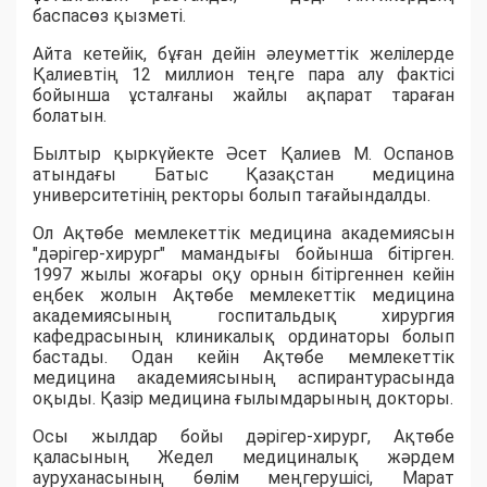
баспасөз қызметі.
Айта кетейік, бұған дейін әлеуметтік желілерде
Қалиевтің 12 миллион теңге пара алу фактісі
бойынша ұсталғаны жайлы ақпарат тараған
болатын.
Былтыр қыркүйекте Әсет Қалиев М. Оспанов
атындағы Батыс Қазақстан медицина
университетінің ректоры болып тағайындалды.
Ол Ақтөбе мемлекеттік медицина академиясын
"дәрігер-хирург" мамандығы бойынша бітірген.
1997 жылы жоғары оқу орнын бітіргеннен кейін
еңбек жолын Ақтөбе мемлекеттік медицина
академиясының госпитальдық хирургия
кафедрасының клиникалық ординаторы болып
бастады. Одан кейін Ақтөбе мемлекеттік
медицина академиясының аспирантурасында
оқыды. Қазір медицина ғылымдарының докторы.
Осы жылдар бойы дәрігер-хирург, Ақтөбе
қаласының Жедел медициналық жәрдем
ауруханасының бөлім меңгерушісі, Марат