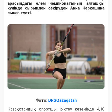
арасындағы әлем чемпионатының алғашқы
күнінде сырықпен секіруден Анна Черкашина
сынға түсті.
Фото:
DRSQazaqstan
Қазақстандық спортшы іріктеу кезеңінде 4,10