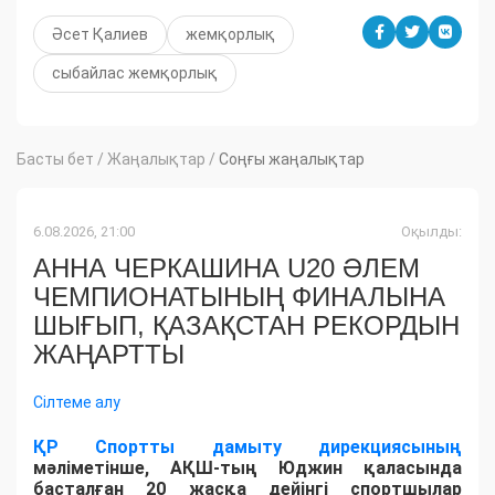
Әсет Қалиев
жемқорлық
сыбайлас жемқорлық
Басты бет
/
Жаңалықтар
/
Соңғы жаңалықтар
6.08.2026, 21:00
Оқылды:
АННА ЧЕРКАШИНА U20 ӘЛЕМ
ЧЕМПИОНАТЫНЫҢ ФИНАЛЫНА
ШЫҒЫП, ҚАЗАҚСТАН РЕКОРДЫН
ЖАҢАРТТЫ
Сілтеме алу
ҚР Спортты дамыту дирекциясының
мәліметінше, АҚШ-тың Юджин қаласында
басталған 20 жасқа дейінгі спортшылар