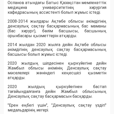
Оспанов атындағы Батыс Қазақстан мемлекеттік
медицина университетінің хирургия
кафедрасының ассистенті болып жұмыс істеді.
2008-2014 жылдары Ақтөбе облысы әкімдігінің
денсаулық сақтау басқармасының бас маманы
(бас хирург), бөлім басшысы, басшының
орынбасары қызметтерін атқарды.
2014 жылдан 2020 жылға дейін Ақтөбе облысы
әкімдігінің денсаулық сақтау басқармасының
басшысы болып жұмыс істеді.
2020 жылдың шілдесінен қыркүйегіне дейін
Жамбыл облысы әкімінің Денсаулық сақтау
мәселелері жөніндегі кеңесшісі қызметін
атқарды.
2020 жылдың қыркүйегінен бастап
тағайындалғанға дейін Жамбыл облысының
Денсаулық сақтау басқармасын басқарды.
"Ерен еңбегі үшін", "Денсаулық сақтау үздігі"
медальдарінің иегері.