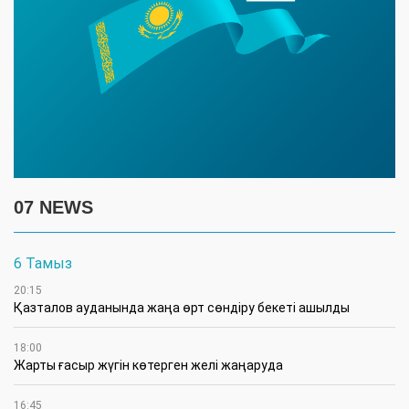
07 NEWS
6 Тамыз
20:15
Қазталов ауданында жаңа өрт сөндіру бекеті ашылды
18:00
Жарты ғасыр жүгін көтерген желі жаңаруда
16:45