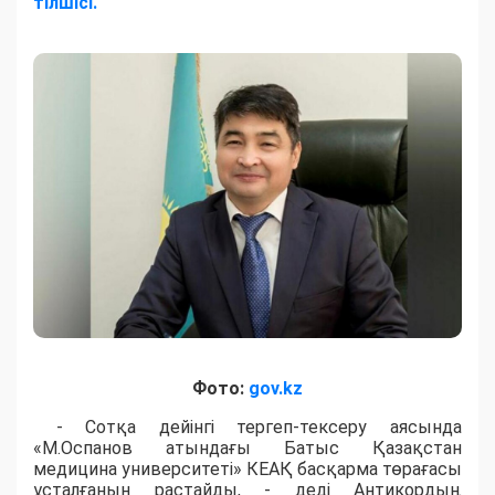
тілшісі.
Фото:
gov.kz
- Сотқа дейінгі тергеп-тексеру аясында
«М.Оспанов атындағы Батыс Қазақстан
медицина университеті» КЕАҚ басқарма төрағасы
ұсталғанын растайды, - деді Антикордың