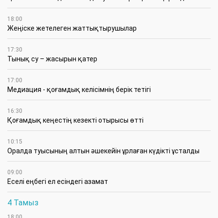
18:00
Жеңіске жетелеген жаттықтырушылар
17:30
Тынық су – жасырын қатер
17:00
Медиация - қоғамдық келісімнің берік тетігі
16:30
Қоғамдық кеңестің кезекті отырысы өтті
10:15
Оралда туысының алтын әшекейін ұрлаған күдікті ұсталды
09:00
Еселі еңбегі ел есіндегі азамат
4 Тамыз
18:00