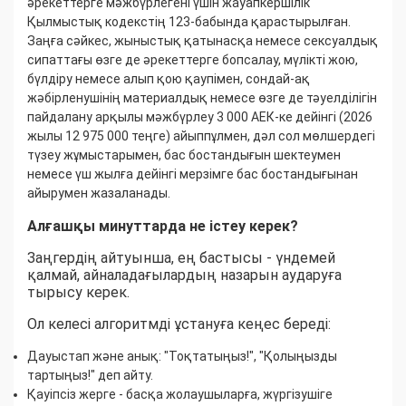
әрекеттерге мәжбүрлегені үшін жауапкершілік
Қылмыстық кодекстің 123-бабында қарастырылған.
Заңға сәйкес, жыныстық қатынасқа немесе сексуалдық
сипаттағы өзге де әрекеттерге бопсалау, мүлікті жою,
бүлдіру немесе алып қою қаупімен, сондай-ақ
жәбірленушінің материалдық немесе өзге де тәуелділігін
пайдалану арқылы мәжбүрлеу 3 000 АЕК-ке дейінгі (2026
жылы 12 975 000 теңге) айыппұлмен, дәл сол мөлшердегі
түзеу жұмыстарымен, бас бостандығын шектеумен
немесе үш жылға дейінгі мерзімге бас бостандығынан
айырумен жазаланады.
Алғашқы минуттарда не істеу керек?
Заңгердің айтуынша, ең бастысы - үндемей
қалмай, айналадағылардың назарын аударуға
тырысу керек.
Ол келесі алгоритмді ұстануға кеңес береді:
Дауыстап және анық: "Тоқтатыңыз!", "Қолыңызды
тартыңыз!" деп айту.
Қауіпсіз жерге - басқа жолаушыларға, жүргізушіге