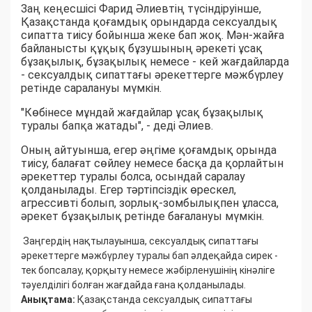
Заң кеңесшісі Фарид Әлиевтің түсіндіруінше,
Қазақстанда қоғамдық орындарда сексуалдық
сипатта тиісу бойынша жеке бап жоқ. Мән-жайға
байланысты құқық бұзушының әрекеті ұсақ
бұзақылық, бұзақылық немесе - кей жағдайларда
- сексуалдық сипаттағы әрекеттерге мәжбүрлеу
ретінде саралануы мүмкін.
"Көбінесе мұндай жағдайлар ұсақ бұзақылық
туралы бапқа жатады", - деді Әлиев.
Оның айтуынша, егер әңгіме қоғамдық орында
тиісу, балағат сөйлеу немесе басқа да қорлайтын
әрекеттер туралы болса, осындай саралау
қолданылады. Егер тәртіпсіздік өрескел,
агрессивті болып, зорлық-зомбылықпен ұласса,
әрекет бұзақылық ретінде бағалануы мүмкін.
Заңгердің нақтылауынша, сексуалдық сипаттағы
әрекеттерге мәжбүрлеу туралы бап әлдеқайда сирек -
тек бопсалау, қорқыту немесе жәбірленушінің кінәліге
тәуелділігі болған жағдайда ғана қолданылады.
Анықтама:
Қазақстанда сексуалдық сипаттағы