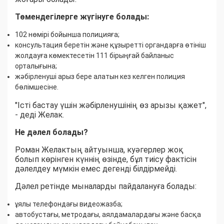
Төмендегілерге жүгінуге болады:
102 нөмірі бойынша полицияға;
консультация беретін және құзыретті органдарға өтініш
жолдауға көмектесетін 111 бірыңғай байланыс
орталығына;
жәбірленуші арыз бере алатын кез келген полиция
бөлімшесіне.
"Істі бастау үшін жәбірленушінің өз арызы қажет",
- деді Желак.
Не дәлел болады?
Роман Желактың айтуынша, куәгерлер жоқ
болып көрінген күннің өзінде, бұл тиісу фактісін
дәлелдеу мүмкін емес дегенді білдірмейді.
Дәлел ретінде мыналарды пайдалануға болады:
ұялы телефондағы видеожазба;
автобустағы, метродағы, аялдамалардағы және басқа