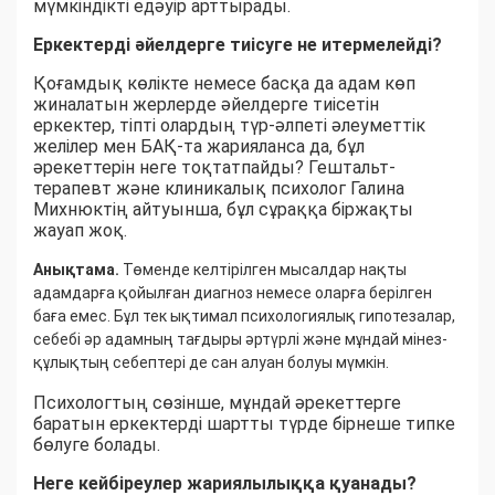
мүмкіндікті едәуір арттырады.
Еркектерді әйелдерге тиісуге не итермелейді?
Қоғамдық көлікте немесе басқа да адам көп
жиналатын жерлерде әйелдерге тиісетін
еркектер, тіпті олардың түр-әлпеті әлеуметтік
желілер мен БАҚ-та жарияланса да, бұл
әрекеттерін неге тоқтатпайды? Гештальт-
терапевт және клиникалық психолог Галина
Михнюктің айтуынша, бұл сұраққа біржақты
жауап жоқ.
Анықтама.
Төменде келтірілген мысалдар нақты
адамдарға қойылған диагноз немесе оларға берілген
баға емес. Бұл тек ықтимал психологиялық гипотезалар,
себебі әр адамның тағдыры әртүрлі және мұндай мінез-
құлықтың себептері де сан алуан болуы мүмкін.
Психологтың сөзінше, мұндай әрекеттерге
баратын еркектерді шартты түрде бірнеше типке
бөлуге болады.
Неге кейбіреулер жариялылыққа қуанады?