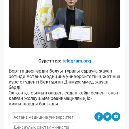
Суреттер:
telegram.org
Бортта дәрігердің болуы туралы сұрауға жауап
ретінде Астана медицина университетінің жетінші
курс студенті Бектұрған Дінмұхаммед жауап
берді.
Ол қан қысымын өлшеп, содан кейін есінен танып
қалған жолаушыға реанимациялық іс-
қимылдарды бастады.
Астана медицина университеті
Денсаулық сақтау министрі