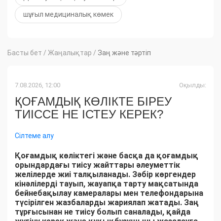
шұғыл медициналық көмек
Басты бет
/
Жаңалықтар
/
Заң және тәртіп
7.08.2026, 12:00
Оқылды:
ҚОҒАМДЫҚ КӨЛІКТЕ БІРЕУ
ТИІССЕ НЕ ІСТЕУ КЕРЕК?
Сілтеме алу
Қоғамдық көліктегі және басқа да қоғамдық
орындардағы тиісу жайттары әлеуметтік
желілерде жиі талқыланады. Зәбір көргендер
кінәлілерді тауып, жауапқа тарту мақсатында
бейнебақылау камералары мен телефондарына
түсірілген жазбаларды жариялап жатады. Заң
тұрғысынан не тиісу болып саналады, қайда