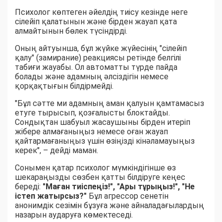
Психолог көптеген әйелдің тиісу кезінде неге
сілейіп қалатынын және бірден жауап қата
алмайтынын бөлек түсіндірді.
Оның айтуынша, бұл жүйке жүйесінің "сілейіп
қалу" (замирание) реакциясы ретінде белгілі
табиғи жауабы. Ол автоматты түрде пайда
болады және адамның әлсіздігін немесе
қорқақтығын білдірмейді.
"Бұл сәтте ми адамның аман қалуын қамтамасыз
етуге тырысып, қозғалысты блоктайды.
Сондықтан шабуыл жасаушыны бірден итеріп
жібере алмағаныңыз немесе оған жауап
қайтармағаныңыз үшін өзіңізді кінәламауыңыз
керек", – дейді маман.
Сонымен қатар психолог мүмкіндігінше өз
шекараңызды сөзбен қатты білдіруге кеңес
береді:
"Маған тиіспеңіз!", "Ары тұрыңыз!", "Не
істеп жатырсыз?"
Бұл агрессор сенетін
анонимдік сезімін бұзуға және айналадағылардың
назарын аударуға көмектеседі.