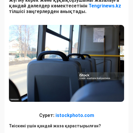
жүгіну керек және құқықбұзушыны жазалауға
қандай дәлелдер көмектесетінін
Tengrinews.kz
тілшісі заңгерлерден анықтады.
Сурет:
istockphoto.com
Тиіскені үшін қандай жаза қарастырылған?