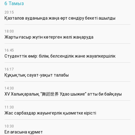
6 Тамыз
20:15
Қазталов ауданында жаңа өрт сөндіру бекеті ашылды
18:00
Жарты ғасыр жүгін көтерген желі жаңаруда
16:45
Студенттік өмір: білім, белсенділік және жауапкершілік
16:17
Құқықтық сауат-уақыт талабы
14:30
XV Халықаралық “舞蹈世界 Удао шыжие” атты би байқауы
11:30
Жас сарбаздар жауынгерлік қызметке кірісті
10:30
Ел ағасына құрмет