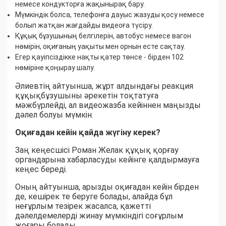
немесе кондукторға жақынырақ бару.
Мүмкіндік болса, телефонға дауыс жазуды қосу немесе
болып жатқан жағдайды видеоға түсіру.
Құқық бұзушының белгілерін, автобус немесе вагон
нөмірін, оқиғаның уақыты мен орнын есте сақтау.
Егер қауіпсіздікке нақты қатер төнсе - бірден 102
нөміріне қоңырау шалу.
Әлиевтің айтуынша, жұрт алдындағы реакция
құқықбұзушыны әрекетін тоқтатуға
мәжбүрлейді, ал видеожазба кейіннен маңызды
дәлел болуы мүмкін.
Оқиғадан кейін қайда жүгіну керек?
Заң кеңесшісі Роман Желак құқық қорғау
органдарына хабарласуды кейінге қалдырмауға
кеңес береді.
Оның айтуынша, арызды оқиғадан кейін бірден
де, кешірек те беруге болады, алайда бұл
неғұрлым тезірек жасалса, қажетті
дәлелдемелерді жинау мүмкіндігі соғұрлым
жоғары болады.