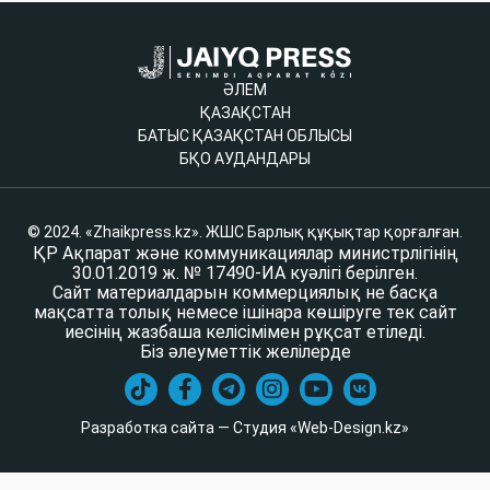
ӘЛЕМ
ҚАЗАҚСТАН
БАТЫС ҚАЗАҚСТАН ОБЛЫСЫ
БҚО АУДАНДАРЫ
© 2024. «Zhaikpress.kz». ЖШС Барлық құқықтар қорғалған.
ҚР Ақпарат және коммуникациялар министрлігінің
30.01.2019 ж. № 17490-ИА куәлігі берілген.
Сайт материалдарын коммерциялық не басқа
мақсатта толық немесе ішінара көшіруге тек сайт
иесінің жазбаша келісімімен рұқсат етіледі.
Біз әлеуметтік желілерде
Разработка сайта — Студия «Web-Design.kz»