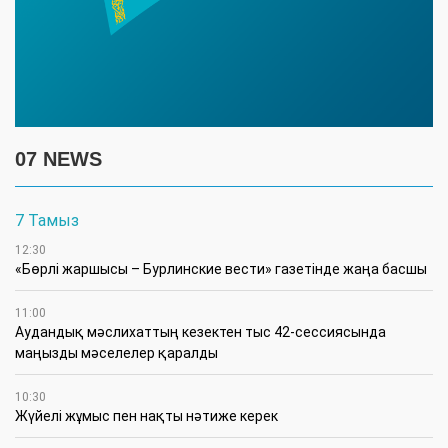
07 NEWS
7 Тамыз
12:30
«Бөрлі жаршысы – Бурлинские вести» газетінде жаңа басшы
11:00
Аудандық мәслихаттың кезектен тыс 42-сессиясында
маңызды мәселелер қаралды
10:30
Жүйелі жұмыс пен нақты нәтиже керек