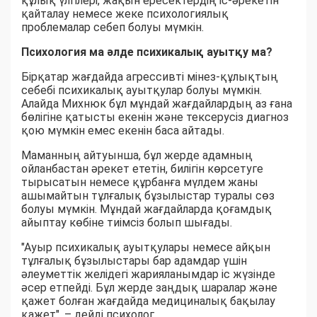
құлық үлгілері, жақын ересектердің іс-әрекетін
қайталау немесе жеке психологиялық
проблемалар себеп болуы мүмкін.
Психология ма әлде психикалық ауытқу ма?
Бірқатар жағдайда агрессивті мінез-құлықтың
себебі психикалық ауытқулар болуы мүмкін.
Алайда Михнюк бұл мұндай жағдайлардың аз ғана
бөлігіне қатысты екенін және тексерусіз диагноз
қою мүмкін емес екенін баса айтады.
Маманның айтуынша, бұл жерде адамның
ойланбастан әрекет ететін, билігін көрсетуге
тырысатын немесе құрбанға мүлдем жаны
ашымайтын тұлғалық бұзылыстар туралы сөз
болуы мүмкін. Мұндай жағдайларда қоғамдық
айыптау көбіне тиімсіз болып шығады.
"Ауыр психикалық ауытқулары немесе айқын
тұлғалық бұзылыстары бар адамдар үшін
әлеуметтік желідегі жарияланымдар іс жүзінде
әсер етпейді. Бұл жерде заңдық шаралар және
қажет болған жағдайда медициналық бақылау
қажет", – дейді психолог.