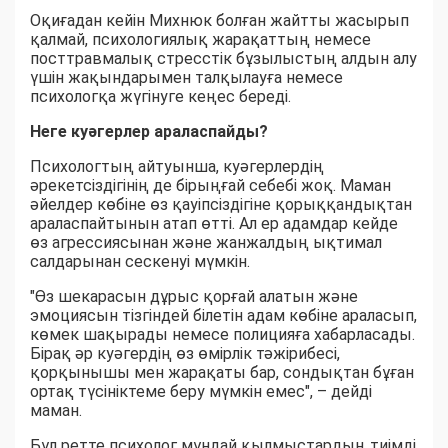
Оқиғадан кейін Михнюк болған жайтты жасырып
қалмай, психологиялық жарақаттың немесе
посттравмалық стресстік бұзылыстың алдын алу
үшін жақындарымен талқылауға немесе
психологқа жүгінуге кеңес береді.
Неге куәгерлер араласпайды?
Психологтың айтуынша, куәгерлердің
әрекетсіздігінің де бірыңғай себебі жоқ. Маман
әйелдер көбіне өз қауіпсіздігіне қорыққандықтан
араласпайтынын атап өтті. Ал ер адамдар кейде
өз агрессиясынан және жанжалдың ықтимал
салдарынан сескенуі мүмкін.
"Өз шекарасын дұрыс қорғай алатын және
эмоциясын тізгіндей білетін адам көбіне араласып,
көмек шақырады немесе полицияға хабарласады.
Бірақ әр куәгердің өз өмірлік тәжірибесі,
қорқынышы мен жарақаты бар, сондықтан бұған
ортақ түсініктеме беру мүмкін емес", – дейді
маман.
Бұл ретте психолог мұндай қылмыстардың тиімді