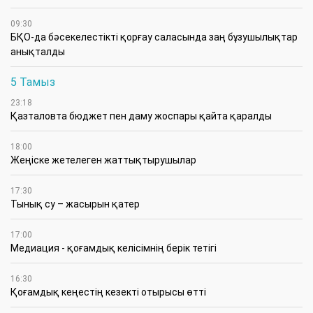
09:30
БҚО-да бәсекелестікті қорғау саласында заң бұзушылықтар
анықталды
5 Тамыз
23:18
Қазталовта бюджет пен даму жоспары қайта қаралды
18:00
Жеңіске жетелеген жаттықтырушылар
17:30
Тынық су – жасырын қатер
17:00
Медиация - қоғамдық келісімнің берік тетігі
16:30
Қоғамдық кеңестің кезекті отырысы өтті