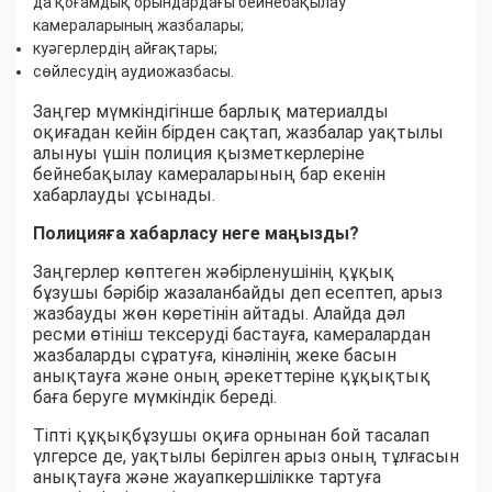
да қоғамдық орындардағы бейнебақылау
камераларының жазбалары;
куәгерлердің айғақтары;
сөйлесудің аудиожазбасы.
Заңгер мүмкіндігінше барлық материалды
оқиғадан кейін бірден сақтап, жазбалар уақтылы
алынуы үшін полиция қызметкерлеріне
бейнебақылау камераларының бар екенін
хабарлауды ұсынады.
Полицияға хабарласу неге маңызды?
Заңгерлер көптеген жәбірленушінің құқық
бұзушы бәрібір жазаланбайды деп есептеп, арыз
жазбауды жөн көретінін айтады. Алайда дәл
ресми өтініш тексеруді бастауға, камералардан
жазбаларды сұратуға, кінәлінің жеке басын
анықтауға және оның әрекеттеріне құқықтық
баға беруге мүмкіндік береді.
Тіпті құқықбұзушы оқиға орнынан бой тасалап
үлгерсе де, уақтылы берілген арыз оның тұлғасын
анықтауға және жауапкершілікке тартуға