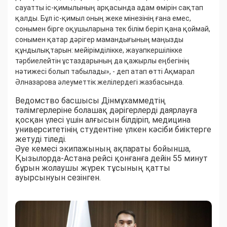
сауатты іс-қимылының арқасында адам өмірін сақтап
қалды. Бұл іс-қимыл оның жеке мінезінің ғана емес,
сонымен бірге оқушыларына тек білім беріп қана қоймай,
сонымен қатар дәрігер мамандығының маңызды
құндылықтарын: мейірімділікке, жауапкершілікке
тәрбиелейтін ұстаздарының да қажырлы еңбегінің
нәтижесі болып табылады», - деп атап өтті Ақмарал
Әлназарова әлеуметтік желілердегі жазбасында.
Ведомство басшысы Дінмұхаммедтің
тәлімгерлеріне болашақ дәрігерлерді даярлауға
қосқан үлесі үшін алғысын білдіріп, медицина
университетінің студентіне үлкен кәсіби биіктерге
жетуді тіледі.
Әуе кемесі экипажының ақпараты бойынша,
Қызылорда-Астана рейсі қонғанға дейін 55 минут
бұрын жолаушы жүрек тұсының қатты
ауырсынуын сезінген.