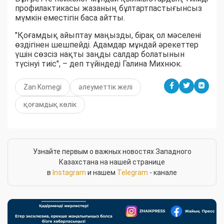
профилактикасы жазаның бұлтартпастығынсыз
мүмкін еместігін баса айтты.
"Қоғамдық айыптау маңызды, бірақ ол мәселені
өздігінен шешпейді. Адамдар мұндай әрекеттер
үшін сөзсіз нақты заңды салдар болатынын
түсінуі тиіс", – деп түйіндеді Галина Михнюк.
Zan Komegi
әлеуметтік желі
қоғамдық көлік
Узнайте первым о важных новостях Западного
Казахстана на нашей странице
в
Instagram
и нашем
Telegram
- канале