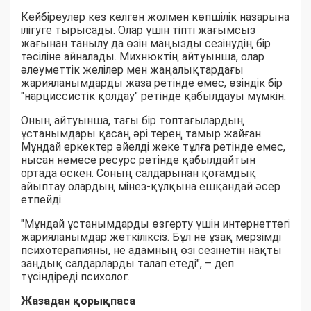
Кейбіреулер кез келген жолмен көпшілік назарына
ілігуге тырысады. Олар үшін тіпті жағымсыз
жағынан танылу да өзін маңызды сезінудің бір
тәсіліне айналады. Михнюктің айтуынша, олар
әлеуметтік желілер мен жаңалықтардағы
жарияланымдарды жаза ретінде емес, өзіндік бір
"нарциссистік қолдау" ретінде қабылдауы мүмкін.
Оның айтуынша, тағы бір топтағылардың
ұстанымдары қасаң әрі терең тамыр жайған.
Мұндай еркектер әйелді жеке тұлға ретінде емес,
нысан немесе ресурс ретінде қабылдайтын
ортада өскен. Соның салдарынан қоғамдық
айыптау олардың мінез-құлқына ешқандай әсер
етпейді.
"Мұндай ұстанымдарды өзгерту үшін интернеттегі
жарияланымдар жеткіліксіз. Бұл не ұзақ мерзімді
психотерапияны, не адамның өзі сезінетін нақты
заңдық салдарларды талап етеді", – деп
түсіндіреді психолог.
Жазадан қорықпаса