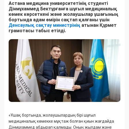
Астана медицина университетінің студенті
Дінмұхаммед Бектұрғанға шұғыл медициналық
көмек көрсеткені және жолаушылар ұшағының
бортында адам өмірін сақтап қалғаны үшін
Денсаулық сақтау министрінің
атынан Құрмет
грамотасы табыс етілді.
«Ұшақ бортында, жолаушылардың бірі шұғыл
медициналық көмекке мұқтаж болған қиын жағдайда
Дінмұхаммед абдырап қалмады. Оның жылдам және