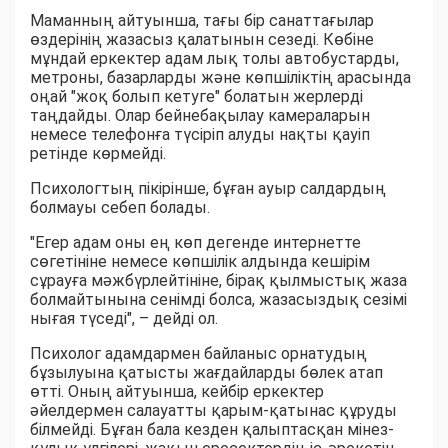
Маманның айтуынша, тағы бір санаттағылар
өздерінің жазасыз қалатынын сезеді. Көбіне
мұндай еркектер адам лық толы автобустарды,
метроны, базарларды және көпшіліктің арасында
оңай "жоқ болып кетуге" болатын жерлерді
таңдайды. Олар бейнебақылау камераларын
немесе телефонға түсіріп алуды нақты қауіп
ретінде көрмейді.
Психологтың пікірінше, бұған ауыр салдардың
болмауы себеп болады.
"Егер адам оны ең көп дегенде интернетте
сөгетініне немесе көпшілік алдында кешірім
сұрауға мәжбүрлейтініне, бірақ қылмыстық жаза
болмайтынына сенімді болса, жазасыздық сезімі
нығая түседі", – дейді ол.
Психолог адамдармен байланыс орнатудың
бұзылуына қатысты жағдайларды бөлек атап
өтті. Оның айтуынша, кейбір еркектер
әйелдермен салауатты қарым-қатынас құруды
білмейді. Бұған бала кезден қалыптасқан мінез-