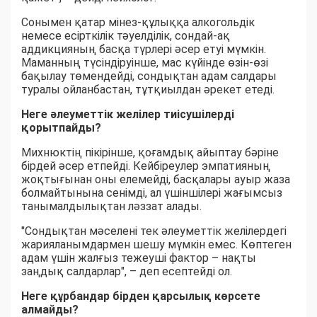
Сонымен қатар мінез-құлыққа алкогольдік
немесе есірткілік тәуелділік, сондай-ақ
аддикцияның басқа түрлері әсер етуі мүмкін.
Маманның түсіндіруінше, мас күйінде өзін-өзі
бақылау төмендейді, сондықтан адам салдары
туралы ойланбастан, тұтқиылдан әрекет етеді.
Неге әлеуметтік желілер тиісушілерді
қорытпайды?
Михнюктің пікірінше, қоғамдық айыптау бәріне
бірдей әсер етпейді. Кейбіреулер эмпатияның
жоқтығынан оны елемейді, басқалары ауыр жаза
болмайтынына сенімді, ал үшіншілері жағымсыз
танымалдылықтан ләззат алады.
"Сондықтан мәселені тек әлеуметтік желілердегі
жарияланымдармен шешу мүмкін емес. Көптеген
адам үшін жалғыз тежеуші фактор – нақты
заңдық салдарлар", – деп есептейді ол.
Неге құрбандар бірден қарсылық көрсете
алмайды?