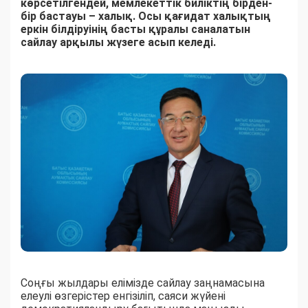
көрсетілгендей, мемлекеттік биліктің бірден-
бір бастауы – халық. Осы қағидат халықтың
еркін білдіруінің басты құралы саналатын
сайлау арқылы жүзеге асып келеді.
Соңғы жылдары елімізде сайлау заңнамасына
елеулі өзгерістер енгізіліп, саяси жүйені