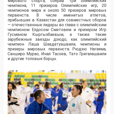
мирового спорта, собрав три олимпийских
чемпиона, 11 призеров Олимпийских игр, 20
чемпионов мира и около 50 призеров мировых
первенств. В числе именитых атлетов,
прибывших в Казахстан для совместных сборов
— отечественные лидеры во главе с олимпийским
чемпионом Елдосом Сметовем и призером Игр
Гусманом Кыргызбаевым, а также такие
зарубежные звезды дзюдо, как олимпийский
чемпион Лаша Шавдатуашвили, чемпионы и
призеры мировых первенств Рюдзю Нагаяма,
Санширо Мурао, Инал Тасоев, Тато Григалашвили
и другие топовые борцы.