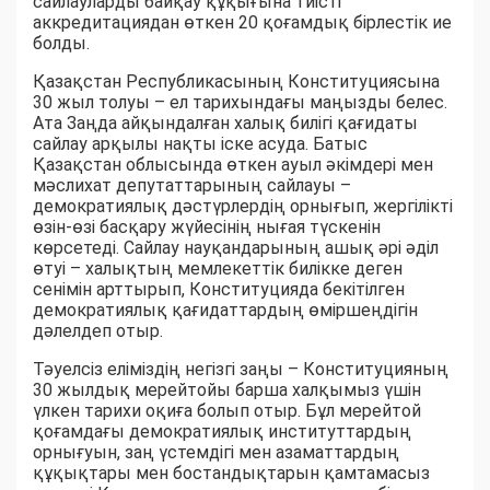
сайлауларды байқау құқығына тиісті
аккредитациядан өткен 20 қоғамдық бірлестік ие
болды.
Қазақстан Республикасының Конституциясына
30 жыл толуы – ел тарихындағы маңызды белес.
Ата Заңда айқындалған халық билігі қағидаты
сайлау арқылы нақты іске асуда. Батыс
Қазақстан облысында өткен ауыл әкімдері мен
мәслихат депутаттарының сайлауы –
демократиялық дәстүрлердің орнығып, жергілікті
өзін-өзі басқару жүйесінің нығая түскенін
көрсетеді. Сайлау науқандарының ашық әрі әділ
өтуі – халықтың мемлекеттік билікке деген
сенімін арттырып, Конституцияда бекітілген
демократиялық қағидаттардың өміршеңдігін
дәлелдеп отыр.
Тәуелсіз еліміздің негізгі заңы – Конституцияның
30 жылдық мерейтойы барша халқымыз үшін
үлкен тарихи оқиға болып отыр. Бұл мерейтой
қоғамдағы демократиялық институттардың
орнығуын, заң үстемдігі мен азаматтардың
құқықтары мен бостандықтарын қамтамасыз