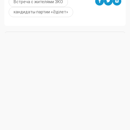
Встреча с жителями ЗКО
кандидаты партии «Әділет»
Узнайте первым о важных новостях Западного
Казахстана на нашей странице
в
Instagram
и нашем
Telegram
- канале