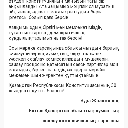
етудегі Конституцияның маңызын тағы бір
айқындайды. Ата Заңымыз мәңгілік ел мұратын
айқындап, әділетті қоғам орнатудың берік
іргетасы болып қала берсін!
Халқымыздың бірлігі мен мемлекетіміздің
тұтастығы артып, демократиялық
құндылықтарымыз нығая берсін!
Осы мереке қарсаңында облысымыздың барлық
сайлаушыларын, аумақтық, округтік және
учаскелік сайлау комиссиялардың мүшелерін,
сайлау процесіне қатысатын саяси партиялар мен
қоғамдық бірлестіктердің өкілдерін мерейлі
межемен шын жүректен құттықтаймын.
Қазақстан Республикасы Конституциясының 30
жылдығы құтты болсын!
Әділ Жоламанов,
Батыс Қазақстан облыстық аумақтық
сайлау комиссиясының төрағасы