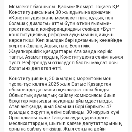
Мемлекет басшысы Қасым-Жомарт Тоқаев ҚР
Конституциясының 30 жылдығына арналған
«Конституция және мемлекеттілік: құқық пен
болашақ диалогы» атты бүгін өткен ғылыми-
практикалық конференциядағы сөзінде «Бұл —
конституциялық реформа ауқымының айқын
көрсеткіші. Көп жылдан бері қоғамның көкейінде
жүрген Әділдік, Ашықтық, Есептілік,
Жауапкершілік қағидаттары Ата заңда көрініс
тапты. Азаматтардың Конституцияға сенімі нығая
түсті. Референдум өткізудегі басты мақсат осы
болатын» деп атап өтті.
Конституцияның 30 жылдық мерейтойымен
тұспа-тұс келген 2025 жыл Батыс Қазақстан
облысында да саяси оқиғаларға толы болды.
Облыстық аумақтық сайлау комиссиясы биыл
бірқатар маңызды науқанды ұйымдастырды.
Атап айтқанда, жыл басынан бері барлығы 47
ауылдық округтің әкімі сайланды. 30 наурыз күні
Орал қаласы және Тасқала аудандарындағы
мәслихаттардың шығып қалған депутаттарының
орнына сайлау өткізілді. Жыл соңына дейін