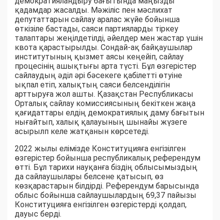
демократияландыру бағытында маңызды
қадамдар жасалды. Мәжіліс пен мәслихат
депутаттарын сайлау аралас жүйе бойынша
өткізіле бастады, саяси партияларды тіркеу
талаптары жеңілдетілді, әйелдер мен жастар үшін
квота қарастырылды. Сондай-ақ байқаушылар
институтының қызмет аясы кеңейіп, сайлау
процесінің ашықтығы арта түсті. Бұл өзгерістер
сайлаудың әділ әрі бәсекеге қабілетті өтуіне
ықпал етіп, халықтың саяси белсенділігін
арттыруға жол ашты. Қазақстан Республикасы
Орталық сайлау комиссиясының бекіткен жаңа
қағидаттары елдің демократиялық даму бағытын
нығайтып, халық қалауының шынайы жүзеге
асырылп келе жатқанын көрсетеді.
2022 жылы елімізде Конституцияға енгізілген
өзгерістер бойынша республикалық референдум
өтті. Бұл тарихи науқанға біздің облысымыздың
да сайлаушылары белсене қатысып, өз
көзқарастарын білдірді. Референдум барысында
облыс бойынша сайлаушылардың 69,37 пайызы
Конституцияға енгізілген өзгерістерді қолдап,
дауыс берді.