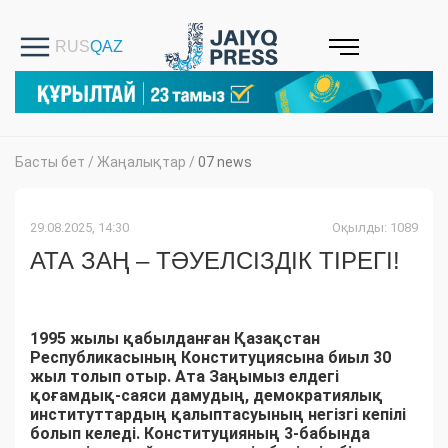
Басты бет
/
Жаңалықтар
/
07 news
29.08.2025, 14:30
Оқылды: 1089
АТА ЗАҢ – ТӘУЕЛСІЗДІК ТІРЕГІ!
1995 жылы қабылданған Қазақстан
Республикасының Конституциясына биыл 30
жыл толып отыр. Ата Заңымыз елдегі
қоғамдық-саяси дамудың, демократиялық
институттардың қалыптасуының негізгі кепілі
болып келеді. Конституцияның 3-бабында