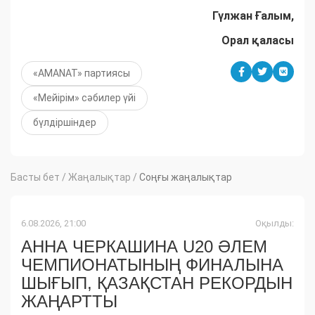
Гүлжан Ғалым,
Орал қаласы
​«AMANAT» партиясы
«Мейірім» сәбилер үйі
бүлдіршіндер
Басты бет
/
Жаңалықтар
/
Соңғы жаңалықтар
6.08.2026, 21:00
Оқылды:
АННА ЧЕРКАШИНА U20 ӘЛЕМ
ЧЕМПИОНАТЫНЫҢ ФИНАЛЫНА
ШЫҒЫП, ҚАЗАҚСТАН РЕКОРДЫН
ЖАҢАРТТЫ