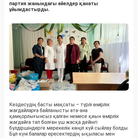
партия жанындағы әйелдер қанаты
ұйымдастырды.
Кездесудің басты мақсаты – түрлі өмірлік
жағдайларға байланысты ата-ана
қамқорлығынсыз қалған немесе қиын өмірлік
жағдайға тап болған үш жасқа дейінгі
бүлдіршіндерге мерекелік көңіл күй сыйлау болды.
Бұл күні балалар ересектердің ықыласы мен