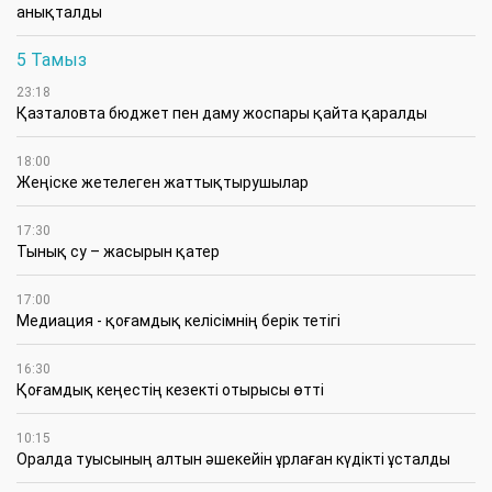
анықталды
5 Тамыз
23:18
Қазталовта бюджет пен даму жоспары қайта қаралды
18:00
Жеңіске жетелеген жаттықтырушылар
17:30
Тынық су – жасырын қатер
17:00
Медиация - қоғамдық келісімнің берік тетігі
16:30
Қоғамдық кеңестің кезекті отырысы өтті
10:15
Оралда туысының алтын әшекейін ұрлаған күдікті ұсталды