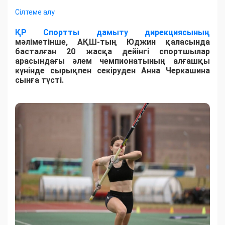
Сілтеме алу
ҚР Спортты дамыту дирекциясының
мәліметінше, АҚШ-тың Юджин қаласында
басталған 20 жасқа дейінгі спортшылар
арасындағы әлем чемпионатының алғашқы
күнінде сырықпен секіруден Анна Черкашина
сынға түсті.