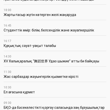
18:00
Жарты ғасыр жүгін көтерген желі жаңаруда
16:45
Студенттік өмір: білім, белсенділік және жауапкершілік
16:17
Құқықтық сауат-уақыт талабы
14:30
XV Халықаралық “舞蹈世界 Удао шыжие” атты би байқауы
11:30
Жас сарбаздар жауынгерлік қызметке кірісті
10:30
Ел ағасына құрмет
09:30
БҚО-да бәсекелестікті қорғау саласында заң бұзушылықтар