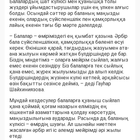
Балалардың шат күлкісі мен қуанышқа толы
жүздері ұйымдастырушылар үшін ең үлкен алғыс
болды. Осындай сәттер әр баланың маңызды
екенін, олардың сүйіспеншілік пен қамқорлыққа
лайық екенін тағы бір мәрте дәлелдеді.
– Балалар – өміріміздегі ең қымбат қазына. Әрбір
бала сүйіспеншілікке, қамқорлыққа бөленіп өсуі
керек. Өкінішке қарай, тағдырдың жазуымен ата-
ана жылуын көрмей жатқан бүлдіршіндер де бар.
Біздің міндетіміз – оларға мейірім сыйлап, жалғыз
емес екенін сезіндіру. Біз балаларға тек сыйлық
қана емес, жүрек жылуымызды да алып келдік.
Бүлдіршіндердің жүзінен күлкі кетпей, әрқайсысы
өзін бақытты сезінсе дейміз, – деді Гауһар
Шайхиниязова.
Мұндай кездесулер балаларға қуаныш сыйлап
қана қоймай, қоғам назарын еліміздің ең
кішкентай азаматтарына қолдау көрсетудің
маңыздылығына аударады. Расында да, баланың
күлкісі – өмірдің шуағы. Ал шынайы ниетпен
жасалған әрбір игі іс әлемді мейірімді әрі жылы
етеді.