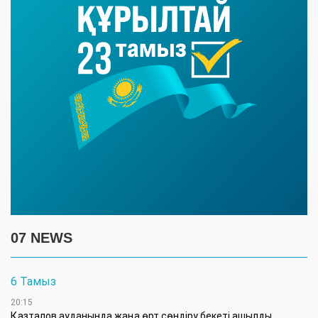
07 NEWS
6 Тамыз
20:15
Қазталов ауданында жаңа өрт сөндіру бекеті ашылды