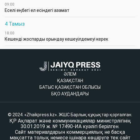
09:00
Еселі еңбегі ел есіндегі азамат
4 Тамыз
18:00
Кешенді жоспарды орындау кешеуілдемеуі керек
ӘЛЕМ
ҚАЗАҚСТАН
БАТЫС ҚАЗАҚСТАН ОБЛЫСЫ
БҚО АУДАНДАРЫ
© 2024. «Zhaikpress.kz». ЖШС Барлық құқықтар қорғалған.
ҚР Ақпарат және коммуникациялар министрлігінің
30.01.2019 ж. № 17490-ИА куәлігі берілген.
Сайт материалдарын коммерциялық не басқа
мақсатта толық немесе ішінара көшіруге тек сайт