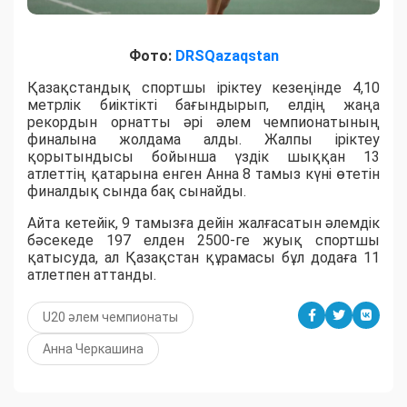
Фото:
DRSQazaqstan
Қазақстандық спортшы іріктеу кезеңінде 4,10
метрлік биіктікті бағындырып, елдің жаңа
рекордын орнатты әрі әлем чемпионатының
финалына жолдама алды. Жалпы іріктеу
қорытындысы бойынша үздік шыққан 13
атлеттің қатарына енген Анна 8 тамыз күні өтетін
финалдық сында бақ сынайды.
Айта кетейік, 9 тамызға дейін жалғасатын әлемдік
бәсекеде 197 елден 2500-ге жуық спортшы
қатысуда, ал Қазақстан құрамасы бұл додаға 11
атлетпен аттанды.
U20 әлем чемпионаты
Анна Черкашина