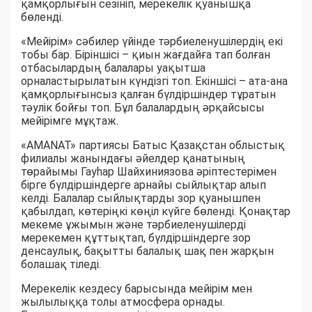
қамқорлығын сезініп, мерекелік қуанышқа
бөленді.
«Мейірім» сәбилер үйінде тәрбиеленушілердің екі
тобы бар. Біріншісі – қиын жағдайға тап болған
отбасылардың балалары уақытша
орналастырылатын күндізгі топ. Екіншісі – ата-ана
қамқорлығынсыз қалған бүлдіршіндер тұратын
тәулік бойғы топ. Бұл балалардың әрқайсысы
мейірімге мұқтаж.
«AMANAT» партиясы Батыс Қазақстан облыстық
филиалы жанындағы әйелдер қанатының
төрайымы Гауһар Шайхиниязова әріптестерімен
бірге бүлдіршіндерге арнайы сыйлықтар алып
келді. Балалар сыйлықтарды зор қуанышпен
қабылдап, көтеріңкі көңіл күйге бөленді. Қонақтар
мекеме ұжымын және тәрбиеленушілерді
мерекемен құттықтап, бүлдіршіндерге зор
денсаулық, бақытты балалық шақ пен жарқын
болашақ тіледі.
Мерекелік кездесу барысында мейірім мен
жылылыққа толы атмосфера орнады.