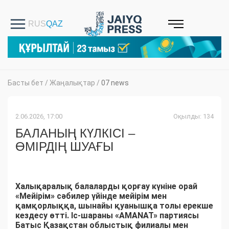
Басты бет
/
Жаңалықтар
/
07 news
2.06.2026, 17:00
Оқылды: 134
БАЛАНЫҢ КҮЛКІСІ –
ӨМІРДІҢ ШУАҒЫ
Халықаралық балаларды қорғау күніне орай
«Мейірім» сәбилер үйінде мейірім мен
қамқорлыққа, шынайы қуанышқа толы ерекше
кездесу өтті. Іс-шараны «AMANAT» партиясы
Батыс Қазақстан облыстық филиалы мен