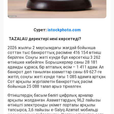
Сурет:
istockphoto.com
TAZALAU деректері нені көрсетеді?
2026 жылғы 2 маусымдағы жағдай бойынша
соттан тыс банкроттық рәсіміне 416 154 өтініш
берілген. Соңғы жеті күнде бұл көрсеткіш 3 262
өтінішке көбейген. Борышкерлер саны 28 181
адамды құраса, бір апталық өсім – 1 411 адам. Ал
банкрот деп танылған азаматтар саны 69 627-ге
жетіп, соңғы жеті күнде тағы 1 085 адамға артқан.
Сот арқылы жүргізілетін банкроттық рәсімі
бойынша 25 088 талап арыз тіркелген.
Өтініштердің басым бөлігі цифрлық арналар
арқылы жолданған. Азаматтардың 96,2 пайызы
өтінішті электронды үкімет порталы арқылы
тапсырса, 3,6 пайызы e-Salyq Azamat мобильді