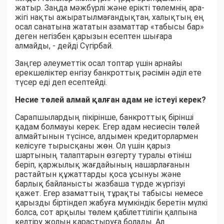
жатыр. Заңда мәжбүрлі және ерікті төлемнің ара-
жігі нақты ажыратылмағандықтан, халықтың ең
осал санатына жататын азаматтар «табысы бар»
деген негізбен қарызын есептен шығара
алмайды, - дейді Сүгірбай.
Заңгер әлеуметтік осал топтар үшін арнайы
ерекшеліктер енгізу банкроттық рәсімін әділ ете
түсер еді деп есептейді.
Несие төлей алмай қалған адам не істеуі керек?
Сарапшылардың пікірінше, банкроттық бірінші
қадам болмауы керек. Егер адам несиесін төлей
алмайтынын түсінсе, алдымен кредиторлармен
келісуге тырысқаны жөн. Ол үшін қарыз
шартының талаптарын өзгерту туралы өтініш
беріп, қаржылық жағдайының нашарлағанын
растайтын құжаттарды қоса ұсынуы және
барлық байланысты жазбаша түрде жүргізуі
қажет. Егер азаматтың тұрақты табысы немесе
қарызды біртіндеп жабуға мүмкіндік беретін мүлкі
болса, сот арқылы төлем қабілеттілігін қалпына
келтіру жолын қарастыруға болады. Ал