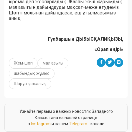
кіреміз деп жоспарладық. Жалпы жыл жарымдық
мал азығын дайындауды мақсат-меже етудеміз.
Шөпті молынан дайындасақ, еш ұтылмасымыз
анық.
Гүлбаршын ДЫБЫСҚАЛИҚЫЗЫ,
«Орал өңірі»
Жем-шөп
мал азығы
шабындық жұмыс
Шаруа қожалық
Узнайте первым о важных новостях Западного
Казахстана на нашей странице
в
Instagram
и нашем
Telegram
- канале