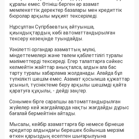
құралы емес. Өтініш берген әр азамат
мемлекеттік деректер базалары мен кредиттік
бюролар арқылы мұқият тексеріледі.
Нұрсұлтан Сүгірбаевтың айтуынша,
қиындықтардың көбі автоматтандырылған
тексеру кезеңінде туындайды.
Уәкілетті органдар азаматтың мүлкі,
міндеттемелері және төлем қабілеттілігі туралы
мәліметтерді тексереді. Егер талаптарға сәйкес
келмейтін жайттар анықталса, алдын ала бас
тарту туралы хабарлама жолданады. Алайда бұл
түпкілікті шешім емес. Азамат қосымша құжаттар
ұсынып, түсініктеме беру арқылы шешімді қайта
қаратуға құқылы, - дейді заңгер.
Сонымен бірге сарапшы автоматтандырылған
жүйелер кей жағдайларда нақты жағдайды дұрыс
бағалай бермейтінін айтады.
Мысалы, кейбір азаматтарға бір немесе бірнеше
кредитор алдындағы берешек бойынша мерзімі
өткен қарыздың есептен шығарылуына