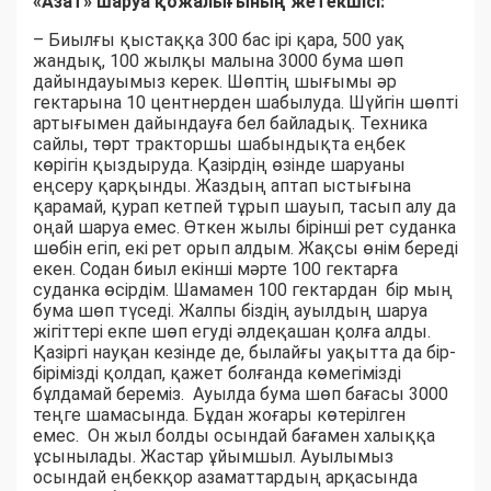
«Азат» шаруа қожалығының жетекшісі:
– Биылғы қыстаққа 300 бас ірі қара, 500 уақ
жандық, 100 жылқы малына 3000 бума шөп
дайындауымыз керек. Шөптің шығымы әр
гектарына 10 центнерден шабылуда. Шүйгін шөпті
артығымен дайындауға бел байладық. Техника
сайлы, төрт тракторшы шабындықта еңбек
көрігін қыздыруда. Қазірдің өзінде шаруаны
еңсеру қарқынды. Жаздың аптап ыстығына
қарамай, қурап кетпей тұрып шауып, тасып алу да
оңай шаруа емес. Өткен жылы бірінші рет суданка
шөбін егіп, екі рет орып алдым. Жақсы өнім береді
екен. Содан биыл екінші мәрте 100 гектарға
суданка өсірдім. Шамамен 100 гектардан бір мың
бума шөп түседі. Жалпы біздің ауылдың шаруа
жігіттері екпе шөп егуді әлдеқашан қолға алды.
Қазіргі науқан кезінде де, былайғы уақытта да бір-
бірімізді қолдап, қажет болғанда көмегімізді
бұлдамай береміз. Ауылда бума шөп бағасы 3000
теңге шамасында. Бұдан жоғары көтерілген
емес. Он жыл болды осындай бағамен халыққа
ұсынылады. Жастар ұйымшыл. Ауылымыз
осындай еңбекқор азаматтардың арқасында