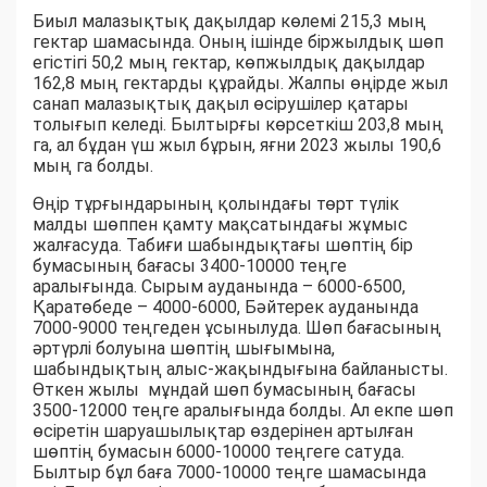
Биыл малазықтық дақылдар көлемі 215,3 мың
гектар шамасында. Оның ішінде біржылдық шөп
егістігі 50,2 мың гектар, көпжылдық дақылдар
162,8 мың гектарды құрайды. Жалпы өңірде жыл
санап малазықтық дақыл өсірушілер қатары
толығып келеді. Былтырғы көрсеткіш 203,8 мың
га, ал бұдан үш жыл бұрын, яғни 2023 жылы 190,6
мың га болды.
Өңір тұрғындарының қолындағы төрт түлік
малды шөппен қамту мақсатындағы жұмыс
жалғасуда. Табиғи шабындықтағы шөптің бір
бумасының бағасы 3400-10000 теңге
аралығында. Сырым ауданында – 6000-6500,
Қаратөбеде – 4000-6000, Бәйтерек ауданында
7000-9000 теңгеден ұсынылуда. Шөп бағасының
әртүрлі болуына шөптің шығымына,
шабындықтың алыс-жақындығына байланысты.
Өткен жылы мұндай шөп бумасының бағасы
3500-12000 теңге аралығында болды. Ал екпе шөп
өсіретін шаруашылықтар өздерінен артылған
шөптің бумасын 6000-10000 теңгеге сатуда.
Былтыр бұл баға 7000-10000 теңге шамасында