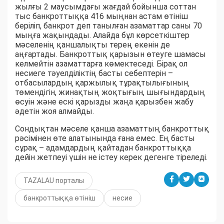
жылғы 2 маусымдағы жағдай бойынша соттан
тыс банкроттыққа 416 мыңнан астам өтініш
беріліп, банкрот деп танылған азаматтар саны 70
мыңға жақындады. Алайда бұл көрсеткіштер
мәселенің қаншалықты терең екенін де
аңғартады. Банкроттық қарызын өтеуге шамасы
келмейтін азаматтарға көмектеседі. Бірақ ол
несиеге тәуелділіктің басты себептерін –
отбасылардың қаржылық тұрақтылығының
төмендігін, жинақтың жоқтығын, шығындардың
өсуін және ескі қарызды жаңа қарызбен жабу
әдетін жоя алмайды.
Сондықтан мәселе қанша азаматтың банкроттық
рәсімінен өте алатынында ғана емес. Ең басты
сұрақ – адамдардың қайтадан банкроттыққа
дейін жетпеуі үшін не істеу керек дегенге тіреледі.
TAZALAU порталы
банкроттыққа өтініш
несие