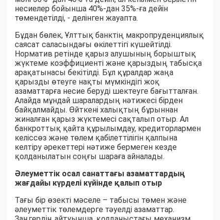
несиелер бойынша 40%-дан 35%-ға дейін
төмендетілді, - делінген жауапта.
Бұдан бөлек, Ұлттық банктің макропруденциялық
саясат саласындағы өкілеттігі күшейтілді.
Норматив ретінде қарыз алушының борыштық
жүктеме коэффициенті және қарыздың табысқа
арақатынасы бекітілді. Бұл құралдар жаңа
қарызды өтеуге нақты мүмкіндігі жоқ
азаматтарға несие беруді шектеуге бағытталған.
Алайда мұндай шаралардың нәтижесі бірден
байқалмайды. Өйткені халықтың бұрыннан
жиналған қарыз жүктемесі сақталып отыр. Ал
банкроттық қайта құрылымдау, кредиторлармен
келіссөз және төлем қабілеттілігін қалпына
келтіру әрекеттері нәтиже бермеген кезде
қолданылатын соңғы шараға айналады.
Әлеуметтік осал санаттағы азаматтардың
жағдайы күрделі күйінде қалып отыр
Тағы бір өзекті мәселе – табысы төмен және
әлеуметтік төлемдерге тәуелді азаматтар.
Заңгердің айтуынша, қолданыстағы механизм