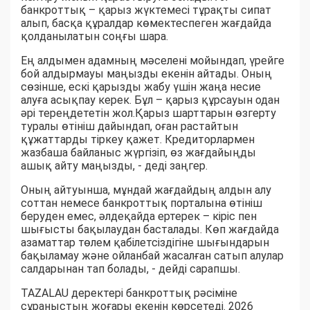
банкроттық – қарыз жүктемесі тұрақты сипат
алып, басқа құралдар көмектеспеген жағдайда
қолданылатын соңғы шара.
Ең алдымен адамның мәселені мойындап, үрейге
бой алдырмауы маңызды екенін айтады. Оның
сөзінше, ескі қарызды жабу үшін жаңа несие
алуға асықпау керек. Бұл – қарыз құрсауын одан
әрі тереңдететін жол.Қарыз шарттарын өзгерту
туралы өтініш дайындап, оған растайтын
құжаттарды тіркеу қажет. Кредиторлармен
жазбаша байланыс жүргізіп, өз жағдайыңды
ашық айту маңызды, - деді заңгер.
Оның айтуынша, мұндай жағдайдың алдын алу
соттан немесе банкроттық порталына өтініш
беруден емес, әлдеқайда ертерек – кіріс пен
шығысты бақылаудан басталады. Көп жағдайда
азаматтар төлем қабілетсіздігіне шығындарын
бақыламау және ойланбай жасалған сатып алулар
салдарынан тап болады, - дейді сарапшы.
TAZALAU деректері банкроттық рәсіміне
сұраныстың жоғары екенін көрсетеді. 2026