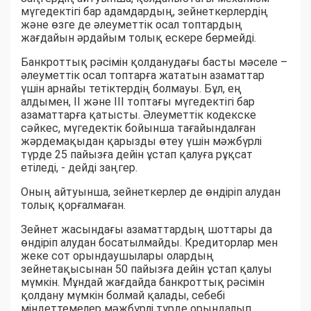
мүгедектігі бар адамдардың, зейнеткерлердің
және өзге де әлеуметтік осал топтардың
жағдайын әрдайым толық ескере бермейді.
Банкроттық рәсімін қолданудағы басты мәселе –
әлеуметтік осал топтарға жататын азаматтар
үшін арнайы тетіктердің болмауы. Бұл, ең
алдымен, II және III топтағы мүгедектігі бар
азаматтарға қатысты. Әлеуметтік кодекске
сәйкес, мүгедектік бойынша тағайындалған
жәрдемақыдан қарызды өтеу үшін мәжбүрлі
түрде 25 пайызға дейін ұстап қалуға рұқсат
етіледі, - дейді заңгер.
Оның айтуынша, зейнеткерлер де өндіріп алудан
толық қорғалмаған.
Зейнет жасындағы азаматтардың шоттары да
өндіріп алудан босатылмайды. Кредиторлар мен
жеке сот орындаушылары олардың
зейнетақысынан 50 пайызға дейін ұстап қалуы
мүмкін. Мұндай жағдайда банкроттық рәсімін
қолдану мүмкін болмай қалады, себебі
міндеттемелер мәжбүрлі түрде орындалып