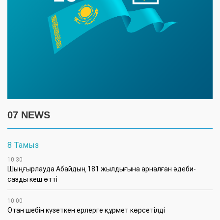
07 NEWS
8 Тамыз
10:30
Шыңғырлауда Абайдың 181 жылдығына арналған әдеби-
сазды кеш өтті
10:00
Отан шебін күзеткен ерлерге құрмет көрсетілді