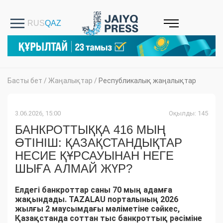
Басты бет
/
Жаңалықтар
/
Республикалық жаңалықтар
3.06.2026, 15:00
Оқылды: 145
БАНКРОТТЫҚҚА 416 МЫҢ
ӨТІНІШ: ҚАЗАҚСТАНДЫҚТАР
НЕСИЕ ҚҰРСАУЫНАН НЕГЕ
ШЫҒА АЛМАЙ ЖҮР?
Елдегі банкроттар саны 70 мың адамға
жақындады. TAZALAU порталының 2026
жылғы 2 маусымдағы мәліметіне сәйкес,
Қазақстанда соттан тыс банкроттық рәсіміне