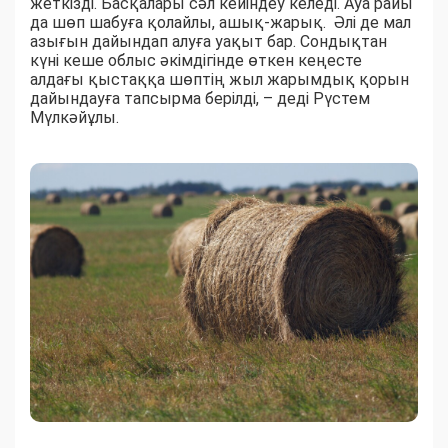
жеткізді. Басқалары сәл кейіндеу келеді. Ауа райы
да шөп шабуға қолайлы, ашық-жарық. Әлі де мал
азығын дайындап алуға уақыт бар. Сондықтан
күні кеше облыс әкімдігінде өткен кеңесте
алдағы қыстаққа шөптің жыл жарымдық қорын
дайындауға тапсырма берілді, – деді Рүстем
Мүлкәйұлы.