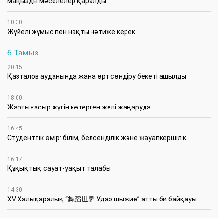
маңызды мәселелер қаралды
10:30
Жүйелі жұмыс пен нақты нәтиже керек
6 Тамыз
20:15
Қазталов ауданында жаңа өрт сөндіру бекеті ашылды
18:00
Жарты ғасыр жүгін көтерген желі жаңаруда
16:45
Студенттік өмір: білім, белсенділік және жауапкершілік
16:17
Құқықтық сауат-уақыт талабы
14:30
XV Халықаралық “舞蹈世界 Удао шыжие” атты би байқауы