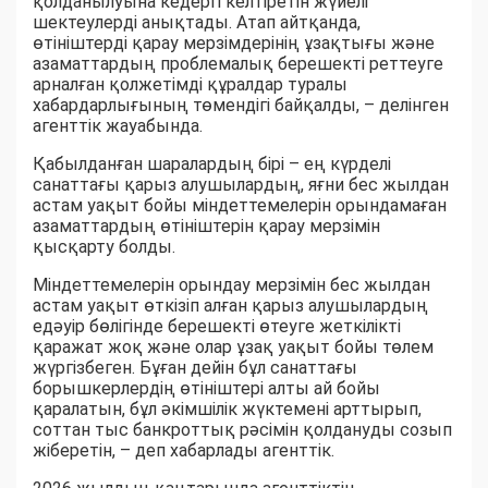
қолданылуына кедергі келтіретін жүйелі
шектеулерді анықтады. Атап айтқанда,
өтініштерді қарау мерзімдерінің ұзақтығы және
азаматтардың проблемалық берешекті реттеуге
арналған қолжетімді құралдар туралы
хабардарлығының төмендігі байқалды, – делінген
агенттік жауабында.
Қабылданған шаралардың бірі – ең күрделі
санаттағы қарыз алушылардың, яғни бес жылдан
астам уақыт бойы міндеттемелерін орындамаған
азаматтардың өтініштерін қарау мерзімін
қысқарту болды.
Міндеттемелерін орындау мерзімін бес жылдан
астам уақыт өткізіп алған қарыз алушылардың
едәуір бөлігінде берешекті өтеуге жеткілікті
қаражат жоқ және олар ұзақ уақыт бойы төлем
жүргізбеген. Бұған дейін бұл санаттағы
борышкерлердің өтініштері алты ай бойы
қаралатын, бұл әкімшілік жүктемені арттырып,
соттан тыс банкроттық рәсімін қолдануды созып
жіберетін, – деп хабарлады агенттік.