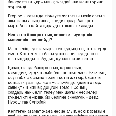
банкроттың қаржылық жағдайына мониторинг
жүргізеді.
Егер осы кезеңде тіркеуге жататын мүлік сатып
алынғаны анықталса, кредиторлар банкрот
мәртебесін қайта қарауды талап ете алады.
Неліктен банкроттық несиеге тәуелділік
мәселесін шешпейді?
Мәселенің түп-тамыры тек құқықтық тетіктерде
емес. Көптеген отбасы үшін несие күнделікті
шығындарды жабудың құралына айналған.
Қазақстанда банкроттық қаржылық
қиындықтардың әмбебап шешімі емес. Бағаның
өсуі табыс өсімінен озып кетіп жатыр, баспана
көпшілік үшін қолжетімсіз күйінде қалып отыр,
халықтың жинақ деңгейі төмен. Соның
салдарынан бөліп төлеу мен шағын несиелер
күнделікті өмірдің бір бөлігіне айналған, - дейді
Нұрсұлтан Сүгірбай.
Көптеген азамат жаңа несие алып, ескі қарызын