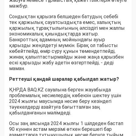
жабуға немесе тұрмыстық қажеттіліктерін өтеуге
мәжбүр.
Сондықтан қарызға белшеден батудың себебі
тек қаржылық сауатсыздықта емес, халықтың
қаржылық тұрақтылығының әлсіздігі мен жалпы
экономикалық қиындықтарда жатыр.
Банкроттық адамның мойнындағы ауыр
қарызды жеңілдетуі мүмкін. Бірақ ол табысты
көбейтпейді, өмір сүру құнын төмендетпейді,
жинақ қалыптастырмайды және жаңа қарызбен
ескі қарызды жабу әдетін өзгертпейді, - деді
маман.
Реттеуші қандай шаралар қабылдап жатыр?
ҚНРДА BAQ.KZ сауалына берген жауабында
проблемалық несиелердің көбеюін шектеу үшін
2024 жылғы маусымда несие беру кезіндегі
тәуекелдерді азайтуға бағытталған заң
қабылданғанын мәлімдеді.
Осы заң аясында 2024 жылғы 1 шілдеден бастап
90 күннен астам мерзімі өткен берешегі бар
азаматтарға тұтынушылық несие беруге тыйым