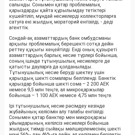
салынды. Сонымен қатар проблемалық
қарыздарды қайта құрылымдау тетіктері
күшейтіліп, мұндай несиелерді коллекторларға
сатуға екі жылдық мораторий енгізілді, - деді
агенттік.
Сондай-ақ азаматтардың банк омбудсманы
арқылы проблемалық берешекті сотқа дейін
реттеу құқығы кеңейтілді. Енді оның құзыреті
азаматтардың барлық несие түрлері бойынша,
соның ішінде тұтынушылық несиелерге де
қатысты дауларға да қолданылады.
Тұтынушылық несие беруді шектеу үшін
қарыздың шекті сомалары белгіленді. Банктік
қарыздар бойынша шекті сома – 2 200 АЕК
немесе 9,5 млн теңге, ал микроқаржылар
бойынша – 1 100 АЕК немесе 4,75 млн теңге.
Ірі тұтынушылық несие рәсімдеу кезінде
жұбайының келісімін алу талабы енгізілді.
Сонымен қатар банктер мен микроқаржы
ұйымдарының кепілсіз несиелері бойынша
жылдық тиімді сыйақы мөлшерлемесінің шекті
мәні 56%- дан 46%-ға дейін, ал кепілмен берілетін