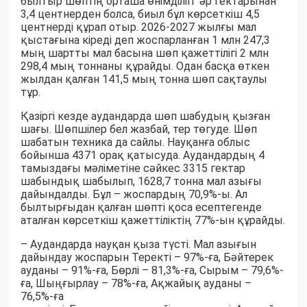
былтыр шөптің орташа өнімділігі әр гектарынан
3,4 центнерден болса, биыл бұл көрсеткіш 4,5
центнерді құрап отыр. 2026-2027 жылғы мал
қыстағына кіреді деп жоспарланған 1 млн 247,3
мың шартты мал басына шөп қажеттілігі 2 млн
298,4 мың тоннаны құрайды. Одан басқа өткен
жылдан қалған 141,5 мың тонна шөп сақтаулы
тұр.
Қазіргі кезде аудандарда шөп шабудың қызған
шағы. Шөпшілер бел жазбай, тер төгуде. Шөп
шабатын техника да сайлы. Науқанға облыс
бойынша 4371 орақ қатысуда. Аудандардың 4
тамыздағы мәліметіне сәйкес 3315 гектар
шабындық шабылып, 1628,7 тонна мал азығы
дайындалды. Бұл – жоспардың 70,9%-ы. Ал
былтырғыдан қалған шөпті қоса есептегенде
аталған көрсеткіш қажеттіліктің 77%-ын құрайды.
– Аудандарда науқан қыза түсті. Мал азығын
дайындау жоспарын Теректі – 97%-ға, Бәйтерек
ауданы – 91%-ға, Бөрлі – 81,3%-ға, Сырым – 79,6%-
ға, Шыңғырлау – 78%-ға, Ақжайық ауданы –
76,5%-ға