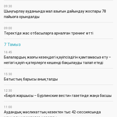
09:30
​Шыңғырлау ауданында мал азығын дайындау жоспары 78
пайызға орындалды
09:00
​Теректіде жас отбасыларға арналған тренинг өтті
7 Тамыз
16:45
Балалардың жазғы кезеңдегі қауіпсіздігін қамтамасыз ету –
негізгі қауіп-қатерлерге кешенді бақылауды талап етеді
15:30
Батыстың барысы анықталды
12:30
«Бөрлі жаршысы – Бурлинские вести» газетінде жаңа басшы
11:00
Аудандық мәслихаттың кезектен тыс 42-сессиясында