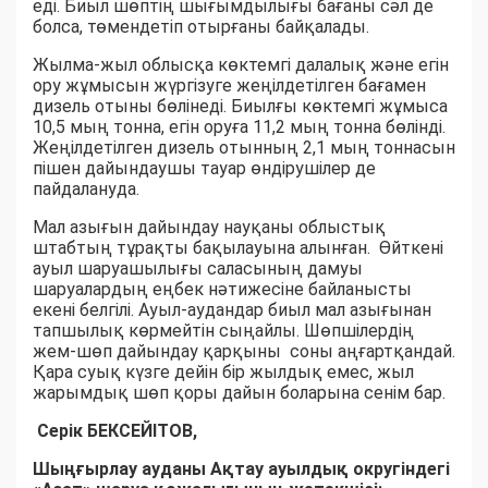
еді. Биыл шөптің шығымдылығы бағаны сәл де
болса, төмендетіп отырғаны байқалады.
Жылма-жыл облысқа көктемгі далалық және егін
ору жұмысын жүргізуге жеңілдетілген бағамен
дизель отыны бөлінеді. Биылғы көктемгі жұмыса
10,5 мың тонна, егін оруға 11,2 мың тонна бөлінді.
Жеңілдетілген дизель отынның 2,1 мың тоннасын
пішен дайындаушы тауар өндірушілер де
пайдалануда.
Мал азығын дайындау науқаны облыстық
штабтың тұрақты бақылауына алынған. Өйткені
ауыл шаруашылығы саласының дамуы
шаруалардың еңбек нәтижесіне байланысты
екені белгілі. Ауыл-аудандар биыл мал азығынан
тапшылық көрмейтін сыңайлы. Шөпшілердің
жем-шөп дайындау қарқыны соны аңғартқандай.
Қара суық күзге дейін бір жылдық емес, жыл
жарымдық шөп қоры дайын боларына сенім бар.
Серік БЕКСЕЙІТОВ,
Шыңғырлау ауданы Ақтау ауылдық округіндегі