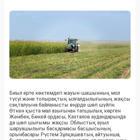
Биыл ерте көктемдегі жауын-шашынның мол
түсуі және топырақтың ылғалдылығының жақсы
сақталуына байланысты өңірде шөп шүйгін.
Өткен қыста мал азығынан тапшылық көрген
Жәнібек, Бөкей ордасы, Казталов аудандарында
да шөп шығымы жақсы. Облыстық ауыл
шаруашылығы басқармасы басшысының
орынбасары Рүстем Зұлқашевтың айтуынша,