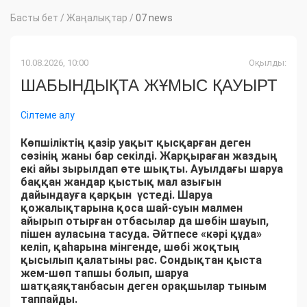
Басты бет
/
Жаңалықтар
/
07 news
10.08.2026, 10:00
Оқылды:
ШАБЫНДЫҚТА ЖҰМЫС ҚАУЫРТ
Сілтеме алу
Көпшіліктің қазір уақыт қысқарған деген
сөзінің жаны бар секілді. Жарқыраған жаздың
екі айы зырылдап өте шықты. Ауылдағы шаруа
баққан жандар қыстық мал азығын
дайындауға қарқын үстеді. Шаруа
қожалықтарына қоса шай-суын малмен
айырып отырған отбасылар да шөбін шауып,
пішен ауласына тасуда. Әйтпесе «кәрі құда»
келіп, қаһарына мінгенде, шөбі жоқтың
қысылып қалатыны рас. Сондықтан қыста
жем-шөп тапшы болып, шаруа
шатқаяқтанбасын деген орақшылар тыным
таппайды.