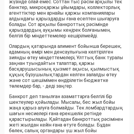
жүзінде олай емес. Соттан тыс рәсім арқылы тек
банктер, микроқаржы ұйымдары, коллекторлық
агенттіктер мен арнайы қаржы компаниялары
алдындағы қарыздарды ғана есептен шығаруға
болады. Сот арқылы банкроттық рәсімінде
қарыздардың ауқымы кеңірек болғанымен,
белгілі бір міндеттемелер кешірілмейді.
Олардың қатарында алимент бойынша берешек,
адамның өмірі мен денсаулығына келтірілген
зиянды өтеу міндеттемелері, Ұлттық банк туралы
заңнан туындайтын талаптар, қаржы
басқарушысының қызмет ақысы, қылмыстық
құқық бұзушылықтардан келген залалды өтеу
және сот шешімімен өндірілетін бюджетке
төлемдер бар, - деді заңгер.
Банкрот деп танылған азаматтарға белгілі бір
шектеулер қойылады. Мысалы, бес жыл бойы
жаңа қарыз алуға болмайды. Тек ломбардтардың
шағын несиелері ғана ерекшелік ретінде
қарастырылады. Қайтадан банкроттық рәсімінен
жеті жылдан кейін ғана өтуге болады. Бұдан
бөлек, салық органдары үш жыл бойы