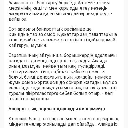
байланысты бас тарту беріледі. Ал жүйе төлем
мерзімінің кешігуі мен қарызды өтеу кезеңін
ажырата алмай қалатын жағдайлар кездеседі, -
дейді ол.
Сот арқылы банкроттық рәсімінде де
қиындықтар аз емес. Құжаттар заң талаптарына
толық сәйкес келмесе, сот өтінішті қабылдамай
қайтаруы мүмкін.
Сарапшының айтуынша, борышкердің адалдығы
қағидаты да маңызды рөл атқарады. Алайда
оның мазмұны кейде тым кең түсіндіріледі.
Соттар азаматтың еңбекке қабілетті жаста
болуы, білімі, денсаулығының жағдайы немесе
жұмыссыз мәртебесін де ескеріп жатады. Бұл өз
кезегінде «адалдық» ұғымын нақтылау қажеттігі
туралы пікірталастарға себеп болып отыр, - деп
атап өтті сарапшы.
Банкроттық барлық қарызды кешірмейді
Көпшілік банкроттық рәсімінен өткен соң барлық
міндеттемелер жойылады деп ойлайды. Алайда іс