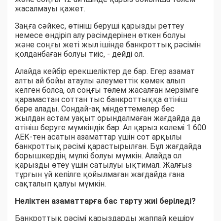
жасалмауы қажет.
Заңға сәйкес, өтініш беруші қарызды реттеу
немесе өндіріп алу рәсімдерінен өткен болуы
және соңғы жеті жыл ішінде банкроттық рәсімін
қолданбаған болуы тиіс, - дейді ол.
Алайда кейбір ерекшеліктер де бар. Егер азамат
алты ай бойы атаулы әлеуметтік көмек алып
келген болса, ол соңғы төлем жасалған мерзімге
қарамастан соттан тыс банкроттыққа өтініш
бере алады. Сондай-ақ міндеттемелер бес
жылдан астам уақыт орындалмаған жағдайда да
өтініш беруге мүмкіндік бар. Ал қарыз көлемі 1 600
АЕК-тен асатын азаматтар үшін сот арқылы
банкроттық рәсімі қарастырылған. Бұл жағдайда
борышкердің мүлкі болуы мүмкін. Алайда ол
қарызды өтеу үшін сатылуы ықтимал. Жалғыз
тұрғын үй кепілге қойылмаған жағдайда ғана
сақталып қалуы мүмкін.
Неліктен азаматтарға бас тарту жиі беріледі?
Банкроттық рәсімі қарыздарды жаппай кешіру