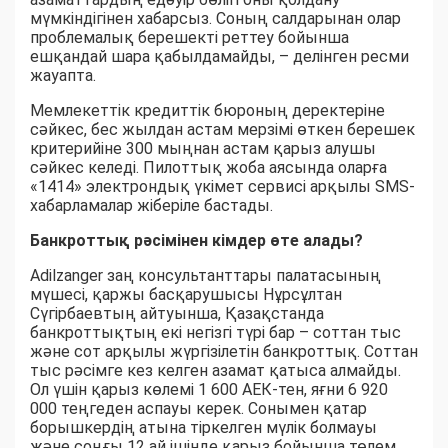
мүмкіндігінен хабарсыз. Соның салдарынан олар
проблемалық берешекті реттеу бойынша
ешқандай шара қабылдамайды, – делінген ресми
жауапта.
Мемлекеттік кредиттік бюроның деректеріне
сәйкес, бес жылдан астам мерзімі өткен берешек
критерийіне 300 мыңнан астам қарыз алушы
сәйкес келеді. Пилоттық жоба аясында оларға
«1414» электрондық үкімет сервисі арқылы SMS-
хабарламалар жіберіле бастады.
Банкроттық рәсімінен кімдер өте алады?
Adilzanger заң консультанттары палатасының
мүшесі, қаржы басқарушысы Нұрсұлтан
Сүгірбаевтың айтуынша, Қазақстанда
банкроттықтың екі негізгі түрі бар – соттан тыс
және сот арқылы жүргізілетін банкроттық. Соттан
тыс рәсімге кез келген азамат қатыса алмайды.
Ол үшін қарыз көлемі 1 600 АЕК-тен, яғни 6 920
000 теңгеден аспауы керек. Сонымен қатар
борышкердің атына тіркелген мүлік болмауы
және соңғы 12 ай ішінде қарыз бойынша төлем