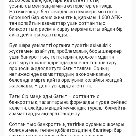
2026 жылдың қаңтарында агенттіктің
ұсынысымен заңнамаға өзгерістер енгізілді.
Нәтижесінде бес жылдан астам мерзімі өткен
берешегі бар және жиынтық қарызы 1 600 АЕК-
тен аспайтын азаматтар үшін соттан тыс
банкроттық рәсімін қарау мерзімі алты айдан бір
айға дейін қысқартылды.
Бұл шара уәкілетті органға түсетін әкімшілік
жүктемені азайтуға, проблемалық борышкерлер
үшін банкроттық тетіктерінің қолжетімділігін
арттыруға және қарыздарды есептен шығару
процесін жеделдетуге бағытталған. Соның
нәтижесінде азаматтардың экономикалық
белсенді өмірге қайта оралуына қолайлы жағдай
жасалады, – деп түсіндірді агенттік.
Тағы бір маңызды бағыт – соттан тыс
банкроттық талаптарына формалды түрде сәйкес
келетін, алайда мұндай мүмкіндік туралы білмейтін
азаматтарды ақпараттандыру.
Соттан тыс банкроттық тетігіне сұраныс жоғары
болғанымен, төлем қабілетсіздігінің белгілері бар
азаматтардың едәуір бөлігі оны қолдану