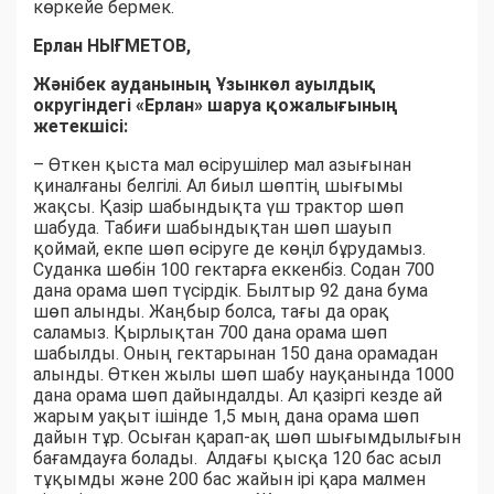
көркейе бермек.
Ерлан НЫҒМЕТОВ,
Жәнібек ауданының Ұзынкөл ауылдық
округіндегі «Ерлан» шаруа қожалығының
жетекшісі:
– Өткен қыста мал өсірушілер мал азығынан
қиналғаны белгілі. Ал биыл шөптің шығымы
жақсы. Қазір шабындықта үш трактор шөп
шабуда. Табиғи шабындықтан шөп шауып
қоймай, екпе шөп өсіруге де көңіл бұрудамыз.
Суданка шөбін 100 гектарға еккенбіз. Содан 700
дана орама шөп түсірдік. Былтыр 92 дана бума
шөп алынды. Жаңбыр болса, тағы да орақ
саламыз. Қырлықтан 700 дана орама шөп
шабылды. Оның гектарынан 150 дана орамадан
алынды. Өткен жылы шөп шабу науқанында 1000
дана орама шөп дайындалды. Ал қазіргі кезде ай
жарым уақыт ішінде 1,5 мың дана орама шөп
дайын тұр. Осыған қарап-ақ шөп шығымдылығын
бағамдауға болады. Алдағы қысқа 120 бас асыл
тұқымды және 200 бас жайын ірі қара малмен