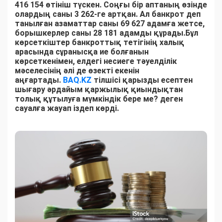
416 154 өтініш түскен. Соңғы бір аптаның өзінде
олардың саны 3 262-ге артқан. Ал банкрот деп
танылған азаматтар саны 69 627 адамға жетсе,
борышкерлер саны 28 181 адамды құрады.Бұл
көрсеткіштер банкроттық тетігінің халық
арасында сұранысқа ие болғанын
көрсеткенімен, елдегі несиеге тәуелділік
мәселесінің әлі де өзекті екенін
аңғартады.
BAQ.KZ
тілшісі қарызды есептен
шығару әрдайым қаржылық қиындықтан
толық құтылуға мүмкіндік бере ме? деген
сауалға жауап іздеп көрді.