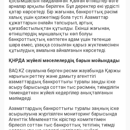
қосымшасын пайдаланған. Қалған өтініштер өзге
арналар арқылы берілген. Бұл деректер екі үрдісті
қатар көрсетеді. Бір жағынан, банкроттық рәсімі
халық үшін қолжетімді бола түсті. Азаматтар
құжаттарын онлайн тапсырып, артық
қағазбастылықтан құтылды. Екінші жағынан,
өтініштердің мұншалықты көп болуы
банкроттықтың көптеген адам үшін төтенше
шара емес, ұзаққа созылған қарыз жүктемесінен
құтылудың амалына айналғанын көрсетеді.
ҚНРДА жүйелі мәселелердің барын мойындады
BAQ.KZ сауалына берген ресми жауабында Қаржы
нарығын реттеу және дамыту агенттігі
азаматтардың банкроттығы туралы заңды іске
асыру барысында соттан тыс рәсімнің тиімділігін
төмендеткен жүйелі кедергілер анықталғанын
мәлімдеді.
Азаматтардың банкроттығы туралы заңның іске
асырылуына жүргізілген мониторинг барысында
Агенттік Мемлекеттік кірістер комитетімен
бірлесіп соттан тыс банкроттық тетігінің тиімді