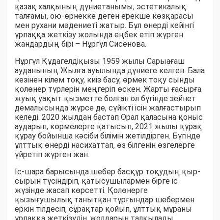
қазақ халқының дүниетанымы, эстетикалық
талғамы, ою-өрнекке деген ерекше көзқарасы
мен рухани мәдениеті жатыр. Бұл өнерді кейінгі
ұрпаққа жеткізу жолында еңбек етіп жүрген
жандардың бірі – Нұргүл Сисенова.
Нұргүл Құдагелдіқызы 1959 жылы Сарыағаш
ауданының Жылға ауылында дүниеге келген. Бала
кезінен кілем тоқу, киіз басу, өрмек тоқу сынды
қолөнер түрлерін меңгеріп өскен. Жарты ғасырға
жуық уақыт қызметте болған ол бүгінде зейнет
демалысында жүрсе де, сүйікті ісін жалғастырып
келеді. 2020 жылдан бастап Орал қаласына қоныс
аударып, көрмелерге қатысып, 2021 жылы құрақ
құрау бойынша кәсіби білімін жетілдірген. Бүгінде
ұлттық өнерді насихаттап, өз білгенін өзгелерге
үйретіп жүрген жан.
Іс-шара барысында шебер басқұр тоқудың қыр-
сырын түсіндіріп, қатысушылармен бірге іс
жүзінде жасап көрсетті. Қолөнерге
қызығушылық танытқан тұрғындар шебермен
еркін тілдесіп, сұрақтар қойып, ұлттық мұраны
ұрпаққа жеткізудің жолдарын талқылады.