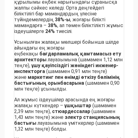
құрылымы еңбек нарығындағы сұранысқа
жалпы сәйкес келеді. Орта деңгейдегі
біліктілігі бар мамандардың үлесіне
түйіндемелердің
38%-ы
, жоғары білікті
мамандарға –
38%
, ал төмен біліктілікті жұмыс
іздеушілерге
24%
тиесілі.
Ұсынылған жалақы мөлшері бойынша шілде
айындағы ең жоғары
еңбекақы
бағдарламалық қамтамасыз ету
архитекторы
лауазымына (шамамен 1,12 млн
теңге),
ұшу қауіпсіздігі жөніндегі инженер-
инспекторға
(шамамен 0,91 млн теңге)
және
маркетинг
пен
өнімді өткізу бөлімінің
бастығының орынбасарына
(шамамен 0,90
млн теңге) ұсынылды.
Ал жұмыс іздеушілер арасында ең жоғары
жалақы күткендер –
ұшқыштар
(шамамен
2,39 млн теңге),
стюардессалар
(шамамен
1,43 млн теңге) және
электр станциясының
бастығы
лауазымына үміткерлер (шамамен
1,32 млн теңге) болды.