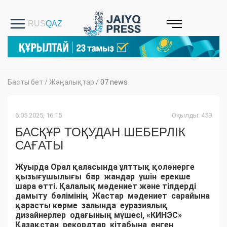
Басты бет
/
Жаңалықтар
/
07 news
6.05.2025, 16:15
Оқылды: 459
БАСҚҰР ТОҚУДАН ШЕБЕРЛІК
САҒАТЫ
Жуырда Орал қаласында ұлттық қолөнерге
қызығушылығы бар жандар үшін ерекше
шара өтті. Қалалық мәдениет және тілдерді
дамыту бөлімінің Жастар мәдениет сарайына
қарасты көрме залында еуразиялық
дизайнерлер одағының мүшесі, «КИНЭС»
Қазақстан рекордтар кітабына енген