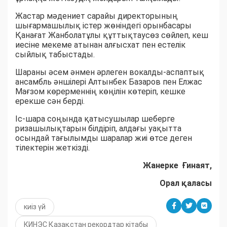
Жастар мәдениет сарайы директорының
шығармашылық істер жөніндегі орынбасары
Қанағат Жанболатұлы құттықтаусөз сөйлеп, кеш
иесіне мекеме атынан алғысхат пен естелік
сыйлық табыстады.
Шараны әсем әнмен әрлеген вокалды-аспаптық
ансамбль әншілері Алтынбек Базаров пен Елжас
Мағзом көрерменнің көңілін көтеріп, кешке
ерекше сән берді.
Іс-шара соңында қатысушылар шеберге
ризашылықтарын білдіріп, алдағы уақытта
осындай тағылымды шаралар жиі өтсе деген
тілектерін жеткізді.
Жанерке Ғинаят,
Орал қаласы
киіз үй
КИНЭС Қазақстан рекордтар кітабы