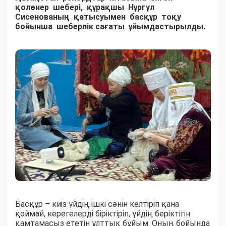
қолөнер шебері, құрақшы Нұргүл
Сисенованың қатысуымен басқұр тоқу
бойынша шеберлік сағаты ұйымдастырылды.
Басқұр – киіз үйдің ішкі сәнін келтіріп қана
қоймай, керегелерді біріктіріп, үйдің беріктігін
қамтамасыз ететін ұлттық бұйым. Оның бойында