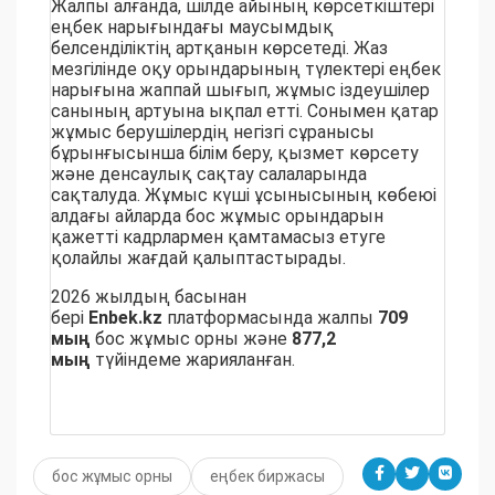
Жалпы алғанда, шілде айының көрсеткіштері
еңбек нарығындағы маусымдық
белсенділіктің артқанын көрсетеді. Жаз
мезгілінде оқу орындарының түлектері еңбек
нарығына жаппай шығып, жұмыс іздеушілер
санының артуына ықпал етті. Сонымен қатар
жұмыс берушілердің негізгі сұранысы
бұрынғысынша білім беру, қызмет көрсету
және денсаулық сақтау салаларында
сақталуда. Жұмыс күші ұсынысының көбеюі
алдағы айларда бос жұмыс орындарын
қажетті кадрлармен қамтамасыз етуге
қолайлы жағдай қалыптастырады.
2026 жылдың басынан
бері
Enbek.kz
платформасында жалпы
709
мың
бос жұмыс орны және
877,2
мың
түйіндеме жарияланған.
бос жұмыс орны
еңбек биржасы