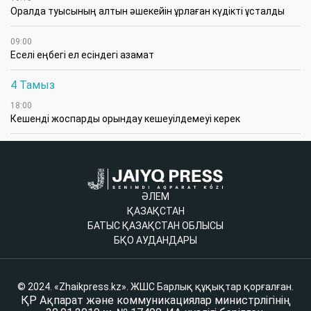
Оралда туысының алтын әшекейін ұрлаған күдікті ұсталды
09:00
Еселі еңбегі ел есіндегі азамат
4 Тамыз
18:00
Кешенді жоспарды орындау кешеуілдемеуі керек
ӘЛЕМ
ҚАЗАҚСТАН
БАТЫС ҚАЗАҚСТАН ОБЛЫСЫ
БҚО АУДАНДАРЫ
© 2024. «Zhaikpress.kz». ЖШС Барлық құқықтар қорғалған.
ҚР Ақпарат және коммуникациялар министрлігінің