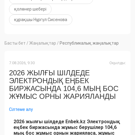
қолөнер шебері
құрақшы Нұргүл Сисенова
Басты бет
/
Жаңалықтар
/
Республикалық жаңалықтар
7.08.2026, 9:30
Оқылды:
2026 ЖЫЛҒЫ ШІЛДЕДЕ
ЭЛЕКТРОНДЫҚ ЕҢБЕК
БИРЖАСЫНДА 104,6 МЫҢ БОС
ЖҰМЫС ОРНЫ ЖАРИЯЛАНДЫ
Сілтеме алу
2026 жылғы шілдеде Enbek.kz Электрондық
еңбек биржасында жұмыс берушілер 104,6
мың бос жұмыс орнын жарияласа, жұмыс