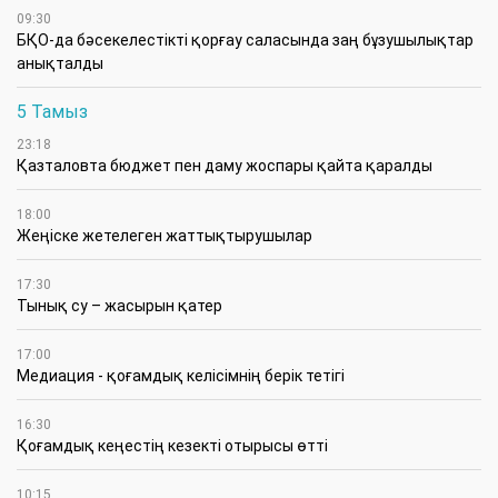
09:30
БҚО-да бәсекелестікті қорғау саласында заң бұзушылықтар
анықталды
5 Тамыз
23:18
Қазталовта бюджет пен даму жоспары қайта қаралды
18:00
Жеңіске жетелеген жаттықтырушылар
17:30
Тынық су – жасырын қатер
17:00
Медиация - қоғамдық келісімнің берік тетігі
16:30
Қоғамдық кеңестің кезекті отырысы өтті
10:15