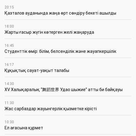
20:15
Қазталов ауданында жаңа өрт сөндіру бекеті ашылды
18:00
Жарты ғасыр жүгін көтерген желі жаңаруда
16:45
Студенттік өмір: білім, белсенділік және жауапкершілік
16:17
Құқықтық сауат-уақыт талабы
14:30
XV Халықаралық “舞蹈世界 Удао шыжие” атты би байқауы
11:30
Жас сарбаздар жауынгерлік қызметке кірісті
10:30
Ел ағасына құрмет