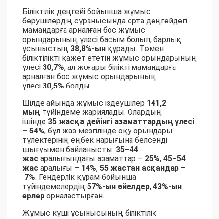
Біліктілік деңгейі бойынша жұмыс
берушілердің сұранысында орта деңгейдегі
мамандарға арналған бос жұмыс
орындарының үлесі басым болып, барлық
ұсыныстың
38,8%-ын
құрады. Төмен
біліктілікті қажет ететін жұмыс орындарының
үлесі
30,7%
, ал жоғары білікті мамандарға
арналған бос жұмыс орындарының
үлесі
30,5%
болды.
Шілде айында жұмыс іздеушілер
141,2
мың
түйіндеме жариялады. Олардың
ішінде
35 жасқа дейінгі азаматтардың үлесі
– 54%
, бұл жаз мезгілінде оқу орындары
түлектерінің еңбек нарығына белсенді
шығуымен байланысты.
35–44
жас
аралығындағы азаматтар –
25%
,
45–54
жас
аралығы –
14%
,
55 жастан асқандар
–
7%
. Гендерлік құрам бойынша
түйіндемелердің
57%-ын әйелдер
,
43%-ын
ерлер
орналастырған.
Жұмыс күші ұсынысының біліктілік