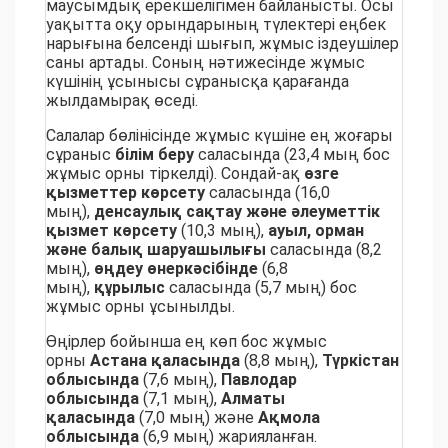
маусымдық ерекшелігімен байланысты. Осы
уақытта оқу орындарының түлектері еңбек
нарығына белсенді шығып, жұмыс іздеушілер
саны артады. Соның нәтижесінде жұмыс
күшінің ұсынысы сұранысқа қарағанда
жылдамырақ өседі.
Салалар бөлінісінде жұмыс күшіне ең жоғары
сұраныс
білім беру
саласында (23,4 мың бос
жұмыс орны тіркелді). Сондай-ақ
өзге
қызметтер көрсету
саласында (16,0
мың),
денсаулық сақтау және әлеуметтік
қызмет көрсету
(10,3 мың),
ауыл, орман
және балық шаруашылығы
саласында (8,2
мың),
өңдеу өнеркәсібінде
(6,8
мың),
құрылыс
саласында (5,7 мың) бос
жұмыс орны ұсынылды.
Өңірлер бойынша ең көп бос жұмыс
орны
Астана қаласында
(8,8 мың),
Түркістан
облысында
(7,6 мың),
Павлодар
облысында
(7,1 мың),
Алматы
қаласында
(7,0 мың) және
Ақмола
облысында
(6,9 мың) жарияланған.