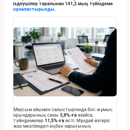
іздеушілер тарапынан 141,2 мың түйіндеме
орналастырылды.
Маусым айымен салыстырғанда бос жұмыс
орындарының саны
3,8%-ға
азайса,
түйіндемелер
11,5%-ға
өсті. Мұндай өзгеріс
жаз мезгіліндегі еңбек нарығының