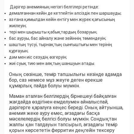
Дәрігер анемияның негізгі белгілері ретінде:
демалғаннан кейін де кетпейтін әлсіздік пен шаршауды;
аз ғана қимылдан кейін ентігу мен жүрек қағысының
жиілеуін;
тері мен шырышты қабықтардың бозаруын;
бас ауруы, бас айналу және зейіннің төмендеуін;
шаштың түсуі, тырнақтың сынғыштығы мен терінің
құрғауын;
дәм мен иіс сезудің өзгеруін;
жиі суық тию мен аяқтың шаншуын атады.
Оның сөзінше, темір тапшылығы кезінде адамда
бор, саз немесе мұз жеуге деген ерекше
құмарлық пайда болуы мүмкін.
Маман аталған белгілердің бірнешеуі байқалған
жағдайда өздігінен емделумен айналыспай,
дәрігерге қаралуға кеңес береді. Оның айтуынша,
анемия жеке ауру емес, ағзадағы басқа
мәселелердің белгісі болуы мүмкін. Сондықтан
жалпы қан талдауын тапсырып, ағзадағы темір
қорын көрсететін ферритин деңгейін тексеру