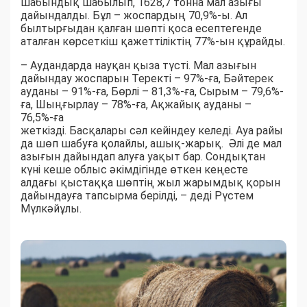
шабындық шабылып, 1628,7 тонна мал азығы
дайындалды. Бұл – жоспардың 70,9%-ы. Ал
былтырғыдан қалған шөпті қоса есептегенде
аталған көрсеткіш қажеттіліктің 77%-ын құрайды.
– Аудандарда науқан қыза түсті. Мал азығын
дайындау жоспарын Теректі – 97%-ға, Бәйтерек
ауданы – 91%-ға, Бөрлі – 81,3%-ға, Сырым – 79,6%-
ға, Шыңғырлау – 78%-ға, Ақжайық ауданы –
76,5%-ға
жеткізді. Басқалары сәл кейіндеу келеді. Ауа райы
да шөп шабуға қолайлы, ашық-жарық. Әлі де мал
азығын дайындап алуға уақыт бар. Сондықтан
күні кеше облыс әкімдігінде өткен кеңесте
алдағы қыстаққа шөптің жыл жарымдық қорын
дайындауға тапсырма берілді, – деді Рүстем
Мүлкәйұлы.