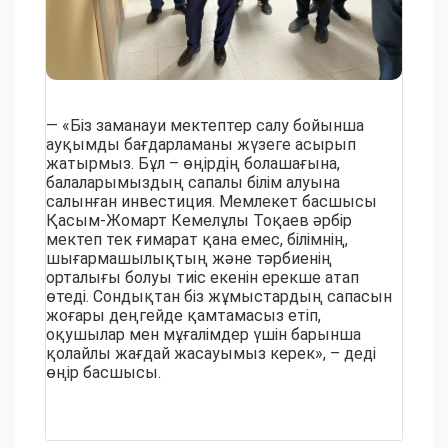
— «Біз заманауи мектептер салу бойынша
ауқымды бағдарламаны жүзеге асырып
жатырмыз. Бұл – өңірдің болашағына,
балаларымыздың сапалы білім алуына
салынған инвестиция. Мемлекет басшысы
Қасым-Жомарт Кемелұлы Тоқаев әрбір
мектеп тек ғимарат қана емес, білімнің,
шығармашылықтың және тәрбиенің
орталығы болуы тиіс екенін ерекше атап
өтеді. Сондықтан біз жұмыстардың сапасын
жоғары деңгейде қамтамасыз етіп,
оқушылар мен мұғалімдер үшін барынша
қолайлы жағдай жасауымыз керек», – деді
өңір басшысы.