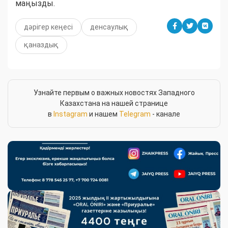
маңызды.
дәрігер кеңесі
денсаулық
қаназдық
Узнайте первым о важных новостях Западного
Казахстана на нашей странице
в
Instagram
и нашем
Telegram
- канале