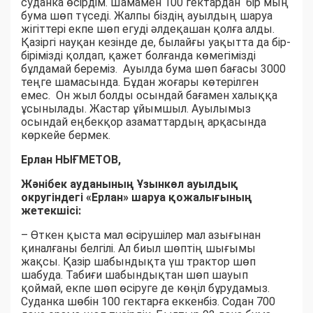
суданка өсірдім. Шамамен 100 гектардан бір мың
бума шөп түседі. Жалпы біздің ауылдың шаруа
жігіттері екпе шөп егуді әлдеқашан қолға алды.
Қазіргі науқан кезінде де, былайғы уақытта да бір-
бірімізді қолдап, қажет болғанда көмегімізді
бұлдамай береміз. Ауылда бума шөп бағасы 3000
теңге шамасында. Бұдан жоғары көтерілген
емес. Он жыл болды осындай бағамен халыққа
ұсынылады. Жастар ұйымшыл. Ауылымыз
осындай еңбекқор азаматтардың арқасында
көркейе бермек.
Ерлан НЫҒМЕТОВ,
Жәнібек ауданының Ұзынкөл ауылдық
округіндегі «Ерлан» шаруа қожалығының
жетекшісі:
– Өткен қыста мал өсірушілер мал азығынан
қиналғаны белгілі. Ал биыл шөптің шығымы
жақсы. Қазір шабындықта үш трактор шөп
шабуда. Табиғи шабындықтан шөп шауып
қоймай, екпе шөп өсіруге де көңіл бұрудамыз.
Суданка шөбін 100 гектарға еккенбіз. Содан 700