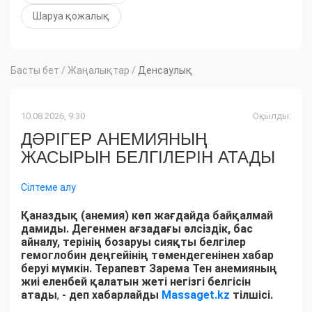
Шаруа қожалық
Басты бет
/
Жаңалықтар
/
Денсаулық
10.08.2026, 9:30
Оқылды:
ДӘРІГЕР АНЕМИЯНЫҢ
ЖАСЫРЫН БЕЛГІЛЕРІН АТАДЫ
Сілтеме алу
Қаназдық (анемия) көп жағдайда байқалмай
дамиды. Дегенмен ағзадағы әлсіздік, бас
айналу, терінің бозаруы сияқты белгілер
гемоглобин деңгейінің төмендегенінен хабар
беруі мүмкін. Терапевт Зарема Тен анемияның
жиі еленбей қалатын жеті негізгі белгісін
атады
,
- деп хабарлайды
Massaget.kz
тілшісі.