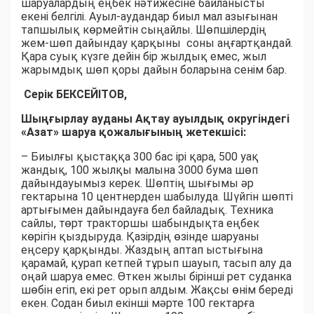
шаруалардың еңбек нәтижесіне байланысты
екені белгілі. Ауыл-аудандар биыл мал азығынан
тапшылық көрмейтін сыңайлы. Шөпшілердің
жем-шөп дайындау қарқыны соны аңғартқандай.
Қара суық күзге дейін бір жылдық емес, жыл
жарымдық шөп қоры дайын боларына сенім бар.
Серік БЕКСЕЙІТОВ,
Шыңғырлау ауданы Ақтау ауылдық округіндегі
«Азат» шаруа қожалығының жетекшісі:
– Биылғы қыстаққа 300 бас ірі қара, 500 уақ
жандық, 100 жылқы малына 3000 бума шөп
дайындауымыз керек. Шөптің шығымы әр
гектарына 10 центнерден шабылуда. Шүйгін шөпті
артығымен дайындауға бел байладық. Техника
сайлы, төрт тракторшы шабындықта еңбек
көрігін қыздыруда. Қазірдің өзінде шаруаны
еңсеру қарқынды. Жаздың аптап ыстығына
қарамай, қурап кетпей тұрып шауып, тасып алу да
оңай шаруа емес. Өткен жылы бірінші рет суданка
шөбін егіп, екі рет орып алдым. Жақсы өнім береді
екен. Содан биыл екінші мәрте 100 гектарға