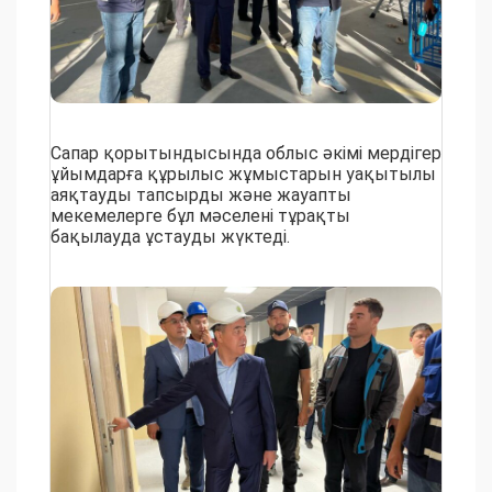
Сапар қорытындысында облыс әкімі мердігер
ұйымдарға құрылыс жұмыстарын уақытылы
аяқтауды тапсырды және жауапты
мекемелерге бұл мәселені тұрақты
бақылауда ұстауды жүктеді.