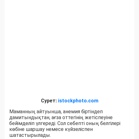
Сурет:
istockphoto.com
Маманның айтуынша, анемия біртіндеп
дамитындықтан, ағза оттегінің жетіспеуіне
бейімделіп үлгереді. Сол себепті оның белгілері
көбіне шаршау немесе күйзеліспен
шатастырылады.