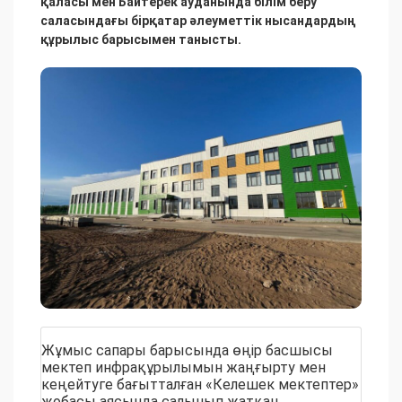
қаласы мен Байтерек ауданында білім беру
саласындағы бірқатар әлеуметтік нысандардың
құрылыс барысымен танысты.
Жұмыс сапары барысында өңір басшысы
мектеп инфрақұрылымын жаңғырту мен
кеңейтуге бағытталған «Келешек мектептер»
жобасы аясында салынып жатқан