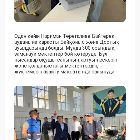
Одан кейін Нариман Төреғалиев Байтерек
ауданына қарасты Байқоныс және Достық
ауылдарында болды. Мұнда 300 орындық
заманауи мектептер бой көтеруде. Бұл
нысандар оқушы санының артуын ескеріп
және қолданыстағы мектептердің
жүктемесін азайту мақсатында салынуда.