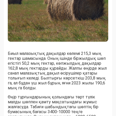
Биыл малазықтық дақылдар көлемі 215,3 мың
гектар шамасында. Оның ішінде біржылдық шөп
егістігі 50,2 мың гектар, көпжылдық дақылдар
162,8 мың гектарды құрайды. Жалпы өңірде жыл
санап малазықтық дақыл өсірушілер қатары
толығып келеді. Былтырғы көрсеткіш 203,8 мың
га, ал бұдан үш жыл бұрын, яғни 2023 жылы 190,6
мың га болды.
Өңір тұрғындарының қолындағы төрт түлік
малды шөппен қамту мақсатындағы жұмыс
жалғасуда. Табиғи шабындықтағы шөптің бір
бумасының бағасы 3400-10000 теңге