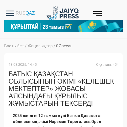
Басты бет
/
Жаңалықтар
/
07 news
13.08.2025, 14:45
Оқылды: 454
БАТЫС ҚАЗАҚСТАН
ОБЛЫСЫНЫҢ ӘКІМІ «КЕЛЕШЕК
МЕКТЕПТЕР» ЖОБАСЫ
АЯСЫНДАҒЫ ҚҰРЫЛЫС
ЖҰМЫСТАРЫН ТЕКСЕРДІ
2025 жылғы 12 тамыз күні Батыс Қазақстан
облысының әкімі Нариман Төреғалиев Орал