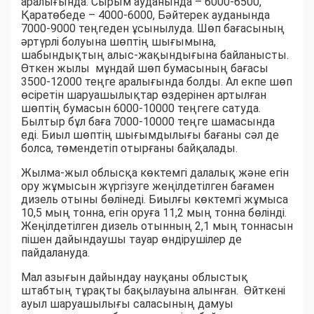
аралығында. Сырым ауданында – 6000-6500,
Қаратөбеде – 4000-6000, Бәйтерек ауданында
7000-9000 теңгеден ұсынылуда. Шөп бағасының
әртүрлі болуына шөптің шығымына,
шабындықтың алыс-жақындығына байланысты.
Өткен жылы мұндай шөп бумасының бағасы
3500-12000 теңге аралығында болды. Ал екпе шөп
өсіретін шаруашылықтар өздерінен артылған
шөптің бумасын 6000-10000 теңгеге сатуда.
Былтыр бұл баға 7000-10000 теңге шамасында
еді. Биыл шөптің шығымдылығы бағаны сәл де
болса, төмендетіп отырғаны байқалады.
Жылма-жыл облысқа көктемгі далалық және егін
ору жұмысын жүргізуге жеңілдетілген бағамен
дизель отыны бөлінеді. Биылғы көктемгі жұмыса
10,5 мың тонна, егін оруға 11,2 мың тонна бөлінді.
Жеңілдетілген дизель отынның 2,1 мың тоннасын
пішен дайындаушы тауар өндірушілер де
пайдалануда.
Мал азығын дайындау науқаны облыстық
штабтың тұрақты бақылауына алынған. Өйткені
ауыл шаруашылығы саласының дамуы