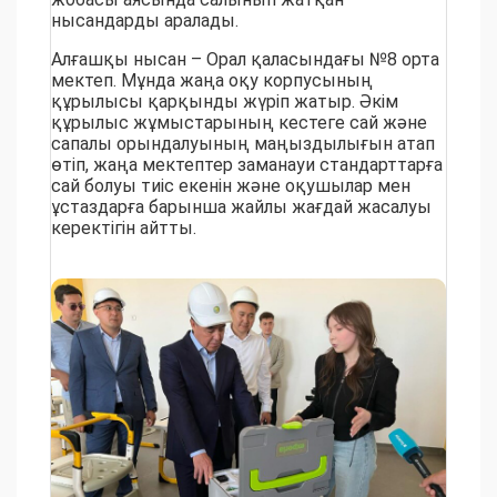
нысандарды аралады.
Алғашқы нысан – Орал қаласындағы №8 орта
мектеп. Мұнда жаңа оқу корпусының
құрылысы қарқынды жүріп жатыр. Әкім
құрылыс жұмыстарының кестеге сай және
сапалы орындалуының маңыздылығын атап
өтіп, жаңа мектептер заманауи стандарттарға
сай болуы тиіс екенін және оқушылар мен
ұстаздарға барынша жайлы жағдай жасалуы
керектігін айтты.