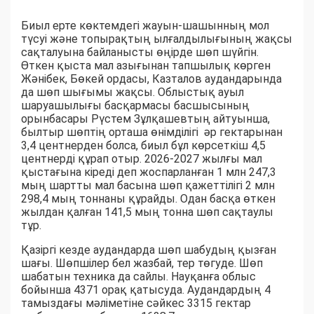
Биыл ерте көктемдегі жауын-шашынның мол
түсуі және топырақтың ылғалдылығының жақсы
сақталуына байланысты өңірде шөп шүйгін.
Өткен қыста мал азығынан тапшылық көрген
Жәнібек, Бөкей ордасы, Казталов аудандарында
да шөп шығымы жақсы. Облыстық ауыл
шаруашылығы басқармасы басшысының
орынбасары Рүстем Зұлқашевтың айтуынша,
былтыр шөптің орташа өнімділігі әр гектарынан
3,4 центнерден болса, биыл бұл көрсеткіш 4,5
центнерді құрап отыр. 2026-2027 жылғы мал
қыстағына кіреді деп жоспарланған 1 млн 247,3
мың шартты мал басына шөп қажеттілігі 2 млн
298,4 мың тоннаны құрайды. Одан басқа өткен
жылдан қалған 141,5 мың тонна шөп сақтаулы
тұр.
Қазіргі кезде аудандарда шөп шабудың қызған
шағы. Шөпшілер бел жазбай, тер төгуде. Шөп
шабатын техника да сайлы. Науқанға облыс
бойынша 4371 орақ қатысуда. Аудандардың 4
тамыздағы мәліметіне сәйкес 3315 гектар