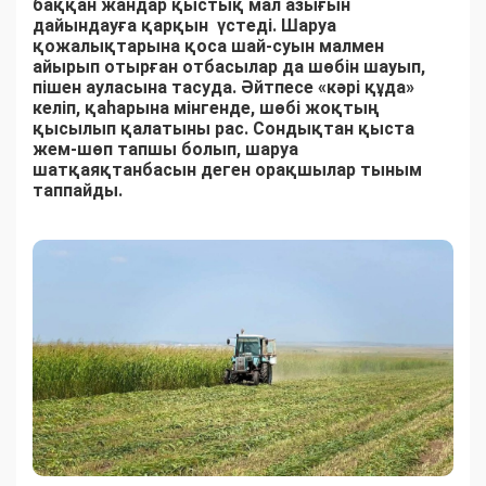
баққан жандар қыстық мал азығын
дайындауға қарқын үстеді. Шаруа
қожалықтарына қоса шай-суын малмен
айырып отырған отбасылар да шөбін шауып,
пішен ауласына тасуда. Әйтпесе «кәрі құда»
келіп, қаһарына мінгенде, шөбі жоқтың
қысылып қалатыны рас. Сондықтан қыста
жем-шөп тапшы болып, шаруа
шатқаяқтанбасын деген орақшылар тыным
таппайды.