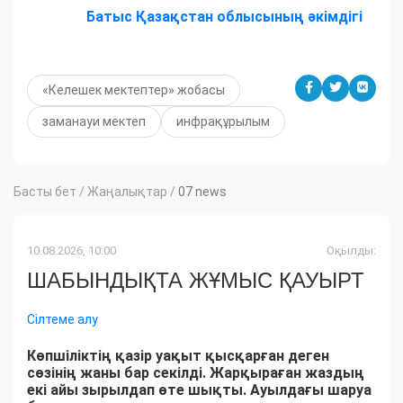
Батыс Қазақстан облысының әкімдігі
«Келешек мектептер» жобасы
заманауи мектеп
инфрақұрылым
Басты бет
/
Жаңалықтар
/
07 news
10.08.2026, 10:00
Оқылды:
ШАБЫНДЫҚТА ЖҰМЫС ҚАУЫРТ
Сілтеме алу
Көпшіліктің қазір уақыт қысқарған деген
сөзінің жаны бар секілді. Жарқыраған жаздың
екі айы зырылдап өте шықты. Ауылдағы шаруа