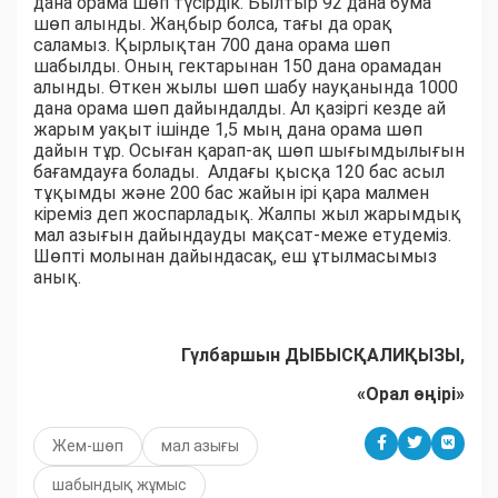
дана орама шөп түсірдік. Былтыр 92 дана бума
шөп алынды. Жаңбыр болса, тағы да орақ
саламыз. Қырлықтан 700 дана орама шөп
шабылды. Оның гектарынан 150 дана орамадан
алынды. Өткен жылы шөп шабу науқанында 1000
дана орама шөп дайындалды. Ал қазіргі кезде ай
жарым уақыт ішінде 1,5 мың дана орама шөп
дайын тұр. Осыған қарап-ақ шөп шығымдылығын
бағамдауға болады. Алдағы қысқа 120 бас асыл
тұқымды және 200 бас жайын ірі қара малмен
кіреміз деп жоспарладық. Жалпы жыл жарымдық
мал азығын дайындауды мақсат-меже етудеміз.
Шөпті молынан дайындасақ, еш ұтылмасымыз
анық.
Гүлбаршын ДЫБЫСҚАЛИҚЫЗЫ,
«Орал өңірі»
Жем-шөп
мал азығы
шабындық жұмыс