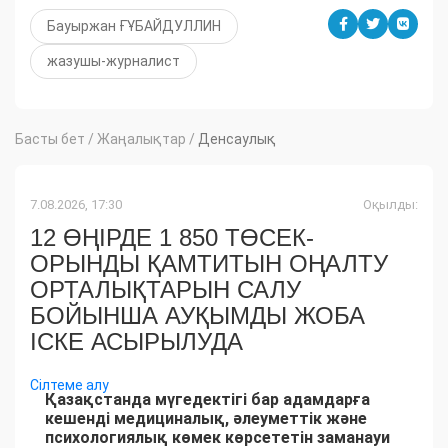
Бауыржан ҒҰБАЙДУЛЛИН
жазушы-журналист
Басты бет
/
Жаңалықтар
/
Денсаулық
7.08.2026, 17:30
Оқылды:
12 ӨҢІРДЕ 1 850 ТӨСЕК-
ОРЫНДЫ ҚАМТИТЫН ОҢАЛТУ
ОРТАЛЫҚТАРЫН САЛУ
БОЙЫНША АУҚЫМДЫ ЖОБА
ІСКЕ АСЫРЫЛУДА
Сілтеме алу
Қазақстанда мүгедектігі бар адамдарға
кешенді медициналық, әлеуметтік және
психологиялық көмек көрсететін заманауи