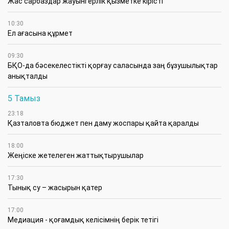
Жас сарбаздар жауынгерлік қызметке кірісті
10:30
Ел ағасына құрмет
09:30
БҚО-да бәсекелестікті қорғау саласында заң бұзушылықтар
анықталды
5 Тамыз
23:18
Қазталовта бюджет пен даму жоспары қайта қаралды
18:00
Жеңіске жетелеген жаттықтырушылар
17:30
Тынық су – жасырын қатер
17:00
Медиация - қоғамдық келісімнің берік тетігі