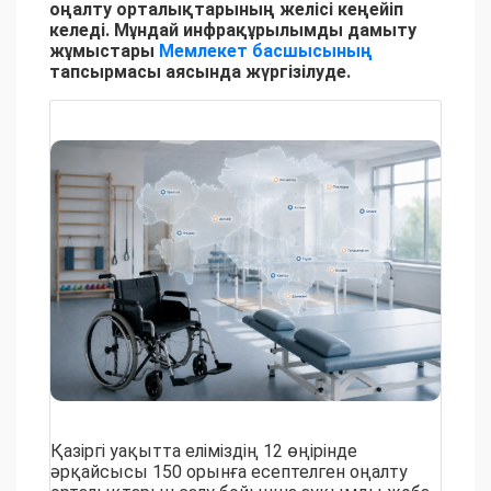
оңалту орталықтарының желісі кеңейіп
келеді. Мұндай инфрақұрылымды дамыту
жұмыстары
Мемлекет басшысының
тапсырмасы аясында жүргізілуде.
Қазіргі уақытта еліміздің 12 өңірінде
әрқайсысы 150 орынға есептелген оңалту