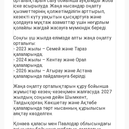
орталықтарын салу бойынша ауқымды жоба
іске асырылуда. Жаңа нысандар оңалту
қызметтерінің қолжетімділігін арттырып,
кезекті күту уақытын қысқартуға және
қолдауға мұқтаж азаматтар үшін неғұрлым
қолайлы жағдай жасауға мүмкіндік береді.
Соңғы үш жылда елімізде алты жаңа оңалту
орталығы:
- 2023 жылы – Семей және Тараз
қалаларында;
- 2024 жылы – Кентау және Орал
қалаларында;
- 2026 жылы – Атырау және Астана
қалаларында пайдалануға берілді.
Жаңа оңалту орталықтарын құру бойынша
жұмыстар кезең-кезеңімен жалғасуда. 2027
жылдың соңына дейін Шымкент,
Талдықорған, Көкшетау және Ақтөбе
қалаларында төрт нысанның құрылысын
аяқтау көзделген.
Қонаев қаласы мен Павлодар облысындағы