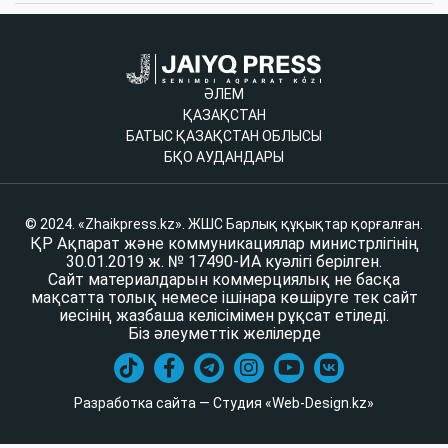
ӘЛЕМ
ҚАЗАҚСТАН
БАТЫС ҚАЗАҚСТАН ОБЛЫСЫ
БҚО АУДАНДАРЫ
© 2024. «Zhaikpress.kz». ЖШС Барлық құқықтар қорғалған.
ҚР Ақпарат және коммуникациялар министрлігінің
30.01.2019 ж. № 17490-ИА куәлігі берілген.
Сайт материалдарын коммерциялық не басқа
мақсатта толық немесе ішінара көшіруге тек сайт
иесінің жазбаша келісімімен рұқсат етіледі.
Біз әлеуметтік желілерде
Разработка сайта — Студия «Web-Design.kz»