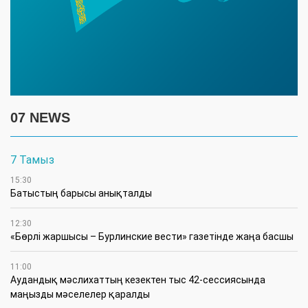
07 NEWS
7 Тамыз
15:30
Батыстың барысы анықталды
12:30
«Бөрлі жаршысы – Бурлинские вести» газетінде жаңа басшы
11:00
Аудандық мәслихаттың кезектен тыс 42-сессиясында
маңызды мәселелер қаралды