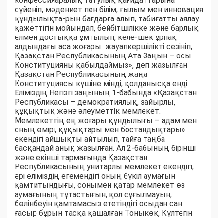
конфессияаралық татулық қағидаттарына
сүйеніп, мәдениет пен білім, ғылым мен инновация
құндылықта-рын бағдарға алып, табиғатты аялау
қажеттігін мойындап, бейбітшілікке және барлық
елмен достыққа ұмтылып, келе-шек ұрпақ
алдындағы аса жоғары жауапкершілікті сезініп,
Қазақстан Республикасының Ата Заңын – осы
Конституцияны қабылдаймыз», деп жазылған
Қазақстан Республикасының жаңа
Конституциясы күшіне мінді, қолданысқа енді.
Еліміздің Негізгі заңының 1-бабында «Қазақстан
Республикасы – демократиялық, зайырлы,
құқықтық және әлеуметтік мемлекет.
Мемлекеттің ең жоғары құндылығы – адам мен
оның өмірі, құқықтары мен бостандықтары»
екендігі айшықты айтылып, тайға таңба
басқандай анық жазылған. Ал 2-бабының бірінші
және екінші тармағында Қазақстан
Республикасының унитарлы мемлекет екендігі,
әрі еліміздің егемендігі оның бүкіл аумағын
қамтитындығы, сонымен қатар мемлекет өз
аумағының тұтастығын, қол сұғылмауын,
бөлінбеуін қамтамасыз ететіндігі осыдан сан
ғасыр бұрын тасқа қашалған Тоныкөк, Күлтегін