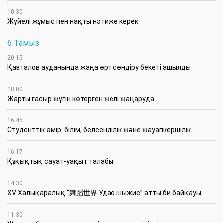
10:30
Жүйелі жұмыс пен нақты нәтиже керек
6 Тамыз
20:15
Қазталов ауданында жаңа өрт сөндіру бекеті ашылды
18:00
Жарты ғасыр жүгін көтерген желі жаңаруда
16:45
Студенттік өмір: білім, белсенділік және жауапкершілік
16:17
Құқықтық сауат-уақыт талабы
14:30
XV Халықаралық “舞蹈世界 Удао шыжие” атты би байқауы
11:30