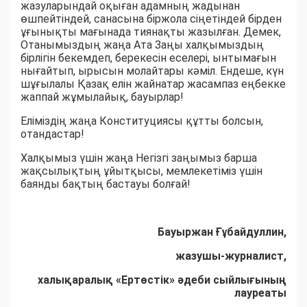
жазуларындай оқыған адамның жадынан
өшпейтіндей, санасына біржола сіңетіндей бірден
ұғынықты мағынада тиянақты жазылған. Демек,
Отанымыздың жаңа Ата Заңы халқымыздың
бірлігін бекемдеп, берекесін еселері, ынтымағын
нығайтып, ырысын молайтары кәміл. Ендеше, күн
шұғылалы Қазақ елін жайнатар жасампаз еңбекке
жаппай жұмылайық, бауырлар!
Еліміздің жаңа Конституциясы құтты болсын,
отандастар!
Халқымыз үшін жаңа Негізгі заңымыз барша
жақсылықтың ұйытқысы, мемлекетіміз үшін
баянды бақтың бастауы болғай!
Бауыржан Ғұбайдуллин,
жазушы-журналист,
халықаралық «Ертөстік» әдеби сыйлығының
лауреаты