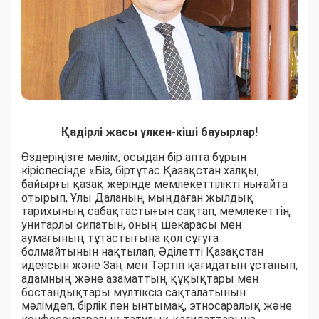
Қадірлі жасы үлкен-кіші бауырлар!
Өздеріңізге мәлім, осыдан бір апта бұрын
кіріспесінде «Біз, біртұтас Қазақстан халқы,
байырғы қазақ жерінде мемлекеттілікті нығайта
отырып, Ұлы Даланың мыңдаған жылдық
тарихының сабақтастығын сақтап, мемлекеттің
унитарлы сипатын, оның шекарасы мен
аумағының тұтастығына қол сұғуға
болмайтынын нақтылап, Әділетті Қазақстан
идеясын және Заң мен Тәртіп қағидатын ұстанып,
адамның және азаматтың құқықтары мен
бостандықтары мүлтіксіз сақталатынын
мәлімдеп, бірлік пен ынтымақ, этносаралық және