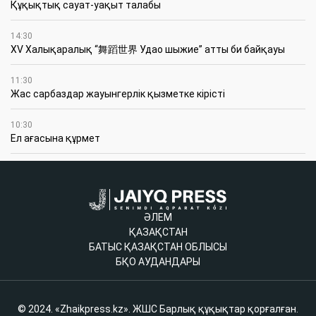
Құқықтық сауат-уақыт талабы
14:30
XV Халықаралық “舞蹈世界 Удао шыжие” атты би байқауы
11:30
Жас сарбаздар жауынгерлік қызметке кірісті
10:30
Ел ағасына құрмет
ӘЛЕМ
ҚАЗАҚСТАН
БАТЫС ҚАЗАҚСТАН ОБЛЫСЫ
БҚО АУДАНДАРЫ
© 2024. «Zhaikpress.kz». ЖШС Барлық құқықтар қорғалған.