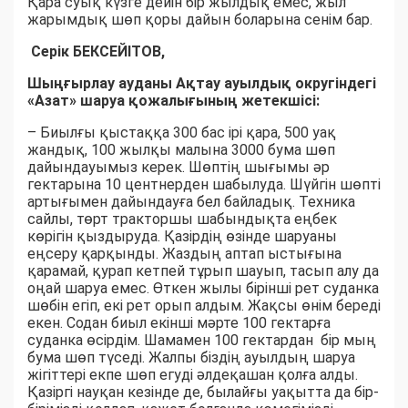
Қара суық күзге дейін бір жылдық емес, жыл
жарымдық шөп қоры дайын боларына сенім бар.
Серік БЕКСЕЙІТОВ,
Шыңғырлау ауданы Ақтау ауылдық округіндегі
«Азат» шаруа қожалығының жетекшісі:
– Биылғы қыстаққа 300 бас ірі қара, 500 уақ
жандық, 100 жылқы малына 3000 бума шөп
дайындауымыз керек. Шөптің шығымы әр
гектарына 10 центнерден шабылуда. Шүйгін шөпті
артығымен дайындауға бел байладық. Техника
сайлы, төрт тракторшы шабындықта еңбек
көрігін қыздыруда. Қазірдің өзінде шаруаны
еңсеру қарқынды. Жаздың аптап ыстығына
қарамай, қурап кетпей тұрып шауып, тасып алу да
оңай шаруа емес. Өткен жылы бірінші рет суданка
шөбін егіп, екі рет орып алдым. Жақсы өнім береді
екен. Содан биыл екінші мәрте 100 гектарға
суданка өсірдім. Шамамен 100 гектардан бір мың
бума шөп түседі. Жалпы біздің ауылдың шаруа
жігіттері екпе шөп егуді әлдеқашан қолға алды.
Қазіргі науқан кезінде де, былайғы уақытта да бір-