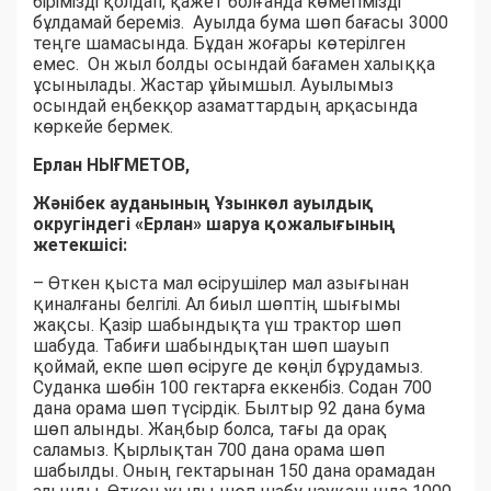
бірімізді қолдап, қажет болғанда көмегімізді
бұлдамай береміз. Ауылда бума шөп бағасы 3000
теңге шамасында. Бұдан жоғары көтерілген
емес. Он жыл болды осындай бағамен халыққа
ұсынылады. Жастар ұйымшыл. Ауылымыз
осындай еңбекқор азаматтардың арқасында
көркейе бермек.
Ерлан НЫҒМЕТОВ,
Жәнібек ауданының Ұзынкөл ауылдық
округіндегі «Ерлан» шаруа қожалығының
жетекшісі:
– Өткен қыста мал өсірушілер мал азығынан
қиналғаны белгілі. Ал биыл шөптің шығымы
жақсы. Қазір шабындықта үш трактор шөп
шабуда. Табиғи шабындықтан шөп шауып
қоймай, екпе шөп өсіруге де көңіл бұрудамыз.
Суданка шөбін 100 гектарға еккенбіз. Содан 700
дана орама шөп түсірдік. Былтыр 92 дана бума
шөп алынды. Жаңбыр болса, тағы да орақ
саламыз. Қырлықтан 700 дана орама шөп
шабылды. Оның гектарынан 150 дана орамадан