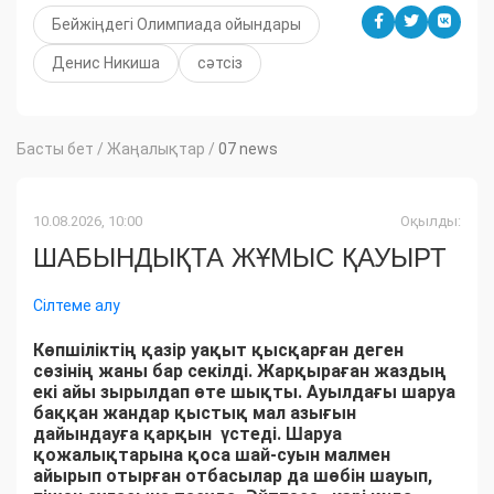
Бейжіңдегі Олимпиада ойындары
Денис Никиша
сәтсіз
Басты бет
/
Жаңалықтар
/
07 news
10.08.2026, 10:00
Оқылды:
ШАБЫНДЫҚТА ЖҰМЫС ҚАУЫРТ
Сілтеме алу
Көпшіліктің қазір уақыт қысқарған деген
сөзінің жаны бар секілді. Жарқыраған жаздың
екі айы зырылдап өте шықты. Ауылдағы шаруа
баққан жандар қыстық мал азығын
дайындауға қарқын үстеді. Шаруа
қожалықтарына қоса шай-суын малмен
айырып отырған отбасылар да шөбін шауып,