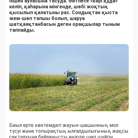
пішен ауласына тасуда. Әйтпесе «кәрі құда»
келіп, қаһарына мінгенде, шөбі жоқтың
қысылып қалатыны рас. Сондықтан қыста
жем-шөп тапшы болып, шаруа
шатқаяқтанбасын деген орақшылар тыным
таппайды.
Биыл ерте көктемдегі жауын-шашынның мол
түсуі және топырақтың ылғалдылығының жақсы
сақталуына байланысты өңірде шөп шүйгін.