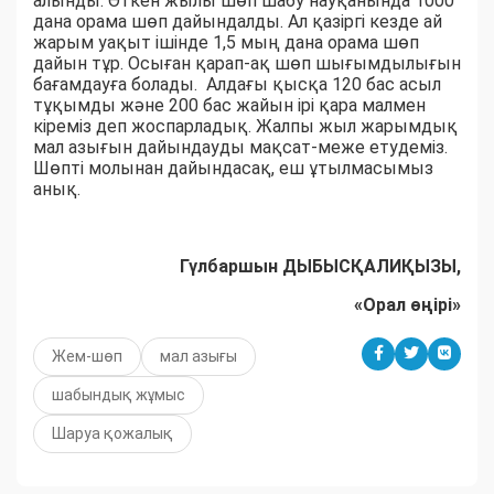
алынды. Өткен жылы шөп шабу науқанында 1000
дана орама шөп дайындалды. Ал қазіргі кезде ай
жарым уақыт ішінде 1,5 мың дана орама шөп
дайын тұр. Осыған қарап-ақ шөп шығымдылығын
бағамдауға болады. Алдағы қысқа 120 бас асыл
тұқымды және 200 бас жайын ірі қара малмен
кіреміз деп жоспарладық. Жалпы жыл жарымдық
мал азығын дайындауды мақсат-меже етудеміз.
Шөпті молынан дайындасақ, еш ұтылмасымыз
анық.
Гүлбаршын ДЫБЫСҚАЛИҚЫЗЫ,
«Орал өңірі»
Жем-шөп
мал азығы
шабындық жұмыс
Шаруа қожалық