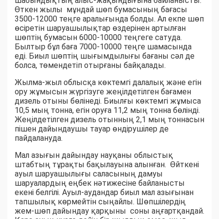
шабындықтың алыс-жақындығына байланысты.
Өткен жылы мұндай шөп бумасының бағасы
3500-12000 теңге аралығында болды. Ал екпе шөп
өсіретін шаруашылықтар өздерінен артылған
шөптің бумасын 6000-10000 теңгеге сатуда.
Былтыр бұл баға 7000-10000 теңге шамасында
еді. Биыл шөптің шығымдылығы бағаны сәл де
болса, төмендетіп отырғаны байқалады.
Жылма-жыл облысқа көктемгі далалық және егін
ору жұмысын жүргізуге жеңілдетілген бағамен
дизель отыны бөлінеді. Биылғы көктемгі жұмыса
10,5 мың тонна, егін оруға 11,2 мың тонна бөлінді.
Жеңілдетілген дизель отынның 2,1 мың тоннасын
пішен дайындаушы тауар өндірушілер де
пайдалануда.
Мал азығын дайындау науқаны облыстық
штабтың тұрақты бақылауына алынған. Өйткені
ауыл шаруашылығы саласының дамуы
шаруалардың еңбек нәтижесіне байланысты
екені белгілі. Ауыл-аудандар биыл мал азығынан
тапшылық көрмейтін сыңайлы. Шөпшілердің
жем-шөп дайындау қарқыны соны аңғартқандай.