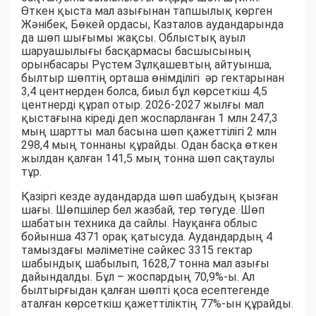
Өткен қыста мал азығынан тапшылық көрген
Жәнібек, Бөкей ордасы, Казталов аудандарында
да шөп шығымы жақсы. Облыстық ауыл
шаруашылығы басқармасы басшысының
орынбасары Рүстем Зұлқашевтың айтуынша,
былтыр шөптің орташа өнімділігі әр гектарынан
3,4 центнерден болса, биыл бұл көрсеткіш 4,5
центнерді құрап отыр. 2026-2027 жылғы мал
қыстағына кіреді деп жоспарланған 1 млн 247,3
мың шартты мал басына шөп қажеттілігі 2 млн
298,4 мың тоннаны құрайды. Одан басқа өткен
жылдан қалған 141,5 мың тонна шөп сақтаулы
тұр.
Қазіргі кезде аудандарда шөп шабудың қызған
шағы. Шөпшілер бел жазбай, тер төгуде. Шөп
шабатын техника да сайлы. Науқанға облыс
бойынша 4371 орақ қатысуда. Аудандардың 4
тамыздағы мәліметіне сәйкес 3315 гектар
шабындық шабылып, 1628,7 тонна мал азығы
дайындалды. Бұл – жоспардың 70,9%-ы. Ал
былтырғыдан қалған шөпті қоса есептегенде
аталған көрсеткіш қажеттіліктің 77%-ын құрайды.