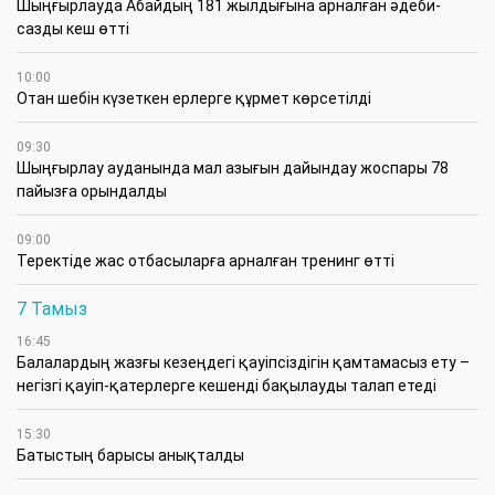
Шыңғырлауда Абайдың 181 жылдығына арналған әдеби-
сазды кеш өтті
10:00
Отан шебін күзеткен ерлерге құрмет көрсетілді
09:30
​Шыңғырлау ауданында мал азығын дайындау жоспары 78
пайызға орындалды
09:00
​Теректіде жас отбасыларға арналған тренинг өтті
7 Тамыз
16:45
Балалардың жазғы кезеңдегі қауіпсіздігін қамтамасыз ету –
негізгі қауіп-қатерлерге кешенді бақылауды талап етеді
15:30
Батыстың барысы анықталды