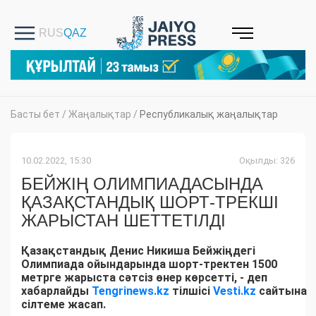
Басты бет
/
Жаңалықтар
/
Республикалық жаңалықтар
10.02.2022, 15:30
Оқылды: 326
БЕЙЖІҢ ОЛИМПИАДАСЫНДА
ҚАЗАҚСТАНДЫҚ ШОРТ-ТРЕКШІ
ЖАРЫСТАН ШЕТТЕТІЛДІ
Қазақстандық Денис Никиша Бейжіңдегі
Олимпиада ойындарында шорт-тректен 1500
метрге жарыста сәтсіз өнер көрсетті, - деп
хабарлайды
Tengrinews.kz
тілшісі
Vesti.kz
сайтына
сілтеме жасап.