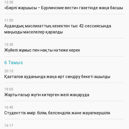
12:30
«Бөрлі жаршысы – Бурлинские вести» газетінде жаңа басшы
11:00
Аудандық мәслихаттың кезектен тыс 42-сессиясында
маңызды мәселелер қаралды
10:30
Жүйелі жұмыс пен нақты нәтиже керек
6 Тамыз
20:15
Қазталов ауданында жаңа өрт сөндіру бекеті ашылды
18:00
Жарты ғасыр жүгін көтерген желі жаңаруда
16:45
Студенттік өмір: білім, белсенділік және жауапкершілік
16:17