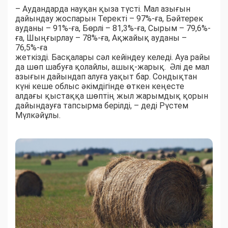
– Аудандарда науқан қыза түсті. Мал азығын
дайындау жоспарын Теректі – 97%-ға, Бәйтерек
ауданы – 91%-ға, Бөрлі – 81,3%-ға, Сырым – 79,6%-
ға, Шыңғырлау – 78%-ға, Ақжайық ауданы –
76,5%-ға
жеткізді. Басқалары сәл кейіндеу келеді. Ауа райы
да шөп шабуға қолайлы, ашық-жарық. Әлі де мал
азығын дайындап алуға уақыт бар. Сондықтан
күні кеше облыс әкімдігінде өткен кеңесте
алдағы қыстаққа шөптің жыл жарымдық қорын
дайындауға тапсырма берілді, – деді Рүстем
Мүлкәйұлы.