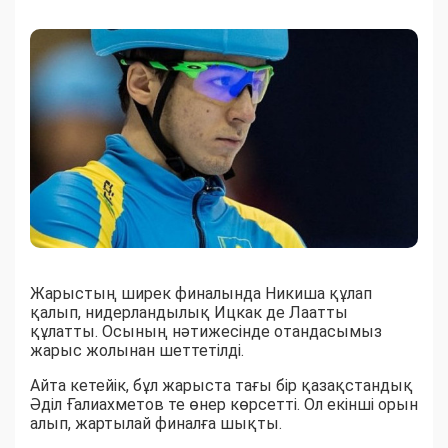
Жарыстың ширек финалында Никиша құлап
қалып, нидерландылық Ицкак де Лаатты
құлатты. Осының нәтижесінде отандасымыз
жарыс жолынан шеттетілді.
Айта кетейік, бұл жарыста тағы бір қазақстандық
Әділ Ғалиахметов те өнер көрсетті. Ол екінші орын
алып, жартылай финалға шықты.