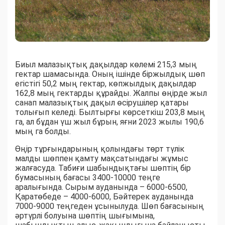
Биыл малазықтық дақылдар көлемі 215,3 мың
гектар шамасында. Оның ішінде біржылдық шөп
егістігі 50,2 мың гектар, көпжылдық дақылдар
162,8 мың гектарды құрайды. Жалпы өңірде жыл
санап малазықтық дақыл өсірушілер қатары
толығып келеді. Былтырғы көрсеткіш 203,8 мың
га, ал бұдан үш жыл бұрын, яғни 2023 жылы 190,6
мың га болды.
Өңір тұрғындарының қолындағы төрт түлік
малды шөппен қамту мақсатындағы жұмыс
жалғасуда. Табиғи шабындықтағы шөптің бір
бумасының бағасы 3400-10000 теңге
аралығында. Сырым ауданында – 6000-6500,
Қаратөбеде – 4000-6000, Бәйтерек ауданында
7000-9000 теңгеден ұсынылуда. Шөп бағасының
әртүрлі болуына шөптің шығымына,