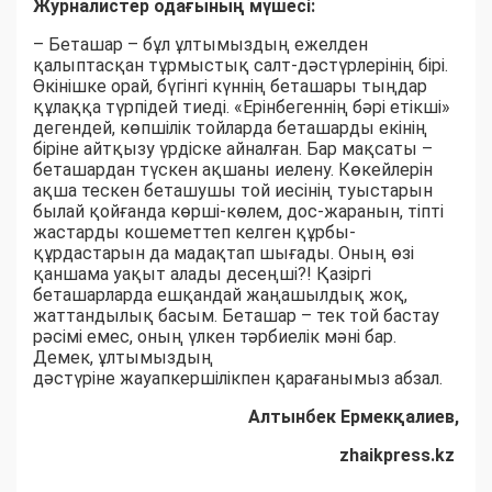
Журналистер одағының мүшесі:
– Беташар – бұл ұлтымыздың ежелден
қалыптасқан тұрмыстық салт-дәстүрлерінің бірі.
Өкінішке орай, бүгінгі күннің беташары тыңдар
құлаққа түрпідей тиеді. «Ерінбегеннің бәрі етікші»
дегендей, көпшілік тойларда беташарды екінің
біріне айтқызу үрдіске айналған. Бар мақсаты –
беташардан түскен ақшаны иелену. Көкейлерін
ақша тескен беташушы той иесінің туыстарын
былай қойғанда көрші-көлем, дос-жаранын, тіпті
жастарды кошеметтеп келген құрбы-
құрдастарын да мадақтап шығады. Оның өзі
қаншама уақыт алады десеңші?! Қазіргі
беташарларда ешқандай жаңашылдық жоқ,
жаттандылық басым. Беташар – тек той бастау
рәсімі емес, оның үлкен тәрбиелік мәні бар.
Демек, ұлтымыздың
дәстүріне жауапкершілікпен қарағанымыз абзал.
Алтынбек Ермекқалиев,
zhaikpress.kz