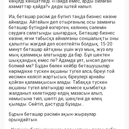
көңілді көншітпеді. «Пайда емес, арды ойлаған
азаматтар қайда?» дедік іштей налып.
Иә, беташар рәсімі де бүгінгі таңда бизнес көзіне
айналды. Айтайын деп отырғаным, осы заманғы
беташар бүтіндей өзгерген, келіннің сәлемін
саудаға салатынды шығардық. Беташар бизнес
көзіне, яғни табысқа айналғаны соншалықты оны
қалыпты жағдай деп есептейтін болдық. 15-20
минут беташар айтқаны үшін жүз мың, жүз елу
мың қаламақы алатындар да бар. Бұл шектен
шыққандық емес пе? Адамда ұят, ынсап деген
болмай ма? Бұдан бөлек кейбір беташушылар
көрімдікке түскен ақшаны түгел алса, біреуі той
иесімен келісіп жартысын, біреулері арнайы
қойған қаламақысын алады. Табаққа түскен
ақшаны түгел алатындар немесе қымбатқа
жалданып келетіндер елдің мазасын алып,
намысына тиіп, шөпті де, шөңгені де өлең
қылады. Сөйтіп, дәстүрді бұзады...
Бұрын беташар рәсімін ақын-жыраулар
орындайтын.