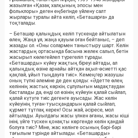
жазылған «Қазақ халқының эпосы мен
фольклоры» деген еңбегінде үйлену салт
жырлары туралы айта келіп, «Беташарға» да
тоқталады.
– Беташар қалыңдық келіп түскенде айтылатын
өлең. Жаңа ұя, жаңа қауым оған бейтаныс, – деп
жазады ол. «Оны солармен таныстыру шарт. Келін
жастардың ортасында басына желек салып, бетін
жасырып көлегейлеп түрегеліп тұрады.
«Беташарды» күйеу жақтың біреуі айтады, ал
қалыңдық өзіне арнайы айтқан ақыл-өсиетті қас
қақпай, ұйып тыңдауға тиіс». Кемеңгер жазушы
оның түпкі әлеміне де ден қояды: «Әдетте өлең
келіннің жастық көркін, сұлулығын мадақтаудан
басталады да, енді ол өзінің күйеуін қалай сыйлап,
қалай күтуге тиіс дегенге ауысады. Жас келін
күйеуінің туған-туысқандарын қалай сыйлап,
құрмет тұтпақ керек! Осы жай, әсіресе, мол
айтылады. Ауылдағы жасы үлкен ағаны, жасы кіші
ініні, үйге түскен қонақты көргенде келін қандай
болуға тиіс? Міне, жас келінге осының бәрі-бәрі
тағылым түрінде айтылады. «Беташарды»