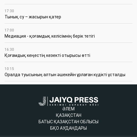
17:30
Тынық су – жасырын қатер
17:00
Медиация - қоғамдық келісімнің берік тетігі
16:30
Қоғамдық кеңестің кезекті отырысы өтті
10:15
Оралда туысының алтын әшекейін ұрлаған күдікті ұсталды
ӘЛЕМ
ҚАЗАҚСТАН
БАТЫС ҚАЗАҚСТАН ОБЛЫСЫ
БҚО АУДАНДАРЫ