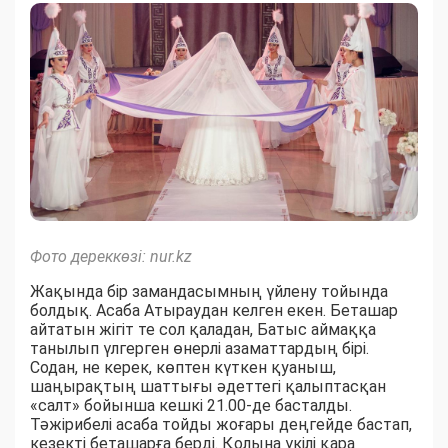
Фото дереккөзі: nur.kz
Жақында бір замандасымның үйлену тойында
болдық. Асаба Атыраудан келген екен. Беташар
айтатын жігіт те сол қаладан, Батыс аймаққа
танылып үлгерген өнерлі азаматтардың бірі.
Содан, не керек, көптен күткен қуаныш,
шаңырақтың шаттығы әдеттегі қалыптасқан
«салт» бойынша кешкі 21.00-де басталды.
Тәжірибелі асаба тойды жоғары деңгейде бастап,
кезекті беташарға берді. Қолына үкілі қара