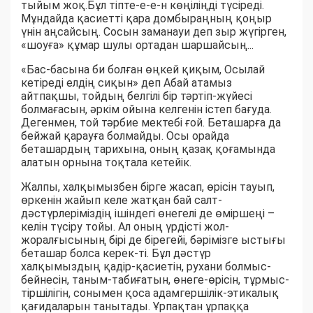
тыйым жоқ.Бұл тіпте-е-е-н көңіліңді түсіреді.
Мұндайда қасиетті қара домбыраңның қоңыр
үнін аңсайсың. Сосын заманауи деп зыр жүгірген,
«шоуға» құмар шулы ортадан шаршайсың...
«Бас-басына би болған өңкей қиқым, Осылай
кетіреді елдің сиқын» деп Абай атамыз
айтпақшы, тойдың белгілі бір тәртіп-жүйесі
болмағасын, әркім ойына келгенін істеп бағуда.
Дегенмен, той тәрбие мектебі ғой. Беташарға да
бейжай қарауға болмайды. Осы орайда
беташардың тарихына, оның қазақ қоғамында
алатын орнына тоқтала кетейік.
Жалпы, халқымызбен бірге жасап, өрісін тауып,
өркенін жайып келе жатқан бай салт-
дәстүрлеріміздің ішіндегі өнегелі де өміршеңі –
келін түсіру тойы. Ал оның үрдісті жол-
жоралғысының бірі де бірегейі, бәрімізге ыстығы
беташар болса керек-ті. Бұл дәстүр
халқымыздың қадір-қасиетін, рухани болмыс-
бейнесін, таным-табиғатын, өнеге-өрісін, тұрмыс-
тіршілігін, сонымен қоса адамгершілік-этикалық
қағидаларын танытады. Ұрпақтан ұрпаққа