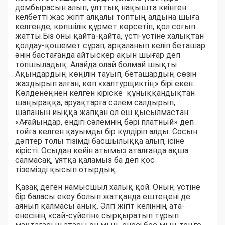
домбырасын алып, ұлттық нақышта киінген
келбетті жас жігіт алқалы топтың алдына шыға
келгенде, көпшілік құрмет көрсетіп, қол соғып
жатты.Біз оны қайта-қайта, үсті-үстіне халықтан
қолдау-қошемет сұрап, арқаланып келіп беташар
әнін бастағанда айтыскер ақын шығар деп
топшыладық. Алайда олай болмай шықты.
Ақындардың көңілін тауып, беташардың сөзін
жаздырып алған, көп «халтурщиктің» бірі екен.
Көлденеңнен келген кіріске құныққандықтан
шаңыраққа, аруақтарға сәлем салдырып,
шапанын иыққа жапқан ол еш қысылмастан:
«Ағайындар, ендігі сәлемнің бәрі платный» деп
тойға келген қауымды бір күлдіріп алды. Сосын
дәптер толы тізімді басшылыққа алып, ісіне
кірісті. Осыдан кейін атымыз аталғанда ақша
салмасақ, ұятқа қаламыз ба деп қос
тіземізді қысып отырдық.
Қазақ деген намысшыл халық қой. Оның үстіне
бір баласы екеу болып жатқанда ештеңені де
аянып қалмасы анық. Әлгі жігіт келіннің ата-
енесінің «сай-сүйегін» сырқыратып тұрып