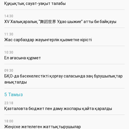
Құқықтық сауат-уақыт талабы
14:30
XV Халықаралық “舞蹈世界 Удао шыжие” атты би байқауы
11:30
Жас сарбаздар жауынгерлік қызметке кірісті
10:30
Ел ағасына құрмет
09:30
БҚО-да бәсекелестікті қорғау саласында заң бұзушылықтар
анықталды
5 Тамыз
23:18
Қазталовта бюджет пен даму жоспары қайта қаралды
18:00
Жеңіске жетелеген жаттықтырушылар