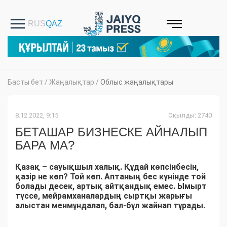
Басты бет
/
Жаңалықтар
/
Облыс жаңалықтары
8.12.2022, 9:15
Оқылды: 2740
БЕТАШАР БИЗНЕСКЕ АЙНАЛЫП
БАРА МА?
Қазақ – сауықшыл халық. Құдай көпсінбесін,
қазір не көп? Той көп. Аптаның бес күнінде той
болады десек, артық айтқандық емес. Ымырт
түссе, мейрамханалардың сыртқы жарығы
алыс­тан менмұндалап, бал-бұл жайнап тұрады.