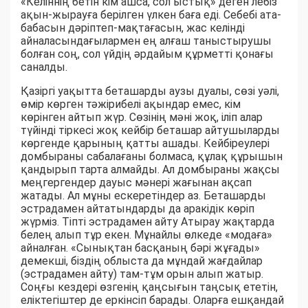
«Келіннің бетін кім ашса, сол ыстық» деген лебіз
ақын-жырауға берілген үлкен баға еді. Себебі ата-
бабасын дәріптеп-мақтағасын, жас келінді
айналасындағылармен ең алғаш таныстырушы
болған соң, сол үйдің әрдайым құрметті қонағы
саналды.
Қазіргі уақытта беташарды аузы дуалы, сөзі уәлі,
өмір көрген тәжірибелі ақындар емес, кім
көрінген айтып жүр. Сөзінің мәні жоқ, іліп алар
түйінді тіркесі жоқ кейбір беташар айтушыларды
көргенде қарының қатты ашады. Кейбіреулері
домбыраны сабалағаны болмаса, құлақ құрышын
қандырып тарта алмайды. Ал домбыраны жақсы
меңгергендер дауыс мәнері жағынан ақсап
жатады. Ал мұны ескеретіндер аз. Беташарды
эстрадамен айтатындарды да аракідік көріп
жүрміз. Тіпті эстрадамен айту Атырау жақтарда
белең алып тұр екен. Мұнайлы өлкеде «модаға»
айналған. «Сынықтан басқаның бәрі жұғады»
демекші, біздің облыста да мұндай жағдайлар
(эстрадамен айту) там-тұм орын алып жатыр.
Соңғы кездері өзгенің қаңсығын таңсық ететін,
еліктегіштер де еркінсіп барады. Оларға ешқандай