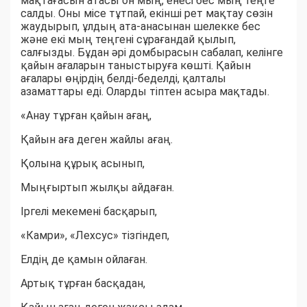
мақтағасын атасы он мың, енесі бес мың теңге
салды. Оны місе тұтпай, екінші рет мақтау сөзін
жаудырып, ұлдың ата-анасынан шелекке бес
және екі мың теңгені сұрағандай қылып,
салғызды. Бұдан әрі домбырасын сабалап, келінге
қайын ағаларын таныстыруға көшті. Қайын
ағалары өңірдің белді-беделді, қалталы
азаматтары еді. Оларды тіптен асыра мақтады.
«Анау тұрған қайын ағаң,
Қайын аға деген жайлы ағаң.
Қолына құрық асынып,
Мыңғыртып жылқы айдаған.
Іргелі мекемені басқарып,
«Камри», «Лехсус» тізгіндеп,
Елдің де қамын ойлаған.
Артық тұрған басқадан,