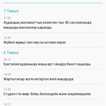
7 Тамыз
11:00
Аудандық мәслихаттың кезектен тыс 42-сессиясында
маңызды мәселелер қаралды
10:30
Жүйелі жұмыс пен нақты нәтиже керек
6 Тамыз
20:15
Қазталов ауданында жаңа өрт сөндіру бекеті ашылды
18:00
Жарты ғасыр жүгін көтерген желі жаңаруда
16:45
Студенттік өмір: білім, белсенділік және жауапкершілік
16:17