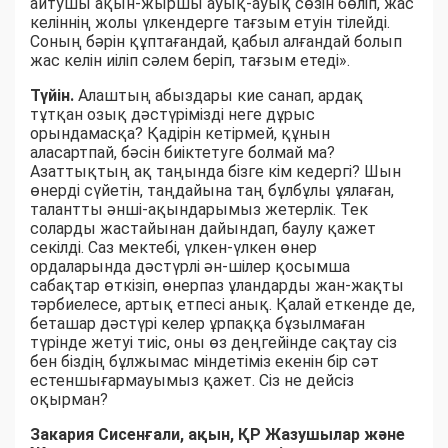
айтушы ақын-жыршы ауық-ауық сөзін бөліп, жас
келіннің жолы үлкендерге тағзым етуін тілейді.
Соның бәрін құптағандай, қабыл алғандай болып
жас келін иіліп сәлем беріп, тағзым етеді».
Түйін.
Алаштың абыздары кие санап, ардақ
тұтқан озық дәстүрімізді неге дұрыс
орындамасқа? Қадірін кетірмей, құнын
аласартпай, бәсін биіктетуге болмай ма?
Азаттықтың ақ таңында бізге кім кедергі? Шын
өнерді сүйетін, таңдайына таң бұлбұлы ұялаған,
талантты әнші-ақындарымыз жетерлік. Тек
соларды жастайынан дайындап, баулу қажет
секілді. Саз мектебі, үлкен-үлкен өнер
ордаларында дәстүрлі ән-шілер қосымша
сабақтар өткізіп, өнерпаз ұландарды жан-жақты
тәрбиелесе, артық етпесі анық. Қалай еткенде де,
беташар дәстүрі келер ұрпаққа бұзылмаған
түрінде жетуі тиіс, оны өз деңгейінде сақтау сіз
бен біздің бұлжымас міндетіміз екенін бір сәт
естеншығармауымыз қажет. Сіз не дейсіз
оқырман?
Закария Сисенғали, ақын, ҚР Жазушылар және