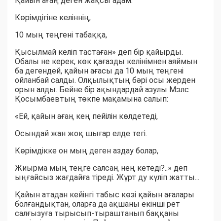
Қайын ағаң деген жақсы адам.
Көрімдігіне келіннің,
10 мың теңгені табаққа,
Қысылмай келіп тастаған» деп бір қайырды.
Обалы не керек, көк қағазды келінімнен аяймын
ба дегендей, қайын ағасы да 10 мың теңгені
ойланбай салды. Олқылықтың бәрі осы жерден
орын алды. Бейне бір ақындардай азулы Мэлс
Қосымбаевтың төкпе мақамына салып:
«Ей, қайын ағаң кең пейілін көлдетеді,
Осындай жан жоқ шығар елде тегі.
Көрімдікке он мың деген аздау болар,
Жиырма мың теңге салсаң нең кетеді?..» деп
ыңғайсыз жағдайға тіреді. Жұрт ду күліп жатты...
Қайын атадан кейінгі табыс көзі қайын ағалары
болғандықтан, оларға да ақшаны екінші рет
салғызуға тырысып-тыраштанып баққаны