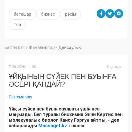
беташар
бизнес
рәсім
той
Басты бет
/
Жаңалықтар
/
Денсаулық
7.08.2026, 11:30
Оқылды:
ҰЙҚЫНЫҢ СҮЙЕК ПЕН БУЫНҒА
ӘСЕРІ ҚАНДАЙ?
Сілтеме алу
Ұйқы сүйек пен буын саулығы үшін аса
маңызды. Бұл туралы биохимик Энни Кертис пен
молекулалық биолог Кансу Горгун айтты, - деп
хабарлайды
Massaget.kz
тілшісі.