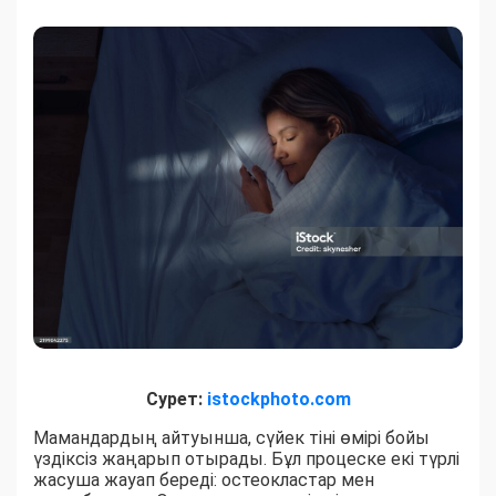
Сурет:
istockphoto.com
Мамандардың айтуынша, сүйек тіні өмірі бойы
үздіксіз жаңарып отырады. Бұл процеске екі түрлі
жасуша жауап береді: остеокластар мен