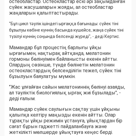
остеобластар. Остеокластар ескі әрі зақымданған
сүйек жасушаларын жояды, ал остеобластар
жаңаларын қалыптастырады.
"Бұл цикл тәулік ішіндегі ырғаққа бағынады: сүйек тіні
бұзылуы көбіне күннің басында күшейсе, жаңа сүйек тіні
түзілуі күннің соңында белсенді жүреді", - деді Кертис.
Мамандар бұл процестің барлығы ұйқы
ырғағымен, нақтырақ айтқанда, мелатонин
гормоны бөлінуімен байланысты екенін айтты.
Олардың сөзінше, түнде бөлінетін мелатонин
остеокластардың белсенділігін тежеп, сүйек тіні
бұзылуын баяулатуы мүмкін.
"Жас ұлғайған сайын мелатониннің бөлінуі азаяды,
ал тәуліктік биологиялық ырғақ жиі бұзылады", -
деді ғалым.
Мамандар сүйек саулығын сақтау үшін ұйқыны
қалыпқа келтіру маңызды екенін айтты. Олар
тұрақты ұйқы режимін ұстануға, ұйықтардан бір
сағат бұрын гаджетті пайдаланбауға және
жеткілікті мөлшерде ұйықтауға кеңес берді.