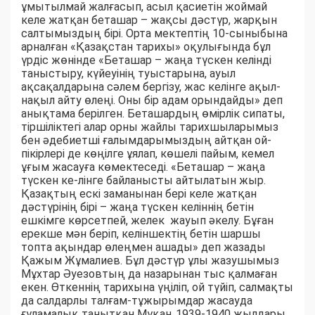
ұмытылмай жалғасып, асыл қасиетін жоймай
келе жатқан беташар – жақсы дәстүр, жарқын
салтымыздың бірі. Орта мектептің 10-сыныбына
арналған «Қазақстан тарихы» оқулығында бұл
үрдіс жөнінде «Беташар – жаңа түскен келінді
таныстыру, күйеуінің туыстарына, ауыл
ақсақалдарына сәлем бергізу, жас келінге ақыл-
нақыл айту өлеңі. Оны бір адам орындайды» деп
анықтама берілген. Беташардың өмірлік сипаты,
тіршіліктегі алар орны жайлы тарихшыларымыз
бен әдебиетші ғалымдарымыздың айтқан ой-
пікірлері де көңілге ұялап, көшелі пайым, кемел
ұғым жасауға көмектеседі. «Беташар – жаңа
түскен ке-лінге байланысты айтылатын жыр.
Қазақтың ескі заманынан бері келе жатқан
дәстүрінің бірі – жаңа түскен келіннің бетін
ешкімге көрсетпей, желек жауып әкелу. Бұған
ерекше мән беріп, келіншектің бетін шаршы
топта ақындар өлеңмен ашады» деп жазады
Қажым Жұмалиев. Бұл дәстүр ұлы жазушымыз
Мұхтар Әуезовтың да назарынан тыс қалмаған
екен. Өткеннің тарихына үңіліп, ой түйіп, салмақты
да салдарлы талғам-тұжырымдар жасауда
ғұламалық танытқан Мұқаң 1939-1940 жылдары