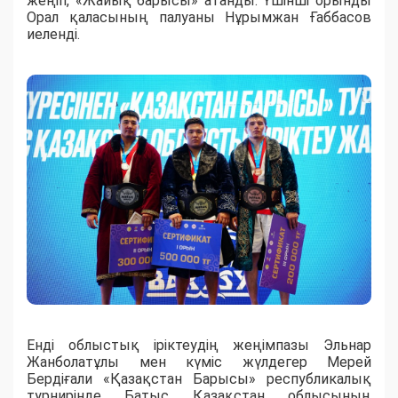
жеңіп, «Жайық барысы» атанды. Үшінші орынды
Орал қаласының палуаны Нұрымжан Ғаббасов
иеленді.
Енді облыстық іріктеудің жеңімпазы Эльнар
Жанболатұлы мен күміс жүлдегер Мерей
Бердіғали «Қазақстан Барысы» республикалық
турнирінде Батыс Қазақстан облысының