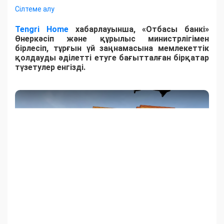
Сілтеме алу
Tengri Home
хабарлауынша, «Отбасы банкі»
Өнеркәсіп және құрылыс министрлігімен
бірлесіп, тұрғын үй заңнамасына мемлекеттік
қолдауды әділетті етуге бағытталған бірқатар
түзетулер енгізді.