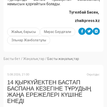
намысын қорғайтын болады.
Түгелбай Бисен,
zhaikpress.kz
Жайық барысы
Мирас Бердіғали
Эльнар Жанболатұлы
Басты бет
/
Жаңалықтар
/
Басты жаңалықтар
5.08.2026, 21:00
Оқылды:
14 ҚЫРКҮЙЕКТЕН БАСТАП
БАСПАНА КЕЗЕГІНЕ ТҰРУДЫҢ
ЖАҢА ЕРЕЖЕЛЕРІ КҮШІНЕ
ЕНЕДІ