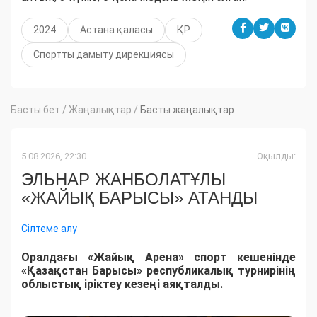
2024
Астана қаласы
ҚР
Спортты дамыту дирекциясы
Басты бет
/
Жаңалықтар
/
Басты жаңалықтар
5.08.2026, 22:30
Оқылды:
ЭЛЬНАР ЖАНБОЛАТҰЛЫ
«ЖАЙЫҚ БАРЫСЫ» АТАНДЫ
Сілтеме алу
Оралдағы «Жайық Арена» спорт кешенінде
«Қазақстан Барысы» республикалық турнирінің
облыстық іріктеу кезеңі аяқталды.