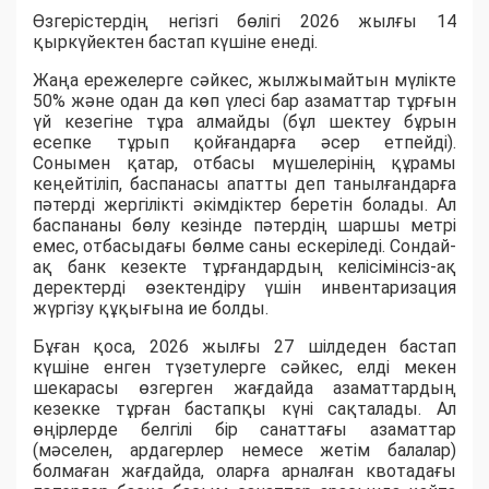
Өзгерістердің негізгі бөлігі 2026 жылғы 14
қыркүйектен бастап күшіне енеді.
​Жаңа ережелерге сәйкес, жылжымайтын мүлікте
50% және одан да көп үлесі бар азаматтар тұрғын
үй кезегіне тұра алмайды (бұл шектеу бұрын
есепке тұрып қойғандарға әсер етпейді).
Сонымен қатар, отбасы мүшелерінің құрамы
кеңейтіліп, баспанасы апатты деп танылғандарға
пәтерді жергілікті әкімдіктер беретін болады. Ал
баспананы бөлу кезінде пәтердің шаршы метрі
емес, отбасыдағы бөлме саны ескеріледі. Сондай-
ақ банк кезекте тұрғандардың келісімінсіз-ақ
деректерді өзектендіру үшін инвентаризация
жүргізу құқығына ие болды.
​Бұған қоса, 2026 жылғы 27 шілдеден бастап
күшіне енген түзетулерге сәйкес, елді мекен
шекарасы өзгерген жағдайда азаматтардың
кезекке тұрған бастапқы күні сақталады. Ал
өңірлерде белгілі бір санаттағы азаматтар
(мәселен, ардагерлер немесе жетім балалар)
болмаған жағдайда, оларға арналған квотадағы