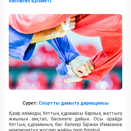
баспасөз қызметі.
Сурет:
Спортты дамыту дирекциясы
Қазір еліміздің Ұлттық құрамасы барлық жаттығу
жиынын аяқтап, бәсекеге дайын. Осы орайда
Ұлттық құраманың бас бапкері Біржан Имаханов
чемпионатқа жоспар жайлы пікір білдірді.