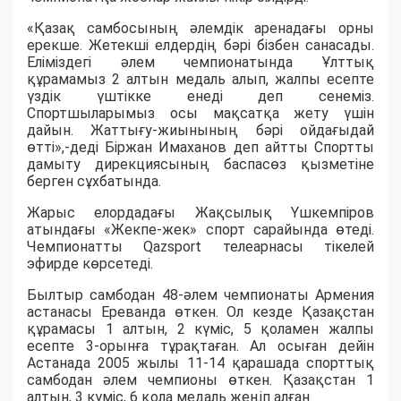
«Қазақ самбосының әлемдік аренадағы орны
ерекше. Жетекші елдердің бәрі бізбен санасады.
Еліміздегі әлем чемпионатында Ұлттық
құрамамыз 2 алтын медаль алып, жалпы есепте
үздік үштікке енеді деп сенеміз.
Спортшыларымыз осы мақсатқа жету үшін
дайын. Жаттығу-жиынының бәрі ойдағыдай
өтті»,-деді Біржан Имаханов деп айтты Спортты
дамыту дирекциясының баспасөз қызметіне
берген сұхбатында.
Жарыс елордадағы Жақсылық Үшкемпіров
атындағы «Жекпе-жек» спорт сарайында өтеді.
Чемпионатты Qazsport телеарнасы тікелей
эфирде көрсетеді.
Былтыр самбодан 48-әлем чемпионаты Армения
астанасы Ереванда өткен. Ол кезде Қазақстан
құрамасы 1 алтын, 2 күміс, 5 қоламен жалпы
есепте 3-орынға тұрақтаған. Ал осыған дейін
Астанада 2005 жылы 11-14 қарашада спорттық
самбодан әлем чемпионы өткен. Қазақстан 1
алтын, 3 күміс, 6 қола медаль жеңіп алған.