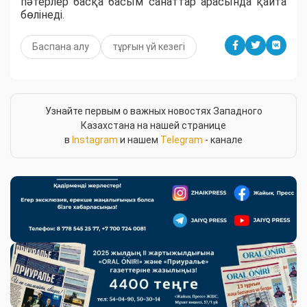
пәтерлер басқа басым санаттар арасында қайта
бөлінеді.
Баспана алу
тұрғын үй кезегі
Узнайте первым о важных новостях Западного
Казахстана на нашей странице
в
Instagram
и нашем
Telegram
- канале