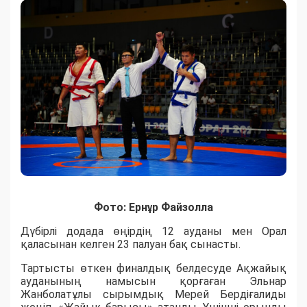
Фото: Ернұр Файзолла
Дүбірлі додада өңірдің 12 ауданы мен Орал
қаласынан келген 23 палуан бақ сынасты.
​Тартысты өткен финалдық белдесуде Ақжайық
ауданының намысын қорғаған Эльнар
Жанболатұлы сырымдық Мерей Бердіғалиды