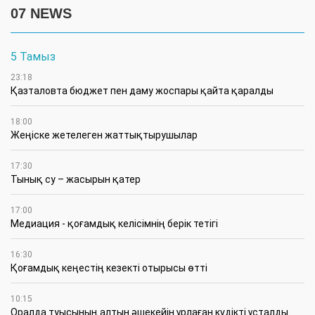
07 NEWS
5 Тамыз
23:18
Қазталовта бюджет пен даму жоспары қайта қаралды
18:00
Жеңіске жетелеген жаттықтырушылар
17:30
Тынық су – жасырын қатер
17:00
Медиация - қоғамдық келісімнің берік тетігі
16:30
Қоғамдық кеңестің кезекті отырысы өтті
10:15
Оралда туысының алтын әшекейін ұрлаған күдікті ұсталды