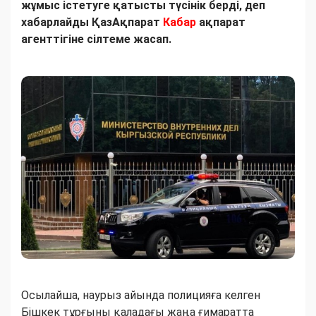
жұмыс істетуге қатысты түсінік берді, деп
хабарлайды ҚазАқпарат
Кабар
ақпарат
агенттігіне сілтеме жасап.
Осылайша, наурыз айында полицияға келген
Бішкек тұрғыны қаладағы жаңа ғимаратта