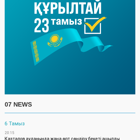
07 NEWS
6 Тамыз
20:15
Қазталов ауданында жаңа өрт сөндіру бекеті ашылды