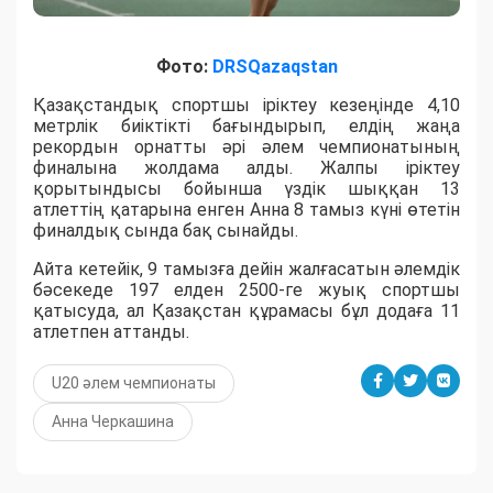
Фото:
DRSQazaqstan
Қазақстандық спортшы іріктеу кезеңінде 4,10
метрлік биіктікті бағындырып, елдің жаңа
рекордын орнатты әрі әлем чемпионатының
финалына жолдама алды. Жалпы іріктеу
қорытындысы бойынша үздік шыққан 13
атлеттің қатарына енген Анна 8 тамыз күні өтетін
финалдық сында бақ сынайды.
Айта кетейік, 9 тамызға дейін жалғасатын әлемдік
бәсекеде 197 елден 2500-ге жуық спортшы
қатысуда, ал Қазақстан құрамасы бұл додаға 11
атлетпен аттанды.
U20 әлем чемпионаты
Анна Черкашина