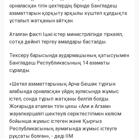
орналасқан тігін цехтердің бірінде Бангладеш
азаматтарын қорқыту арқылы күштеп құлдықта
ұсталып жатқанын айтқан.
Аталған факті Ішкі істер министрлігінде тіркеліп,
сотқа дейінгі тергеу амалдары басталды.
Тексеру барысында аудармашының қатысуымен
Бангладеш Республикасының 14 азаматы
сұралды.
«Шетел азаматтарының Арча-Бешик тұрғын
алабында орналасқан үйдің ауласында жұмыс
істеп, сонда тұрып жатқаны белгілі болды.
Жоғарыда аталған тігін цехы «Али и Агзам»
жауапкершілігі шектеулі серіктестігімен келісім
бойынша жұмыс істеген және Қырғыз
Республикасының аумағында жұмыс істеуге
рұқсаты болған», - деді ІІМ.