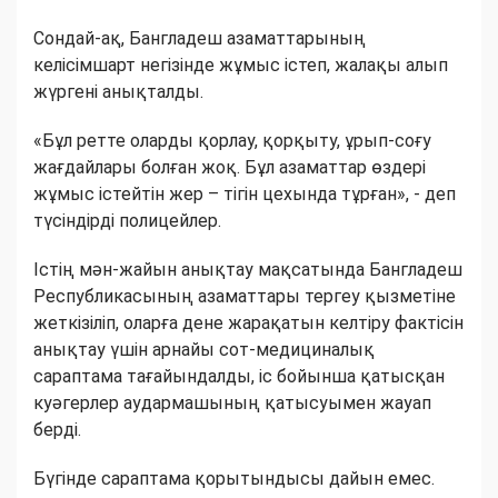
Сондай-ақ, Бангладеш азаматтарының
келісімшарт негізінде жұмыс істеп, жалақы алып
жүргені анықталды.
«Бұл ретте оларды қорлау, қорқыту, ұрып-соғу
жағдайлары болған жоқ. Бұл азаматтар өздері
жұмыс істейтін жер – тігін цехында тұрған», - деп
түсіндірді полицейлер.
Істің мән-жайын анықтау мақсатында Бангладеш
Республикасының азаматтары тергеу қызметіне
жеткізіліп, оларға дене жарақатын келтіру фактісін
анықтау үшін арнайы сот-медициналық
сараптама тағайындалды, іс бойынша қатысқан
куәгерлер аудармашының қатысуымен жауап
берді.
Бүгінде сараптама қорытындысы дайын емес.