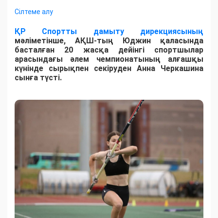
Сілтеме алу
ҚР Спортты дамыту дирекциясының
мәліметінше, АҚШ-тың Юджин қаласында
басталған 20 жасқа дейінгі спортшылар
арасындағы әлем чемпионатының алғашқы
күнінде сырықпен секіруден Анна Черкашина
сынға түсті.