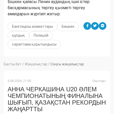
Бішкек қаласы Ленин аудандық ішкі істер
басқармасының тергеу қызметі тергеу
амалдарын жүргізіп жатыр.
Бангладеш азаматтары
Бишкек
құлдық
Полицей
сараптама қорытындысы
Басты бет
/
Жаңалықтар
/
Соңғы жаңалықтар
6.08.2026, 21:00
Оқылды:
АННА ЧЕРКАШИНА U20 ӘЛЕМ
ЧЕМПИОНАТЫНЫҢ ФИНАЛЫНА
ШЫҒЫП, ҚАЗАҚСТАН РЕКОРДЫН
ЖАҢАРТТЫ