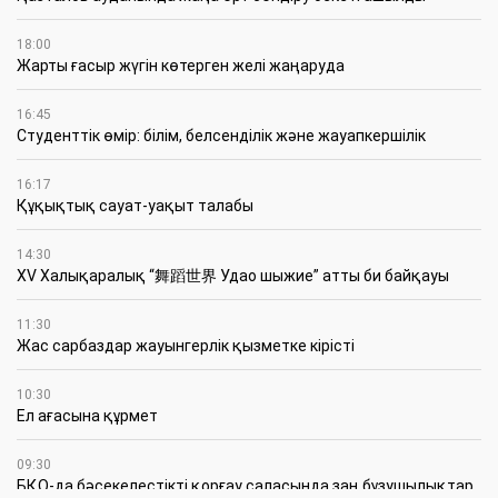
18:00
Жарты ғасыр жүгін көтерген желі жаңаруда
16:45
Студенттік өмір: білім, белсенділік және жауапкершілік
16:17
Құқықтық сауат-уақыт талабы
14:30
XV Халықаралық “舞蹈世界 Удао шыжие” атты би байқауы
11:30
Жас сарбаздар жауынгерлік қызметке кірісті
10:30
Ел ағасына құрмет
09:30
БҚО-да бәсекелестікті қорғау саласында заң бұзушылықтар