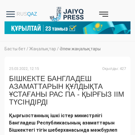
Басты бет
/
Жаңалықтар
/
Әлем жаңалықтары
25.03.2022, 12:15
Оқылды: 427
БІШКЕКТЕ БАНГЛАДЕШ
АЗАМАТТАРЫН ҚҰЛДЫҚТА
ҰСТАҒАНЫ РАС ПА - ҚЫРҒЫЗ ІІМ
ТҮСІНДІРДІ
Қырғызстанның ішкі істер министрлігі
Бангладеш Республикасының азаматтарын
Бішкектегі тігін шеберханасында мәжбүрлеп