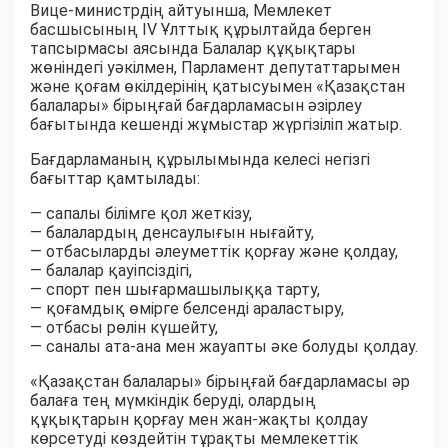
Вице-министрдің айтуынша, Мемлекет
басшысының IV Ұлттық құрылтайда берген
тапсырмасы аясында Балалар құқықтары
жөніндегі уәкілмен, Парламент депутаттарымен
және қоғам өкілдерінің қатысуымен «Қазақстан
балалары» бірыңғай бағдарламасын әзірлеу
бағытында кешенді жұмыстар жүргізіліп жатыр.
Бағдарламаның құрылымында келесі негізгі
бағыттар қамтылады:
— сапалы білімге қол жеткізу,
— балалардың денсаулығын нығайту,
— отбасыларды әлеуметтік қорғау және қолдау,
— балалар қауіпсіздігі,
— спорт пен шығармашылыққа тарту,
— қоғамдық өмірге белсенді араластыру,
— отбасы рөлін күшейту,
— саналы ата-ана мен жауапты әке болуды қолдау.
«Қазақстан балалары» бірыңғай бағдарламасы әр
балаға тең мүмкіндік беруді, олардың
құқықтарын қорғау мен жан-жақты қолдау
көрсетуді көздейтін тұрақты мемлекеттік