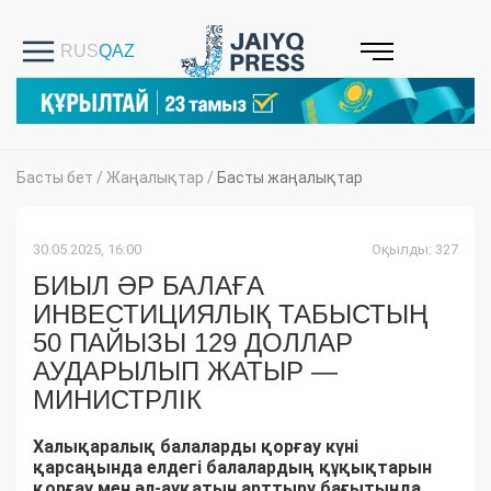
Басты бет
/
Жаңалықтар
/
Басты жаңалықтар
30.05.2025, 16:00
Оқылды: 327
БИЫЛ ӘР БАЛАҒА
ИНВЕСТИЦИЯЛЫҚ ТАБЫСТЫҢ
50 ПАЙЫЗЫ 129 ДОЛЛАР
АУДАРЫЛЫП ЖАТЫР —
МИНИСТРЛІК
Халықаралық балаларды қорғау күні
қарсаңында елдегі балалардың құқықтарын
қорғау мен әл-ауқатын арттыру бағытында