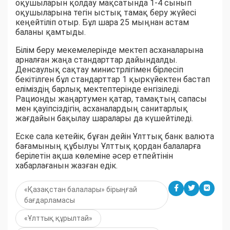
оқушыларын қолдау мақсатында 1-4 сынып
оқушыларына тегін ыстық тамақ беру жүйесі
кеңейтіліп отыр. Бұл шара 25 мыңнан астам
баланы қамтыды.
Білім беру мекемелерінде мектеп асханаларына
арналған жаңа стандарттар дайындалды.
Денсаулық сақтау министрлігімен бірлесіп
бекітілген бұл стандарттар 1 қыркүйектен бастап
еліміздің барлық мектептерінде енгізіледі.
Рационды жаңартумен қатар, тамақтың сапасы
мен қауіпсіздігін, асханалардың санитарлық
жағдайын бақылау шаралары да күшейтіледі.
Еске сала кетейік, бұған дейін Ұлттық банк валюта
бағамының құбылуы Ұлттық қордан балаларға
берілетін ақша көлеміне әсер етпейтінін
хабарлағанын жазған едік.
«Қазақстан балалары» бірыңғай
бағдарламасы
«Ұлттық құрылтай»