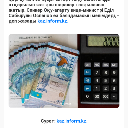
атқарылып жатқан шаралар талқыланып
жатыр. Спикер Оқу-ағарту вице-министрі Еділ
Сабырұлы Оспанов өз баяндамасын мәлімдеді, -
деп жазады
kaz.inform.kz.
Сурет:
kaz.inform.kz.