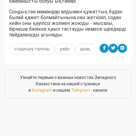
байланысты болуы ықтимал.
Сондықтан мамандар алдымен құжаттың бұдан
былай қажет болмайтынына көз жеткізіп, содан
кейін оны қауіпсіз жолмен жоюды - мысалы,
бірнеше бөлікке қиып тастауды немесе шредерді
пайдалануды ұсынады.
отырғызу талоны
рейс
ұшақ
Узнайте первым о важных новостях Западного
Казахстана на нашей странице
в
Instagram
и нашем
Telegram
- канале