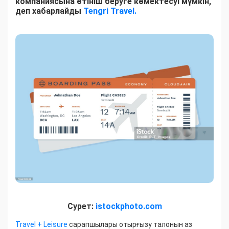
компаниясына өтініш беруге көмектесуі мүмкін,
деп хабарлайды
Tengri Travel.
Сурет:
istockphoto.com
Travel + Leisure
сарапшылары отырғызу талонын аз