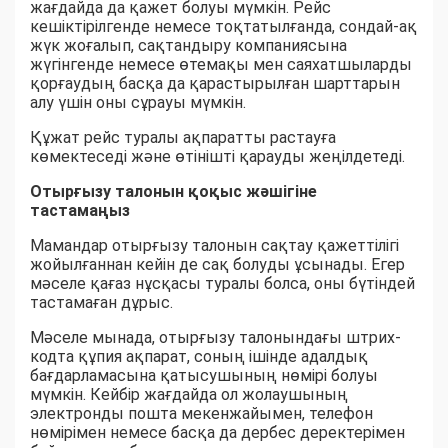
жағдайда да қажет болуы мүмкін. Рейс
кешіктірілгенде немесе тоқтатылғанда, сондай-ақ
жүк жоғалып, сақтандыру компаниясына
жүгінгенде немесе өтемақы мен саяхатшыларды
қорғаудың басқа да қарастырылған шарттарын
алу үшін оны сұрауы мүмкін.
Құжат рейс туралы ақпаратты растауға
көмектеседі және өтінішті қарауды жеңілдетеді.
Отырғызу талонын қоқыс жәшігіне
тастамаңыз
Мамандар отырғызу талонын сақтау қажеттілігі
жойылғаннан кейін де сақ болуды ұсынады. Егер
мәселе қағаз нұсқасы туралы болса, оны бүтіндей
тастамаған дұрыс.
Мәселе мынада, отырғызу талонындағы штрих-
кодта құпия ақпарат, соның ішінде адалдық
бағдарламасына қатысушының нөмірі болуы
мүмкін. Кейбір жағдайда ол жолаушының
электронды пошта мекенжайымен, телефон
нөмірімен немесе басқа да дербес деректерімен