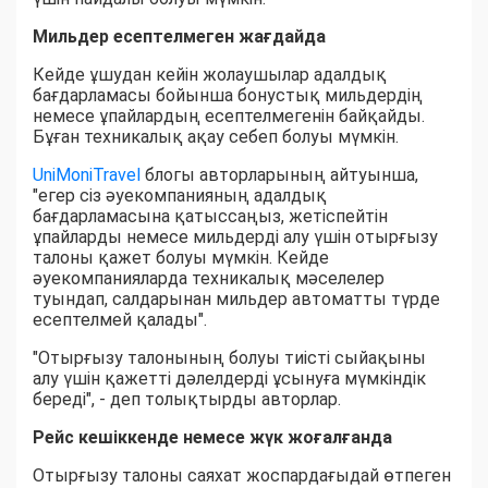
Мильдер есептелмеген жағдайда
Кейде ұшудан кейін жолаушылар адалдық
бағдарламасы бойынша бонустық мильдердің
немесе ұпайлардың есептелмегенін байқайды.
Бұған техникалық ақау себеп болуы мүмкін.
UniMoniTravel
блогы авторларының айтуынша,
"егер сіз әуекомпанияның адалдық
бағдарламасына қатыссаңыз, жетіспейтін
ұпайларды немесе мильдерді алу үшін отырғызу
талоны қажет болуы мүмкін. Кейде
әуекомпанияларда техникалық мәселелер
туындап, салдарынан мильдер автоматты түрде
есептелмей қалады".
"Отырғызу талонының болуы тиісті сыйақыны
алу үшін қажетті дәлелдерді ұсынуға мүмкіндік
береді", - деп толықтырды авторлар.
Рейс кешіккенде немесе жүк жоғалғанда
Отырғызу талоны саяхат жоспардағыдай өтпеген