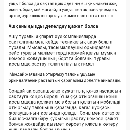
уақыт болса да сақтап қою әдетінің еш қиындығы жоқ
екенін, бірақ кей жағдайда уақыт пен ақшаны үнемдеп,
артық әурешіліктен арылуға көмектесетінін атап өтті.
Ұшқаныңызды дәлелдеу қажет болса
Ұшу туралы ақпарат әуекомпанияларда
сақталғанымен, кейде техникалық ақау болып
тұрады. Мысалы, тасымалдаушы орындалған
рейс туралы мәліметтерді көрмей қалуы мүмкін
немесе жолаушының бортта болғаны туралы
қосымша растау талап етілуі ықтимал.
Мұндай жағдайда отырғызу талоны ұшудың
орындалғанын растайтын қарапайым дәлелге айналады.
Сондай-ақ сарапшылар құжаттың қағаз нұсқасын
сақтауға кеңес береді. Ұшаққа отырғаннан кейін
қосымшада қолжетімсіз болып қалатын мобильді
отырғызу талонына қарағанда, қағаз нұсқасы
жолаушының қолында қалады. Сонымен қатар ол
бизнес-залға бару құқығын растау немесе қажет
болған жағдайда қызмет көрсету класын көтеру
үшін пайдалы болуы мүмкін.