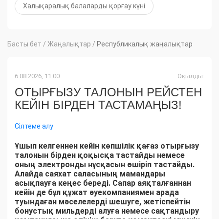
Халықаралық балаларды қорғау күні
Басты бет
/
Жаңалықтар
/
Республикалық жаңалықтар
6.08.2026, 11:00
Оқылды:
ОТЫРҒЫЗУ ТАЛОНЫН РЕЙСТЕН
КЕЙІН БІРДЕН ТАСТАМАҢЫЗ!
Сілтеме алу
Ұшып келгеннен кейін көпшілік қағаз отырғызу
талонын бірден қоқысқа тастайды немесе
оның электронды нұсқасын өшіріп тастайды.
Алайда саяхат саласының мамандары
асықпауға кеңес береді. Сапар аяқталғаннан
кейін де бұл құжат әуекомпаниямен арада
туындаған мәселелерді шешуге, жетіспейтін
бонустық мильдерді алуға немесе сақтандыру