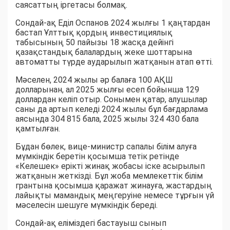
саясаттың іргетасы болмақ.
Сондай-ақ Еділ Оспанов 2024 жылғы 1 қаңтардан
бастап Ұлттық қордың инвестициялық
табысының 50 пайызы 18 жасқа дейінгі
қазақстандық балалардың жеке шоттарына
автоматты түрде аударылып жатқанын атап өтті.
Мәселен, 2024 жылы әр балаға 100 АҚШ
долларынан, ал 2025 жылғы есеп бойынша 129
доллардан келіп отыр. Сонымен қатар, алушылар
саны да артып келеді 2024 жылы бұл бағдарлама
аясында 304 815 бала, 2025 жылы 324 430 бала
қамтылған.
Бұдан бөлек, вице-министр сапалы білім алуға
мүмкіндік беретін қосымша тетік ретінде
«Келешек» ерікті жинақ жобасы іске асырылып
жатқанын жеткізді. Бұл жоба мемлекеттік білім
грантына қосымша қаражат жинауға, жастардың
лайықты мамандық меңгеруіне немесе тұрғын үй
мәселесін шешуге мүмкіндік береді.
Сондай-ақ еліміздегі бастауыш сынып