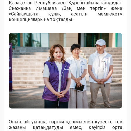
Қазақстан Республикасы Құрылтайына кандидат
Снежанна Имашева «Заң мен тәртіп» және
«Сайлаушыға құлақ асатын мемлекет»
концепцияларына тоқталды.
Оның айтуынша, партия қылмыспен күресте тек
жазаны қатаңдатуды емес, қауіпсіз орта