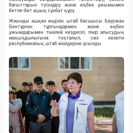
бағыттарын түсіндіру және еңбек ұжымымен
бетпе-бет ашық сұхбат құру.
Жиынды ашқан өңірлік штаб басшысы Бауржан
Бектұрған тұрғындармен және еңбек
ұжымдарымен тікелей кездесіп, пікір алысудың
маңыздылығына тоқталып, сөз кезегін
республикалық штаб өкілдеріне ұсынды.