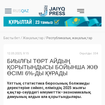
Басты бет
/
Жаңалықтар
/
Республикалық жаңалықтар
12.05.2025, 9:15
Оқылды: 334
БИЫЛҒЫ ТӨРТ АЙДЫҢ
ҚОРЫТЫНДЫСЫ БОЙЫНША ЖІӨ
ӨСІМІ 6%-ДЫ ҚҰРАДЫ
Ұлттық статистика бюросының болжамды
деректеріне сәйкес, еліміздің 2025 жылғы
қаңтар-сәуірдегі әлеуметтік–экономикалық
дамуының алдын ала қорытындылары.