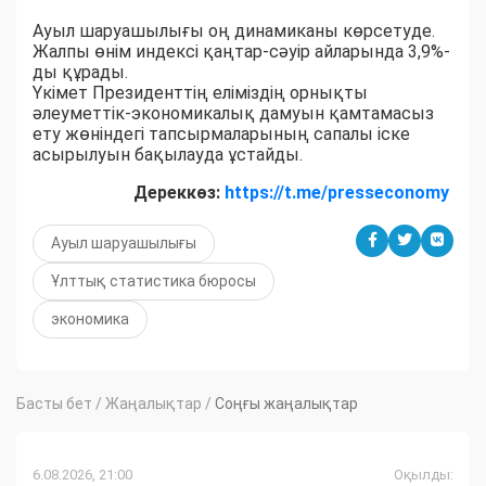
Ауыл шаруашылығы оң динамиканы көрсетуде.
Жалпы өнім индексі қаңтар-сәуір айларында 3,9%-
ды құрады.
Үкімет Президенттің еліміздің орнықты
әлеуметтік-экономикалық дамуын қамтамасыз
ету жөніндегі тапсырмаларының сапалы іске
асырылуын бақылауда ұстайды.
Дереккөз:
https://t.me/presseconomy
Ауыл шаруашылығы
Ұлттық статистика бюросы
экономика
Басты бет
/
Жаңалықтар
/
Соңғы жаңалықтар
6.08.2026, 21:00
Оқылды: