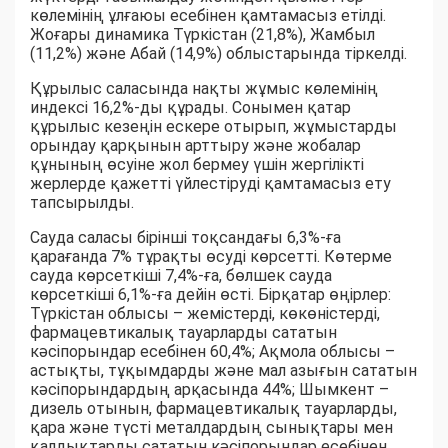
көлемінің ұлғаюы есебінен қамтамасыз етілді.
Жоғары динамика Түркістан (21,8%), Жамбыл
(11,2%) және Абай (14,9%) облыстарында тіркелді.
Құрылыс саласында нақты жұмыс көлемінің
индексі 16,2%-ды құрады. Сонымен қатар
құрылыс кезеңін ескере отырып, жұмыстарды
орындау қарқынын арттыру және жобалар
құнының өсуіне жол бермеу үшін жергілікті
жерлерде қажетті үйлестіруді қамтамасыз ету
тапсырылды.
Сауда саласы бірінші тоқсандағы 6,3%-ға
қарағанда 7% тұрақты өсуді көрсетті. Көтерме
сауда көрсеткіші 7,4%-ға, бөлшек сауда
көрсеткіші 6,1%-ға дейін өсті. Бірқатар өңірлер:
Түркістан облысы – жемістерді, көкөністерді,
фармацевтикалық тауарларды сататын
кәсіпорындар есебінен 60,4%; Ақмола облысы –
астықты, тұқымдарды және мал азығын сататын
кәсіпорындардың арқасында 44%; Шымкент –
дизель отынын, фармацевтикалық тауарларды,
қара және түсті металдардың сынықтары мен
қалдықтарды сататын кәсіпорындар есебінен