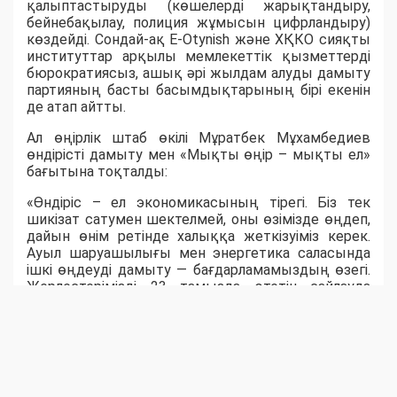
қалыптастыруды (көшелерді жарықтандыру,
бейнебақылау, полиция жұмысын цифрландыру)
көздейді. Сондай-ақ E-Otynish және ХҚКО сияқты
институттар арқылы мемлекеттік қызметтерді
бюрократиясыз, ашық әрі жылдам алуды дамыту
партияның басты басымдықтарының бірі екенін
де атап айтты.
Ал өңірлік штаб өкілі Мұратбек Мұхамбедиев
өндірісті дамыту мен «Мықты өңір – мықты ел»
бағытына тоқталды:
«Өндіріс – ел экономикасының тірегі. Біз тек
шикізат сатумен шектелмей, оны өзімізде өңдеп,
дайын өнім ретінде халыққа жеткізуіміз керек.
Ауыл шаруашылығы мен энергетика саласында
ішкі өңдеуді дамыту — бағдарламамыздың өзегі.
Жерлестерімізді 23 тамызда өтетін сайлауда
белсенділік танытып, "Әділет" партиясын қолдауға
шақырамын», - деді ол.
Ақпараттық технологиялар саласының маманы
Михаил Дудниченков «Әділет» партиясының
цифрландыру саласын сайлауалды