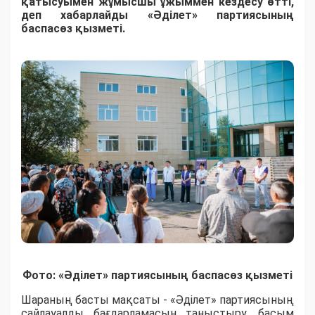
қатысуымен жұмысшы ұжыммен кездесу өтті,
деп хабарлайды «Әділет» партиясының
баспасөз қызметі.
Фото: «Әділет» партиясының баспасөз қызметі
Шараның басты мақсаты - «Әділет» партиясының
сайлауалды бағдарламасын таныстыру, басым