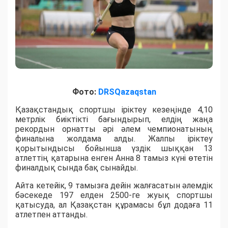
Фото:
DRSQazaqstan
Қазақстандық спортшы іріктеу кезеңінде 4,10
метрлік биіктікті бағындырып, елдің жаңа
рекордын орнатты әрі әлем чемпионатының
финалына жолдама алды. Жалпы іріктеу
қорытындысы бойынша үздік шыққан 13
атлеттің қатарына енген Анна 8 тамыз күні өтетін
финалдық сында бақ сынайды.
Айта кетейік, 9 тамызға дейін жалғасатын әлемдік
бәсекеде 197 елден 2500-ге жуық спортшы
қатысуда, ал Қазақстан құрамасы бұл додаға 11
атлетпен аттанды.