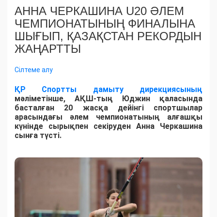
АННА ЧЕРКАШИНА U20 ӘЛЕМ
ЧЕМПИОНАТЫНЫҢ ФИНАЛЫНА
ШЫҒЫП, ҚАЗАҚСТАН РЕКОРДЫН
ЖАҢАРТТЫ
Сілтеме алу
ҚР Спортты дамыту дирекциясының
мәліметінше, АҚШ-тың Юджин қаласында
басталған 20 жасқа дейінгі спортшылар
арасындағы әлем чемпионатының алғашқы
күнінде сырықпен секіруден Анна Черкашина
сынға түсті.