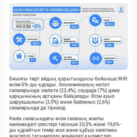
Биылғы төрт айдың қорытындысы бойынша ЖІӨ
өсімі 6%-ды құрады. Экономиканың негізгі
салаларында: көлікте (22,4%), саудада (7%) даму
қарқынының артқаны байқалады. Өсім ауыл
шаруашылығы (3,9%) және байланыс (2,6%)
салаларында да тіркелді.
Көлік саласындағы өсім саланың жалпы
көлеміндегі үлестері тиісінше 20,5% және 19,6%-
ды құрайтын темір жол және құбыр көлігімен
жүктерді тасымалдау жөніндегі қызметтер