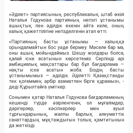
«Әділет» партиясының республикалық штаб өкілі
Наталья Годунова партияның негізгі ұстанымы
ашықтық пен әділдік екенін айта келе, оның
халық қажеттілігіне негізделгенін атап өтті.
«Партияның басты ұстанымы — халыққа
орындалмайтын бос уәде бермеу. Мәселе бар ма,
оны ашық мойындаймыз. Шешу жолдары болса,
қалай іске асатынын көрсетеміз. Серпінді әрі
амбициялық мақсаттары бар бұл бағдарлама —
нақты іске асатын жоба. Біздің басты
ұстанымымыз — әділдік. Әділетті Қазақстанды
тек қоғаммен, әрбір азаматпен бірге құрамыз», -
деді Құрылтайға үміткер.
Сонымен қатар Наталья Годунова бағдарламаның
кешенді түрде әзірленгенін, ол мұғалімдер,
дәрігерлер, кәсіпкерлер мен ауыл
тұрғындарының, жалпы барлық әлеуметтік
санаттардың мұқтаждығын толық қамтитынын
да жеткізді.