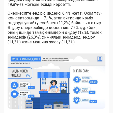
19,8%-ға жоғары өсімді көрсетті.
Өнеркәсіпте өндіріс индексі 6,4% жетті. Өсім тау-
кен секторында – 7,1%, атап айтқанда көмір
өндіруді ұлғайту есебінен (11,2%) байқалып отыр.
Өңдеу өнеркәсібінде көрсеткіш 7,2% құрайды,
оның ішінде тамақ өнімдерін өңдеу (12%), темекі
өнімдерін (26,3%), химиялық өнімдерді өндіру
(11,2%) және машина жасау (11,2%).