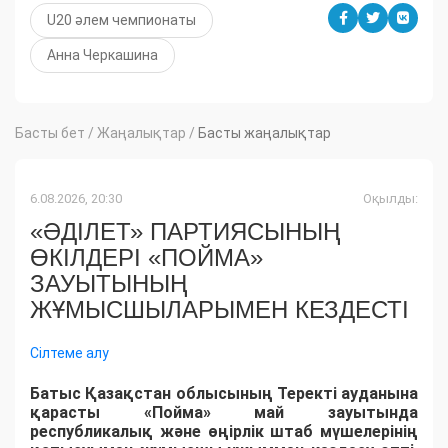
U20 әлем чемпионаты
Анна Черкашина
Басты бет
/
Жаңалықтар
/
Басты жаңалықтар
6.08.2026, 20:30
Оқылды:
«ӘДІЛЕТ» ПАРТИЯСЫНЫҢ
ӨКІЛДЕРІ «ПОЙМА»
ЗАУЫТЫНЫҢ
ЖҰМЫСШЫЛАРЫМЕН КЕЗДЕСТІ
Сілтеме алу
Батыс Қазақстан облысының Теректі ауданына
қарасты «Пойма» май зауытында
республикалық және өңірлік штаб мүшелерінің