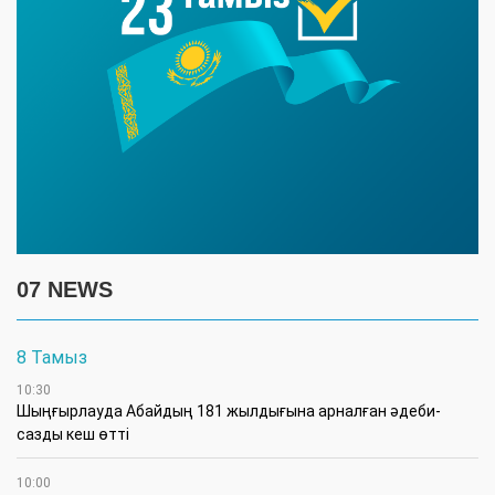
07 NEWS
8 Тамыз
10:30
Шыңғырлауда Абайдың 181 жылдығына арналған әдеби-
сазды кеш өтті
10:00