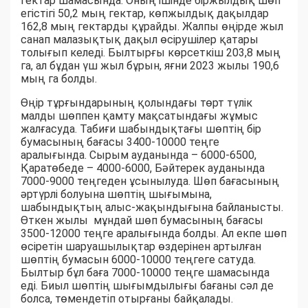
гектар шамасында. Оның ішінде біржылдық шөп
егістігі 50,2 мың гектар, көпжылдық дақылдар
162,8 мың гектарды құрайды. Жалпы өңірде жыл
санап малазықтық дақыл өсірушілер қатары
толығып келеді. Былтырғы көрсеткіш 203,8 мың
га, ал бұдан үш жыл бұрын, яғни 2023 жылы 190,6
мың га болды.
Өңір тұрғындарының қолындағы төрт түлік
малды шөппен қамту мақсатындағы жұмыс
жалғасуда. Табиғи шабындықтағы шөптің бір
бумасының бағасы 3400-10000 теңге
аралығында. Сырым ауданында – 6000-6500,
Қаратөбеде – 4000-6000, Бәйтерек ауданында
7000-9000 теңгеден ұсынылуда. Шөп бағасының
әртүрлі болуына шөптің шығымына,
шабындықтың алыс-жақындығына байланысты.
Өткен жылы мұндай шөп бумасының бағасы
3500-12000 теңге аралығында болды. Ал екпе шөп
өсіретін шаруашылықтар өздерінен артылған
шөптің бумасын 6000-10000 теңгеге сатуда.
Былтыр бұл баға 7000-10000 теңге шамасында
еді. Биыл шөптің шығымдылығы бағаны сәл де
болса, төмендетіп отырғаны байқалады.