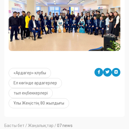
«Ардагер» клубы
Ел көгінде ардагерлер
тыл еңбеккерлері
Ұлы Жеңістің 80 жылдығы
Басты бет
/
Жаңалықтар
/
07 news