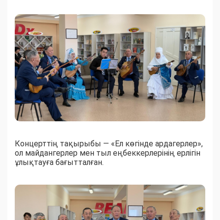
Концерттің тақырыбы — «Ел көгінде ардагерлер»,
ол майдангерлер мен тыл еңбеккерлерінің ерлігін
ұлықтауға бағытталған.