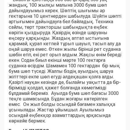
жандық, 100 жылқы малына 3000 бума шөп
дайындауымыз керек. Шөптің шығымы әр
гектарына 10 центнерден шабылуда. Шүйгін шөпті
артығымен дайындауға бел байладық. Техника
сайлы, төрт тракторшы шабындықта еңбек
көрігін қыздыруда. Қазірдің өзінде шаруаны
еңсеру қарқынды. Жаздың аптап ыстығына
қарамай, қурап кетпей тұрып шауып, тасып алу да
оңай шаруа емес. Өткен жылы бірінші рет суданка
шөбін егіп, екі рет орып алдым. Жақсы өнім береді
екен. Содан биыл екінші мәрте 100 гектарға
суданка өсірдім. Шамамен 100 гектардан бір мың
бума шөп түседі. Жалпы біздің ауылдың шаруа
жігіттері екпе шөп егуді әлдеқашан қолға алды.
Қазіргі науқан кезінде де, былайғы уақытта да бір-
бірімізді қолдап, қажет болғанда көмегімізді
бұлдамай береміз. Ауылда бума шөп бағасы 3000
теңге шамасында. Бұдан жоғары көтерілген
емес. Он жыл болды осындай бағамен халыққа
ұсынылады. Жастар ұйымшыл. Ауылымыз
осындай еңбекқор азаматтардың арқасында
көркейе бермек.