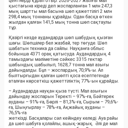
центнерді құрап отыр. 2026-2027 жылғы мал
қыстағына кіреді деп жоспарланған 1 млн 247,3
мың шартты мал басына шөп қажеттілігі 2 млн
298,4 мың тоннаны құрайды. Одан басқа өткен
жылдан қалған 141,5 мың тонна шөп сақтаулы
тұр.
Қазіргі кезде аудандарда шөп шабудың қызған
шағы. Шөпшілер бел жазбай, тер төгуде. Шөп
шабатын техника да сайлы. Науқанға облыс
бойынша 4371 орақ қатысуда. Аудандардың 4
тамыздағы мәліметіне сәйкес 3315 гектар
шабындық шабылып, 1628,7 тонна мал азығы
дайындалды. Бұл – жоспардың 70,9%-ы. Ал
былтырғыдан қалған шөпті қоса есептегенде
аталған көрсеткіш қажеттіліктің 77%-ын құрайды.
– Аудандарда науқан қыза түсті. Мал азығын
дайындау жоспарын Теректі – 97%-ға, Бәйтерек
ауданы – 91%-ға, Бөрлі – 81,3%-ға, Сырым – 79,6%-
ға, Шыңғырлау – 78%-ға, Ақжайық ауданы –
76,5%-ға
жеткізді. Басқалары сәл кейіндеу келеді. Ауа райы
да шөп шабуға қолайлы, ашық-жарық. Әлі де мал