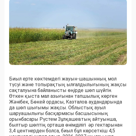
Биыл ерте көктемдегі жауын-шашынның мол
түсуі және топырақтың ылғалдылығының жақсы
сақталуына байланысты өңірде шөп шүйгін.
Өткен қыста мал азығынан тапшылық көрген
Жәнібек, Бөкей ордасы, Казталов аудандарында
да шөп шығымы жақсы. Облыстық ауыл
шаруашылығы басқармасы басшысының
орынбасары Рүстем Зұлқашевтың айтуынша,
былтыр шөптің орташа өнімділігі әр гектарынан
3,4 центнерден болса, биыл бұл көрсеткіш 4,5