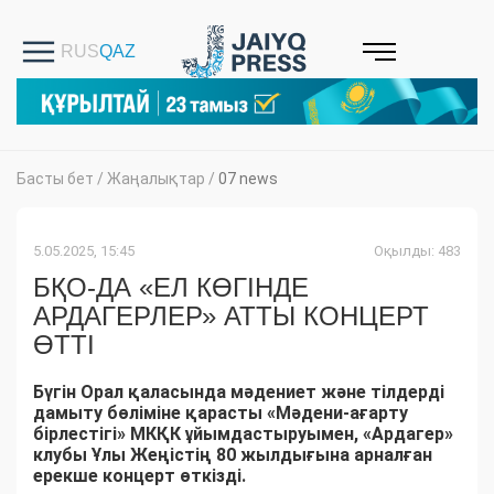
Басты бет
/
Жаңалықтар
/
07 news
5.05.2025, 15:45
Оқылды: 483
БҚО-ДА «ЕЛ КӨГІНДЕ
АРДАГЕРЛЕР» АТТЫ КОНЦЕРТ
ӨТТІ
Бүгін Орал қаласында мәдениет және тілдерді
дамыту бөліміне қарасты «Мәдени-ағарту
бірлестігі» МКҚК ұйымдастыруымен, «Ардагер»
клубы Ұлы Жеңістің 80 жылдығына арналған
ерекше концерт өткізді.