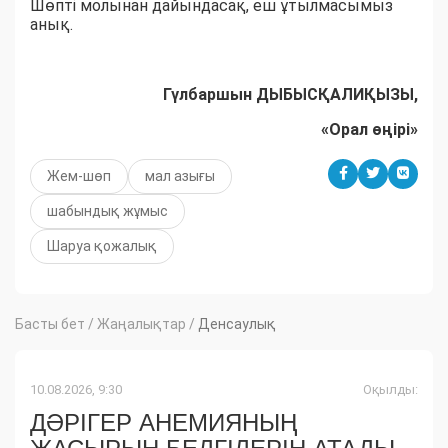
Шөпті молынан дайындасақ, еш ұтылмасымыз
анық.
Гүлбаршын ДЫБЫСҚАЛИҚЫЗЫ,
«Орал өңірі»
Жем-шөп
мал азығы
шабындық жұмыс
Шаруа қожалық
Басты бет
/
Жаңалықтар
/
Денсаулық
10.08.2026, 9:30
Оқылды:
ДӘРІГЕР АНЕМИЯНЫҢ