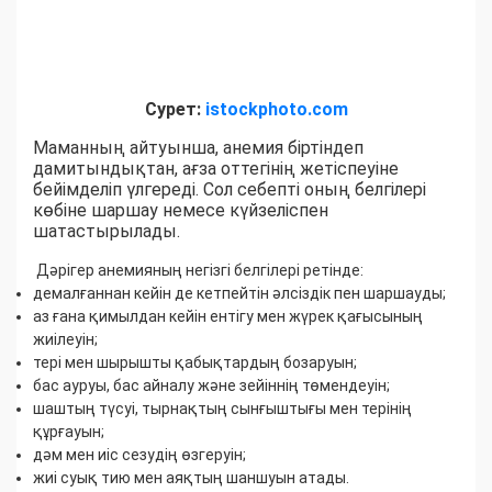
Сурет:
istockphoto.com
Маманның айтуынша, анемия біртіндеп
дамитындықтан, ағза оттегінің жетіспеуіне
бейімделіп үлгереді. Сол себепті оның белгілері
көбіне шаршау немесе күйзеліспен
шатастырылады.
Дәрігер анемияның негізгі белгілері ретінде:
демалғаннан кейін де кетпейтін әлсіздік пен шаршауды;
аз ғана қимылдан кейін ентігу мен жүрек қағысының
жиілеуін;
тері мен шырышты қабықтардың бозаруын;
бас ауруы, бас айналу және зейіннің төмендеуін;
шаштың түсуі, тырнақтың сынғыштығы мен терінің
құрғауын;
дәм мен иіс сезудің өзгеруін;
жиі суық тию мен аяқтың шаншуын атады.