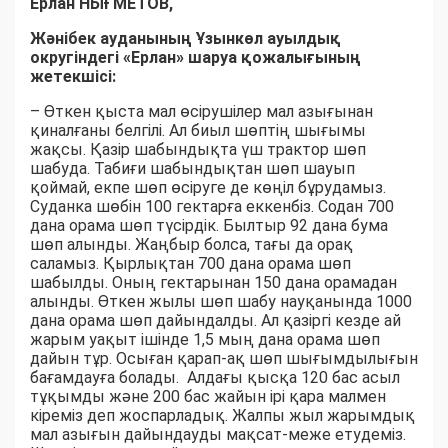
Ерлан НЫҒМЕТОВ,
Жәнібек ауданының Ұзынкөл ауылдық
округіндегі «Ерлан» шаруа қожалығының
жетекшісі:
– Өткен қыста мал өсірушілер мал азығынан
қиналғаны белгілі. Ал биыл шөптің шығымы
жақсы. Қазір шабындықта үш трактор шөп
шабуда. Табиғи шабындықтан шөп шауып
қоймай, екпе шөп өсіруге де көңіл бұрудамыз.
Суданка шөбін 100 гектарға еккенбіз. Содан 700
дана орама шөп түсірдік. Былтыр 92 дана бума
шөп алынды. Жаңбыр болса, тағы да орақ
саламыз. Қырлықтан 700 дана орама шөп
шабылды. Оның гектарынан 150 дана орамадан
алынды. Өткен жылы шөп шабу науқанында 1000
дана орама шөп дайындалды. Ал қазіргі кезде ай
жарым уақыт ішінде 1,5 мың дана орама шөп
дайын тұр. Осыған қарап-ақ шөп шығымдылығын
бағамдауға болады. Алдағы қысқа 120 бас асыл
тұқымды және 200 бас жайын ірі қара малмен
кіреміз деп жоспарладық. Жалпы жыл жарымдық
мал азығын дайындауды мақсат-меже етудеміз.