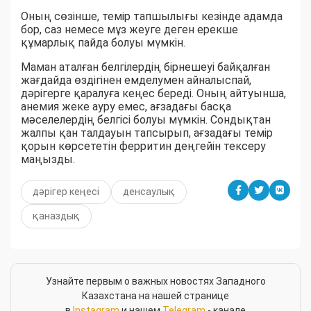
Оның сөзінше, темір тапшылығы кезінде адамда
бор, саз немесе мұз жеуге деген ерекше
құмарлық пайда болуы мүмкін.
Маман аталған белгілердің бірнешеуі байқалған
жағдайда өздігінен емделумен айналыспай,
дәрігерге қаралуға кеңес береді. Оның айтуынша,
анемия жеке ауру емес, ағзадағы басқа
мәселелердің белгісі болуы мүмкін. Сондықтан
жалпы қан талдауын тапсырып, ағзадағы темір
қорын көрсететін ферритин деңгейін тексеру
маңызды.
дәрігер кеңесі
денсаулық
қаназдық
Узнайте первым о важных новостях Западного
Казахстана на нашей странице
в
Instagram
и нашем
Telegram
- канале