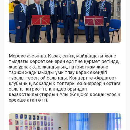
Мереке аясында, Қазақ елінің майдандағы және
тылдағы көрсеткен ерен ерлігіне құрмет ретінде,
жас ұрпаққа елжандылық, патриотизм және
тарихи жадымызды ұмытпау керек екендігі
туралы терең ой салынды. Концертте «Ардагер»
клубының вокалдық топтары өз өнерлерін ортаға
салып, патриоттық әндер орындап,
қазақстандықтардың Ұлы Жеңіске қосқан үлесін
ерекше атап өтті.