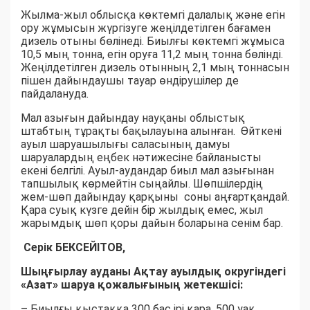
Жылма-жыл облысқа көктемгі далалық және егін
ору жұмысын жүргізуге жеңілдетілген бағамен
дизель отыны бөлінеді. Биылғы көктемгі жұмыса
10,5 мың тонна, егін оруға 11,2 мың тонна бөлінді.
Жеңілдетілген дизель отынның 2,1 мың тоннасын
пішен дайындаушы тауар өндірушілер де
пайдалануда.
Мал азығын дайындау науқаны облыстық
штабтың тұрақты бақылауына алынған. Өйткені
ауыл шаруашылығы саласының дамуы
шаруалардың еңбек нәтижесіне байланысты
екені белгілі. Ауыл-аудандар биыл мал азығынан
тапшылық көрмейтін сыңайлы. Шөпшілердің
жем-шөп дайындау қарқыны соны аңғартқандай.
Қара суық күзге дейін бір жылдық емес, жыл
жарымдық шөп қоры дайын боларына сенім бар.
Серік БЕКСЕЙІТОВ,
Шыңғырлау ауданы Ақтау ауылдық округіндегі
«Азат» шаруа қожалығының жетекшісі:
– Биылғы қыстаққа 300 бас ірі қара, 500 уақ