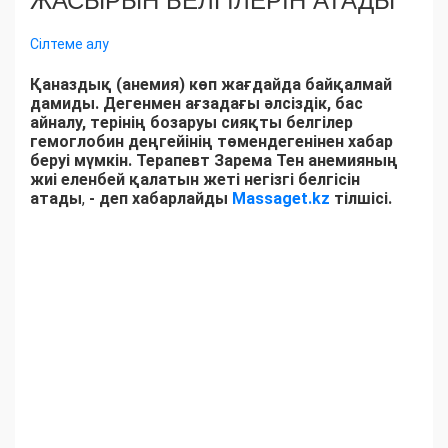
ЖАСЫРЫН БЕЛГІЛЕРІН АТАДЫ
Сілтеме алу
Қаназдық (анемия) көп жағдайда байқалмай
дамиды. Дегенмен ағзадағы әлсіздік, бас
айналу, терінің бозаруы сияқты белгілер
гемоглобин деңгейінің төмендегенінен хабар
беруі мүмкін. Терапевт Зарема Тен анемияның
жиі еленбей қалатын жеті негізгі белгісін
атады
,
- деп хабарлайды
Massaget.kz
тілшісі.