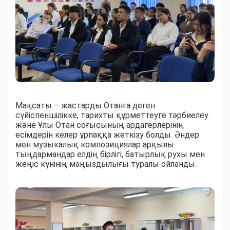
Мақсаты – жастарды Отанға деген
сүйіспеншілікке, тарихты құрметтеуге тәрбиелеу
және Ұлы Отан соғысының ардагерлерінің
есімдерін келер ұрпаққа жеткізу болды. Әндер
мен музыкалық композициялар арқылы
тыңдармандар елдің бірлігі, батырлық рухы мен
жеңіс күнінің маңыздылығы туралы ойланды.