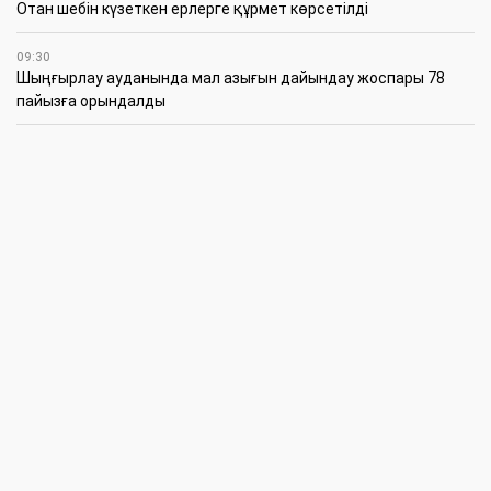
Отан шебін күзеткен ерлерге құрмет көрсетілді
09:30
​Шыңғырлау ауданында мал азығын дайындау жоспары 78
пайызға орындалды
09:00
​Теректіде жас отбасыларға арналған тренинг өтті
7 Тамыз
16:45
Балалардың жазғы кезеңдегі қауіпсіздігін қамтамасыз ету –
негізгі қауіп-қатерлерге кешенді бақылауды талап етеді
15:30
Батыстың барысы анықталды
12:30
«Бөрлі жаршысы – Бурлинские вести» газетінде жаңа басшы
11:00