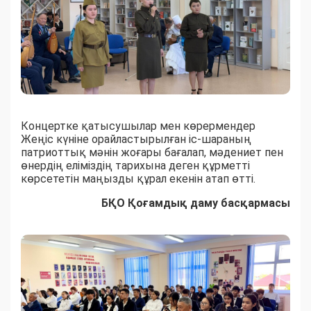
Концертке қатысушылар мен көрермендер
Жеңіс күніне орайластырылған іс-шараның
патриоттық мәнін жоғары бағалап, мәдениет пен
өнердің еліміздің тарихына деген құрметті
көрсететін маңызды құрал екенін атап өтті.
БҚО Қоғамдық даму басқармасы