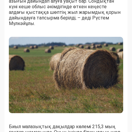
азығын дайындап алуға уақыт бар. Сондықтан
күні кеше облыс әкімдігінде өткен кеңесте
алдағы қыстаққа шөптің жыл жарымдық қорын
дайындауға тапсырма берілді, – деді Рүстем
Мүлкәйұлы.
Биыл малазықтық дақылдар көлемі 215,3 мың