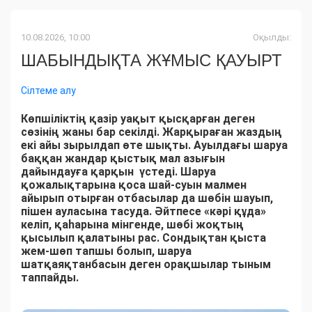
10.08.2026, 10:00
Оқылды:
ШАБЫНДЫҚТА ЖҰМЫС ҚАУЫРТ
Сілтеме алу
Көпшіліктің қазір уақыт қысқарған деген
сөзінің жаны бар секілді. Жарқыраған жаздың
екі айы зырылдап өте шықты. Ауылдағы шаруа
баққан жандар қыстық мал азығын
дайындауға қарқын үстеді. Шаруа
қожалықтарына қоса шай-суын малмен
айырып отырған отбасылар да шөбін шауып,
пішен ауласына тасуда. Әйтпесе «кәрі құда»
келіп, қаһарына мінгенде, шөбі жоқтың
қысылып қалатыны рас. Сондықтан қыста
жем-шөп тапшы болып, шаруа
шатқаяқтанбасын деген орақшылар тыным
таппайды.