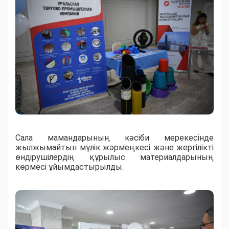
Сала мамандарының кәсіби мерекесінде
жылжымайтын мүлік жәрмеңкесі және жергілікті
өндірушілердің құрылыс материалдарының
көрмесі ұйымдастырылды.