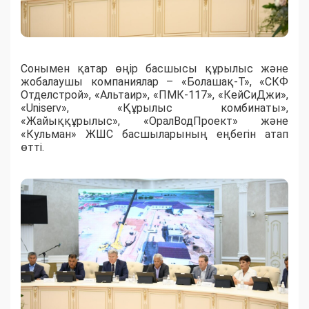
Сонымен қатар өңір басшысы құрылыс және
жобалаушы компаниялар – «Болашақ-Т», «СКФ
Отделстрой», «Альтаир», «ПМК-117», «КейСиДжи»,
«Uniserv», «Құрылыс комбинаты»,
«Жайыққұрылыс», «ОралВодПроект» және
«Кульман» ЖШС басшыларының еңбегін атап
өтті.