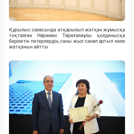
Құрылыс саласында атқарылып жатқан жұмысқа
тоқталған Нариман Төреғалиұлы қолданысқа
берілетін пәтерлердің саны жыл санап артып келе
жатқанын айтты.