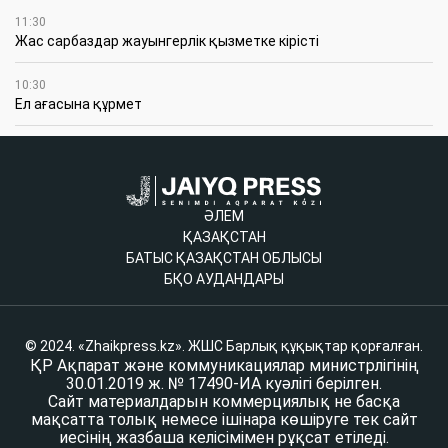
11:30
Жас сарбаздар жауынгерлік қызметке кірісті
10:30
Ел ағасына құрмет
ӘЛЕМ
ҚАЗАҚСТАН
БАТЫС ҚАЗАҚСТАН ОБЛЫСЫ
БҚО АУДАНДАРЫ
© 2024. «Zhaikpress.kz». ЖШС Барлық құқықтар қорғалған.
ҚР Ақпарат және коммуникациялар министрлігінің
30.01.2019 ж. № 17490-ИА куәлігі берілген.
Сайт материалдарын коммерциялық не басқа
мақсатта толық немесе ішінара көшіруге тек сайт
иесінің жазбаша келісімімен рұқсат етіледі.