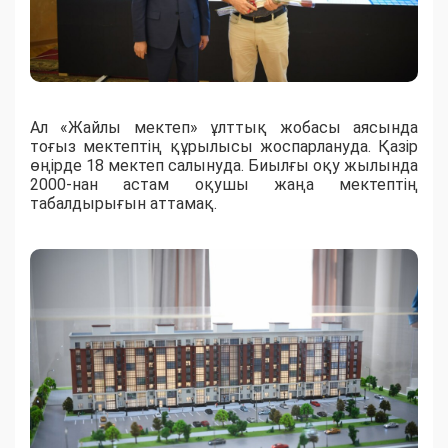
Ал «Жайлы мектеп» ұлттық жобасы аясында
тоғыз мектептің құрылысы жоспарлануда. Қазір
өңірде 18 мектеп салынуда. Биылғы оқу жылында
2000-нан астам оқушы жаңа мектептің
табалдырығын аттамақ.