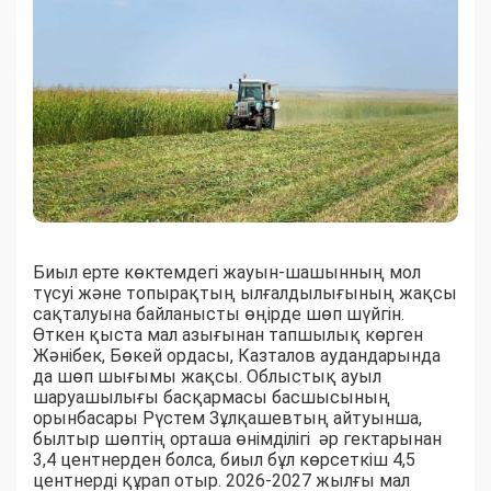
Биыл ерте көктемдегі жауын-шашынның мол
түсуі және топырақтың ылғалдылығының жақсы
сақталуына байланысты өңірде шөп шүйгін.
Өткен қыста мал азығынан тапшылық көрген
Жәнібек, Бөкей ордасы, Казталов аудандарында
да шөп шығымы жақсы. Облыстық ауыл
шаруашылығы басқармасы басшысының
орынбасары Рүстем Зұлқашевтың айтуынша,
былтыр шөптің орташа өнімділігі әр гектарынан
3,4 центнерден болса, биыл бұл көрсеткіш 4,5
центнерді құрап отыр. 2026-2027 жылғы мал