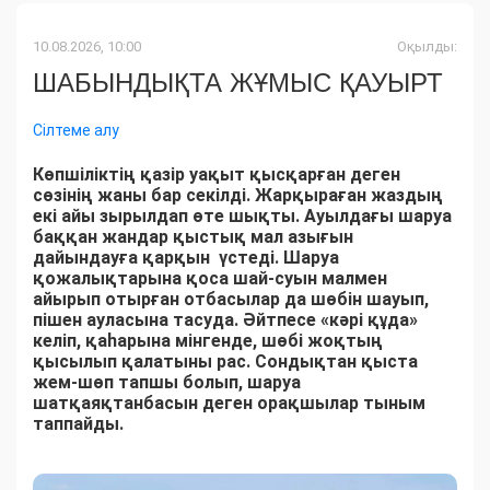
10.08.2026, 10:00
Оқылды:
ШАБЫНДЫҚТА ЖҰМЫС ҚАУЫРТ
Сілтеме алу
Көпшіліктің қазір уақыт қысқарған деген
сөзінің жаны бар секілді. Жарқыраған жаздың
екі айы зырылдап өте шықты. Ауылдағы шаруа
баққан жандар қыстық мал азығын
дайындауға қарқын үстеді. Шаруа
қожалықтарына қоса шай-суын малмен
айырып отырған отбасылар да шөбін шауып,
пішен ауласына тасуда. Әйтпесе «кәрі құда»
келіп, қаһарына мінгенде, шөбі жоқтың
қысылып қалатыны рас. Сондықтан қыста
жем-шөп тапшы болып, шаруа
шатқаяқтанбасын деген орақшылар тыным
таппайды.