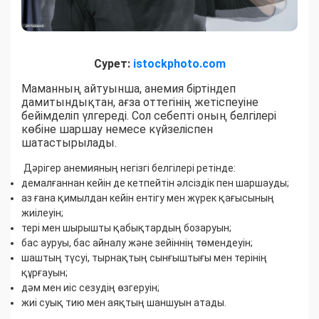
Сурет:
istockphoto.com
Маманның айтуынша, анемия біртіндеп
дамитындықтан, ағза оттегінің жетіспеуіне
бейімделіп үлгереді. Сол себепті оның белгілері
көбіне шаршау немесе күйзеліспен
шатастырылады.
Дәрігер анемияның негізгі белгілері ретінде:
демалғаннан кейін де кетпейтін әлсіздік пен шаршауды;
аз ғана қимылдан кейін ентігу мен жүрек қағысының
жиілеуін;
тері мен шырышты қабықтардың бозаруын;
бас ауруы, бас айналу және зейіннің төмендеуін;
шаштың түсуі, тырнақтың сынғыштығы мен терінің
құрғауын;
дәм мен иіс сезудің өзгеруін;
жиі суық тию мен аяқтың шаншуын атады.