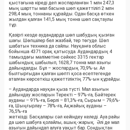
қыстағына кіреді деп жоспарланған 1 млн 247,3
мың шартты мал басына шөп қажеттілігі 2 млн
298,4 мың тоннаны құрайды. Одан басқа өткен
жылдан қалған 141,5 мың тонна шөп сақтаулы
тұр.
Қазіргі кезде аудандарда шөп шабудың қызған
шағы. Шөпшілер бел жазбай, тер төгуде. Шөп
шабатын техника да сайлы. Науқанға облыс
бойынша 4371 орақ қатысуда. Аудандардың 4
тамыздағы мәліметіне сәйкес 3315 гектар
шабындық шабылып, 1628,7 тонна мал азығы
дайындалды. Бұл – жоспардың 70,9%-ы. Ал
былтырғыдан қалған шөпті қоса есептегенде
аталған көрсеткіш қажеттіліктің 77%-ын құрайды.
– Аудандарда науқан қыза түсті. Мал азығын
дайындау жоспарын Теректі – 97%-ға, Бәйтерек
ауданы – 91%-ға, Бөрлі – 81,3%-ға, Сырым – 79,6%-
ға, Шыңғырлау – 78%-ға, Ақжайық ауданы –
76,5%-ға
жеткізді. Басқалары сәл кейіндеу келеді. Ауа райы
да шөп шабуға қолайлы, ашық-жарық. Әлі де мал
азығын дайындап алуға уақыт бар. Сондықтан