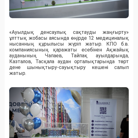
«Ауылдық денсаулық сақтауды жаңғырту»
ұлттық жобасы аясында өңірде 12 медициналық
нысанның құрылысы жүріп жатыр. КПО б.в.
компаниясының қаражаты есебінен Ақжайық
ауданының Чапаев, Тайпақ ауылдарында,
Казталов, Тасқала аудан орталықтарында төрт
дене шынықтыру-сауықтыру кешені салып
жатыр.