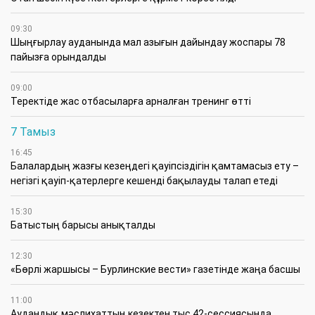
09:30
​Шыңғырлау ауданында мал азығын дайындау жоспары 78
пайызға орындалды
09:00
​Теректіде жас отбасыларға арналған тренинг өтті
7 Тамыз
16:45
Балалардың жазғы кезеңдегі қауіпсіздігін қамтамасыз ету –
негізгі қауіп-қатерлерге кешенді бақылауды талап етеді
15:30
Батыстың барысы анықталды
12:30
«Бөрлі жаршысы – Бурлинские вести» газетінде жаңа басшы
11:00
Аудандық мәслихаттың кезектен тыс 42-сессиясында