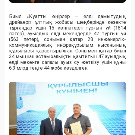
Биыл «Қуатты өңірлер – елді дамытудың
драйвері» ұлттық жобасы шеңберінде кезекте
тұрғандар үшін 15 көппәтерлі тұрғын үй (1814
пәтер), ауылдық елді мекендерде 42 тұрғын үй
(563 пәтер), сонымен қатар 28 инженерлік-
коммуникациялық инфрақұрылым нысанының
құрылысы қарастырылған. Сонымен қатар биыл
34 мыңнан астам халықты қамтитын 47 ауылдық
елді мекенге сапалы ауыз су жеткізу үшін құны
6,3 млрд теңге 44 жоба көзделген.