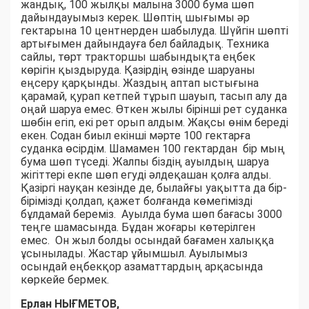
жандық, 100 жылқы малына 3000 бума шөп
дайындауымыз керек. Шөптің шығымы әр
гектарына 10 центнерден шабылуда. Шүйгін шөпті
артығымен дайындауға бел байладық. Техника
сайлы, төрт тракторшы шабындықта еңбек
көрігін қыздыруда. Қазірдің өзінде шаруаны
еңсеру қарқынды. Жаздың аптап ыстығына
қарамай, қурап кетпей тұрып шауып, тасып алу да
оңай шаруа емес. Өткен жылы бірінші рет суданка
шөбін егіп, екі рет орып алдым. Жақсы өнім береді
екен. Содан биыл екінші мәрте 100 гектарға
суданка өсірдім. Шамамен 100 гектардан бір мың
бума шөп түседі. Жалпы біздің ауылдың шаруа
жігіттері екпе шөп егуді әлдеқашан қолға алды.
Қазіргі науқан кезінде де, былайғы уақытта да бір-
бірімізді қолдап, қажет болғанда көмегімізді
бұлдамай береміз. Ауылда бума шөп бағасы 3000
теңге шамасында. Бұдан жоғары көтерілген
емес. Он жыл болды осындай бағамен халыққа
ұсынылады. Жастар ұйымшыл. Ауылымыз
осындай еңбекқор азаматтардың арқасында
көркейе бермек.
Ерлан НЫҒМЕТОВ,