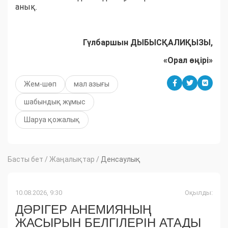
анық.
Гүлбаршын ДЫБЫСҚАЛИҚЫЗЫ,
«Орал өңірі»
Жем-шөп
мал азығы
шабындық жұмыс
Шаруа қожалық
Басты бет
/
Жаңалықтар
/
Денсаулық
10.08.2026, 9:30
Оқылды:
ДӘРІГЕР АНЕМИЯНЫҢ
ЖАСЫРЫН БЕЛГІЛЕРІН АТАДЫ