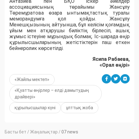
Антазиев пен БҚО іскер әйелдер
ассоциациясының төрайымы Жансұлу
Төремұратова өзара ынтымақтастық туралы
меморандумға қол қойды. Жансұлу
Менешқызының айтуынша, бұл келісім қоғамдық
ұйым мен атқарушы биліктің бірлесіп, ашық
жұмыс істеуіне мұрындық болмақ. Іс-шарада өңір
құрылысшыларының жетістіктерін паш еткен
бейнеролик көрсетілді.
Ясипа Рабаева,
«Орал өңірі»
«Жайлы мектеп»
«Қуатты өңірлер – елді дамытудың
драйвері»
құрылысшылар күні
ұлттық жоба
Басты бет
/
Жаңалықтар
/
07 news