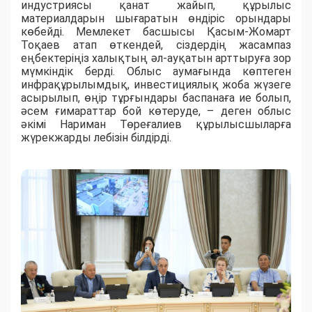
индустриясы қанат жайып, құрылыс
материалдарын шығаратын өндіріс орындары
көбейді. Мемлекет басшысы Қасым-Жомарт
Тоқаев атап өткендей, сіздердің жасампаз
еңбектеріңіз халықтың әл-ауқатын арттыруға зор
мүмкіндік берді. Облыс аумағында көптеген
инфрақұрылымдық, инвестициялық жоба жүзеге
асырылып, өңір тұрғындары баспанаға ие болып,
әсем ғимараттар бой көтеруде, – деген облыс
әкімі Нариман Төреғалиев құрылысшыларға
жүрекжарды лебізін білдірді.