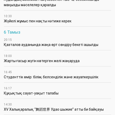
маңызды мәселелер қаралды
10:30
Жүйелі жұмыс пен нақты нәтиже керек
6 Тамыз
20:15
Қазталов ауданында жаңа өрт сөндіру бекеті ашылды
18:00
Жарты ғасыр жүгін көтерген желі жаңаруда
16:45
Студенттік өмір: білім, белсенділік және жауапкершілік
16:17
Құқықтық сауат-уақыт талабы
14:30
XV Халықаралық “舞蹈世界 Удао шыжие” атты би байқауы