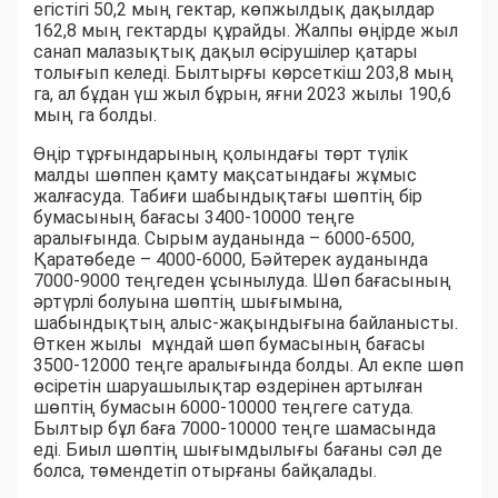
егістігі 50,2 мың гектар, көпжылдық дақылдар
162,8 мың гектарды құрайды. Жалпы өңірде жыл
санап малазықтық дақыл өсірушілер қатары
толығып келеді. Былтырғы көрсеткіш 203,8 мың
га, ал бұдан үш жыл бұрын, яғни 2023 жылы 190,6
мың га болды.
Өңір тұрғындарының қолындағы төрт түлік
малды шөппен қамту мақсатындағы жұмыс
жалғасуда. Табиғи шабындықтағы шөптің бір
бумасының бағасы 3400-10000 теңге
аралығында. Сырым ауданында – 6000-6500,
Қаратөбеде – 4000-6000, Бәйтерек ауданында
7000-9000 теңгеден ұсынылуда. Шөп бағасының
әртүрлі болуына шөптің шығымына,
шабындықтың алыс-жақындығына байланысты.
Өткен жылы мұндай шөп бумасының бағасы
3500-12000 теңге аралығында болды. Ал екпе шөп
өсіретін шаруашылықтар өздерінен артылған
шөптің бумасын 6000-10000 теңгеге сатуда.
Былтыр бұл баға 7000-10000 теңге шамасында
еді. Биыл шөптің шығымдылығы бағаны сәл де
болса, төмендетіп отырғаны байқалады.