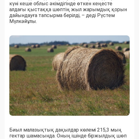
күні кеше облыс әкімдігінде өткен кеңесте
алдағы қыстаққа шөптің жыл жарымдық қорын
дайындауға тапсырма берілді, – деді Рүстем
Мүлкәйұлы.
Биыл малазықтық дақылдар көлемі 215,3 мың
гектар шамасында. Оның ішінде біржылдық шөп