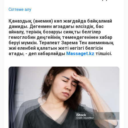
Сілтеме алу
Қаназдық (анемия) көп жағдайда байқалмай
дамиды. Дегенмен ағзадағы әлсіздік, бас
айналу, терінің бозаруы сияқты белгілер
гемоглобин деңгейінің төмендегенінен хабар
беруі мүмкін. Терапевт Зарема Тен анемияның
жиі еленбей қалатын жеті негізгі белгісін
атады
,
- деп хабарлайды
Massaget.kz
тілшісі.