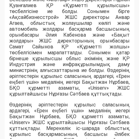
Қуанғалиев ҚР «Құрметті құрылысшы»
төсбелгісіне ие болды. Сонымен бірге
«Ақсайбизнесстрой» ЖШС директоры Анвар
Агаев, облыстық жолаушылар көлігі және
автомобиль жолдары басқарма басшысының
орынбасары Әлия Кабенова және «Бақыт
жолдары» ЖШС директорының орынбасары
Самат Сайынов ҚР «Құрметті жолшы»
төсбелгісімен марапатталды. Сонымен қатар
бірнеше құрылысшы облыс әкімінің және ҚР
Индустрия және инфрақұрылымдық даму
министрінің алғысхаттарына ие болды. Өздерінің
әріптестерін құрылыс саласының ардагері, «Ерен
еңбегі үшін» медалінің иегері Бақытжан Нұрбаев,
БҚО құрметті азаматы, «Uniserv» ЖШС
құрылтайшысы Нұрғазы Сәтбаев құттықтады.
Өздерінің әріптестерін құрылыс саласының
ардагері, «Ерен еңбегі үшін» медалінің иегері
Бақытжан Нұрбаев, БҚО құрметті азаматы,
«Uniserv» ЖШС құрылтайшысы Нұрғазы Сәтбаев
құттықтады. Мерекелік іс-шарада облыстық
құрылыс басқармасының басшысы Әлібек