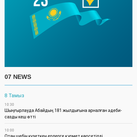
07 NEWS
8 Тамыз
10:30
Шыңғырлауда Абайдың 181 жылдығына арналған әдеби-
сазды кеш өтті
10:00
Отан шебін күзеткен ерлерге құрмет көрсетілді