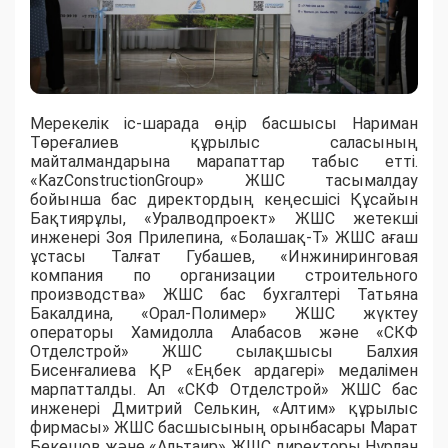
Мерекелік іс-шарада өңір басшысы Нариман
Төреғалиев құрылыс саласының
майталмандарына марапаттар табыс етті.
«KazConstructionGroup» ЖШС тасымалдау
бойынша бас директордың кеңесшісі Құсайын
Бақтиярұлы, «Уралводпроект» ЖШС жетекші
инженері Зоя Прилепина, «Болашақ-Т» ЖШС ағаш
ұстасы Талғат Губашев, «Инжиниринговая
компания по организации строительного
производства» ЖШС бас бухгалтері Татьяна
Бакалдина, «Орал-Полимер» ЖШС жүктеу
операторы Хамидолла Алабасов және «СКФ
Отделстрой» ЖШС сылақшысы Балхия
Бисенғалиева ҚР «Еңбек ардагері» медалімен
марпатталды. Ал «СКФ Отделстрой» ЖШС бас
инженері Дмитрий Селькин, «Алтим» құрылыс
фирмасы» ЖШС басшысының орынбасары Марат
Бекешов және «Альтаир» ЖШС директоры Нұрлан