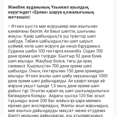
Жәнібек ауданының Ұзынкөл ауылдық
округіндегі «Ерлан» шаруа қожалығының
жетекшісі:
– Өткен қыста мал өсірушілер мал азығынан
қиналғаны белгілі. Ал биыл шөптің шығымы
жақсы. Қазір шабындықта үш трактор шөп
шабуда. Табиғи шабындықтан шөп шауып
қоймай, екпе шөп өсіруге де көңіл бұрудамыз.
Суданка шөбін 100 гектарға еккенбіз. Содан 700
дана орама шөп түсірдік. Былтыр 92 дана бума
шөп алынды. Жаңбыр болса, тағы да орақ
саламыз. Қырлықтан 700 дана орама шөп
шабылды. Оның гектарынан 150 дана орамадан
алынды. Өткен жылы шөп шабу науқанында 1000
дана орама шөп дайындалды. Ал қазіргі кезде ай
жарым уақыт ішінде 1,5 мың дана орама шөп
дайын тұр. Осыған қарап-ақ шөп шығымдылығын
бағамдауға болады. Алдағы қысқа 120 бас асыл
тұқымды және 200 бас жайын ірі қара малмен
кіреміз деп жоспарладық. Жалпы жыл жарымдық
мал азығын дайындауды мақсат-меже етудеміз.
Шөпті молынан дайындасақ, еш ұтылмасымыз