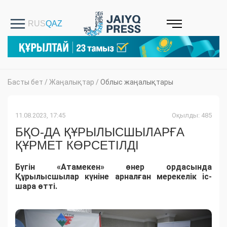
Басты бет
/
Жаңалықтар
/
Облыс жаңалықтары
11.08.2023, 17:45
Оқылды: 485
БҚО-ДА ҚҰРЫЛЫСШЫЛАРҒА
ҚҰРМЕТ КӨРСЕТІЛДІ
Бүгін «Атамекен» өнер ордасында
Құрылысшылар күніне арналған мерекелік іс-
шара өтті.