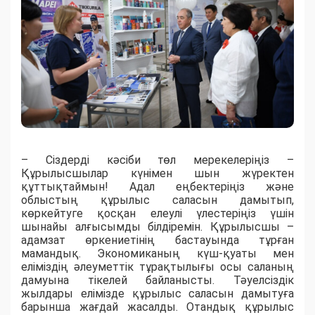
– Сіздерді кәсіби төл мерекелеріңіз –
Құрылысшылар күнімен шын жүректен
құттықтаймын! Адал еңбектеріңіз және
облыстың құрылыс саласын дамытып,
көркейтуге қосқан елеулі үлестеріңіз үшін
шынайы алғысымды білдіремін. Құрылысшы –
адамзат өркениетінің бастауында тұрған
мамандық. Экономиканың күш-қуаты мен
еліміздің әлеуметтік тұрақтылығы осы саланың
дамуына тікелей байланысты. Тәуелсіздік
жылдары елімізде құрылыс саласын дамытуға
барынша жағдай жасалды. Отандық құрылыс