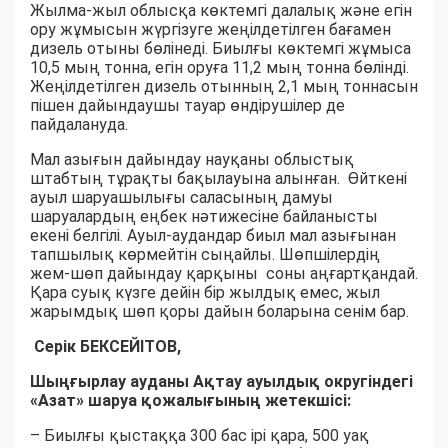
Жылма-жыл облысқа көктемгі далалық және егін
ору жұмысын жүргізуге жеңілдетілген бағамен
дизель отыны бөлінеді. Биылғы көктемгі жұмыса
10,5 мың тонна, егін оруға 11,2 мың тонна бөлінді.
Жеңілдетілген дизель отынның 2,1 мың тоннасын
пішен дайындаушы тауар өндірушілер де
пайдалануда.
Мал азығын дайындау науқаны облыстық
штабтың тұрақты бақылауына алынған. Өйткені
ауыл шаруашылығы саласының дамуы
шаруалардың еңбек нәтижесіне байланысты
екені белгілі. Ауыл-аудандар биыл мал азығынан
тапшылық көрмейтін сыңайлы. Шөпшілердің
жем-шөп дайындау қарқыны соны аңғартқандай.
Қара суық күзге дейін бір жылдық емес, жыл
жарымдық шөп қоры дайын боларына сенім бар.
Серік БЕКСЕЙІТОВ,
Шыңғырлау ауданы Ақтау ауылдық округіндегі
«Азат» шаруа қожалығының жетекшісі:
– Биылғы қыстаққа 300 бас ірі қара, 500 уақ