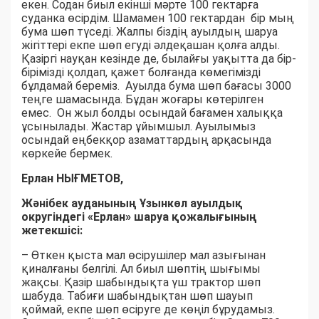
екен. Содан биыл екінші мәрте 100 гектарға
суданка өсірдім. Шамамен 100 гектардан бір мың
бума шөп түседі. Жалпы біздің ауылдың шаруа
жігіттері екпе шөп егуді әлдеқашан қолға алды.
Қазіргі науқан кезінде де, былайғы уақытта да бір-
бірімізді қолдап, қажет болғанда көмегімізді
бұлдамай береміз. Ауылда бума шөп бағасы 3000
теңге шамасында. Бұдан жоғары көтерілген
емес. Он жыл болды осындай бағамен халыққа
ұсынылады. Жастар ұйымшыл. Ауылымыз
осындай еңбекқор азаматтардың арқасында
көркейе бермек.
Ерлан НЫҒМЕТОВ,
Жәнібек ауданының Ұзынкөл ауылдық
округіндегі «Ерлан» шаруа қожалығының
жетекшісі:
– Өткен қыста мал өсірушілер мал азығынан
қиналғаны белгілі. Ал биыл шөптің шығымы
жақсы. Қазір шабындықта үш трактор шөп
шабуда. Табиғи шабындықтан шөп шауып
қоймай, екпе шөп өсіруге де көңіл бұрудамыз.