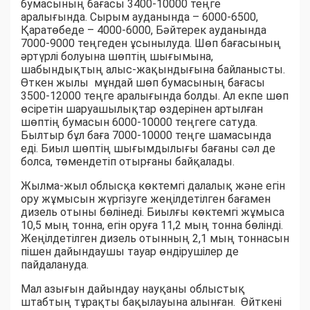
бумасының бағасы 3400-10000 теңге
аралығында. Сырым ауданында – 6000-6500,
Қаратөбеде – 4000-6000, Бәйтерек ауданында
7000-9000 теңгеден ұсынылуда. Шөп бағасының
әртүрлі болуына шөптің шығымына,
шабындықтың алыс-жақындығына байланысты.
Өткен жылы мұндай шөп бумасының бағасы
3500-12000 теңге аралығында болды. Ал екпе шөп
өсіретін шаруашылықтар өздерінен артылған
шөптің бумасын 6000-10000 теңгеге сатуда.
Былтыр бұл баға 7000-10000 теңге шамасында
еді. Биыл шөптің шығымдылығы бағаны сәл де
болса, төмендетіп отырғаны байқалады.
Жылма-жыл облысқа көктемгі далалық және егін
ору жұмысын жүргізуге жеңілдетілген бағамен
дизель отыны бөлінеді. Биылғы көктемгі жұмыса
10,5 мың тонна, егін оруға 11,2 мың тонна бөлінді.
Жеңілдетілген дизель отынның 2,1 мың тоннасын
пішен дайындаушы тауар өндірушілер де
пайдалануда.
Мал азығын дайындау науқаны облыстық
штабтың тұрақты бақылауына алынған. Өйткені