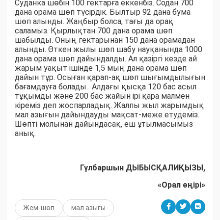
Суданка шөбін 100 гектарға еккенбіз. Содан 700
дана орама шөп түсірдік. Былтыр 92 дана бума
шөп алынды. Жаңбыр болса, тағы да орақ
саламыз. Қырлықтан 700 дана орама шөп
шабылды. Оның гектарынан 150 дана орамадан
алынды. Өткен жылы шөп шабу науқанында 1000
дана орама шөп дайындалды. Ал қазіргі кезде ай
жарым уақыт ішінде 1,5 мың дана орама шөп
дайын тұр. Осыған қарап-ақ шөп шығымдылығын
бағамдауға болады. Алдағы қысқа 120 бас асыл
тұқымды және 200 бас жайын ірі қара малмен
кіреміз деп жоспарладық. Жалпы жыл жарымдық
мал азығын дайындауды мақсат-меже етудеміз.
Шөпті молынан дайындасақ, еш ұтылмасымыз
анық.
Гүлбаршын ДЫБЫСҚАЛИҚЫЗЫ,
«Орал өңірі»
Жем-шөп
мал азығы