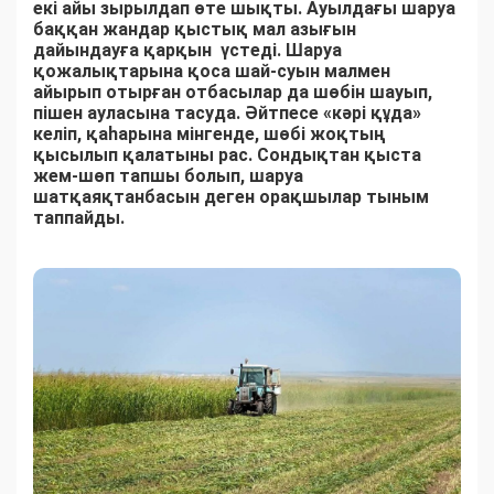
екі айы зырылдап өте шықты. Ауылдағы шаруа
баққан жандар қыстық мал азығын
дайындауға қарқын үстеді. Шаруа
қожалықтарына қоса шай-суын малмен
айырып отырған отбасылар да шөбін шауып,
пішен ауласына тасуда. Әйтпесе «кәрі құда»
келіп, қаһарына мінгенде, шөбі жоқтың
қысылып қалатыны рас. Сондықтан қыста
жем-шөп тапшы болып, шаруа
шатқаяқтанбасын деген орақшылар тыным
таппайды.