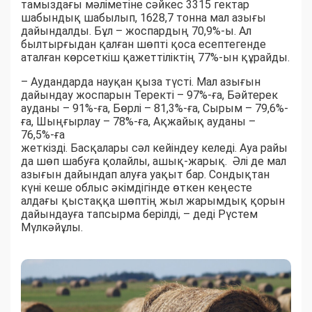
тамыздағы мәліметіне сәйкес 3315 гектар
шабындық шабылып, 1628,7 тонна мал азығы
дайындалды. Бұл – жоспардың 70,9%-ы. Ал
былтырғыдан қалған шөпті қоса есептегенде
аталған көрсеткіш қажеттіліктің 77%-ын құрайды.
– Аудандарда науқан қыза түсті. Мал азығын
дайындау жоспарын Теректі – 97%-ға, Бәйтерек
ауданы – 91%-ға, Бөрлі – 81,3%-ға, Сырым – 79,6%-
ға, Шыңғырлау – 78%-ға, Ақжайық ауданы –
76,5%-ға
жеткізді. Басқалары сәл кейіндеу келеді. Ауа райы
да шөп шабуға қолайлы, ашық-жарық. Әлі де мал
азығын дайындап алуға уақыт бар. Сондықтан
күні кеше облыс әкімдігінде өткен кеңесте
алдағы қыстаққа шөптің жыл жарымдық қорын
дайындауға тапсырма берілді, – деді Рүстем
Мүлкәйұлы.