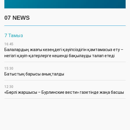
07 NEWS
7 Тамыз
16:45
Балалардың жазғы кезеңдегі қауіпсіздігін қамтамасыз ету –
негізгі қауіп-қатерлерге кешенді бақылауды талап етеді
15:30
Батыстың барысы анықталды
12:30
«Бөрлі жаршысы – Бурлинские вести» газетінде жаңа басшы
11:00
Аудандық мәслихаттың кезектен тыс 42-сессиясында
маңызды мәселелер қаралды
10:30