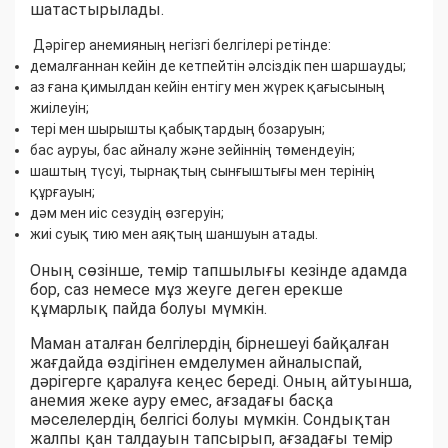
шатастырылады.
Дәрігер анемияның негізгі белгілері ретінде:
демалғаннан кейін де кетпейтін әлсіздік пен шаршауды;
аз ғана қимылдан кейін ентігу мен жүрек қағысының
жиілеуін;
тері мен шырышты қабықтардың бозаруын;
бас ауруы, бас айналу және зейіннің төмендеуін;
шаштың түсуі, тырнақтың сынғыштығы мен терінің
құрғауын;
дәм мен иіс сезудің өзгеруін;
жиі суық тию мен аяқтың шаншуын атады.
Оның сөзінше, темір тапшылығы кезінде адамда
бор, саз немесе мұз жеуге деген ерекше
құмарлық пайда болуы мүмкін.
Маман аталған белгілердің бірнешеуі байқалған
жағдайда өздігінен емделумен айналыспай,
дәрігерге қаралуға кеңес береді. Оның айтуынша,
анемия жеке ауру емес, ағзадағы басқа
мәселелердің белгісі болуы мүмкін. Сондықтан
жалпы қан талдауын тапсырып, ағзадағы темір