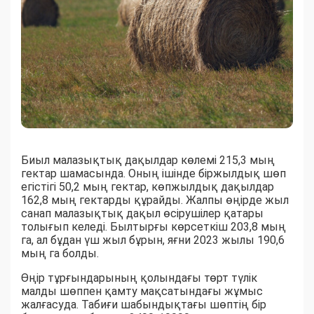
Биыл малазықтық дақылдар көлемі 215,3 мың
гектар шамасында. Оның ішінде біржылдық шөп
егістігі 50,2 мың гектар, көпжылдық дақылдар
162,8 мың гектарды құрайды. Жалпы өңірде жыл
санап малазықтық дақыл өсірушілер қатары
толығып келеді. Былтырғы көрсеткіш 203,8 мың
га, ал бұдан үш жыл бұрын, яғни 2023 жылы 190,6
мың га болды.
Өңір тұрғындарының қолындағы төрт түлік
малды шөппен қамту мақсатындағы жұмыс
жалғасуда. Табиғи шабындықтағы шөптің бір