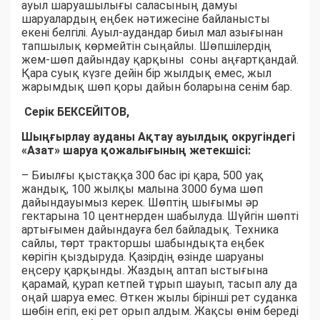
ауыл шаруашылығы саласының дамуы
шаруалардың еңбек нәтижесіне байланысты
екені белгілі. Ауыл-аудандар биыл мал азығынан
тапшылық көрмейтін сыңайлы. Шөпшілердің
жем-шөп дайындау қарқыны соны аңғартқандай.
Қара суық күзге дейін бір жылдық емес, жыл
жарымдық шөп қоры дайын боларына сенім бар.
Серік БЕКСЕЙІТОВ,
Шыңғырлау ауданы Ақтау ауылдық округіндегі
«Азат» шаруа қожалығының жетекшісі:
– Биылғы қыстаққа 300 бас ірі қара, 500 уақ
жандық, 100 жылқы малына 3000 бума шөп
дайындауымыз керек. Шөптің шығымы әр
гектарына 10 центнерден шабылуда. Шүйгін шөпті
артығымен дайындауға бел байладық. Техника
сайлы, төрт тракторшы шабындықта еңбек
көрігін қыздыруда. Қазірдің өзінде шаруаны
еңсеру қарқынды. Жаздың аптап ыстығына
қарамай, қурап кетпей тұрып шауып, тасып алу да
оңай шаруа емес. Өткен жылы бірінші рет суданка
шөбін егіп, екі рет орып алдым. Жақсы өнім береді