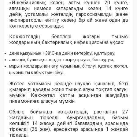
«Инкубациялық кезең алты күннен 20 күнге,
алғашқы немесе катаральды кезең 14 күнге
дейін, ұстамалы жөтелдің пароксизмалды және
инспираторлы ентігу кезеңі бір ай және одан да
көп кезеңге созылады.
Көкжөтелдің белгілері жоғары тыныс
жолдарының бактериялық инфекциясына ұқсас:
дене қызуының +38°С-қа дейін көтерілуі, қалтырау;
әлсіздік, бұлшықеттердің «сырқырауы», бас ауруы;
мұрын жолдарынан ағу, мұрынның бітелуі, құрғақ жөтел,
шырышты қабықтың ісінуі.
Жөтел ұстамасы кезінде науқас қиналып, беті
қызарып, құсады және тыныс алуы тоқтап қалуы
мүмкін. Көкжөтел қатты асқынған жағдайда
пневмонияға ұласуы мүмкін.
Облыс бойынша көкжөтелдің расталған 27
жағдайын тіркелді. Ауырғандардың басым
көпшілігі 14 жасқа дейінгі балалардың арасында
тіркелді (26 жағ), ересектер арасында 1 жағдай
тіркелді.