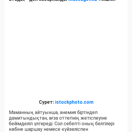
Сурет:
istockphoto.com
Маманның айтуынша, анемия біртіндеп
дамитындықтан, ағза оттегінің жетіспеуіне
бейімделіп үлгереді. Сол себепті оның белгілері
көбіне шаршау немесе күйзеліспен