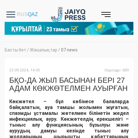
Басты бет
/
Жаңалықтар
/
07 news
23.09.2024, 14:45
Оқылды: 689
БҚО-ДА ЖЫЛ БАСЫНАН БЕРІ 27
АДАМ КӨКЖӨТЕЛМЕН АУЫРҒАН
Көкжөтел
– бұл көбінесе балаларда
байқалатын, ауа тамшы жолымен жұғатын,
спазмды ұстамалы жөтелмен білінетін жедел
инфекциялық ауру. Көкжөтелдің ерекшелігі –
тыныс алу функциясының бұзылуы және
аурудың дамуы кезінде тыныс алу
жолдарының шырышты қабаттарының