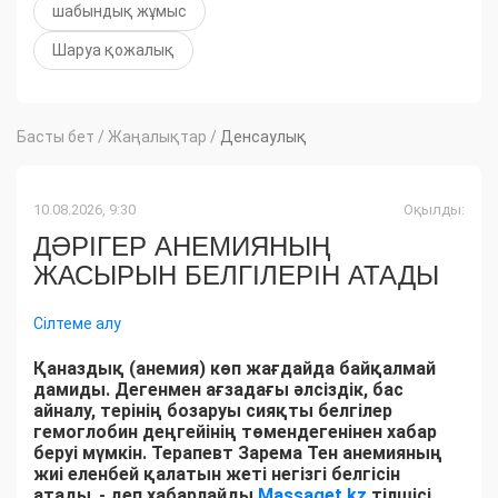
шабындық жұмыс
Шаруа қожалық
Басты бет
/
Жаңалықтар
/
Денсаулық
10.08.2026, 9:30
Оқылды:
ДӘРІГЕР АНЕМИЯНЫҢ
ЖАСЫРЫН БЕЛГІЛЕРІН АТАДЫ
Сілтеме алу
Қаназдық (анемия) көп жағдайда байқалмай
дамиды. Дегенмен ағзадағы әлсіздік, бас
айналу, терінің бозаруы сияқты белгілер
гемоглобин деңгейінің төмендегенінен хабар
беруі мүмкін. Терапевт Зарема Тен анемияның
жиі еленбей қалатын жеті негізгі белгісін
атады
,
- деп хабарлайды
Massaget.kz
тілшісі.