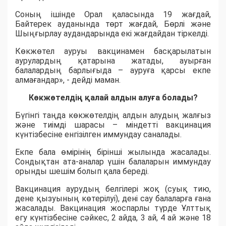
Соның ішінде Орал қаласында 19 жағдай,
Байтерек ауданында төрт жағдай, Бөрлі және
Шыңғырлау аудандарында екі жағдайдан тіркелді.
Көкжөтел ауруы
вакцинамен
басқарылатын
аурулардың қатарына жатады, ауырған
балалардың барлығыда – ауруға қарсы екпе
алмағандар», - дейді маман.
Көкжөтелдің қалай алдын алу
ға болады?
Бүгінгі таңда көкжөтелдің алдын алудың жалғыз
және тиімді шарасы – міндетті
вакцинация
күнтізбесіне енгізілген иммундау саналады.
Екпе бала өмірінің бірінші жылында жасалады.
Сондықтан ата-аналар үшін балаларын иммундау
орынды шешім болып қала береді.
Вакцинация аурудың белгілері жоқ (суық тию,
дене қызуының көтерілуі), дені сау балаларға ғана
жасалады. Вакцинация жоспарлы түрде Ұлттық
егу күнтізбесіне сәйкес, 2 айда, 3 ай, 4 ай және 18