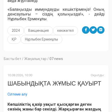
айда жүргізіледі.
«Балаңызды иммундауды кешіктірмеңіз! Оның
денсаулығы – сіздің қолыңызда!», - дейді
Нұрлыбек Ермекұлы.
2024
Вакцинация
көкжөтел
ҚР
Нұрлыбек Ермекұлы
Басты бет
/
Жаңалықтар
/
07 news
10.08.2026, 10:00
Оқылды:
ШАБЫНДЫҚТА ЖҰМЫС ҚАУЫРТ
Сілтеме алу
Көпшіліктің қазір уақыт қысқарған деген
сөзінің жаны бар секілді. Жарқыраған жаздың