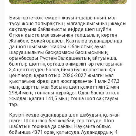
Биыл ерте көктемдегі жауын-шашынның мол
түсуі және топырақтың ылғалдылығының жақсы
сақталуына байланысты өңірде шөп шүйгін.
Өткен қыста мал азығынан тапшылық көрген
Жәнібек, Бөкей ордасы, Казталов аудандарында
да шөп шығымы жақсы. Облыстық ауыл
шаруашылығы басқармасы басшысының
орынбасары Рүстем Зұлқашевтың айтуынша,
былтыр шөптің орташа өнімділігі әр гектарынан
3,4 центнерден болса, биыл бұл көрсеткіш 4,5
центнерді құрап отыр. 2026-2027 жылғы мал
қыстағына кіреді деп жоспарланған 1 млн 247,3
мың шартты мал басына шөп қажеттілігі 2 млн
298,4 мың тоннаны құрайды. Одан басқа өткен
жылдан қалған 141,5 мың тонна шөп сақтаулы
тұр.
Қазіргі кезде аудандарда шөп шабудың қызған
шағы. Шөпшілер бел жазбай, тер төгуде. Шөп
шабатын техника да сайлы. Науқанға облыс
бойынша 4371 орақ қатысуда. Аудандардың 4