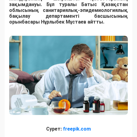
зақымдануы. Бұл туралы Батыс Қазақстан
облысының санитариялық-эпидемиологиялық
бақылау департаменті басшысының
орынбасары Нұрлыбек Мұстаев айтты.
Сурет:
freepik.com