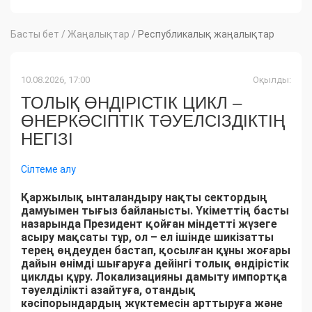
Басты бет
/
Жаңалықтар
/
Республикалық жаңалықтар
10.08.2026, 17:00
Оқылды:
ТОЛЫҚ ӨНДІРІСТІК ЦИКЛ –
ӨНЕРКӘСІПТІК ТӘУЕЛСІЗДІКТІҢ
НЕГІЗІ
Сілтеме алу
Қаржылық ынталандыру нақты сектордың
дамуымен тығыз байланысты. Үкіметтің басты
назарында Президент қойған міндетті жүзеге
асыру мақсаты тұр, ол – ел ішінде шикізатты
терең өңдеуден бастап, қосылған құны жоғары
дайын өнімді шығаруға дейінгі толық өндірістік
циклды құру. Локализацияны дамыту импортқа
тәуелділікті азайтуға, отандық
кәсіпорындардың жүктемесін арттыруға және