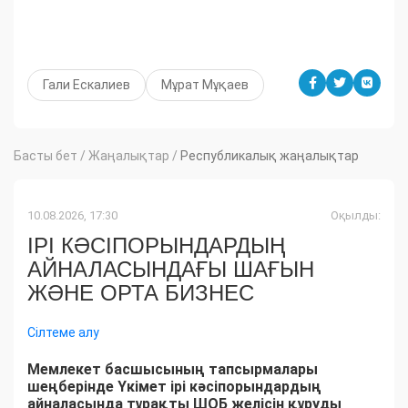
Гали Ескалиев
Мұрат Мұқаев
Басты бет
/
Жаңалықтар
/
Республикалық жаңалықтар
10.08.2026, 17:30
Оқылды:
ІРІ КӘСІПОРЫНДАРДЫҢ
АЙНАЛАСЫНДАҒЫ ШАҒЫН
ЖӘНЕ ОРТА БИЗНЕС
Сілтеме алу
Мемлекет басшысының тапсырмалары
шеңберінде Үкімет ірі кәсіпорындардың
айналасында тұрақты ШОБ желісін құруды