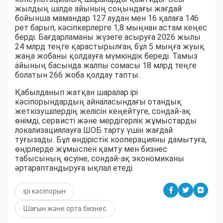
жылдың шілде айының соңындағы жағдай
бойынша мамандар 127 аудан мен 16 қалаға 146
рет барып, кәсіпкерлерге 1,8 мыңнан астам кеңес
берді. Бағдарламаны жүзеге асыруға 2026 жылы
24 млрд теңге қарастырылған, бұл 5 мыңға жуық
жаңа жобаны қолдауға мүмкіндік береді. Тамыз
айының басында жалпы сомасы 18 млрд теңге
болатын 266 жоба қолдау тапты.
Қабылданып жатқан шаралар ірі
кәсіпорындардың айналасындағы отандық
жеткізушілердің желісін кеңейтуге, сондай-ақ
өнімді, сервисті және мердігерлік жұмыстарды
локализациялауға ШОБ тарту үшін жағдай
туғызады. Бұл өндірістік кооперацияны дамытуға,
өңірлерде жұмыспен қамту мен бизнес
табысының өсуіне, сондай-ақ экономиканы
әртараптандыруға ықпал етеді.
ірі кәсіпорын
Шағын және орта бизнес