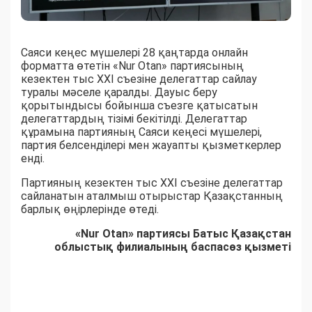
Саяси кеңес мүшелері 28 қаңтарда онлайн
форматта өтетін «Nur Otan» партиясының
кезектен тыс ХХІ съезіне делегаттар сайлау
туралы мәселе қаралды. Дауыс беру
қорытындысы бойынша съезге қатысатын
делегаттардың тізімі бекітілді. Делегаттар
құрамына партияның Саяси кеңесі мүшелері,
партия белсенділері мен жауапты қызметкерлер
енді.
Партияның кезектен тыс ХХІ съезіне делегаттар
сайланатын аталмыш отырыстар Қазақстанның
барлық өңірлерінде өтеді.
«Nur Otan» партиясы Батыс Қазақстан
облыстық филиалының баспасөз қызметі