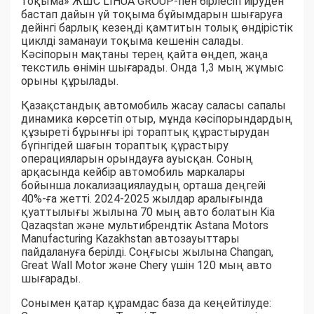
тоқыма» ЖШС LIHUA GROUP-пен бірлесіп иіруден
бастап дайын үй тоқыма бұйымдарын шығаруға
дейінгі барлық кезеңді қамтитын толық өндірістік
циклді заманауи тоқыма кешенін салады.
Кәсіпорын мақтаны терең қайта өңдеп, жаңа
текстиль өнімін шығарады. Онда 1,3 мың жұмыс
орыны құрылады.
Қазақстандық автомобиль жасау саласы сапалы
динамика көрсетіп отыр, мұнда кәсіпорындардың
құзыреті бұрынғы ірі тораптық құрастырудан
бүгінгідей шағын тораптық құрастыру
операцияларын орындауға ауысқан. Соның
арқасында кейбір автомобиль маркалары
бойынша локализациялаудың орташа деңгейі
40%-ға жетті. 2024-2025 жылдар аралығында
қуаттылығы жылына 70 мың авто болатын Kia
Qazaqstan және мультибрендтік Astana Motors
Manufacturing Kazakhstan автозауыттары
пайдалануға берілді. Соңғысы жылына Changan,
Great Wall Motor және Chery үшін 120 мың авто
шығарады.
Сонымен қатар құрамдас база да кеңейтілуде: