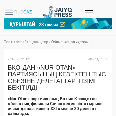
Басты бет
/
Жаңалықтар
/
Облыс жаңалықтары
25.01.2022, 12:30
Оқылды: 363
БҚО-ДАН «NUR OTAN»
ПАРТИЯСЫНЫҢ КЕЗЕКТЕН ТЫС
СЪЕЗІНЕ ДЕЛЕГАТТАР ТІЗІМІ
БЕКІТІЛДІ
«Nur Otan» партиясының Батыс Қазақстан
облыстық филиалы Саяси кеңесінің отырысы
аясында партияның ХХІ съезіне 20 делегат
сайланды.