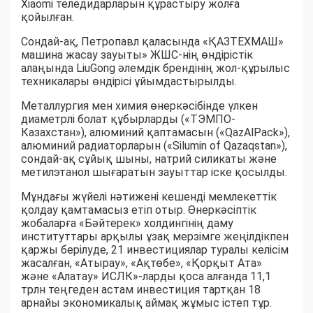
Xiaomi теледидарларын құрастыру жолға
қойылған.
Сондай-ақ, Петропавл қаласында «ҚАЗТЕХМАШ»
машина жасау зауыты» ЖШС-нің өндірістік
алаңында LiuGong әлемдік брендінің жол-құрылыс
техникалары өндірісі ұйымдастырылды.
Металлургия мен химия өнеркәсібінде үлкен
диаметрлі болат құбырларды («ТЭМПО-
Казахстан»), алюминий қаптамасын («QazAlPack»),
алюминий радиаторларын («Silumin of Qazaqstan»),
сондай-ақ сұйық шыны, натрий силикаты және
метилэтанол шығаратын зауыттар іске қосылды.
Мұндағы жүйелі нәтижені кешенді мемлекеттік
қолдау қамтамасыз етіп отыр. Өнеркәсіптік
жобаларға «Бәйтерек» холдингінің даму
институттары арқылы ұзақ мерзімге жеңілдікпен
қаржы берілуде, 21 инвестициялар туралы келісім
жасалған, «Атырау», «Ақтөбе», «Қорқыт Ата»
және «Алатау» ИСЛК»-ларды қоса алғанда 11,1
трлн теңгеден астам инвестиция тартқан 18
арнайы экономикалық аймақ жұмыс істеп тұр.