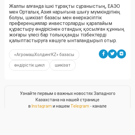
Жалпы алғанда ішкі тұрақты сұраныстың, ЕАЭО
мен Орталық Азия нарығына шығу мүмкіндігінің
болуы, шикізат базасы мен өнеркәсіптік
преференциялар инвесторларды қарапайым
құрастыру өндірісінен отандық қосылған құнның
жоғары үлесі бар толыққанды тізбектерді
қалыптастыруға көшуге ынталандырып отыр.
«АгромашХолдингKZ» базасы
өндірістік цикл
шикізат
Узнайте первым о важных новостях Западного
Казахстана на нашей странице
в
Instagram
и нашем
Telegram
- канале