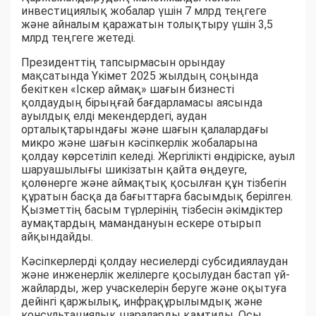
инвестициялық жобалар үшін 7 млрд теңгеге
және айналым қаражатын толықтыру үшін 3,5
млрд теңгеге жетеді.
Президенттің тапсырмасын орындау
мақсатында Үкімет 2025 жылдың соңында
бекіткен «Іскер аймақ» шағын бизнесті
қолдаудың бірыңғай бағдарламасы аясында
ауылдық елді мекендердегі, аудан
орталықтарындағы және шағын қалалардағы
микро және шағын кәсіпкерлік жобаларына
қолдау көрсетіліп келеді. Жергілікті өндіріске, ауыл
шаруашылығы шикізатын қайта өңдеуге,
қолөнерге және аймақтық қосылған құн тізбегін
құратын басқа да бағыттарға басымдық берілген.
Қызметтің басым түрлерінің тізбесін әкімдіктер
аумақтардың мамандануын ескере отырып
айқындайды.
Кәсіпкерлерді қолдау несиелерді субсидиялаудан
және инженерлік желілерге қосылудан бастап үй-
жайларды, жер учаскелерін беруге және оқытуға
дейінгі қаржылық, инфрақұрылымдық және
консультациялық шараларды қамтиды. Осы