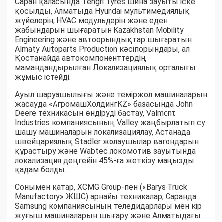
Саран қаласында Tengri Tyres шина зауыты іске
қосылды, Алматыда Hyundai мультимедиялық
жүйелерін, HVAC модульдерін және еден
жабындарын шығаратын Kazakhstan Mobility
Engineering және автоорындықтар шығаратын
Almaty Autoparts Production кәсіпорындары, ал
Қостанайда автокомпоненттердің
мамандандырылған Локализациялық орталығы
жұмыс істейді.
Ауыл шаруашылығы және теміржол машиналарын
жасауда «АгромашХолдингKZ» базасында John
Deere техникасын өндіруді бастау, Valmont
Industries компаниясының Valley жаңбырлатып су
шашу машиналарын локализациялау, Астанада
швейцариялық Stadler жолаушылар вагондарын
құрастыру және Wabtec локомотив зауытында
локализация деңгейін 45%-ға жеткізу маңызды
қадам болды.
Сонымен қатар, XCMG Group-пен («Barys Truck
Manufactory» ЖШС) арнайы техникалар, Саранда
Samsung компаниясының теледидарлары мен кір
жуғыш машиналарын шығару және Алматыдағы