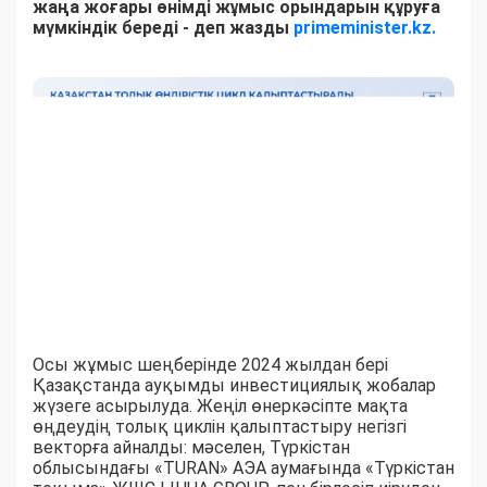
жаңа жоғары өнімді жұмыс орындарын құруға
мүмкіндік береді - деп жазды
primeminister.kz.
Осы жұмыс шеңберінде 2024 жылдан бері
Қазақстанда ауқымды инвестициялық жобалар
жүзеге асырылуда. Жеңіл өнеркәсіпте мақта
өңдеудің толық циклін қалыптастыру негізгі
векторға айналды: мәселен, Түркістан
облысындағы «TURAN» АЭА аумағында «Түркістан