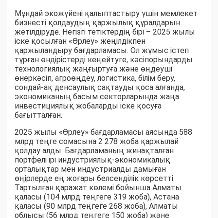
Мұндай экожүйені қалыптастыру үшін мемлекет
бизнесті қолдаудың қаржылық құралдарын
жетілдіруде. Негізгі тетіктердің бірі – 2025 жылы
іске қосылған «Өрлеу» жеңілдікпен
қаржыландыру бағдарламасы. Ол жұмыс істеп
тұрған өндірістерді кеңейтуге, кәсіпорындарды
технологиялық жаңғыртуға және өңдеуші
өнеркәсіп, агроөңдеу, логистика, білім беру,
сондай-ақ денсаулық сақтауды қоса алғанда,
экономиканың басым секторларында жаңа
инвестициялық жобаларды іске қосуға
бағытталған.
2025 жылы «Өрлеу» бағдарламасы аясында 588
млрд теңге сомасына 2 278 жоба қаржылай
қолдау алды. Бағдарламаның жинақталған
портфелі ірі индустриялық-экономикалық
орталықтар мен индустриалды дамыған
өңірлерде ең жоғары белсенділік көрсетті.
Тартылған қаражат көлемі бойынша Алматы
қаласы (104 млрд теңгеге 319 жоба), Астана
қаласы (90 млрд теңгеге 268 жоба), Алматы
облысы (56 млрд теңгеге 150 жоба) және