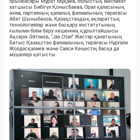
орынбасары Мұрат Мұқаев, облыстық мәслихат
хатшысы Бибігүл Қонысбаева, Орал қаласының
әкімі, партияның қалалық филиалының төрағасы
Абат Шыныбеков, Қазақстандық ақпараттық
технологиялар және басқару институтының
ғылыми-білім беру кешенінің құрылтайшысы
Ақсерік Әйтімов, "Jas Otan" Жастар қанатының
Батыс Қазақстан филиалының төрағасы Нұрғали
Жолдасқалиев және Саяси Кеңестің басқа да
мүшелері қатысты.