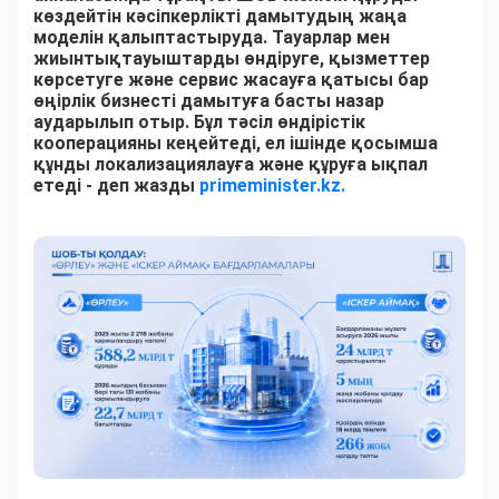
көздейтін кәсіпкерлікті дамытудың жаңа
моделін қалыптастыруда. Тауарлар мен
жиынтықтауыштарды өндіруге, қызметтер
көрсетуге және сервис жасауға қатысы бар
өңірлік бизнесті дамытуға басты назар
аударылып отыр. Бұл тәсіл өндірістік
кооперацияны кеңейтеді, ел ішінде қосымша
құнды локализациялауға және құруға ықпал
етеді - деп жазды
primeminister.kz.