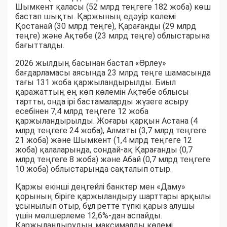
Шымкент қаласы (52 млрд теңгеге 182 жоба) көш
бастап шықты. Қаржының едәуір көлемі
Қостанай (30 млрд теңге), Қарағанды (29 млрд
теңге) және Ақтөбе (23 млрд теңге) облыстарына
бағытталды.
2026 жылдың басынан бастап «Өрлеу»
бағдарламасы аясында 23 млрд теңге шамасында
тағы 131 жоба қаржыландырылды. Биыл
қаражаттың ең көп көлемін Ақтөбе облысы
тартты, онда ірі бастамаларды жүзеге асыру
есебінен 7,4 млрд теңгеге 12 жоба
қаржыландырылды. Жоғары қарқын Астана (4
млрд теңгеге 24 жоба), Алматы (3,7 млрд теңгеге
21 жоба) және Шымкент (1,4 млрд теңгеге 12
жоба) қалаларында, сондай-ақ Қарағанды (0,7
млрд теңгеге 8 жоба) және Абай (0,7 млрд теңгеге
10 жоба) облыстарында сақталып отыр.
Қаржы екінші деңгейлі банктер мен «Даму»
қорының біріге қаржыландыру шарттары арқылы
ұсынылып отыр, бұл ретте түпкі қарыз алушы
үшін мөлшерлеме 12,6%-дан аспайды.
Қаржыландырудың максималды көлемі