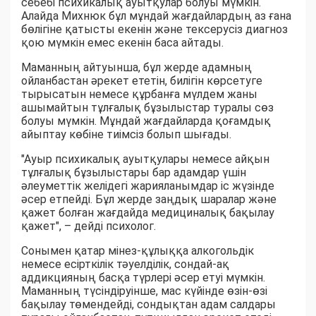
себебі психикалық ауытқулар болуы мүмкін.
Алайда Михнюк бұл мұндай жағдайлардың аз ғана
бөлігіне қатысты екенін және тексерусіз диагноз
қою мүмкін емес екенін баса айтады.
Маманның айтуынша, бұл жерде адамның
ойланбастан әрекет ететін, билігін көрсетуге
тырысатын немесе құрбанға мүлдем жаны
ашымайтын тұлғалық бұзылыстар туралы сөз
болуы мүмкін. Мұндай жағдайларда қоғамдық
айыптау көбіне тиімсіз болып шығады.
"Ауыр психикалық ауытқулары немесе айқын
тұлғалық бұзылыстары бар адамдар үшін
әлеуметтік желідегі жарияланымдар іс жүзінде
әсер етпейді. Бұл жерде заңдық шаралар және
қажет болған жағдайда медициналық бақылау
қажет", – дейді психолог.
Сонымен қатар мінез-құлыққа алкогольдік
немесе есірткілік тәуелділік, сондай-ақ
аддикцияның басқа түрлері әсер етуі мүмкін.
Маманның түсіндіруінше, мас күйінде өзін-өзі
бақылау төмендейді, сондықтан адам салдары