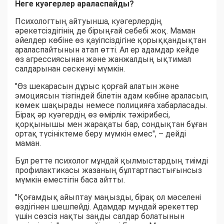
Неге куәгерлер араласпайды?
Психологтың айтуынша, куәгерлердің
әрекетсіздігінің де бірыңғай себебі жоқ. Маман
әйелдер көбіне өз қауіпсіздігіне қорыққандықтан
араласпайтынын атап өтті. Ал ер адамдар кейде
өз агрессиясынан және жанжалдың ықтимал
салдарынан сескенуі мүмкін.
"Өз шекарасын дұрыс қорғай алатын және
эмоциясын тізгіндей білетін адам көбіне араласып,
көмек шақырады немесе полицияға хабарласады.
Бірақ әр куәгердің өз өмірлік тәжірибесі,
қорқынышы мен жарақаты бар, сондықтан бұған
ортақ түсініктеме беру мүмкін емес", – дейді
маман.
Бұл ретте психолог мұндай қылмыстардың тиімді
профилактикасы жазаның бұлтартпастығынсыз
мүмкін еместігін баса айтты.
"Қоғамдық айыптау маңызды, бірақ ол мәселені
өздігінен шешпейді. Адамдар мұндай әрекеттер
үшін сөзсіз нақты заңды салдар болатынын