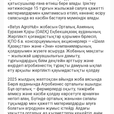
қатысушылар ғана өтініш бере алады. Іріктеу
нәтижесінде 15 тұрғын жылыжай салуға қажетті
материалдармен қамтамасыз етіліп, көкөніс өсіру
саласында өз кәсібін бастауға мүмкіндік алады.
«Batys AgroHub» жобасын Орталық Азияның
Еуразия Қоры (ОАЕҚ) Еңбекшіқазақ ауданының
Жергілікті қоғамдастықтар қорымен бірлесіп,
ҚПО б.в. консорциумының акционерлері — «Шелл
Қазақстан» және «Эни» компанияларының
қолдауымен жүзеге асыруда. Жобаның мақсаты
– жылыжай шаруашылығын дамыту,
тұрғындардың білім деңгейін арттыру және
өңірдегі агробизнестің тұрақты дамуына ықпал
ету арқылы жергілікті қауымдастықты қолдау.
2025 жылдың желтоқсан айында жоба аясында
Бөрлі ауданында Агробизнес орталығы ашылды.
Бұл орталық – фермерлерді оқыту, тәжірибе
алмасу және кәсіби қолдау көрсетуге арналған
негізгі алаң. Бүгінде орталық жанынан сапалы
тұқымдар мен қажетті материалдарды алуға
болатын агродүкен жұмыс істейді. Алдағы
уақытта орталық өз қызметтерін кеңейтіп, өнім