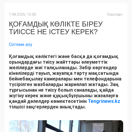
7.08.2026, 12:00
Оқылды:
ҚОҒАМДЫҚ КӨЛІКТЕ БІРЕУ
ТИІССЕ НЕ ІСТЕУ КЕРЕК?
Сілтеме алу
Қоғамдық көліктегі және басқа да қоғамдық
орындардағы тиісу жайттары әлеуметтік
желілерде жиі талқыланады. Зәбір көргендер
кінәлілерді тауып, жауапқа тарту мақсатында
бейнебақылау камералары мен телефондарына
түсірілген жазбаларды жариялап жатады. Заң
тұрғысынан не тиісу болып саналады, қайда
жүгіну керек және құқықбұзушыны жазалауға
қандай дәлелдер көмектесетінін
Tengrinews.kz
тілшісі заңгерлерден анықтады.