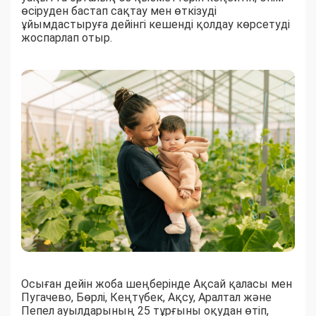
өсіруден бастап сақтау мен өткізуді
ұйымдастыруға дейінгі кешенді қолдау көрсетуді
жоспарлап отыр.
Осыған дейін жоба шеңберінде Ақсай қаласы мен
Пугачево, Бөрлі, Кеңтүбек, Ақсу, Аралтал және
Пепел ауылдарының 25 тұрғыны оқудан өтіп,