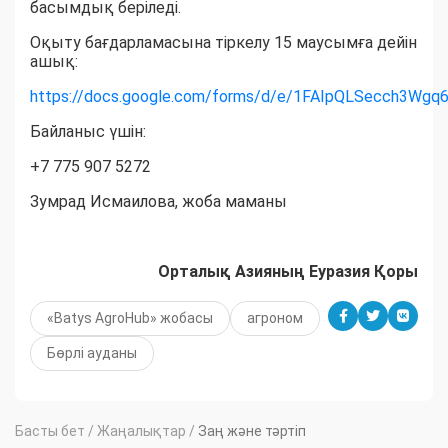
басымдық беріледі.
Оқыту бағдарламасына тіркелу 15 маусымға дейін
ашық:
https://docs.google.com/forms/d/e/1FAIpQLSecch3W
Байланыс үшін:
+7 775 907 5272
Зумрад Исмаилова, жоба маманы
Орталық Азияның Еуразия Қоры
«Batys AgroHub» жобасы
агроном
Бөрлі ауданы
Басты бет
/
Жаңалықтар
/
Заң және тәртіп