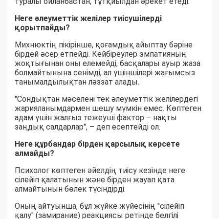
туралы ойланбастан, тұтқиылдан әрекет етеді.
Неге әлеуметтік желілер тиісушілерді
қорытпайды?
Михнюктің пікірінше, қоғамдық айыптау бәріне
бірдей әсер етпейді. Кейбіреулер эмпатияның
жоқтығынан оны елемейді, басқалары ауыр жаза
болмайтынына сенімді, ал үшіншілері жағымсыз
танымалдылықтан ләззат алады.
"Сондықтан мәселені тек әлеуметтік желілердегі
жарияланымдармен шешу мүмкін емес. Көптеген
адам үшін жалғыз тежеуші фактор – нақты
заңдық салдарлар", – деп есептейді ол.
Неге құрбандар бірден қарсылық көрсете
алмайды?
Психолог көптеген әйелдің тиісу кезінде неге
сілейіп қалатынын және бірден жауап қата
алмайтынын бөлек түсіндірді.
Оның айтуынша, бұл жүйке жүйесінің "сілейіп
қалу" (замирание) реакциясы ретінде белгілі