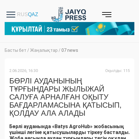
Басты бет
/
Жаңалықтар
/
07 news
2.06.2026, 16:30
Оқылды: 115
БӨРЛІ АУДАНЫНЫҢ
ТҰРҒЫНДАРЫ ЖЫЛЫЖАЙ
САЛУҒА АРНАЛҒАН ОҚЫТУ
БАҒДАРЛАМАСЫНА ҚАТЫСЫП,
ҚОЛДАУ АЛА АЛАДЫ
Бөрлі ауданында «Batys AgroHub» жобасының
үшінші легіне қатысушыларды тіркеу басталды.
Жоба аясында аудан тұрғындары тегін оқудан