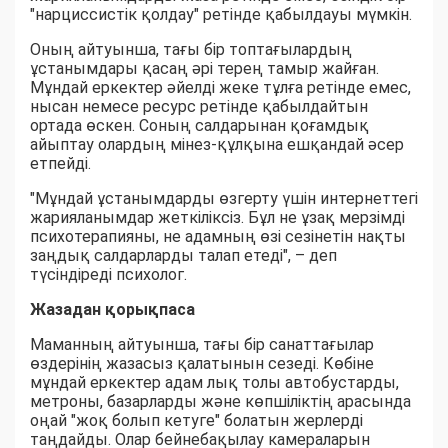
"нарциссистік қолдау" ретінде қабылдауы мүмкін.
Оның айтуынша, тағы бір топтағылардың
ұстанымдары қасаң әрі терең тамыр жайған.
Мұндай еркектер әйелді жеке тұлға ретінде емес,
нысан немесе ресурс ретінде қабылдайтын
ортада өскен. Соның салдарынан қоғамдық
айыптау олардың мінез-құлқына ешқандай әсер
етпейді.
"Мұндай ұстанымдарды өзгерту үшін интернеттегі
жарияланымдар жеткіліксіз. Бұл не ұзақ мерзімді
психотерапияны, не адамның өзі сезінетін нақты
заңдық салдарларды талап етеді", – деп
түсіндіреді психолог.
Жазадан қорықпаса
Маманның айтуынша, тағы бір санаттағылар
өздерінің жазасыз қалатынын сезеді. Көбіне
мұндай еркектер адам лық толы автобустарды,
метроны, базарларды және көпшіліктің арасында
оңай "жоқ болып кетуге" болатын жерлерді
таңдайды. Олар бейнебақылау камераларын