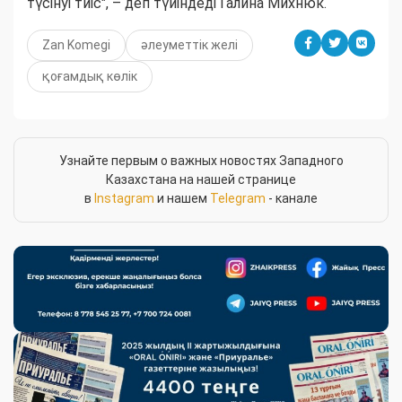
түсінуі тиіс", – деп түйіндеді Галина Михнюк.
Zan Komegi
әлеуметтік желі
қоғамдық көлік
Узнайте первым о важных новостях Западного
Казахстана на нашей странице
в
Instagram
и нашем
Telegram
- канале