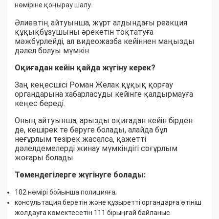
нөміріне қоңырау шалу.
Әлиевтің айтуынша, жұрт алдындағы реакция
құқықбұзушыны әрекетін тоқтатуға
мәжбүрлейді, ал видеожазба кейіннен маңызды
дәлел болуы мүмкін.
Оқиғадан кейін қайда жүгіну керек?
Заң кеңесшісі Роман Желак құқық қорғау
органдарына хабарласуды кейінге қалдырмауға
кеңес береді.
Оның айтуынша, арызды оқиғадан кейін бірден
де, кешірек те беруге болады, алайда бұл
неғұрлым тезірек жасалса, қажетті
дәлелдемелерді жинау мүмкіндігі соғұрлым
жоғары болады.
Төмендегілерге жүгінуге болады:
102 нөмірі бойынша полицияға;
консультация беретін және құзыретті органдарға өтініш
жолдауға көмектесетін 111 бірыңғай байланыс