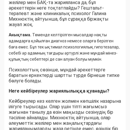
желілер мен БАҚ-та жарияланса да, бұл
әрекеттерін неге тоқтатпайды? Гештальт-
терапевт және клиникалық психолог Галина
Михнюктің айтуынша, бұл сұраққа біржақты
жауап жоқ.
Анықтама.
Төменде келтірілген мысалдар нақты
адамдарға қойылған диагноз немесе оларға берілген
баға емес. Бұл тек ықтимал психологиялық гипотезалар,
себебі әр адамның тағдыры әртүрлі және мұндай мінез-
құлықтың себептері де сан алуан болуы мүмкін.
Психологтың сөзінше, мұндай әрекеттерге
баратын еркектерді шартты түрде бірнеше типке
бөлуге болады.
Неге кейбіреулер жариялылыққа қуанады?
Кейбіреулер кез келген жолмен көпшілік назарына
ілігуге тырысады. Олар үшін тіпті жағымсыз
жағынан танылу да өзін маңызды сезінудің бір
тәсіліне айналады. Михнюктің айтуынша, олар
әлеуметтік желілер мен жаңалықтардағы
жарияланымдарды жаза ретінде емес, өзіндік бір