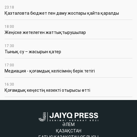
23:18
Қазталовта бюджет пен даму жоспары қайта қаралды
18:00
Жеңіске жетелеген жаттықтырушылар
17:30
Тынық су – жасырын қатер
17:00
Медиация - қоғамдық келісімнің берік тетігі
16:30
Қоғамдық кеңестің кезекті отырысы өтті
ӘЛЕМ
ҚАЗАҚСТАН