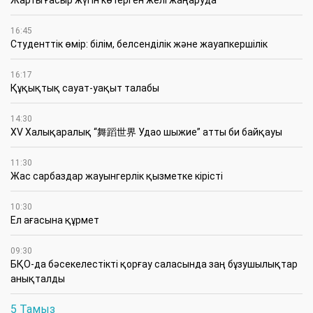
16:45
Студенттік өмір: білім, белсенділік және жауапкершілік
16:17
Құқықтық сауат-уақыт талабы
14:30
XV Халықаралық “舞蹈世界 Удао шыжие” атты би байқауы
11:30
Жас сарбаздар жауынгерлік қызметке кірісті
10:30
Ел ағасына құрмет
09:30
БҚО-да бәсекелестікті қорғау саласында заң бұзушылықтар
анықталды
5 Тамыз