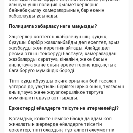
алынуы үшін полиция қызметкерлеріне
бейнебақылау камераларының бар екенін
хабарлауды ұсынады.
Полицияға хабарласу неге маңызды?
Заңгерлер көптеген жәбірленушінің құқық
бұзушы бәрібір жазаланбайды деп есептеп, арыз
жазбауды жөн көретінін айтады. Алайда дәл
ресми өтініш тексеруді бастауға, камералардан
жазбаларды сұратуға, кінәлінің жеке басын
анықтауға және оның әрекеттеріне құқықтық
баға беруге мүмкіндік береді.
Тіпті құқықбұзушы оқиға орнынан бой тасалап
үлгерсе де, уақтылы берілген арыз оның тұлғасын
анықтауға және жауапкершілікке тартуға
мүмкіндікті едәуір арттырады.
Еркектерді әйелдерге тиісуге не итермелейді?
Қоғамдық көлікте немесе басқа да адам көп
жиналатын жерлерде әйелдерге тиісетін
еркектер, тіпті олардың түр-әлпеті әлеуметтік