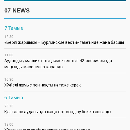
07 NEWS
7 Тамыз
12:30
«Бөрлі жаршысы – Бурлинские вести» газетінде жаңа басшы
11:00
Аудандық мәслихаттың кезектен тыс 42-сессиясында
маңызды мәселелер қаралды
10:30
Жүйелі жұмыс пен нақты нәтиже керек
6 Тамыз
20:15
Қазталов ауданында жаңа өрт сөндіру бекеті ашылды
18:00
Жарты ғасыр жүгін көтерген желі жаңаруда