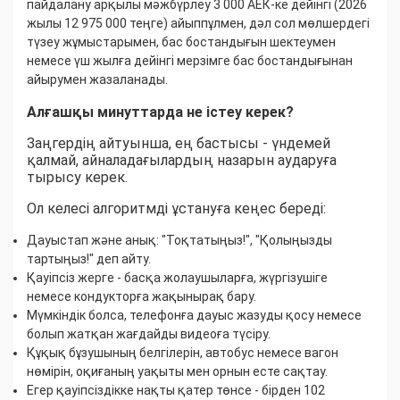
пайдалану арқылы мәжбүрлеу 3 000 АЕК-ке дейінгі (2026
жылы 12 975 000 теңге) айыппұлмен, дәл сол мөлшердегі
түзеу жұмыстарымен, бас бостандығын шектеумен
немесе үш жылға дейінгі мерзімге бас бостандығынан
айырумен жазаланады.
Алғашқы минуттарда не істеу керек?
Заңгердің айтуынша, ең бастысы - үндемей
қалмай, айналадағылардың назарын аударуға
тырысу керек.
Ол келесі алгоритмді ұстануға кеңес береді:
Дауыстап және анық: "Тоқтатыңыз!", "Қолыңызды
тартыңыз!" деп айту.
Қауіпсіз жерге - басқа жолаушыларға, жүргізушіге
немесе кондукторға жақынырақ бару.
Мүмкіндік болса, телефонға дауыс жазуды қосу немесе
болып жатқан жағдайды видеоға түсіру.
Құқық бұзушының белгілерін, автобус немесе вагон
нөмірін, оқиғаның уақыты мен орнын есте сақтау.
Егер қауіпсіздікке нақты қатер төнсе - бірден 102