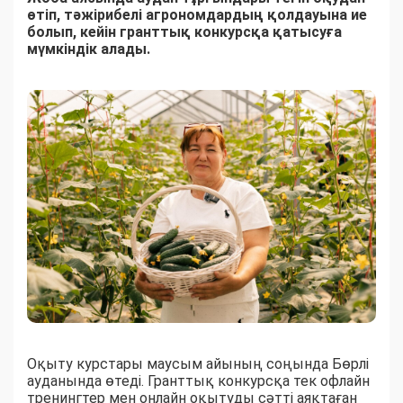
өтіп, тәжірибелі агрономдардың қолдауына ие
болып, кейін гранттық конкурсқа қатысуға
мүмкіндік алады.
Оқыту курстары маусым айының соңында Бөрлі
ауданында өтеді. Гранттық конкурсқа тек офлайн
тренингтер мен онлайн оқытуды сәтті аяқтаған