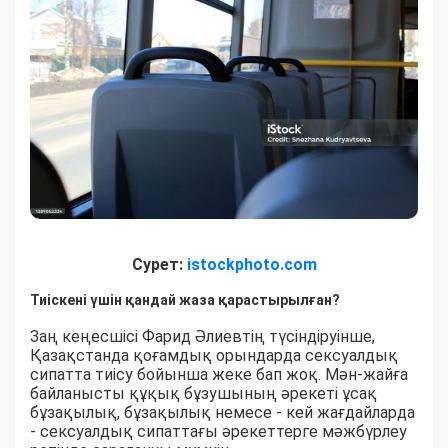
Сурет:
istockphoto.com
Тиіскені үшін қандай жаза қарастырылған?
Заң кеңесшісі Фарид Әлиевтің түсіндіруінше,
Қазақстанда қоғамдық орындарда сексуалдық
сипатта тиісу бойынша жеке бап жоқ. Мән-жайға
байланысты құқық бұзушының әрекеті ұсақ
бұзақылық, бұзақылық немесе - кей жағдайларда
- сексуалдық сипаттағы әрекеттерге мәжбүрлеу