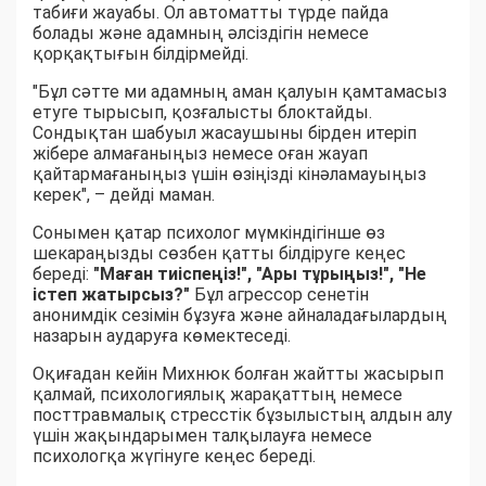
табиғи жауабы. Ол автоматты түрде пайда
болады және адамның әлсіздігін немесе
қорқақтығын білдірмейді.
"Бұл сәтте ми адамның аман қалуын қамтамасыз
етуге тырысып, қозғалысты блоктайды.
Сондықтан шабуыл жасаушыны бірден итеріп
жібере алмағаныңыз немесе оған жауап
қайтармағаныңыз үшін өзіңізді кінәламауыңыз
керек", – дейді маман.
Сонымен қатар психолог мүмкіндігінше өз
шекараңызды сөзбен қатты білдіруге кеңес
береді:
"Маған тиіспеңіз!", "Ары тұрыңыз!", "Не
істеп жатырсыз?"
Бұл агрессор сенетін
анонимдік сезімін бұзуға және айналадағылардың
назарын аударуға көмектеседі.
Оқиғадан кейін Михнюк болған жайтты жасырып
қалмай, психологиялық жарақаттың немесе
посттравмалық стресстік бұзылыстың алдын алу
үшін жақындарымен талқылауға немесе
психологқа жүгінуге кеңес береді.