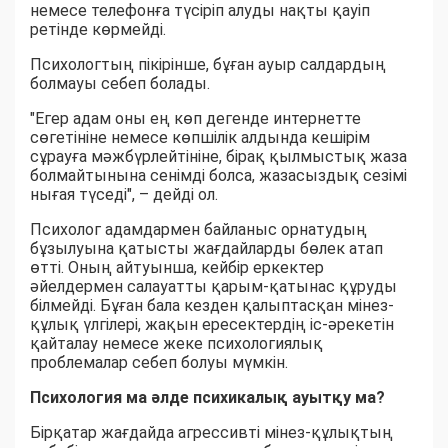
немесе телефонға түсіріп алуды нақты қауіп
ретінде көрмейді.
Психологтың пікірінше, бұған ауыр салдардың
болмауы себеп болады.
"Егер адам оны ең көп дегенде интернетте
сөгетініне немесе көпшілік алдында кешірім
сұрауға мәжбүрлейтініне, бірақ қылмыстық жаза
болмайтынына сенімді болса, жазасыздық сезімі
нығая түседі", – дейді ол.
Психолог адамдармен байланыс орнатудың
бұзылуына қатысты жағдайларды бөлек атап
өтті. Оның айтуынша, кейбір еркектер
әйелдермен салауатты қарым-қатынас құруды
білмейді. Бұған бала кезден қалыптасқан мінез-
құлық үлгілері, жақын ересектердің іс-әрекетін
қайталау немесе жеке психологиялық
проблемалар себеп болуы мүмкін.
Психология ма әлде психикалық ауытқу ма?
Бірқатар жағдайда агрессивті мінез-құлықтың