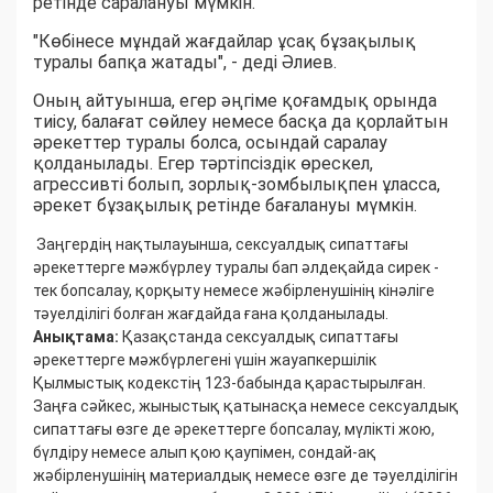
ретінде саралануы мүмкін.
"Көбінесе мұндай жағдайлар ұсақ бұзақылық
туралы бапқа жатады", - деді Әлиев.
Оның айтуынша, егер әңгіме қоғамдық орында
тиісу, балағат сөйлеу немесе басқа да қорлайтын
әрекеттер туралы болса, осындай саралау
қолданылады. Егер тәртіпсіздік өрескел,
агрессивті болып, зорлық-зомбылықпен ұласса,
әрекет бұзақылық ретінде бағалануы мүмкін.
Заңгердің нақтылауынша, сексуалдық сипаттағы
әрекеттерге мәжбүрлеу туралы бап әлдеқайда сирек -
тек бопсалау, қорқыту немесе жәбірленушінің кінәліге
тәуелділігі болған жағдайда ғана қолданылады.
Анықтама:
Қазақстанда сексуалдық сипаттағы
әрекеттерге мәжбүрлегені үшін жауапкершілік
Қылмыстық кодекстің 123-бабында қарастырылған.
Заңға сәйкес, жыныстық қатынасқа немесе сексуалдық
сипаттағы өзге де әрекеттерге бопсалау, мүлікті жою,
бүлдіру немесе алып қою қаупімен, сондай-ақ
жәбірленушінің материалдық немесе өзге де тәуелділігін