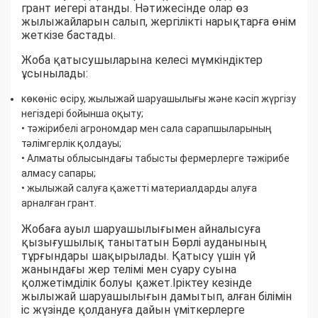
грант иегері атанды. Нәтижесінде олар өз
жылыжайларын салып, жергілікті нарықтарға өнім
жеткізе бастады.
Жоба қатысушыларына келесі мүмкіндіктер
ұсынылады:
көкөніс өсіру, жылыжай шаруашылығы және кәсіп жүргізу
негіздері бойынша оқыту;
• тәжірибелі агрономдар мен сала сарапшыларының
тәлімгерлік қолдауы;
• Алматы облысындағы табысты фермерлерге тәжірибе
алмасу сапары;
• жылыжай салуға қажетті материалдарды алуға
арналған грант.
Жобаға ауыл шаруашылығымен айналысуға
қызығушылық танытатын Бөрлі ауданының
тұрғындары шақырылады. Қатысу үшін үй
жанындағы жер телімі мен суару суына
қолжетімділік болуы қажет.Іріктеу кезінде
жылыжай шаруашылығын дамытып, алған білімін
іс жүзінде қолдануға дайын үміткерлерге