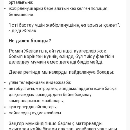
орталығына;
жәбірленуші арыз бере алатын кез келген полиция
бөлімшесіне.
"Істі бастау үшін жәбірленушінің өз арызы қажет",
- деді Желак.
Не дәлел болады?
Роман Желактың айтуынша, куәгерлер жоқ
болып көрінген күннің өзінде, бұл тиісу фактісін
дәлелдеу мүмкін емес дегенді білдірмейді.
Дәлел ретінде мыналарды пайдалануға болады:
ұялы телефондағы видеожазба;
автобустағы, метродағы, аялдамалардағы және басқа
да қоғамдық орындардағы бейнебақылау
камераларының жазбалары;
куәгерлердің айғақтары;
сөйлесудің аудиожазбасы.
Заңгер мүмкіндігінше барлық материалды
оқиғадан кейін бірден сақтап, жазбалар уақтылы