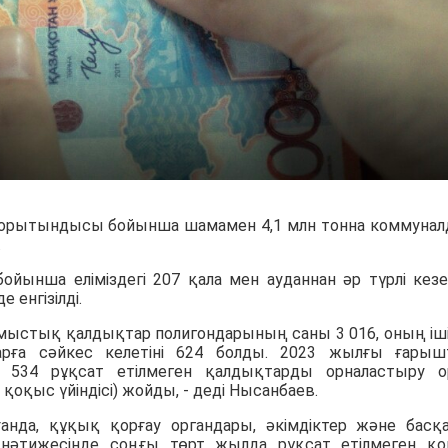
қорытындысы бойынша шамамен 4,1 млн тонна коммуна
.
ойынша еліміздегі 207 қала мен ауданнан әр түрлі кез
 енгізілді.
мыстық қалдықтар полигондарының саны 3 016, оның іш
арға сәйкес келетіні 624 болды. 2023 жылғы ғары
534 рұқсат етілмеген қалдықтарды орналастыру 
қоқыс үйіндісі) жойды, - деді Нысанбаев.
нда, құқық қорғау органдары, әкімдіктер және басқ
 нәтижесінде соңғы төрт жылда рұқсат етілмеген қ