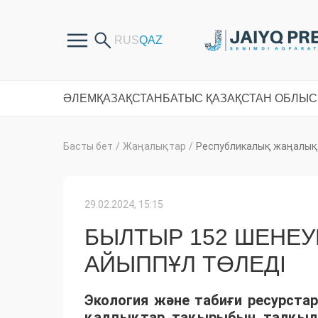
ӘЛЕМ
ҚАЗАҚСТАН
БАТЫС ҚАЗАҚСТАН ОБЛЫ
Басты бет
/
Жаңалықтар
/
Республикалық жаңалық
29.02.2024, 15:15
БЫЛТЫР 152 ШЕНЕУ
АЙЫППҰЛ ТӨЛЕДІ
Экология және табиғи ресурста
қалдықтар тақырыбын талқыл