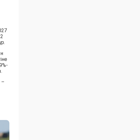
027
 2
р.
ын
іне
9%-
.
 –