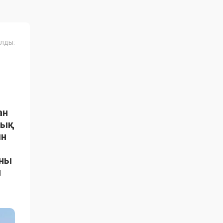
лды:
ан
тық
ын
ыны
н