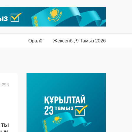
Орал
0°
Жексенбі, 9 Тамыз 2026
 298
тты
лық