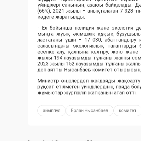
үйінділері санының азаюы байқалады. Д
(66%), 2021 жылы – анықталаған 7 328-тің
кәдеге жаратылды.
- Ел бойынша полиция және экология де
мыңға жуық әкімшілік құқық бұзушылы
ластағаны үшін – 17 030, абаттандыру 
саласындағы экологиялық талаптарды б
есепке алу, қалпына келтіру, жою және
жылы 194 лауазымды тұлғаны жалпы сомас
2023 жылы 152 лауазымды тұлғаны жалпы с
деп айтты Нысанбаев комитет отырысын
Министр өңірлердегі жағдайды жақсарт
рұқсат етілмеген үйінділердінің пайда 
жұмыстар жүргізіліп жатқанын атап өтті.
айыппұл
Ерлан Нысанбаев
комитет