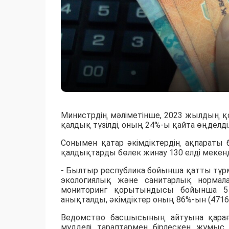
Министрдің мәліметінше, 2023 жылдың 
қалдық түзілді, оның 24%-ы қайта өңделді
Сонымен қатар әкімдіктердің ақпараты б
қалдықтарды бөлек жинау 130 елді мекенде
- Былтыр республика бойынша қатты тұр
экологиялық және санитарлық нормал
мониторинг қорытындысы бойынша 5 
анықталды, әкімдіктер оның 86%-ын (4716 
Ведомство басшысының айтуына қараға
мүдделі тараптармен бірлескен жұмыс