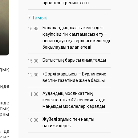
арналған тренинг өтті
7 Тамыз
Балалардың жазғы кезеңдегі
16:45
қауіпсіздігін қамтамасыз ету –
негізгі қауіп-қатерлерге кешенді
бақылауды талап етеді
Батыстың барысы анықталды
15:30
лдық
«Бөрлі жаршысы – Бурлинские
12:30
вести» газетінде жаңа басшы
еңде
Аудандық мәслихаттың
11:00
кезектен тыс 42-сессиясында
інде
маңызды мәселелер қаралды
штық
орны
Жүйелі жұмыс пен нақты
10:30
нәтиже керек
а да
оқыс