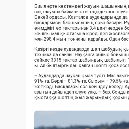
Биыл ерте көктемдегі жауын-шашынның 
сақталуына байланысты өңірде шөп шүйгі
Бөкей ордасы, Казталов аудандарында 
басқармасы басшысының орынбасары Рү
өнімділігі әр гектарынан 3,4 центнерден б
жылғы мал қыстағына кіреді деп жоспарла
млн 298,4 мың тоннаны құрайды. Одан бас
Қазіргі кезде аудандарда шөп шабудың қы
техника да сайлы. Науқанға облыс бойынш
сәйкес 3315 гектар шабындық шабылып, 1
ы. Ал былтырғыдан қалған шөпті қоса есе
– Аудандарда науқан қыза түсті. Мал азы
91%-ға, Бөрлі – 81,3%-ға, Сырым – 79,6%-ғ
жеткізді. Басқалары сәл кейіндеу келеді.
азығын дайындап алуға уақыт бар. Сондық
қыстаққа шөптің жыл жарымдық қорын дай