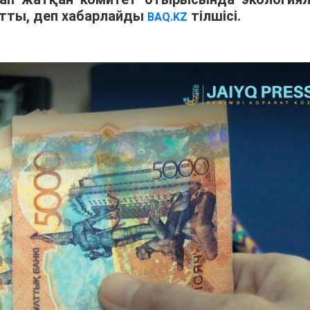
тты, деп хабарлайды
тілшісі.
BAQ.KZ