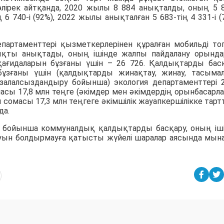
әлірек айтқанда, 2020 жылы 8 884 анықталды, оның 5 8
 6 740-і (92%), 2022 жылы анықталған 5 683-тің 4 331-і (
партаменттері қызметкерлерінен құралған мобильді то
қты анықтады, оның ішінде жалпы пайдалану орынд
қағидаларын бұзғаны үшін – 26 726. Қалдықтарды бас
ұзғаны үшін (қалдықтарды жинақтау, жинау, тасымал
 залалсыздандыру бойынша) экология департаменттері 
ы 17,8 млн теңге (әкімдер мен әкімдердің орынбасарла
омасы 17,3 млн теңгеге әкімшілік жауапкершілікке тартт
да.
у бойынша коммуналдық қалдықтарды басқару, оның іш
болуын болдырмауға қатысты жүйелі шаралар аясында мын