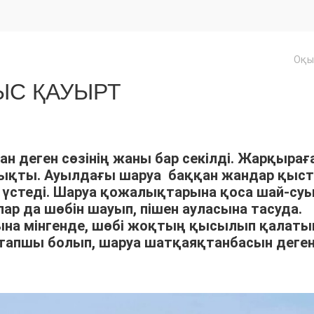
Оқы
С ҚАУЫРТ
ан деген сөзінің жаны бар секілді. Жарқырағ
шықты. Ауылдағы шаруа баққан жандар қыс
үстеді. Шаруа қожалықтарына қоса шай-су
р да шөбін шауып, пішен ауласына тасуда.
арына мінгенде, шөбі жоқтың қысылып қалат
тапшы болып, шаруа шатқаяқтанбасын деге