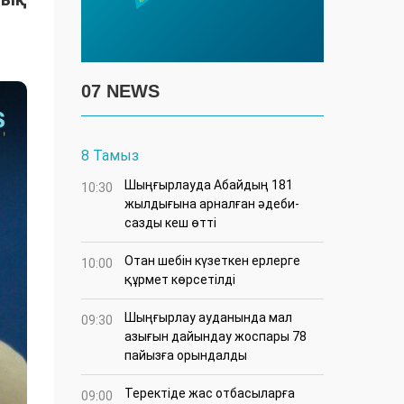
07 NEWS
8 Тамыз
Шыңғырлауда Абайдың 181
10:30
жылдығына арналған әдеби-
сазды кеш өтті
Отан шебін күзеткен ерлерге
10:00
құрмет көрсетілді
​Шыңғырлау ауданында мал
09:30
азығын дайындау жоспары 78
пайызға орындалды
​Теректіде жас отбасыларға
09:00