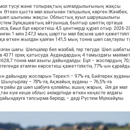
мол түсуі және топырақтың ылғалдылығының жақсы
н. Өткен қыста мал азығынан тапшылық көрген Жәнібек,
да шөп шығымы жақсы. Облыстық ауыл шаруашылығы
стем Зұлқашевтың айтуынша, былтыр шөптің орташа
олса, биыл бұл көрсеткіш 4,5 центнерді құрап отыр. 2026-2
нған 1 млн 247,3 мың шартты мал басына шөп қажеттілігі
қа өткен жылдан қалған 141,5 мың тонна шөп сақтаулы тұ
зған шағы. Шөпшілер бел жазбай, тер төгуде. Шөп шабат
а 4371 орақ қатысуда. Аудандардың 4 тамыздағы мәлімет
628,7 тонна мал азығы дайындалды. Бұл – жоспардың 70,
птегенде аталған көрсеткіш қажеттіліктің 77%-ын құрайды
ғын дайындау жоспарын Теректі – 97%-ға, Бәйтерек ауданы
а, Шыңғырлау – 78%-ға, Ақжайық ауданы – 76,5%-ға
 Ауа райы да шөп шабуға қолайлы, ашық-жарық. Әлі де мал
тан күні кеше облыс әкімдігінде өткен кеңесте алдағы
ындауға тапсырма берілді, – деді Рүстем Мүлкәйұлы.