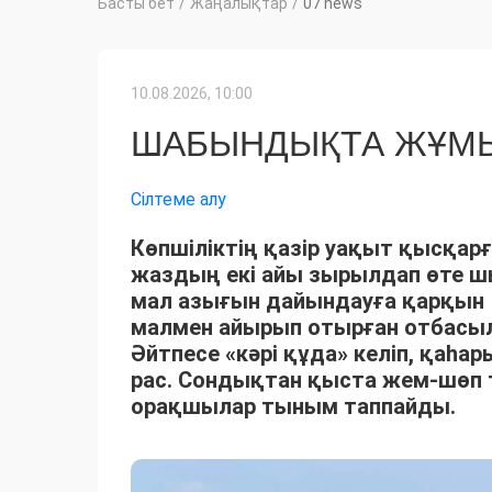
Басты бет
/
Жаңалықтар
/
07 news
10.08.2026, 10:00
ШАБЫНДЫҚТА ЖҰМЫ
Сілтеме алу
Көпшіліктің қазір уақыт қысқарғ
жаздың екі айы зырылдап өте 
мал азығын дайындауға қарқын 
малмен айырып отырған отбасыла
Әйтпесе «кәрі құда» келіп, қаһ
рас. Сондықтан қыста жем-шөп 
орақшылар тыным таппайды.