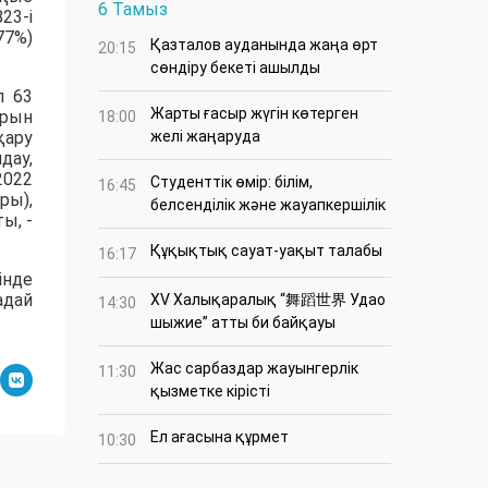
6 Тамыз
23-і
77%)
Қазталов ауданында жаңа өрт
20:15
сөндіру бекеті ашылды
п 63
Жарты ғасыр жүгін көтерген
арын
18:00
қару
желі жаңаруда
дау,
2022
Студенттік өмір: білім,
16:45
ры),
белсенділік және жауапкершілік
ы, -
Құқықтық сауат-уақыт талабы
16:17
інде
адай
XV Халықаралық “舞蹈世界 Удао
14:30
шыжие” атты би байқауы
Жас сарбаздар жауынгерлік
11:30
қызметке кірісті
Ел ағасына құрмет
10:30