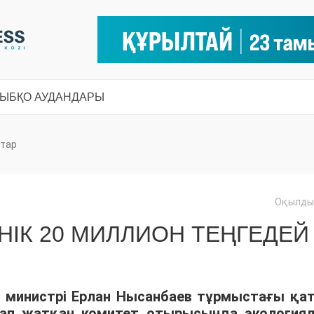
СЫ
БҚО АУДАНДАРЫ
тар
Оқылды:
НІК 20 МИЛЛИОН ТЕҢГЕДЕЙ
р министрі Ерлан Нысанбаев тұрмыстағы қа
ап жатқан комитет отырысында экология