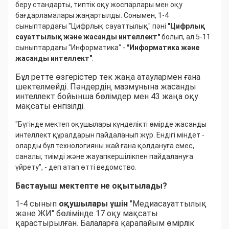
беру стандарты, типтік оқу жоспарлары мен оқу
бағдарламалары жаңартылды. Сонымен, 1-4
сыныптардағы "Цифрлық сауаттылық" пәні
"Цифрлық
сауаттылық және жасанды интеллект"
болып, ал 5-11
сыныптардағы "Информатика" -
"Информатика және
жасанды интеллект"
.
Бұл ретте өзгерістер тек жаңа атаулармен ғана
шектелмейді. Пәндердің мазмұнына жасанды
интеллект бойынша бөлімдер мен 43 жаңа оқу
мақсаты енгізілді.
"Бүгінде мектеп оқушылары күнделікті өмірде жасанды
интеллект құралдарын пайдаланып жүр. Ендігі міндет -
оларды бұл технологияны жай ғана қолдануға емес,
саналы, тиімді және жауапкершілікпен пайдалануға
үйрету", - деп атап өтті ведомство.
Бастауыш мектепте не оқытылады?
1-4 сынып
оқушылары үшін
"Медиасауаттылық
және ЖИ" бөлімінде 17 оқу мақсаты
қарастырылған. Балаларға қарапайым өмірлік