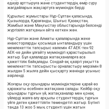
едәуір арттыруға және студенттердің өмір сүру
жағдайларын жақсартуға мүмкіндік берді.
Құрылыс жұмыстары Нұр-Сұлтан қаласында,
Қызылорда, Қарағанды, Шығыс Қазақстан,
Жамбыл және Маңғыстау облыстарында белсенді
жүргізіліп жатқанын айта кеткен жөн.
Нұр-Сұлтан және Алматы қалаларында жеке
инвесторларды қосымша ынталандыру үшін
мемлекеттік тапсырыс көлемін 47 АЕК-тен 92
АЕК-ке дейін ұлғайту мүмкіндігі қарастырылып
жатыр. Бұл қалаларда жатақханаларға аса
қажеттілік байқалады. Сондай-ақ қазіргі уақытта
мемлекеттік тапсырысты орналастыру мерзімін 8
жылдан 5 жылға дейін қысқарту жөнінде ұсыныс
әзірленді.
Жоғары оқу орындары мүмкіндіктеріне қарай өз
қаражаты есебінен жатақхана салады. Кейбір оқу
орындары тұрғын үй, жатақханалар мен қонақ
үйлерді жалға алу арқылы студенттердің тұрғын
үйге деген қажеттілігін төмендетіп жатыр. Бүгінгі
таңда 13 жоо 5 мың студенті үшін жатын