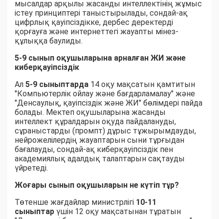
мысалдар арқылы жасанды интеллектінің жұмыс
істеу принциптері таныстырылады, сондай-ақ
цифрлық қауіпсіздікке, дербес деректерді
қорғауға және интернеттегі жауапты мінез-
құлыққа баулиды.
5-9 сынып оқушыларына арналған ЖИ және
киберқауіпсіздік
Ал
5-9 сыныптарда
14 оқу мақсатын қамтитын
"Компьютерлік ойлау және бағдарламалау" және
"Денсаулық, қауіпсіздік және ЖИ" бөлімдері пайда
болады. Мектеп оқушыларына жасанды
интеллект құралдарын оқуда пайдалануды,
сұраныстарды (промпт) дұрыс тұжырымдауды,
нейрожелілердің жауаптарын сыни тұрғыдан
бағалауды, сондай-ақ киберқауіпсіздік пен
академиялық адалдық талаптарын сақтауды
үйретеді.
Жоғары сынып оқушыларын не күтіп тұр?
Төтенше жағдайлар министрлігі
10-11
сыныптар
үшін 12 оқу мақсатынан тұратын