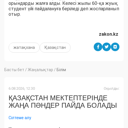
орындарды жалға алды. Келесі жылы 60-қа жуық
студент үйі пайдалануға беріледі деп жоспарланып
отыр.
zakon.kz
жатақхана
Қазақстан
Басты бет
/
Жаңалықтар
/
Білім
6.08.2026, 12:30
Оқылды:
ҚАЗАҚСТАН МЕКТЕПТЕРІНДЕ
ЖАҢА ПӘНДЕР ПАЙДА БОЛАДЫ
Сілтеме алу