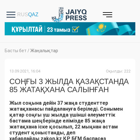
Басты бет
/
Жаңалықтар
13.09.2021, 16:04
Оқылды: 222
CОҢҒЫ 3 ЖЫЛДА ҚАЗАҚСТАНДА
85 ЖАТАҚХАНА САЛЫНҒАН
Жыл соңына дейін 37 жаңа студенттер
жатақханасы пайдалануға беріледі.
Сонымен
қатар соңғы үш жылда үшінші әлеуметтік
бастама шеңберінде елімізде 85 жаңа
жатақхана іске қосылып, 22 мыңнан астам
студент қоныстанды,
деп
хабарлайды zakon.kz ҚР БҒМ баспасөз