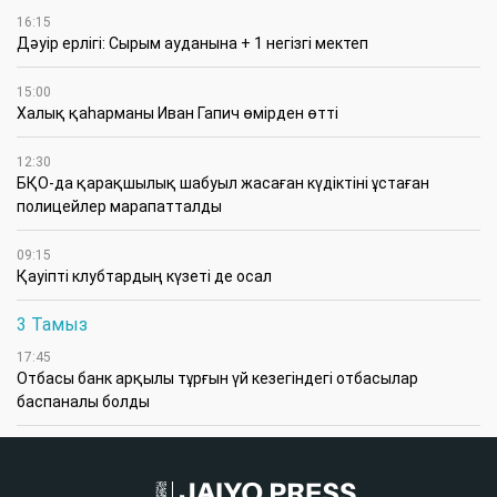
16:15
Дәуір ерлігі: Сырым ауданына + 1 негізгі мектеп
15:00
Халық қаһарманы Иван Гапич өмірден өтті
12:30
БҚО-да қарақшылық шабуыл жасаған күдіктіні ұстаған
полицейлер марапатталды
09:15
Қауіпті клубтардың күзеті де осал
3 Тамыз
17:45
Отбасы банк арқылы тұрғын үй кезегіндегі отбасылар
баспаналы болды