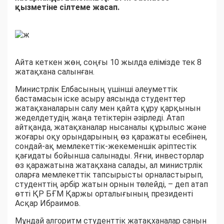
қызметіне сілтеме жасап.
Айта кеткен жөн, соңғы 10 жылда елімізде тек 8
жатақхана салынған.
Министрлік Елбасының үшінші әлеуметтік
бастамасын іске асыру аясында студенттер
жатақханаларын салу мен қайта құру қарқынын
жеделдетудің жаңа тетіктерін әзірледі. Атап
айтқанда, жатақханалар нысаналы құрылыс және
жоғары оқу орындарының өз қаражаты есебінен,
сондай-ақ мемлекеттік-жекеменшік әріптестік
қағидаты бойынша салынады. Яғни, инвесторлар
өз қаражатына жатақхана салады, ал министрлік
оларға мемлекеттік тапсырысты орналастырып,
студенттің әрбір жатын орнын төлейді, – деп атап
өтті ҚР БҒМ Қаржы орталығының президенті
Асқар Ибраимов.
Мұндай алгоритм студенттік жатақханалар санын