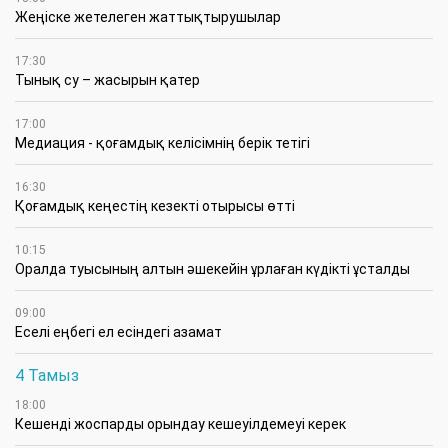
Жеңіске жетелеген жаттықтырушылар
17:30
Тынық су – жасырын қатер
17:00
Медиация - қоғамдық келісімнің берік тетігі
16:30
Қоғамдық кеңестің кезекті отырысы өтті
10:15
Оралда туысының алтын әшекейін ұрлаған күдікті ұсталды
09:00
Еселі еңбегі ел есіндегі азамат
4 Тамыз
18:00
Кешенді жоспарды орындау кешеуілдемеуі керек