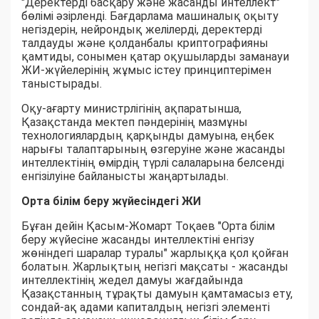
"Деректерді басқару және жасанды интеллект"
бөлімі әзірленді. Бағдарлама машиналық оқыту
негіздерін, нейрондық желілерді, деректерді
талдауды және қолданбалы криптографияны
қамтиды, сонымен қатар оқушыларды заманауи
ЖИ-жүйелерінің жұмыс істеу принциптерімен
таныстырады.
Оқу-ағарту министрлігінің ақпаратынша,
Қазақстанда мектеп пәндерінің мазмұны
технологиялардың қарқынды дамуына, еңбек
нарығы талаптарының өзгеруіне және жасанды
интеллектінің өмірдің түрлі салаларына белсенді
енгізілуіне байланысты жаңартылады.
Орта білім беру жүйесіндегі ЖИ
Бұған дейін Қасым-Жомарт Тоқаев "Орта білім
беру жүйесіне жасанды интеллектіні енгізу
жөніндегі шаралар туралы" жарлыққа қол қойған
болатын. Жарлықтың негізгі мақсаты - жасанды
интеллектінің жедел дамуы жағдайында
Қазақстанның тұрақты дамуын қамтамасыз ету,
сондай-ақ адами капиталдың негізгі элементі