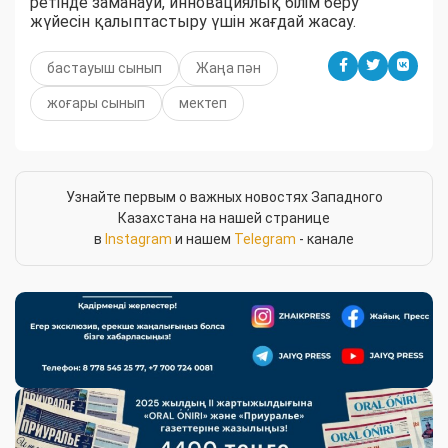
ретінде заманауи, инновациялық білім беру
жүйесін қалыптастыру үшін жағдай жасау.
бастауыш сынып
Жаңа пән
жоғары сынып
мектеп
Узнайте первым о важных новостях Западного
Казахстана на нашей странице
в
Instagram
и нашем
Telegram
- канале