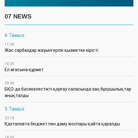
07 NEWS
6 Тамыз
11:30
Жас сарбаздар жауынгерлік қызметке кірісті
10:30
Ел ағасына құрмет
09:30
БҚО-да бәсекелестікті қорғау саласында заң бұзушылықтар
анықталды
5 Тамыз
23:18
Қазталовта бюджет пен даму жоспары қайта қаралды
18:00