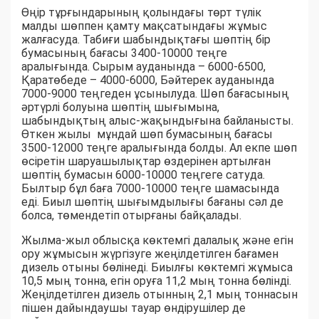
Өңір тұрғындарының қолындағы төрт түлік
малды шөппен қамту мақсатындағы жұмыс
жалғасуда. Табиғи шабындықтағы шөптің бір
бумасының бағасы 3400-10000 теңге
аралығында. Сырым ауданында – 6000-6500,
Қаратөбеде – 4000-6000, Бәйтерек ауданында
7000-9000 теңгеден ұсынылуда. Шөп бағасының
әртүрлі болуына шөптің шығымына,
шабындықтың алыс-жақындығына байланысты.
Өткен жылы мұндай шөп бумасының бағасы
3500-12000 теңге аралығында болды. Ал екпе шөп
өсіретін шаруашылықтар өздерінен артылған
шөптің бумасын 6000-10000 теңгеге сатуда.
Былтыр бұл баға 7000-10000 теңге шамасында
еді. Биыл шөптің шығымдылығы бағаны сәл де
болса, төмендетіп отырғаны байқалады.
Жылма-жыл облысқа көктемгі далалық және егін
ору жұмысын жүргізуге жеңілдетілген бағамен
дизель отыны бөлінеді. Биылғы көктемгі жұмыса
10,5 мың тонна, егін оруға 11,2 мың тонна бөлінді.
Жеңілдетілген дизель отынның 2,1 мың тоннасын
пішен дайындаушы тауар өндірушілер де