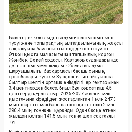
Биыл ерте көктемдегі жауын-шашынның мол
түсуі және топырақтың ылғалдылығының жақсы
сақталуына байланысты өңірде шөп шүйгін.
Өткен қыста мал азығынан тапшылық көрген
Жәнібек, Бөкей ордасы, Казталов аудандарында
да шөп шығымы жақсы. Облыстық ауыл
шаруашылығы басқармасы басшысының
орынбасары Рүстем Зұлқашевтың айтуынша,
былтыр шөптің орташа өнімділігі әр гектарынан
3,4 центнерден болса, биыл бұл көрсеткіш 4,5
центнерді құрап отыр. 2026-2027 жылғы мал
қыстағына кіреді деп жоспарланған 1 млн 247,3
мың шартты мал басына шөп қажеттілігі 2 млн
298,4 мың тоннаны құрайды. Одан басқа өткен
жылдан қалған 141,5 мың тонна шөп сақтаулы
тұр.
Қазіргі кезде аудандарда шөп шабудың қызған