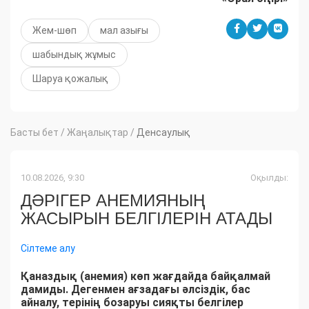
Жем-шөп
мал азығы
шабындық жұмыс
Шаруа қожалық
Басты бет
/
Жаңалықтар
/
Денсаулық
10.08.2026, 9:30
Оқылды:
ДӘРІГЕР АНЕМИЯНЫҢ
ЖАСЫРЫН БЕЛГІЛЕРІН АТАДЫ
Сілтеме алу
Қаназдық (анемия) көп жағдайда байқалмай
дамиды. Дегенмен ағзадағы әлсіздік, бас
айналу, терінің бозаруы сияқты белгілер