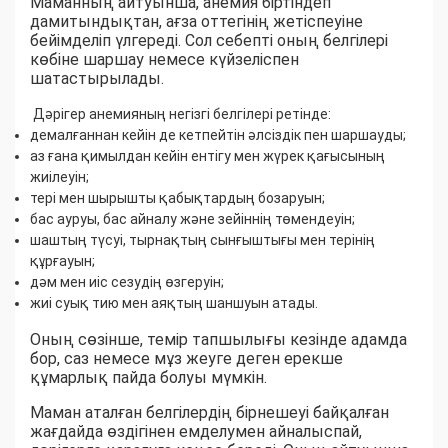
Маманның айтуынша, анемия біртіндеп
дамитындықтан, ағза оттегінің жетіспеуіне
бейімделіп үлгереді. Сол себепті оның белгілері
көбіне шаршау немесе күйзеліспен
шатастырылады.
Дәрігер анемияның негізгі белгілері ретінде:
демалғаннан кейін де кетпейтін әлсіздік пен шаршауды;
аз ғана қимылдан кейін ентігу мен жүрек қағысының
жиілеуін;
тері мен шырышты қабықтардың бозаруын;
бас ауруы, бас айналу және зейіннің төмендеуін;
шаштың түсуі, тырнақтың сынғыштығы мен терінің
құрғауын;
дәм мен иіс сезудің өзгеруін;
жиі суық тию мен аяқтың шаншуын атады.
Оның сөзінше, темір тапшылығы кезінде адамда
бор, саз немесе мұз жеуге деген ерекше
құмарлық пайда болуы мүмкін.
Маман аталған белгілердің бірнешеуі байқалған
жағдайда өздігінен емделумен айналыспай,