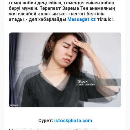
гемоглобин деңгейінің төмендегенінен хабар
беруі мүмкін. Терапевт Зарема Тен анемияның
жиі еленбей қалатын жеті негізгі белгісін
атады
,
- деп хабарлайды
Massaget.kz
тілшісі.
Сурет:
istockphoto.com