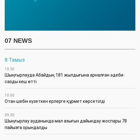
07 NEWS
8 Тамыз
10:30
Шыңғырлауда Абайдың 181 жылдығына арналған әдеби-
сазды кеш өтті
10:00
Отан шебін күзеткен ерлерге құрмет көрсетілді
09:30
​Шыңғырлау ауданында мал азығын дайындау жоспары 78
пайызға орындалды