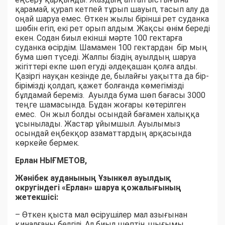
қарамай, қурап кетпей тұрып шауып, тасып алу да
оңай шаруа емес. Өткен жылы бірінші рет суданка
шөбін егіп, екі рет орып алдым. Жақсы өнім береді
екен. Содан биыл екінші мәрте 100 гектарға
суданка өсірдім. Шамамен 100 гектардан бір мың
бума шөп түседі. Жалпы біздің ауылдың шаруа
жігіттері екпе шөп егуді әлдеқашан қолға алды.
Қазіргі науқан кезінде де, былайғы уақытта да бір-
бірімізді қолдап, қажет болғанда көмегімізді
бұлдамай береміз. Ауылда бума шөп бағасы 3000
теңге шамасында. Бұдан жоғары көтерілген
емес. Он жыл болды осындай бағамен халыққа
ұсынылады. Жастар ұйымшыл. Ауылымыз
осындай еңбекқор азаматтардың арқасында
көркейе бермек.
Ерлан НЫҒМЕТОВ,
Жәнібек ауданының Ұзынкөл ауылдық
округіндегі «Ерлан» шаруа қожалығының
жетекшісі:
– Өткен қыста мал өсірушілер мал азығынан
қиналғаны белгілі. Ал биыл шөптің шығымы