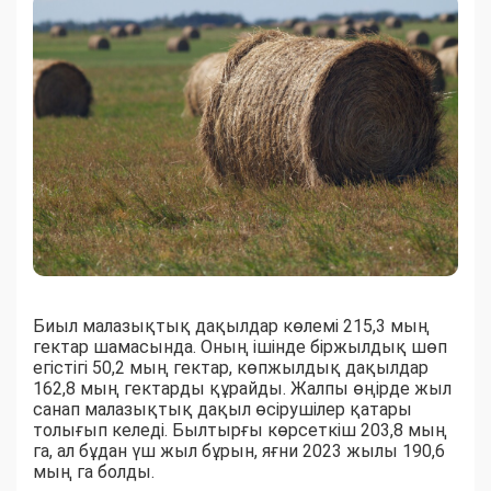
Биыл малазықтық дақылдар көлемі 215,3 мың
гектар шамасында. Оның ішінде біржылдық шөп
егістігі 50,2 мың гектар, көпжылдық дақылдар
162,8 мың гектарды құрайды. Жалпы өңірде жыл
санап малазықтық дақыл өсірушілер қатары
толығып келеді. Былтырғы көрсеткіш 203,8 мың
га, ал бұдан үш жыл бұрын, яғни 2023 жылы 190,6
мың га болды.