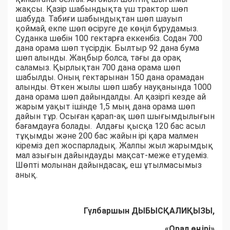
жақсы. Қазір шабындықта үш трактор шөп
шабуда. Табиғи шабындықтан шөп шауып
қоймай, екпе шөп өсіруге де көңіл бұрудамыз.
Суданка шөбін 100 гектарға еккенбіз. Содан 700
дана орама шөп түсірдік. Былтыр 92 дана бума
шөп алынды. Жаңбыр болса, тағы да орақ
саламыз. Қырлықтан 700 дана орама шөп
шабылды. Оның гектарынан 150 дана орамадан
алынды. Өткен жылы шөп шабу науқанында 1000
дана орама шөп дайындалды. Ал қазіргі кезде ай
жарым уақыт ішінде 1,5 мың дана орама шөп
дайын тұр. Осыған қарап-ақ шөп шығымдылығын
бағамдауға болады. Алдағы қысқа 120 бас асыл
тұқымды және 200 бас жайын ірі қара малмен
кіреміз деп жоспарладық. Жалпы жыл жарымдық
мал азығын дайындауды мақсат-меже етудеміз.
Шөпті молынан дайындасақ, еш ұтылмасымыз
анық.
Гүлбаршын ДЫБЫСҚАЛИҚЫЗЫ,
«Орал өңірі»