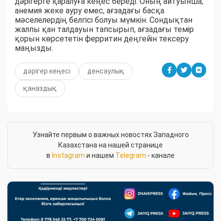
дәрігерге қаралуға кеңес береді. Оның айтуынша,
анемия жеке ауру емес, ағзадағы басқа
мәселелердің белгісі болуы мүмкін. Сондықтан
жалпы қан талдауын тапсырып, ағзадағы темір
қорын көрсететін ферритин деңгейін тексеру
маңызды.
дәрігер кеңесі
денсаулық
қаназдық
Узнайте первым о важных новостях Западного
Казахстана на нашей странице
в
Instagram
и нашем
Telegram
- канале