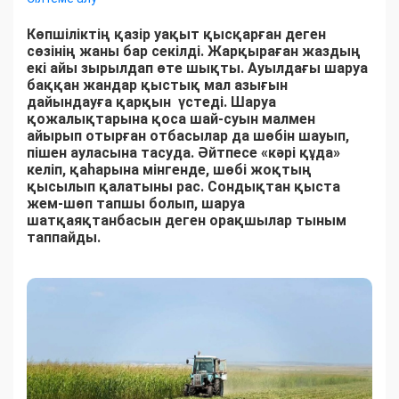
Көпшіліктің қазір уақыт қысқарған деген
сөзінің жаны бар секілді. Жарқыраған жаздың
екі айы зырылдап өте шықты. Ауылдағы шаруа
баққан жандар қыстық мал азығын
дайындауға қарқын үстеді. Шаруа
қожалықтарына қоса шай-суын малмен
айырып отырған отбасылар да шөбін шауып,
пішен ауласына тасуда. Әйтпесе «кәрі құда»
келіп, қаһарына мінгенде, шөбі жоқтың
қысылып қалатыны рас. Сондықтан қыста
жем-шөп тапшы болып, шаруа
шатқаяқтанбасын деген орақшылар тыным
таппайды.