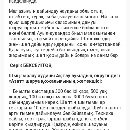
пайдалануда.
Мал азығын дайындау науқаны облыстық
штабтың тұрақты бақылауына алынған. Өйткені
ауыл шаруашылығы саласының дамуы
шаруалардың еңбек нәтижесіне байланысты
екені белгілі. Ауыл-аудандар биыл мал азығынан
тапшылық көрмейтін сыңайлы. Шөпшілердің
жем-шөп дайындау қарқыны соны аңғартқандай.
Қара суық күзге дейін бір жылдық емес, жыл
жарымдық шөп қоры дайын боларына сенім бар.
Серік БЕКСЕЙІТОВ,
Шыңғырлау ауданы Ақтау ауылдық округіндегі
«Азат» шаруа қожалығының жетекшісі:
– Биылғы қыстаққа 300 бас ірі қара, 500 уақ
жандық, 100 жылқы малына 3000 бума шөп
дайындауымыз керек. Шөптің шығымы әр
гектарына 10 центнерден шабылуда. Шүйгін шөпті
артығымен дайындауға бел байладық. Техника
сайлы, төрт тракторшы шабындықта еңбек
көрігін қыздыруда. Қазірдің өзінде шаруаны
еңсеру қарқынды. Жаздың аптап ыстығына