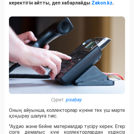
керектігін айтты, деп хабарлайды
Zakon.kz
.
Сурет:
pixabay
Оның айуынша, коллекторлар күніне тек үш мәрте
қоңырау шалуға тиіс.
"Аудио және бейне материалдар түсіру керек. Егер
сізге демалыс күні коллекторлардан үздіксіз