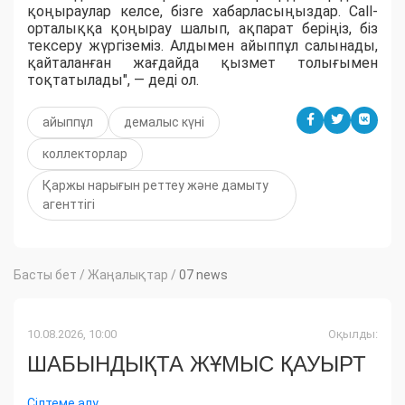
қоңыраулар келсе, бізге хабарласыңыздар. Call-
орталыққа қоңырау шалып, ақпарат беріңіз, біз
тексеру жүргіземіз. Алдымен айыппұл салынады,
қайталанған жағдайда қызмет толығымен
тоқтатылады", — деді ол.
айыппұл
демалыс күні
коллекторлар
Қаржы нарығын реттеу және дамыту
агенттігі
Басты бет
/
Жаңалықтар
/
07 news
10.08.2026, 10:00
Оқылды:
ШАБЫНДЫҚТА ЖҰМЫС ҚАУЫРТ
Сілтеме алу