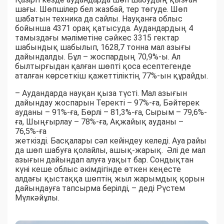
шағы. Шөпшілер бел жазбай, тер төгуде. Шөп
шабатын техника да сайлы. Науқанға облыс
бойынша 4371 орақ қатысуда. Аудандардың 4
тамыздағы мәліметіне сәйкес 3315 гектар
шабындық шабылып, 1628,7 тонна мал азығы
дайындалды. Бұл – жоспардың 70,9%-ы. Ал
былтырғыдан қалған шөпті қоса есептегенде
аталған көрсеткіш қажеттіліктің 77%-ын құрайды.
– Аудандарда науқан қыза түсті. Мал азығын
дайындау жоспарын Теректі – 97%-ға, Бәйтерек
ауданы – 91%-ға, Бөрлі – 81,3%-ға, Сырым – 79,6%-
ға, Шыңғырлау – 78%-ға, Ақжайық ауданы –
76,5%-ға
жеткізді. Басқалары сәл кейіндеу келеді. Ауа райы
да шөп шабуға қолайлы, ашық-жарық. Әлі де мал
азығын дайындап алуға уақыт бар. Сондықтан
күні кеше облыс әкімдігінде өткен кеңесте
алдағы қыстаққа шөптің жыл жарымдық қорын
дайындауға тапсырма берілді, – деді Рүстем
Мүлкәйұлы.