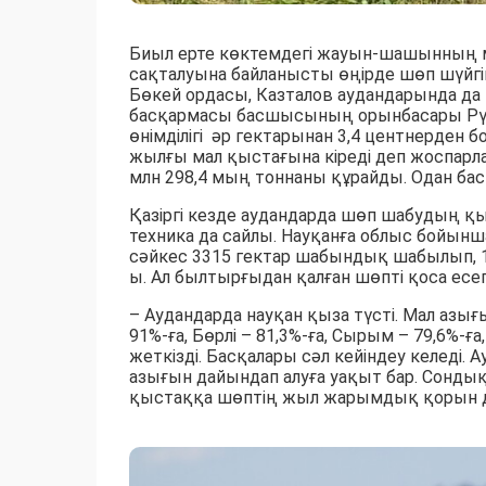
Биыл ерте көктемдегі жауын-шашынның 
сақталуына байланысты өңірде шөп шүйгі
Бөкей ордасы, Казталов аудандарында 
басқармасы басшысының орынбасары Рү
өнімділігі әр гектарынан 3,4 центнерден б
жылғы мал қыстағына кіреді деп жоспарла
млн 298,4 мың тоннаны құрайды. Одан бас
Қазіргі кезде аудандарда шөп шабудың қы
техника да сайлы. Науқанға облыс бойынш
сәйкес 3315 гектар шабындық шабылып, 1
ы. Ал былтырғыдан қалған шөпті қоса есе
– Аудандарда науқан қыза түсті. Мал азы
91%-ға, Бөрлі – 81,3%-ға, Сырым – 79,6%-ғ
жеткізді. Басқалары сәл кейіндеу келеді.
азығын дайындап алуға уақыт бар. Сондық
қыстаққа шөптің жыл жарымдық қорын дай