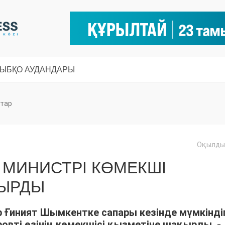
СЫ
БҚО АУДАНДАРЫ
тар
Оқылды:
 МИНИСТРІ КӨМЕКШІ
ДЫРДЫ
 Ғиният Шымкентке сапары кезінде мүмкіндіг
овті өзінің көмекшісі қызметіне шақырды, -