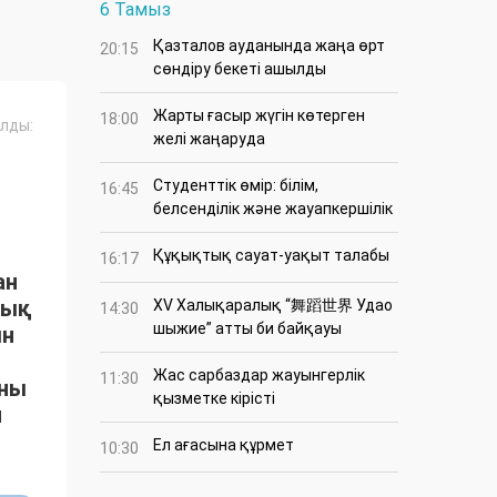
6 Тамыз
Қазталов ауданында жаңа өрт
20:15
сөндіру бекеті ашылды
Жарты ғасыр жүгін көтерген
18:00
лды:
желі жаңаруда
Студенттік өмір: білім,
16:45
белсенділік және жауапкершілік
Құқықтық сауат-уақыт талабы
16:17
ан
тық
XV Халықаралық “舞蹈世界 Удао
14:30
шыжие” атты би байқауы
ын
Жас сарбаздар жауынгерлік
11:30
ыны
қызметке кірісті
н
Ел ағасына құрмет
10:30