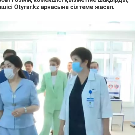
шісі Otyrar.kz арнасына сілтеме жасап.