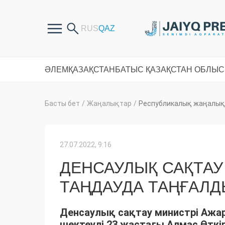
ӘЛЕМ
ҚАЗАҚСТАН
БАТЫС ҚАЗАҚСТАН ОБЛЫ
Басты бет
/
Жаңалықтар
/
Республикалық жаңалық
27.07.2022, 9:16
ДЕНСАУЛЫҚ САҚТАУ
ТАҢДАУДА ТАҢҒАЛ
Денсаулық сақтау министрі Ажар
шектеулі 23 жастағы Алмас Өткір