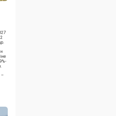
027
 2
р.
ын
іне
9%-
.
 –