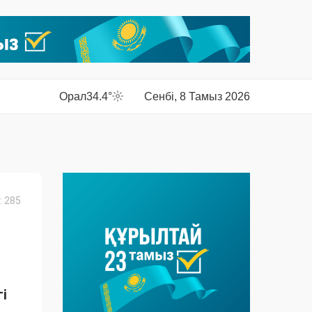
Орал
34.4°
Сенбі, 8 Тамыз 2026
 285
і