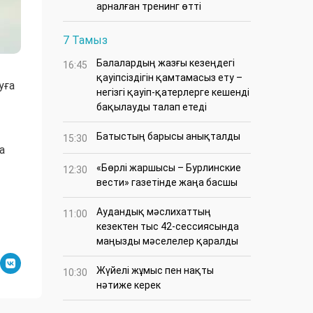
арналған тренинг өтті
7 Тамыз
Балалардың жазғы кезеңдегі
16:45
қауіпсіздігін қамтамасыз ету –
уға
негізгі қауіп-қатерлерге кешенді
бақылауды талап етеді
Батыстың барысы анықталды
15:30
а
«Бөрлі жаршысы – Бурлинские
12:30
вести» газетінде жаңа басшы
Аудандық мәслихаттың
11:00
кезектен тыс 42-сессиясында
маңызды мәселелер қаралды
Жүйелі жұмыс пен нақты
10:30
нәтиже керек