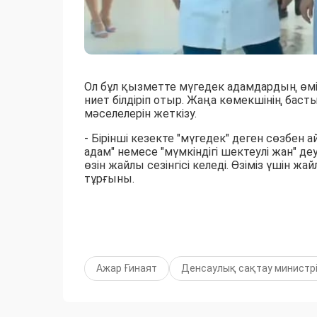
Ол бұл қызметте мүгедек адамдардың өмір
ниет білдіріп отыр. Жаңа көмекшінің бас
мәселелерін жеткізу.
- Бірінші кезекте "мүгедек" деген сөзбен 
адам" немесе "мүмкіндігі шектеулі жан" де
өзін жайлы сезінгісі келеді. Өзіміз үшін 
тұрғыны.
Ажар Ғинаят
Денсаулық сақтау министр