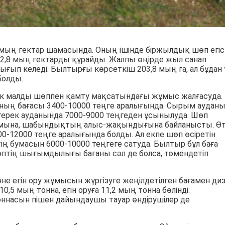
мың гектар шамасында. Оның ішінде біржылдық шөп егіст
2,8 мың гектарды құрайды. Жалпы өңірде жыл санап
ғып келеді. Былтырғы көрсеткіш 203,8 мың га, ал бұдан
болды.
ік малды шөппен қамту мақсатындағы жұмыс жалғасуда.
ның бағасы 3400-10000 теңге аралығында. Сырым аудан
йтерек ауданында 7000-9000 теңгеден ұсынылуда. Шөп
ымына, шабындықтың алыс-жақындығына байланысты. Ө
12000 теңге аралығында болды. Ал екпе шөп өсіретін
ң бумасын 6000-10000 теңгеге сатуда. Былтыр бұл баға
өптің шығымдылығы бағаны сәл де болса, төмендетіп
е егін ору жұмысын жүргізуге жеңілдетілген бағамен ди
,5 мың тонна, егін оруға 11,2 мың тонна бөлінді.
оннасын пішен дайындаушы тауар өндірушілер де