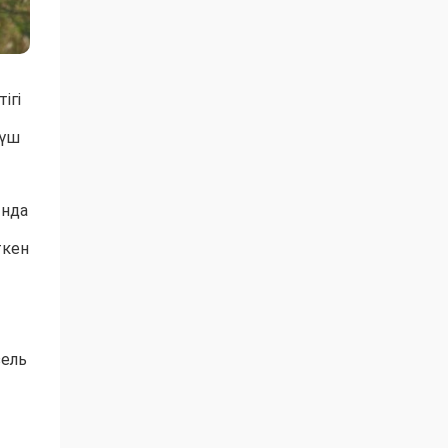
ігі
 үш
ында
ткен
зель