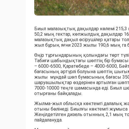
Биыл малазықтық дақылдар көлемі 215,3 
50,2 мың гектар, көпжылдық дақылдар 16
малазықтық дақыл өсірушілер қатары толы
жыл бұрын, яғни 2023 жылы 190,6 мың га 
Өңір тұрғындарының қолындағы төрт түл
Табиғи шабындықтағы шөптің бір бумасы
– 6000-6500, Қаратөбеде – 4000-6000, Бә
бағасының әртүрлі болуына шөптің шығ
жылы мұндай шөп бумасының бағасы 3500-
шаруашылықтар өздерінен артылған шөпті
7000-10000 теңге шамасында еді. Биыл ш
отырғаны байқалады.
Жылма-жыл облысқа көктемгі далалық жән
отыны бөлінеді. Биылғы көктемгі жұмыса 10
Жеңілдетілген дизель отынның 2,1 мың т
пайдалануда.