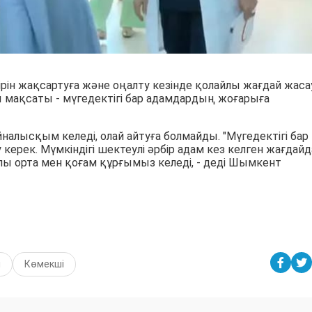
ін жақсартуға және оңалту кезінде қолайлы жағдай жаса
ты мақсаты - мүгедектігі бар адамдардың жоғарыға
айналысқым келеді, олай айтуға болмайды. "Мүгедектігі бар
у керек. Мүмкіндігі шектеулі әрбір адам кез келген жағдайд
жайлы орта мен қоғам құрғымыз келеді, - деді Шымкент
і
Көмекші