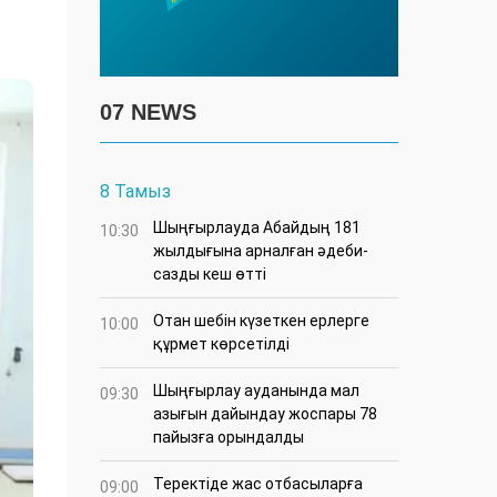
07 NEWS
8 Тамыз
Шыңғырлауда Абайдың 181
10:30
жылдығына арналған әдеби-
сазды кеш өтті
Отан шебін күзеткен ерлерге
10:00
құрмет көрсетілді
​Шыңғырлау ауданында мал
09:30
азығын дайындау жоспары 78
пайызға орындалды
​Теректіде жас отбасыларға
09:00