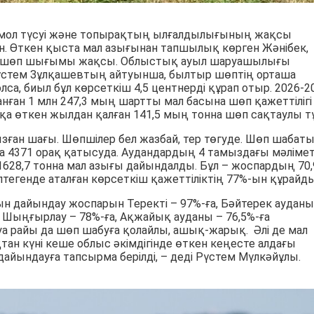
мол түсуі және топырақтың ылғалдылығының жақсы
н. Өткен қыста мал азығынан тапшылық көрген Жәнібек,
да шөп шығымы жақсы. Облыстық ауыл шаруашылығы
стем Зұлқашевтың айтуынша, былтыр шөптің орташа
олса, биыл бұл көрсеткіш 4,5 центнерді құрап отыр. 2026-2
нған 1 млн 247,3 мың шартты мал басына шөп қажеттілігі
қа өткен жылдан қалған 141,5 мың тонна шөп сақтаулы тұ
зған шағы. Шөпшілер бел жазбай, тер төгуде. Шөп шабат
а 4371 орақ қатысуда. Аудандардың 4 тамыздағы мәлімет
628,7 тонна мал азығы дайындалды. Бұл – жоспардың 70,
птегенде аталған көрсеткіш қажеттіліктің 77%-ын құрайды
ғын дайындау жоспарын Теректі – 97%-ға, Бәйтерек ауданы
а, Шыңғырлау – 78%-ға, Ақжайық ауданы – 76,5%-ға
 Ауа райы да шөп шабуға қолайлы, ашық-жарық. Әлі де мал
тан күні кеше облыс әкімдігінде өткен кеңесте алдағы
ындауға тапсырма берілді, – деді Рүстем Мүлкәйұлы.