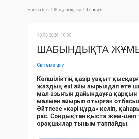
Басты бет
/
Жаңалықтар
/
07 news
10.08.2026, 10:00
ШАБЫНДЫҚТА ЖҰМЫ
Сілтеме алу
Көпшіліктің қазір уақыт қысқарғ
жаздың екі айы зырылдап өте 
мал азығын дайындауға қарқын 
малмен айырып отырған отбасыла
Әйтпесе «кәрі құда» келіп, қаһ
рас. Сондықтан қыста жем-шөп 
орақшылар тыным таппайды.