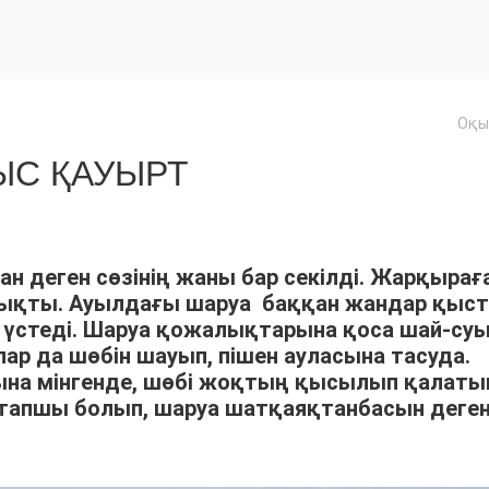
Оқы
С ҚАУЫРТ
ан деген сөзінің жаны бар секілді. Жарқырағ
шықты. Ауылдағы шаруа баққан жандар қыс
үстеді. Шаруа қожалықтарына қоса шай-су
р да шөбін шауып, пішен ауласына тасуда.
арына мінгенде, шөбі жоқтың қысылып қалат
тапшы болып, шаруа шатқаяқтанбасын деге