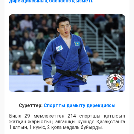
дирекциясының баспасөз қызметі.
Суреттер:
Спортты дамыту дирекциясы
Биыл 29 мемлекеттен 214 спортшы қатысып
жатқан жарыстың алғашқы күнінде Қазақстанға
1 алтын, 1 күміс, 2 қола медаль бұйырды.