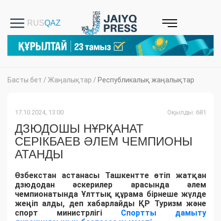
Басты бет
/
Жаңалықтар
/
Республикалық жаңалықтар
17.10.2024, 13:00
Оқылды: 681
ДЗЮДОШЫ НҰРҚАНАТ
СЕРІКБАЕВ ӘЛЕМ ЧЕМПИОНЫ
АТАНДЫ
Өзбекстан астанасы Ташкентте өтіп жатқан
дзюдодан әскерилер арасында әлем
чемпионатында Ұлттық құрама бірнеше жүлде
жеңіп алды, деп хабарлайды ҚР Туризм және
спорт министрлігі
Спортты дамыту