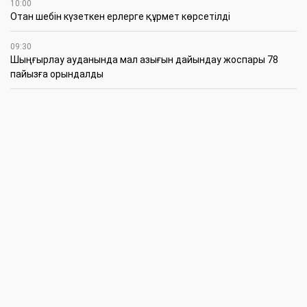
10:00
Отан шебін күзеткен ерлерге құрмет көрсетілді
09:30
​Шыңғырлау ауданында мал азығын дайындау жоспары 78
пайызға орындалды
09:00
​Теректіде жас отбасыларға арналған тренинг өтті
7 Тамыз
16:45
Балалардың жазғы кезеңдегі қауіпсіздігін қамтамасыз ету –
негізгі қауіп-қатерлерге кешенді бақылауды талап етеді
15:30
Батыстың барысы анықталды
12:30
«Бөрлі жаршысы – Бурлинские вести» газетінде жаңа басшы