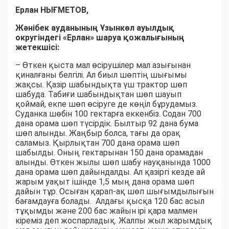
Ерлан НЫҒМЕТОВ,
Жәнібек ауданының Ұзынкөл ауылдық
округіндегі «Ерлан» шаруа қожалығының
жетекшісі:
– Өткен қыста мал өсірушілер мал азығынан
қиналғаны белгілі. Ал биыл шөптің шығымы
жақсы. Қазір шабындықта үш трактор шөп
шабуда. Табиғи шабындықтан шөп шауып
қоймай, екпе шөп өсіруге де көңіл бұрудамыз.
Суданка шөбін 100 гектарға еккенбіз. Содан 700
дана орама шөп түсірдік. Былтыр 92 дана бума
шөп алынды. Жаңбыр болса, тағы да орақ
саламыз. Қырлықтан 700 дана орама шөп
шабылды. Оның гектарынан 150 дана орамадан
алынды. Өткен жылы шөп шабу науқанында 1000
дана орама шөп дайындалды. Ал қазіргі кезде ай
жарым уақыт ішінде 1,5 мың дана орама шөп
дайын тұр. Осыған қарап-ақ шөп шығымдылығын
бағамдауға болады. Алдағы қысқа 120 бас асыл
тұқымды және 200 бас жайын ірі қара малмен
кіреміз деп жоспарладық. Жалпы жыл жарымдық