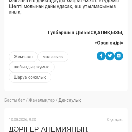
мал азығын дайындауды мақсат-меже етудеміз.
Шөпті молынан дайындасақ, еш ұтылмасымыз
анық.
Гүлбаршын ДЫБЫСҚАЛИҚЫЗЫ,
«Орал өңірі»
Жем-шөп
мал азығы
шабындық жұмыс
Шаруа қожалық
Басты бет
/
Жаңалықтар
/
Денсаулық
10.08.2026, 9:30
Оқылды:
ДӘРІГЕР АНЕМИЯНЫҢ