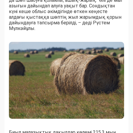
да шөп шабуға қолайлы, ашық-жарық. Әлі де мал
азығын дайындап алуға уақыт бар. Сондықтан
күні кеше облыс әкімдігінде өткен кеңесте
алдағы қыстаққа шөптің жыл жарымдық қорын
дайындауға тапсырма берілді, – деді Рүстем
Мүлкәйұлы.
Биыл малазықтық дақылдар көлемі 215,3 мың