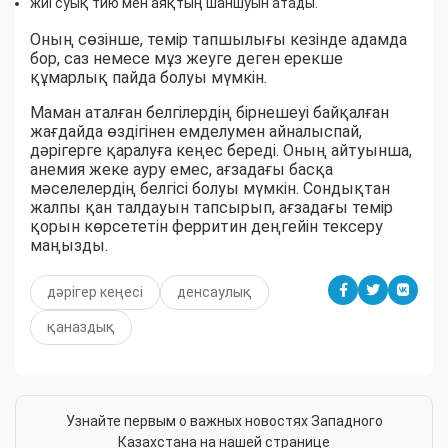
жиі суық тию мен аяқтың шаншуын атады.
Оның сөзінше, темір тапшылығы кезінде адамда
бор, саз немесе мұз жеуге деген ерекше
құмарлық пайда болуы мүмкін.
Маман аталған белгілердің бірнешеуі байқалған
жағдайда өздігінен емделумен айналыспай,
дәрігерге қаралуға кеңес береді. Оның айтуынша,
анемия жеке ауру емес, ағзадағы басқа
мәселелердің белгісі болуы мүмкін. Сондықтан
жалпы қан талдауын тапсырып, ағзадағы темір
қорын көрсететін ферритин деңгейін тексеру
маңызды.
дәрігер кеңесі
денсаулық
қаназдық
Узнайте первым о важных новостях Западного
Казахстана на нашей странице