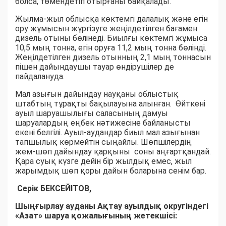
болса, төмендетіп отырғаны байқалады.
Жылма-жыл облысқа көктемгі далалық және егін
ору жұмысын жүргізуге жеңілдетілген бағамен
дизель отыны бөлінеді. Биылғы көктемгі жұмыса
10,5 мың тонна, егін оруға 11,2 мың тонна бөлінді.
Жеңілдетілген дизель отынның 2,1 мың тоннасын
пішен дайындаушы тауар өндірушілер де
пайдалануда.
Мал азығын дайындау науқаны облыстық
штабтың тұрақты бақылауына алынған. Өйткені
ауыл шаруашылығы саласының дамуы
шаруалардың еңбек нәтижесіне байланысты
екені белгілі. Ауыл-аудандар биыл мал азығынан
тапшылық көрмейтін сыңайлы. Шөпшілердің
жем-шөп дайындау қарқыны соны аңғартқандай.
Қара суық күзге дейін бір жылдық емес, жыл
жарымдық шөп қоры дайын боларына сенім бар.
Серік БЕКСЕЙІТОВ,
Шыңғырлау ауданы Ақтау ауылдық округіндегі
«Азат» шаруа қожалығының жетекшісі: