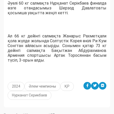
Әуелі 60 кг салмақта Нұрқанат Серікбаев финалда
өзге отандасымыз Шерзод Давлатовты
қосымша уақытта жеңіп кетті.
Ал 66 кг дейінгі салмақта Жанарыс Рахметқали
қола жүлде жолында Солтүстік Корея өкілі Ри Кум
Сонгтан айласын асырды. Сонымен қатар 73 кг
дейінгі салмақта Бақытжан Абдурахманов
Армения спортшысы Артак Торосяннан басым
түсіп, 3-орын алды.
2024
Әлем чемпионы
ҚР
Нурканат Серикбаев