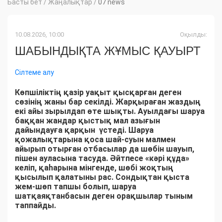
Басты бет
/
Жаңалықтар
/
07 news
10.08.2026, 10:00
Оқылды:
ШАБЫНДЫҚТА ЖҰМЫС ҚАУЫРТ
Сілтеме алу
Көпшіліктің қазір уақыт қысқарған деген
сөзінің жаны бар секілді. Жарқыраған жаздың
екі айы зырылдап өте шықты. Ауылдағы шаруа
баққан жандар қыстық мал азығын
дайындауға қарқын үстеді. Шаруа
қожалықтарына қоса шай-суын малмен
айырып отырған отбасылар да шөбін шауып,
пішен ауласына тасуда. Әйтпесе «кәрі құда»
келіп, қаһарына мінгенде, шөбі жоқтың
қысылып қалатыны рас. Сондықтан қыста
жем-шөп тапшы болып, шаруа
шатқаяқтанбасын деген орақшылар тыным
таппайды.