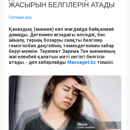
ЖАСЫРЫН БЕЛГІЛЕРІН АТАДЫ
Сілтеме алу
Қаназдық (анемия) көп жағдайда байқалмай
дамиды. Дегенмен ағзадағы әлсіздік, бас
айналу, терінің бозаруы сияқты белгілер
гемоглобин деңгейінің төмендегенінен хабар
беруі мүмкін. Терапевт Зарема Тен анемияның
жиі еленбей қалатын жеті негізгі белгісін
атады
,
- деп хабарлайды
Massaget.kz
тілшісі.