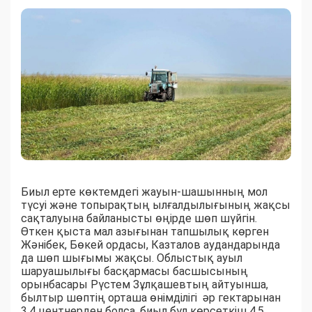
Биыл ерте көктемдегі жауын-шашынның мол
түсуі және топырақтың ылғалдылығының жақсы
сақталуына байланысты өңірде шөп шүйгін.
Өткен қыста мал азығынан тапшылық көрген
Жәнібек, Бөкей ордасы, Казталов аудандарында
да шөп шығымы жақсы. Облыстық ауыл
шаруашылығы басқармасы басшысының
орынбасары Рүстем Зұлқашевтың айтуынша,
былтыр шөптің орташа өнімділігі әр гектарынан
3,4 центнерден болса, биыл бұл көрсеткіш 4,5