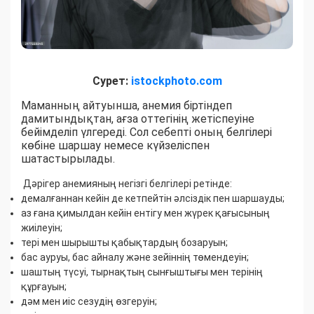
Сурет:
istockphoto.com
Маманның айтуынша, анемия біртіндеп
дамитындықтан, ағза оттегінің жетіспеуіне
бейімделіп үлгереді. Сол себепті оның белгілері
көбіне шаршау немесе күйзеліспен
шатастырылады.
Дәрігер анемияның негізгі белгілері ретінде:
демалғаннан кейін де кетпейтін әлсіздік пен шаршауды;
аз ғана қимылдан кейін ентігу мен жүрек қағысының
жиілеуін;
тері мен шырышты қабықтардың бозаруын;
бас ауруы, бас айналу және зейіннің төмендеуін;
шаштың түсуі, тырнақтың сынғыштығы мен терінің
құрғауын;
дәм мен иіс сезудің өзгеруін;