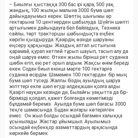
– Биылғы қыстаққа 300 бас ірі қара, 500 уақ
жандық, 100 жылқы малына 3000 бума шөп
дайындауымыз керек. Шөптің шығымы әр
гектарына 10 центнерден шабылуда. Шүйгін шөпті
артығымен дайындауға бел байладық. Техника
сайлы, төрт тракторшы шабындықта еңбек
көрігін қыздыруда. Қазірдің өзінде шаруаны
еңсеру қарқынды. Жаздың аптап ыстығына
қарамай, қурап кетпей тұрып шауып, тасып алу да
оңай шаруа емес. Өткен жылы бірінші рет суданка
шөбін егіп, екі рет орып алдым. Жақсы өнім береді
екен. Содан биыл екінші мәрте 100 гектарға
суданка өсірдім. Шамамен 100 гектардан бір мың
бума шөп түседі. Жалпы біздің ауылдың шаруа
жігіттері екпе шөп егуді әлдеқашан қолға алды.
Қазіргі науқан кезінде де, былайғы уақытта да бір-
бірімізді қолдап, қажет болғанда көмегімізді
бұлдамай береміз. Ауылда бума шөп бағасы 3000
теңге шамасында. Бұдан жоғары көтерілген
емес. Он жыл болды осындай бағамен халыққа
ұсынылады. Жастар ұйымшыл. Ауылымыз
осындай еңбекқор азаматтардың арқасында
көркейе бермек.