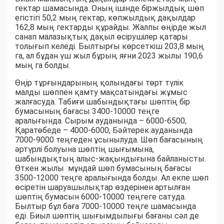
гектар шамасында. Оның ішінде біржылдық шөп
егістігі 50,2 мың гектар, көпжылдық дақылдар
162,8 мың гектарды құрайды. Жалпы өңірде жыл
санап малазықтық дақыл өсірушілер қатары
толығып келеді. Былтырғы көрсеткіш 203,8 мың
га, ал бұдан үш жыл бұрын, яғни 2023 жылы 190,6
мың га болды.
Өңір тұрғындарының қолындағы төрт түлік
малды шөппен қамту мақсатындағы жұмыс
жалғасуда. Табиғи шабындықтағы шөптің бір
бумасының бағасы 3400-10000 теңге
аралығында. Сырым ауданында – 6000-6500,
Қаратөбеде – 4000-6000, Бәйтерек ауданында
7000-9000 теңгеден ұсынылуда. Шөп бағасының
әртүрлі болуына шөптің шығымына,
шабындықтың алыс-жақындығына байланысты.
Өткен жылы мұндай шөп бумасының бағасы
3500-12000 теңге аралығында болды. Ал екпе шөп
өсіретін шаруашылықтар өздерінен артылған
шөптің бумасын 6000-10000 теңгеге сатуда.
Былтыр бұл баға 7000-10000 теңге шамасында
еді. Биыл шөптің шығымдылығы бағаны сәл де