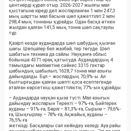
центнерді құрап отыр. 2026-2027 жылғы мал
қыстағына кіреді деп жоспарланған 1 млн 247,3
мың шартты мал басына шөп қажеттілігі 2 млн
298,4 мың тоннаны құрайды. Одан басқа өткен
жылдан қалған 141,5 мың тонна шөп сақтаулы
тұр.
Қазіргі кезде аудандарда шөп шабудың қызған
шағы. Шөпшілер бел жазбай, тер төгуде. Шөп
шабатын техника да сайлы. Науқанға облыс
бойынша 4371 орақ қатысуда. Аудандардың 4
тамыздағы мәліметіне сәйкес 3315 гектар
шабындық шабылып, 1628,7 тонна мал азығы
дайындалды. Бұл – жоспардың 70,9%-ы. Ал
былтырғыдан қалған шөпті қоса есептегенде
аталған көрсеткіш қажеттіліктің 77%-ын құрайды.
– Аудандарда науқан қыза түсті. Мал азығын
дайындау жоспарын Теректі – 97%-ға, Бәйтерек
ауданы – 91%-ға, Бөрлі – 81,3%-ға, Сырым – 79,6%-
ға, Шыңғырлау – 78%-ға, Ақжайық ауданы –
76,5%-ға
жеткізді. Басқалары сәл кейіндеу келеді. Ауа райы