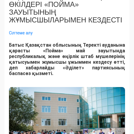
ӨКІЛДЕРІ «ПОЙМА»
ЗАУЫТЫНЫҢ
ЖҰМЫСШЫЛАРЫМЕН КЕЗДЕСТІ
Сілтеме алу
Батыс Қазақстан облысының Теректі ауданына
қарасты «Пойма» май зауытында
республикалық және өңірлік штаб мүшелерінің
қатысуымен жұмысшы ұжыммен кездесу өтті,
деп хабарлайды «Әділет» партиясының
баспасөз қызметі.