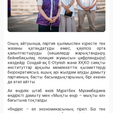
Оның айтуынша, партия қылмыспен күресте тек
жазаны қатаңдатуды емес, қауіпсіз орта
қалыптастыруды (көшелерді жарықтандыру,
бейнебақылау, полиция жұмысын цифрландыру)
көздейді. Сондай-ақ E-Otynish және ХҚКО сияқты
институттар арқылы мемлекеттік қызметтерді
бюрократиясыз, ашық әрі жылдам алуды дамыту
партияның басты басымдықтарының бірі екенін
де атап айтты.
Ал өңірлік штаб өкілі Мұратбек Мұхамбедиев
өндірісті дамыту мен «Мықты өңір – мықты ел»
бағытына тоқталды:
«Өндіріс – ел экономикасының тірегі. Біз тек