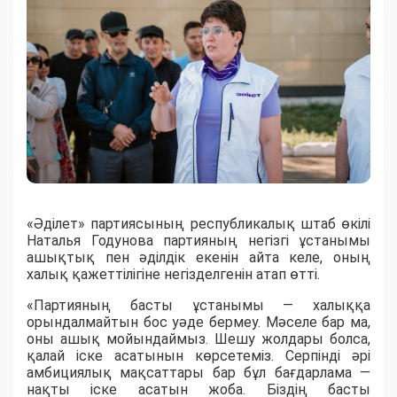
«Әділет» партиясының республикалық штаб өкілі
Наталья Годунова партияның негізгі ұстанымы
ашықтық пен әділдік екенін айта келе, оның
халық қажеттілігіне негізделгенін атап өтті.
«Партияның басты ұстанымы — халыққа
орындалмайтын бос уәде бермеу. Мәселе бар ма,
оны ашық мойындаймыз. Шешу жолдары болса,
қалай іске асатынын көрсетеміз. Серпінді әрі
амбициялық мақсаттары бар бұл бағдарлама —
нақты іске асатын жоба. Біздің басты