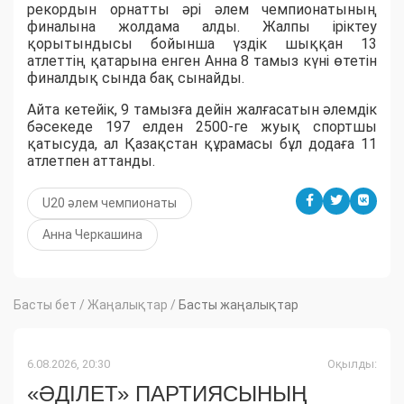
рекордын орнатты әрі әлем чемпионатының
финалына жолдама алды. Жалпы іріктеу
қорытындысы бойынша үздік шыққан 13
атлеттің қатарына енген Анна 8 тамыз күні өтетін
финалдық сында бақ сынайды.
Айта кетейік, 9 тамызға дейін жалғасатын әлемдік
бәсекеде 197 елден 2500-ге жуық спортшы
қатысуда, ал Қазақстан құрамасы бұл додаға 11
атлетпен аттанды.
U20 әлем чемпионаты
Анна Черкашина
Басты бет
/
Жаңалықтар
/
Басты жаңалықтар
6.08.2026, 20:30
Оқылды:
«ӘДІЛЕТ» ПАРТИЯСЫНЫҢ