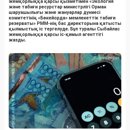
жемқорлыққа қарсы қызметімен «Экология
және табиғи ресурстар министрлігі Орман
шаруашылығы және жануарлар дүниесі
комитетінің «Бөкейорда» мемлекеттік табиғи
резерваты» РММ-нің бас директорына қатысты
қылмыстық іс тергелуде. Бұл туралы Сыбайлас
жемқорлыққа қарсы іс-қимыл агенттігі
жазды.