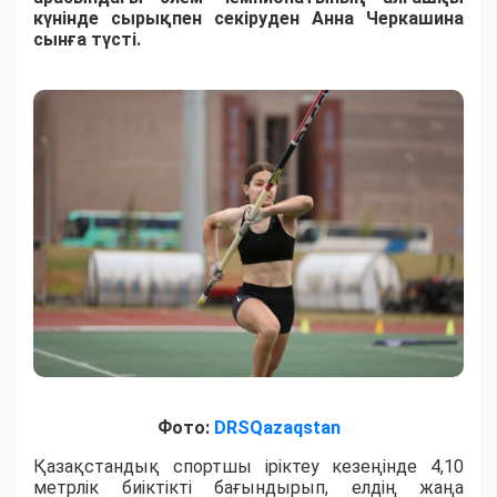
күнінде сырықпен секіруден Анна Черкашина
сынға түсті.
Фото:
DRSQazaqstan
Қазақстандық спортшы іріктеу кезеңінде 4,10
метрлік биіктікті бағындырып, елдің жаңа