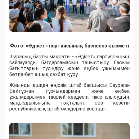
Фото: «Әділет» партиясының баспасөз қызметі
Шараның басты мақсаты - «Әділет» партиясының
сайлауалды бағдарламасын таныстыру, басым
бағыттарын түсіндіру және еңбек ұжымымен
бетпе-бет ашық сұхбат құру.
Жиынды ашқан өңірлік штаб басшысы Бауржан
Бектұрған тұрғындармен және еңбек
ұжымдарымен тікелей кездесіп, пікір алысудың
маңыздылығына тоқталып, сөз кезегін
республикалық штаб өкілдеріне ұсынды.