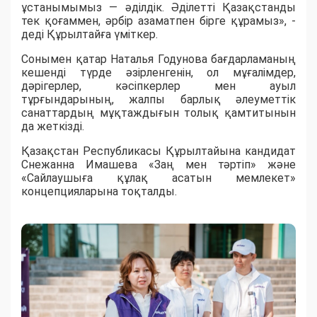
ұстанымымыз — әділдік. Әділетті Қазақстанды
тек қоғаммен, әрбір азаматпен бірге құрамыз», -
деді Құрылтайға үміткер.
Сонымен қатар Наталья Годунова бағдарламаның
кешенді түрде әзірленгенін, ол мұғалімдер,
дәрігерлер, кәсіпкерлер мен ауыл
тұрғындарының, жалпы барлық әлеуметтік
санаттардың мұқтаждығын толық қамтитынын
да жеткізді.
Қазақстан Республикасы Құрылтайына кандидат
Снежанна Имашева «Заң мен тәртіп» және
«Сайлаушыға құлақ асатын мемлекет»
концепцияларына тоқталды.