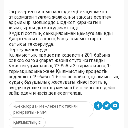
Ол резерватта шын мәнінде еңбек қызметін
атқармаған тұлғаға жалақыны заңсыз есептеу
арқылы ірі мөлшерде бюджет қаражатын
жымқырды деген күдікке ілінді.
Күдікті соттың санкциясымен қамауға алынды.
Қазіргі уақытта оның басқа қылмыстарға
қатысы тексерілуде.
Тергеу жалғасуда.
Қылмыстық-процестік кодекстің 201-бабына
сәйкес өзге ақпарат жария етуге жатпайды.
Конституциясының 77-бабы 3-тармағының 1-
тармақшасына және Қылмыстық-процестік
кодексінің 19-бабы 1-бөлігіне сәйкес, қылмыстық
құқық бұзушылық жасаудағы кінәсі соттың
заңды күшіне енген үкімімен белгіленгенге дейін
әрбір адам кінәсіз деп есептеледі.
«Бөкейорда» мемлекеттік табиғи
резерваты» РММ
қылмыстық іс