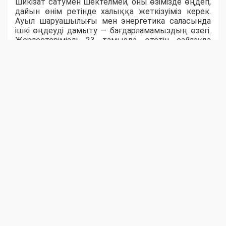
шикізат сатумен шектелмей, оны өзімізде өңдеп,
дайын өнім ретінде халыққа жеткізуіміз керек.
Ауыл шаруашылығы мен энергетика саласында
ішкі өңдеуді дамыту — бағдарламамыздың өзегі.
Жерлестерімізді 23 тамызда өтетін сайлауда
белсенділік танытып, "Әділет" партиясын қолдауға
шақырамын», - деді ол.
Ақпараттық технологиялар саласының маманы
Михаил Дудниченков «Әділет» партиясының
цифрландыру саласын сайлауалды
бағдарламасына алғашқылардың бірі болып
енгізгенін тілге тиек етті. Ол цифрлық
мемлекеттік қызметтер мен онлайн-төлемдердің
дамуы халықтың тұрмыс сапасын арттырғанын,
сонымен бірге бұл бағытта киберқылмыс пен
алаяқтыққа қарсы күрес шаралары да басты
назарда екенін айтты.
Кездесу соңында жұмысшылар төмен пайызбен
несие алу мүмкіндіктері туралы сауал қойды. Бұл
сұраққа Наталья Годунова ауылдағы еңбек
адамдары үшін «Ауыл аманаты»
бағдарламасының тиімділігі жоғары екенін айтып,