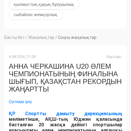
қылмыстық құқық бұзушылық
сыбайлас жемқорлық
Басты бет
/
Жаңалықтар
/
Соңғы жаңалықтар
6.08.2026, 21:00
Оқылды:
АННА ЧЕРКАШИНА U20 ӘЛЕМ
ЧЕМПИОНАТЫНЫҢ ФИНАЛЫНА
ШЫҒЫП, ҚАЗАҚСТАН РЕКОРДЫН
ЖАҢАРТТЫ
Сілтеме алу
ҚР Спортты дамыту дирекциясының
мәліметінше, АҚШ-тың Юджин қаласында
басталған 20 жасқа дейінгі спортшылар
арасындағы әлем чемпионатының алғашқы