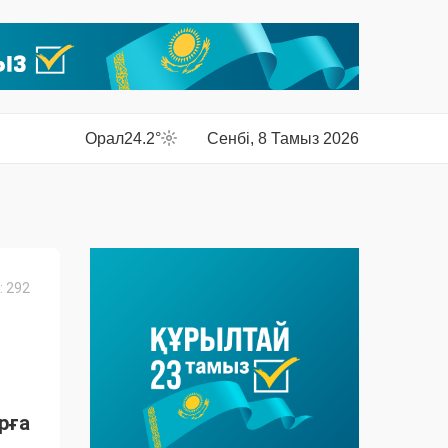
Орал
24.2°
Сенбі, 8 Тамыз 2026
 292
рға