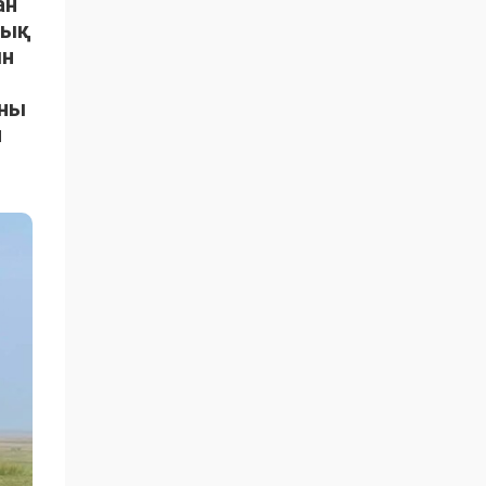
ан
тық
ын
ыны
н