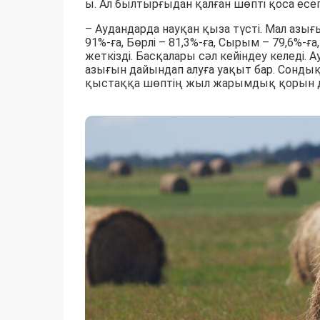
ы. Ал былтырғыдан қалған шөпті қоса есе
– Аудандарда науқан қыза түсті. Мал азы
91%-ға, Бөрлі – 81,3%-ға, Сырым – 79,6%-ғ
жеткізді. Басқалары сәл кейіндеу келеді.
азығын дайындап алуға уақыт бар. Сондық
қыстаққа шөптің жыл жарымдық қорын дай