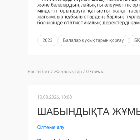
және балалардың лайықты әлеуметтік орта
міндетті орындауға қатысты жаңа тәсіл
жағымсыз құбылыстардың барлық түрлері 
бөлінісінде статистикалық деректерді қа
2023
Балалар құқықтарын қорғау
Б
Басты бет
/
Жаңалықтар
/
07 news
10.08.2026, 10:00
ШАБЫНДЫҚТА ЖҰМЫ
Сілтеме алу