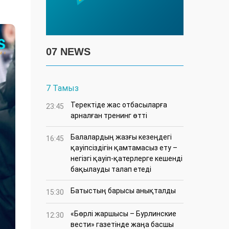
07 NEWS
7 Тамыз
​Теректіде жас отбасыларға
23:45
арналған тренинг өтті
Балалардың жазғы кезеңдегі
16:45
қауіпсіздігін қамтамасыз ету –
негізгі қауіп-қатерлерге кешенді
бақылауды талап етеді
Батыстың барысы анықталды
15:30
«Бөрлі жаршысы – Бурлинские
12:30
вести» газетінде жаңа басшы