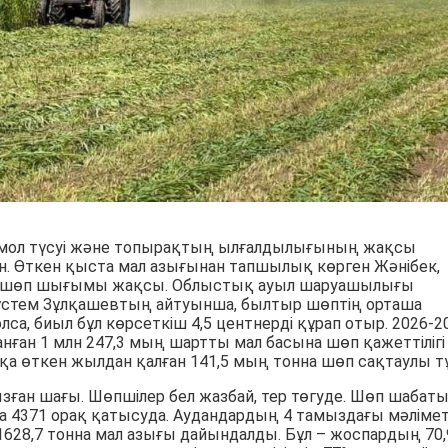
мол түсуі және топырақтың ылғалдылығының жақсы
н. Өткен қыста мал азығынан тапшылық көрген Жәнібек,
да шөп шығымы жақсы. Облыстық ауыл шаруашылығы
стем Зұлқашевтың айтуынша, былтыр шөптің орташа
олса, биыл бұл көрсеткіш 4,5 центнерді құрап отыр. 2026-2
нған 1 млн 247,3 мың шартты мал басына шөп қажеттілігі
қа өткен жылдан қалған 141,5 мың тонна шөп сақтаулы тұ
зған шағы. Шөпшілер бел жазбай, тер төгуде. Шөп шабат
а 4371 орақ қатысуда. Аудандардың 4 тамыздағы мәлімет
628,7 тонна мал азығы дайындалды. Бұл – жоспардың 70,