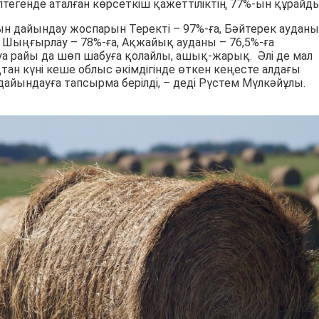
птегенде аталған көрсеткіш қажеттіліктің 77%-ын құрайды
ғын дайындау жоспарын Теректі – 97%-ға, Бәйтерек ауданы
а, Шыңғырлау – 78%-ға, Ақжайық ауданы – 76,5%-ға
 Ауа райы да шөп шабуға қолайлы, ашық-жарық. Әлі де мал
тан күні кеше облыс әкімдігінде өткен кеңесте алдағы
ындауға тапсырма берілді, – деді Рүстем Мүлкәйұлы.