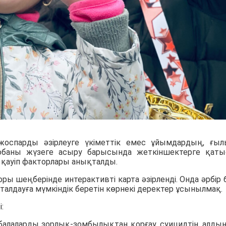
, жоспарды әзірлеуге үкіметтік емес ұйымдардың, ғы
обаны жүзеге асыру барысында жеткіншектерге қат
қауіп факторлары анықталды.
ры шеңберінде интерактивті карта әзірленді. Онда әрбір б
алдауға мүмкіндік беретін көрнекі деректер ұсынылмақ.
:
балаларды зорлық-зомбылықтан қорғау, суицидтің алдын