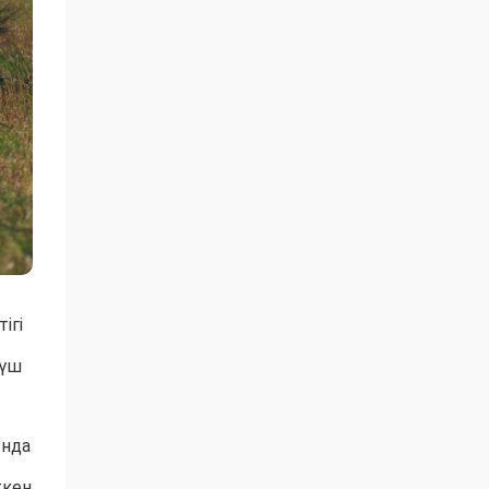
ігі
 үш
ында
ткен