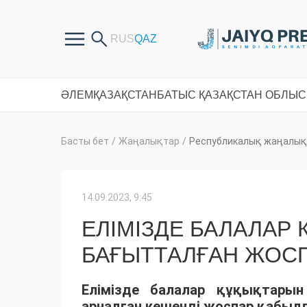
ӘЛЕМ
ҚАЗАҚСТАН
БАТЫС ҚАЗАҚСТАН ОБЛЫ
Басты бет
/
Жаңалықтар
/
Республикалық жаңалық
14.09.2023, 9:45
ЕЛІМІЗДЕ БАЛАЛАР 
БАҒЫТТАЛҒАН ЖОС
Елімізде балалар құқықтарын
арналған кешенді жоспар қабылд