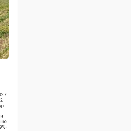
027
 2
р.
ын
іне
9%-