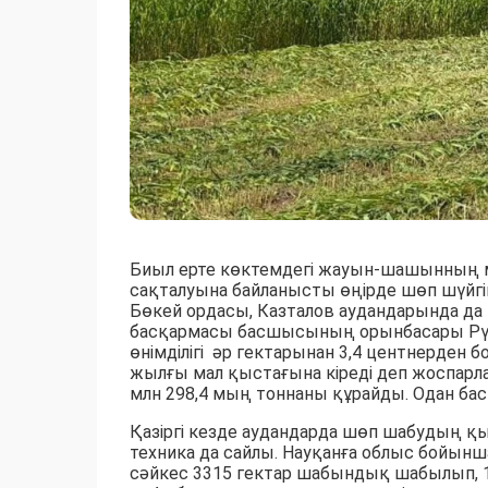
Биыл ерте көктемдегі жауын-шашынның 
сақталуына байланысты өңірде шөп шүйгі
Бөкей ордасы, Казталов аудандарында 
басқармасы басшысының орынбасары Рү
өнімділігі әр гектарынан 3,4 центнерден б
жылғы мал қыстағына кіреді деп жоспарла
млн 298,4 мың тоннаны құрайды. Одан бас
Қазіргі кезде аудандарда шөп шабудың қы
техника да сайлы. Науқанға облыс бойынш
сәйкес 3315 гектар шабындық шабылып, 1