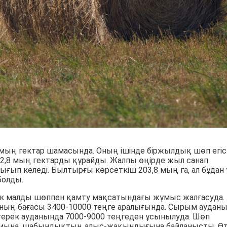
мың гектар шамасында. Оның ішінде біржылдық шөп егіст
2,8 мың гектарды құрайды. Жалпы өңірде жыл санап
ғып келеді. Былтырғы көрсеткіш 203,8 мың га, ал бұдан
болды.
ік малды шөппен қамту мақсатындағы жұмыс жалғасуда.
ның бағасы 3400-10000 теңге аралығында. Сырым аудан
йтерек ауданында 7000-9000 теңгеден ұсынылуда. Шөп
ымына, шабындықтың алыс-жақындығына байланысты. Ө