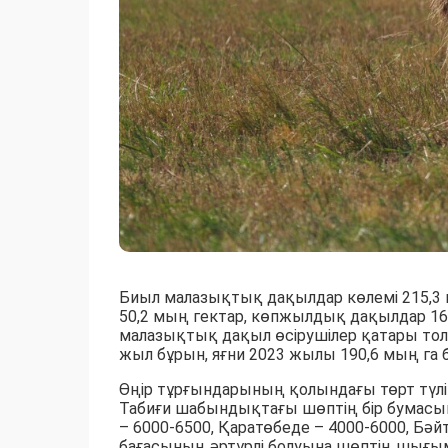
Биыл малазықтық дақылдар көлемі 215,3 
50,2 мың гектар, көпжылдық дақылдар 16
малазықтық дақыл өсірушілер қатары толы
жыл бұрын, яғни 2023 жылы 190,6 мың га 
Өңір тұрғындарының қолындағы төрт түл
Табиғи шабындықтағы шөптің бір бумасы
– 6000-6500, Қаратөбеде – 4000-6000, Бә
бағасының әртүрлі болуына шөптің шығ