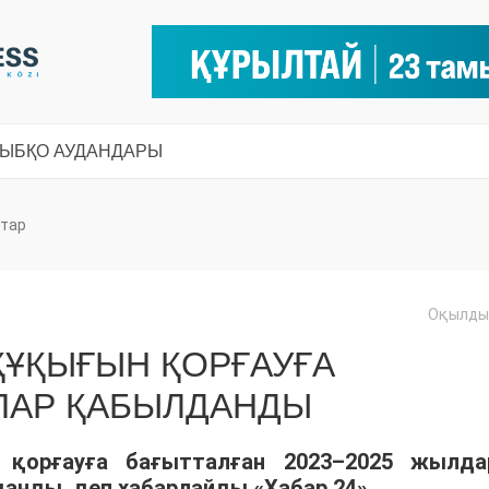
СЫ
БҚО АУДАНДАРЫ
тар
Оқылды:
ҚҰҚЫҒЫН ҚОРҒАУҒА
ПАР ҚАБЫЛДАНДЫ
 қорғауға бағытталған 2023–2025 жылда
анды, деп хабарлайды «Хабар 24».