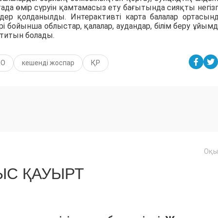
да өмір сүруін қамтамасыз ету бағытында сияқты негізг
дер қолданылды. Интерактивті карта балалар ортасын
бойынша облыстар, қалалар, аудандар, білім беру ұйым
мтитын болады.
ҚО
кешенді жоспар
ҚР
Оқы
С ҚАУЫРТ