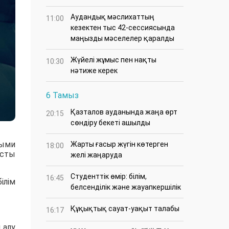
Аудандық мәслихаттың
11:00
кезектен тыс 42-сессиясында
маңызды мәселелер қаралды
Жүйелі жұмыс пен нақты
10:30
нәтиже керек
6 Тамыз
Қазталов ауданында жаңа өрт
20:15
сөндіру бекеті ашылды
лыми
Жарты ғасыр жүгін көтерген
18:00
ысты
желі жаңаруда
Студенттік өмір: білім,
16:45
ілім
белсенділік және жауапкершілік
Құқықтық сауат-уақыт талабы
16:17
 алу