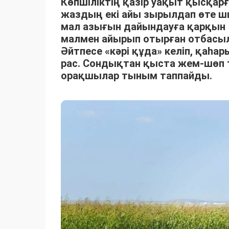
Көпшіліктің қазір уақыт қысқарғ
жаздың екі айы зырылдап өте 
мал азығын дайындауға қарқын 
малмен айырып отырған отбасыла
Әйтпесе «кәрі құда» келіп, қаһ
рас. Сондықтан қыста жем-шөп 
орақшылар тыным таппайды.