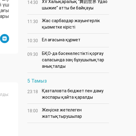
XV Халықаралық “舞蹈世界 Удао
14:30
і үш
шыжие” атты би байқауы
дағы
дары
Жас сарбаздар жауынгерлік
11:30
қызметке кірісті
Ел ағасына құрмет
10:30
БҚО-да бәсекелестікті қорғау
09:30
саласында заң бұзушылықтар
анықталды
5 Тамыз
Қазталовта бюджет пен даму
23:18
лды:
жоспары қайта қаралды
Жеңіске жетелеген
18:00
жаттықтырушылар