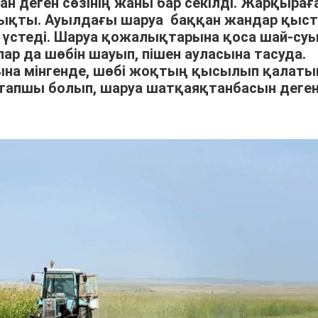
ан деген сөзінің жаны бар секілді. Жарқырағ
шықты. Ауылдағы шаруа баққан жандар қыс
үстеді. Шаруа қожалықтарына қоса шай-су
р да шөбін шауып, пішен ауласына тасуда.
арына мінгенде, шөбі жоқтың қысылып қалат
тапшы болып, шаруа шатқаяқтанбасын деге