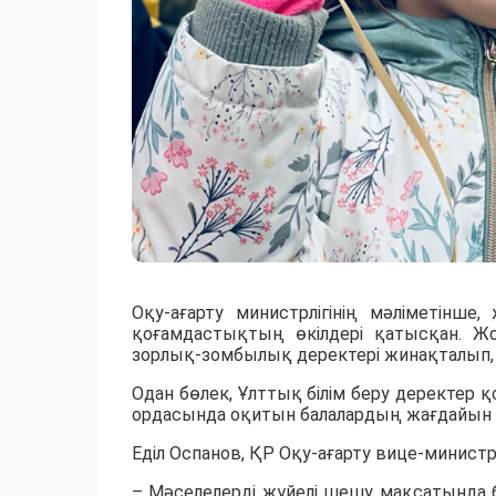
Оқу-ағарту министрлігінің мәліметінше
қоғамдастықтың өкілдері қатысқан. Ж
зорлық-зомбылық деректері жинақталып, 
Одан бөлек, Ұлттық білім беру деректер қо
ордасында оқитын балалардың жағдайын т
Еділ Оспанов, ҚР Оқу-ағарту вице-министрі
– Мәселелерді жүйелі шешу мақсатында 