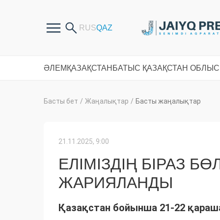
ӘЛЕМ
ҚАЗАҚСТАН
БАТЫС ҚАЗАҚСТАН ОБЛЫ
Басты бет
/
Жаңалықтар
/
Басты жаңалықтар
21.11.2025, 9:00
ЕЛІМІЗДІҢ БІРАЗ Б
ЖАРИЯЛАНДЫ
Қазақстан бойынша 21-22 қараш