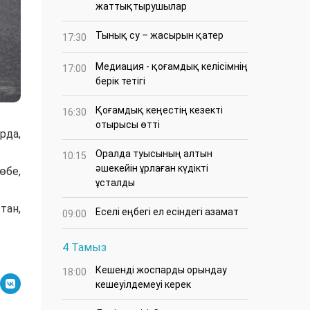
жаттықтырушылар
Тынық су – жасырын қатер
17:30
Медиация - қоғамдық келісімнің
17:00
берік тетігі
Қоғамдық кеңестің кезекті
16:30
отырысы өтті
рда,
Оралда туысының алтын
10:15
әшекейін ұрлаған күдікті
өбе,
ұсталды
тан,
Еселі еңбегі ел есіндегі азамат
09:00
4 Тамыз
Кешенді жоспарды орындау
18:00
кешеуілдемеуі керек