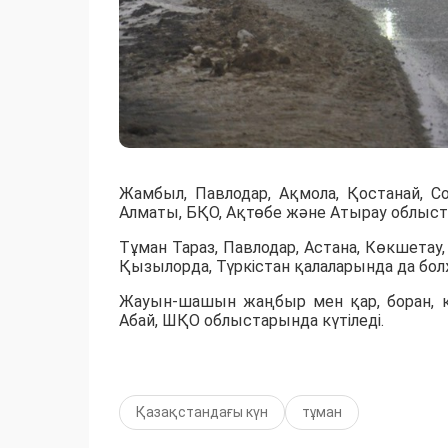
Жамбыл, Павлодар, Ақмола, Қостанай, Со
Алматы, БҚО, Ақтөбе және Атырау облыст
Тұман Тараз, Павлодар, Астана, Көкшетау,
Қызылорда, Түркістан қалаларында да бо
Жауын-шашын жаңбыр мен қар, боран, кө
Абай, ШҚО облыстарында күтіледі.
Қазақстандағы күн
тұман