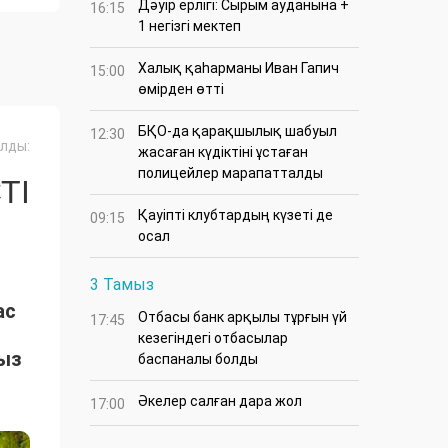
Дәуір ерлігі: Сырым ауданына +
16:15
1 негізгі мектеп
Халық қаһарманы Иван Гапич
15:00
өмірден өтті
БҚО-да қарақшылық шабуыл
12:30
лды:
жасаған күдіктіні ұстаған
полицейлер марапатталды
ТІ
Қауіпті клубтардың күзеті де
09:15
осал
3 Тамыз
ас
Отбасы банк арқылы тұрғын үй
17:45
кезегіндегі отбасылар
сыз
баспаналы болды
Әкелер салған дара жол
17:00