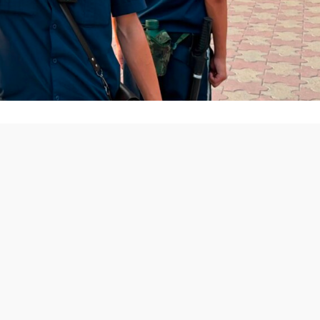
масын толық меңгерген жас жауынгерлер енді Орал
арында құқықтық тәртіпті қамтамасыз етуге атсалысад
үйесі мекемелерін күзету бойынша да қызмет атқаратын
ір сарбаз үшін әскери өмірдегі маңызды белес. Бұл – әс
тан алдындағы борышты жауапкершілікпен орындаудың