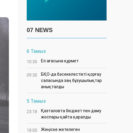
07 NEWS
6 Тамыз
Ел ағасына құрмет
10:30
БҚО-да бәсекелестікті қорғау
09:30
саласында заң бұзушылықтар
анықталды
5 Тамыз
Қазталовта бюджет пен даму
23:18
жоспары қайта қаралды
Жеңіске жетелеген
18:00