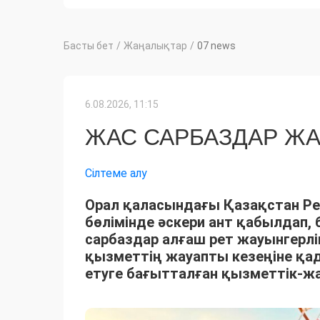
Басты бет
/
Жаңалықтар
/
07 news
6.08.2026, 11:15
ЖАС САРБАЗДАР ЖАУ
Сілтеме алу
Орал қаласындағы Қазақстан Ре
бөлімінде әскери ант қабылдап,
сарбаздар алғаш рет жауынгерл
қызметтің жауапты кезеңіне қад
етуге бағытталған қызметтік-жау