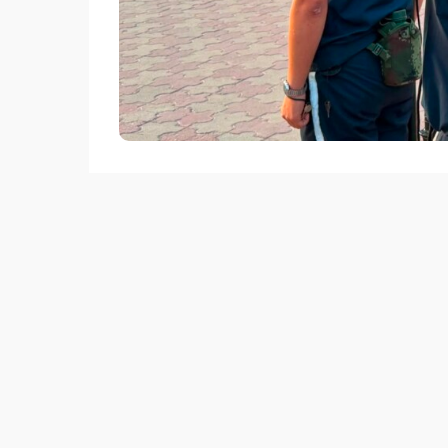
Әскери бөлімде белгіленген оқу бағдарла
қаласының көшелері мен қоғамдық орынд
Сонымен қатар олар қылмыстық-атқару ж
болады.
Алғашқы жауынгерлік қызметке шығу – әрб
антқа адалдықты іс жүзінде дәлелдеп, О
бастауы.