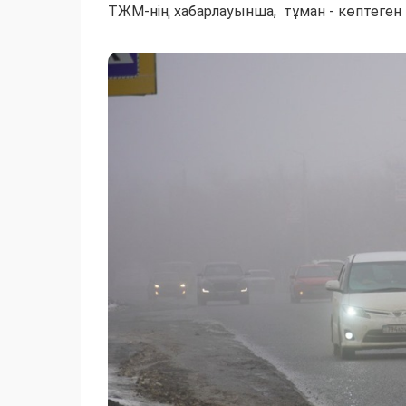
ТЖМ-нің хабарлауынша, тұман - көптеген ө