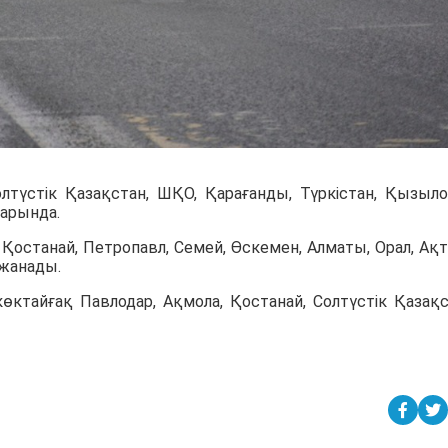
лтүстік Қазақстан, ШҚО, Қарағанды, Түркістан, Қызыло
арында.
 Қостанай, Петропавл, Семей, Өскемен, Алматы, Орал, Ақт
лжанады.
ктайғақ Павлодар, Ақмола, Қостанай, Солтүстік Қазақс