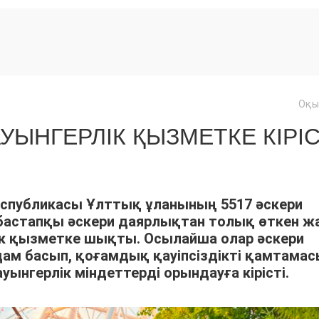
Оқы
ЫНГЕРЛІК ҚЫЗМЕТКЕ КІРІС
спубликасы Ұлттық ұланының 5517 әскери
 бастапқы әскери даярлықтан толық өткен ж
ік қызметке шықты. Осылайша олар әскери
ам басып, қоғамдық қауіпсіздікті қамтама
ынгерлік міндеттерді орындауға кірісті.