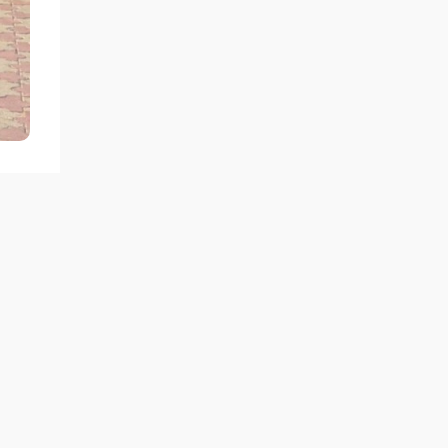
ы.
кери