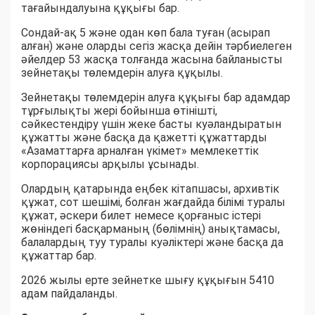
тағайындалуына құқығы бар.
Сондай-ақ 5 және одан көп бала туған (асырап
алған) және оларды сегіз жасқа дейін тәрбиелеген
әйелдер 53 жасқа толғанда жасына байланысты
зейнетақы төлемдерін алуға құқылы.
Зейнетақы төлемдерін алуға құқығы бар адамдар
тұрғылықты жері бойынша өтінішті,
сәйкестендіру үшін жеке басты куәландыратын
құжатты және басқа да қажетті құжаттарды
«Азаматтарға арналған үкімет» мемлекеттік
корпорациясы арқылы ұсынады.
Олардың қатарында еңбек кітапшасы, архивтік
құжат, сот шешімі, болған жағдайда білімі туралы
құжат, әскери билет немесе қорғаныс істері
жөніндегі басқарманың (бөлімнің) анықтамасы,
балалардың туу туралы куәліктері және басқа да
құжаттар бар.
2026 жылы ерте зейнетке шығу құқығын 5410
адам пайдаланды.