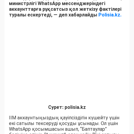
министрлігі WhatsApp мессенджеріндегі
аккаунттарға рұқсатсыз қол жеткізу фактілері
туралы ескертеді, — деп хабарлайды
Polisia.kz.
Сурет: polisia.kz
ІІМ аккаунтыңыздың қауіпсіздігін күшейту үшін
екі сатылы тексеруді қосуды ұсынады. Ол үшін
WhatsApp қосымшасын ашып, “Баптаулар”