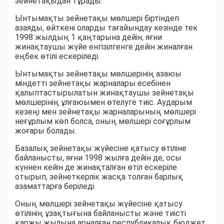
зейнетақыдан тұрады.
Ынтымақты зейнетақы мөлшері біртіндеп
азаяды, өйткені оларды тағайындау кезінде тек
1998 жылдың 1 қаңтарына дейін, яғни
жинақтаушы жүйе енгізілгенге дейін жиналған
еңбек өтілі ескеріледі.
Ынтымақты зейнетақы мөлшерінің азаюы
міндетті зейнетақы жарналары есебінен
қалыптастырылатын жинақтаушы зейнетақы
мөлшерінің ұлғаюымен өтелуге тиіс. Аударым
кезеңі мен зейнетақы жарналарының мөлшері
неғұрлым көп болса, оның мөлшері соғұрлым
жоғары болады.
Базалық зейнетақы жүйесіне қатысу өтіліне
байланысты, яғни 1998 жылға дейін де, осы
күннен кейін де жинақталған өтіл ескеріле
отырып, зейнеткерлік жасқа толған барлық
азаматтарға беріледі.
Оның мөлшері зейнетақы жүйесіне қатысу
өтілінің ұзақтығына байланысты және тиісті
қаржы жылына арналған республикалық бюджет