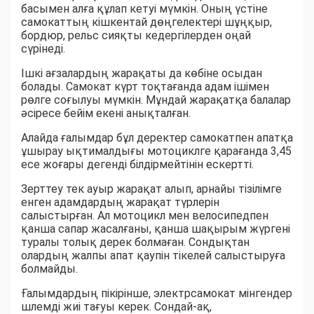
басымен алға құлап кетуі мүмкін. Оның үстіне
самокаттың кішкентай дөңгелектері шұңқыр,
бордюр, рельс сияқты кедергілерден оңай
сүрінеді.
Ішкі ағзалардың жарақаты да көбіне осыдан
болады. Самокат күрт тоқтағанда адам ішімен
рөлге соғылуы мүмкін. Мұндай жарақатқа балалар
әсіресе бейім екені анықталған.
Алайда ғалымдар бұл деректер самокатпен апатқа
ұшырау ықтималдығы мотоциклге қарағанда 3,45
есе жоғары дегенді білдірмейтінін ескертті.
Зерттеу тек ауыр жарақат алып, арнайы тізілімге
енген адамдардың жарақат түрлерін
салыстырған. Ал мотоцикл мен велосипедпен
қанша сапар жасалғаны, қанша шақырым жүргені
туралы толық дерек болмаған. Сондықтан
олардың жалпы апат қаупін тікелей салыстыруға
болмайды.
Ғалымдардың пікірінше, электрсамокат мінгендер
шлемді жиі тағуы керек. Сондай-ақ,