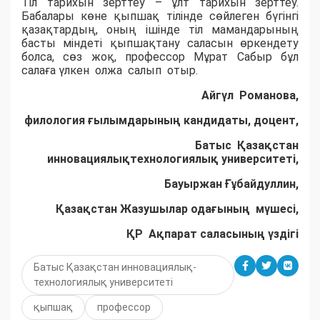
Тіл тарихын зерттеу – ұлт тарихын зерттеу.
Бабалары көне қыпшақ тілінде сөйлеген бүгінгі
қазақтардың, оның ішінде тіл мамандарының
басты міндеті қыпшақтану саласын өркендету
болса, сөз жоқ, профессор Мұрат Сабыр бұл
салаға үлкен олжа салып отыр.
Айгүл Романова,
филология ғылымдарының кандидаты, доцент,
Батыс Қазақстан
инновациялықтехнологиялық университеті,
Бауыржан Ғұбайдуллин,
Қазақстан Жазушылар одағының мүшесі,
ҚР Ақпарат саласының үздігі
Батыс Қазақстан инновациялық-
технологиялық университеті
қыпшақ
профессор