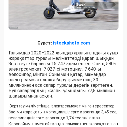
Сурет:
istockphoto.com
Ғалымдар 2020–2022 жылдар аралығындағы ауыр
жарақаттар туралы мәліметтерді қарап шыққан.
Зерттеуге барлығы 15 247 адам енген. Оның 580-і
электрсамокат, 7 027-сі мотоцикл, 7 640-ы
велосипед мінген. Сонымен қатар, мамандар
электрсамокат жалға беру қызметінің 33
миллионнан аса сапар туралы дерегін зерттеген.
Бұл сапарлардың жалпы ұзындығы 77,8 миллион
шақырымнан асқан.
Зерттеу мәліметінше, электрсамокат мінген ересектер
бас-ми жарақатын мотоциклшілерге қарағанда 3,45 есе,
велосипедшілерге қарағанда 1,74 есе жиі алған.
Қарапайым тілмен айтқанда, самокатпен жарақат алған