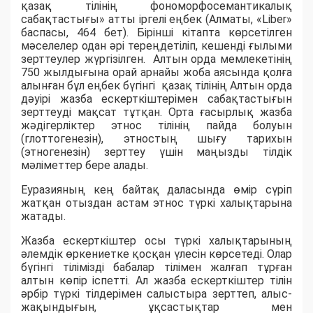
қазақ тілінің фономорфосемантикалық
сабақтастығы» атты іргелі еңбек (Алматы, «Liber»
баспасы, 464 бет). Бірінші кітапта көрсетілген
мәселелер одан әрі тереңдетіліп, кешенді ғылыми
зерттеулер жүргізілген. Алтын орда мемлекетінің
750 жылдығына орай арнайы жоба аясында қолға
алынған бұл еңбек бүгінгі қазақ тілінің Алтын орда
дәуірі жазба ескерткіштерімен сабақтастығын
зерттеуді мақсат тұтқан. Орта ғасырлық жазба
жәдігерліктер этнос тілінің пайда болуын
(глоттогенезін), этностың шығу тарихын
(этногенезін) зерттеу үшін маңызды тілдік
мәліметтер бере алады.
Еуразияның кең байтақ даласында өмір сүріп
жатқан отыздан астам этнос түркі халықтарына
жатады.
Жазба ескерткіштер осы түркі халықтарының
әлемдік өркениетке қосқан үлесін көрсетеді. Олар
бүгінгі тілімізді бабалар тілімен жалғап тұрған
алтын көпір іспетті. Ал жазба ескерткіштер тілін
әрбір түркі тілдерімен салыстыра зерттеп, алыс-
жақындығын, ұқсастықтар мен