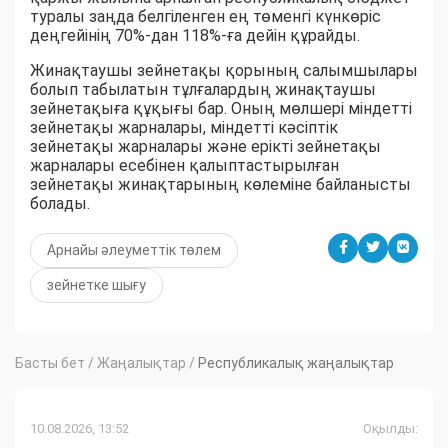
туралы заңда белгіленген ең төменгі күнкөріс
деңгейінің 70%-дан 118%-ға дейін құрайды.
Жинақтаушы зейнетақы қорының салымшылары
болып табылатын тұлғалардың жинақтаушы
зейнетақыға құқығы бар. Оның мөлшері міндетті
зейнетақы жарналары, міндетті кәсіптік
зейнетақы жарналары және ерікті зейнетақы
жарналары есебінен қалыптастырылған
зейнетақы жинақтарының көлеміне байланысты
болады.
Арнайы әлеуметтік төлем
зейнетке шығу
Басты бет
/
Жаңалықтар
/
Республикалық жаңалықтар
10.08.2026, 13:52
Оқылды: