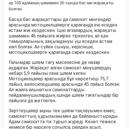
әр 100 адамның шамамен 36-сында бас-ми жарақаты
болған.
Басқа бас жарақаттары да самокат мінгендер
арасында мотоциклшілерге қарағанда екі еседен
астам жиі кездескен. Ішкі ағзалардың жарақаты
шамамен 46 пайызға жиірек тіркелген, ал қан
тамырларының зақымдануы үш еседен астам
көп болған. Ал сүйек сынуы, керісінше,
мотоциклшілерге қарағанда сирек кездескен.
Ғалымдар шлем тағу мәселесіне де назар
аударған. Жарақат алған самокат мінушілердің
небәрі 5,9 пайызы ғана шлем киген.
Мотоциклшілер арасында бұл көрсеткіш 75,7
пайыз, велосипедшілер арасында 45 пайыз болған.
Ал жалға алынатын самокаттарды
пайдаланушылардың ішінде шлем тағатындар бір
пайызға да жетпеген.
Зерттеушілер мұны тек шлем тақпауымен емес,
самокаттың құрылымымен де байланыстырады.
Адам самокатта тік тұрып жүреді. Кенет тежесе
немесе бір нәрсеге соғылса, рөлден асып,