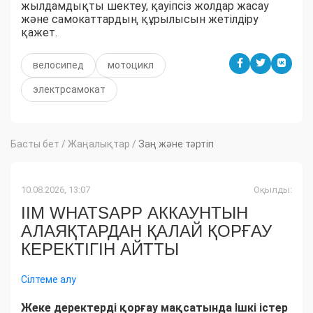
жылдамдықты шектеу, қауіпсіз жолдар жасау
және самокаттардың құрылысын жетілдіру
қажет.
велосипед
мотоцикл
электрсамокат
Басты бет
/
Жаңалықтар
/
Заң және тәртіп
10.08.2026, 13:07
Оқылды:
ІІМ WHATSAPP АККАУНТЫН
АЛАЯҚТАРДАН ҚАЛАЙ ҚОРҒАУ
КЕРЕКТІГІН АЙТТЫ
Сілтеме алу
Жеке деректерді қорғау мақсатында Ішкі істер