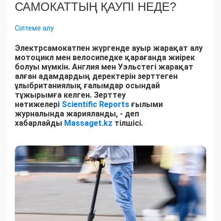
САМОКАТТЫҢ ҚАУПІ НЕДЕ?
Сілтеме алу
Электрсамокатпен жүргенде ауыр жарақат алу
мотоцикл мен велосипедке қарағанда жиірек
болуы мүмкін. Англия мен Уэльстегі жарақат
алған адамдардың деректерін зерттеген
ұлыбританиялық ғалымдар осындай
тұжырымға келген. Зерттеу
нәтижелері
Scientific Reports
ғылыми
журналында жарияланды, - деп
хабарлайды
Massaget.kz
тілшісі.