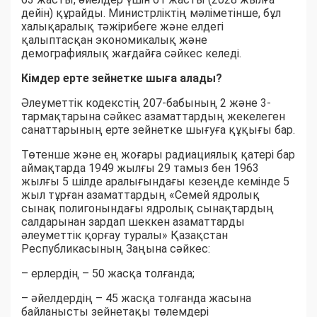
дейін) құрайды. Министрліктің мәліметінше, бұл
халықаралық тәжірибеге және елдегі
қалыптасқан экономикалық және
демографиялық жағдайға сәйкес келеді.
Кімдер ерте зейнетке шыға алады?
Әлеуметтік кодекстің 207-бабының 2 және 3-
тармақтарына сәйкес азаматтардың жекелеген
санаттарының ерте зейнетке шығуға құқығы бар.
Төтенше және ең жоғары радиациялық қатері бар
аймақтарда 1949 жылғы 29 тамыз бен 1963
жылғы 5 шілде аралығындағы кезеңде кемінде 5
жыл тұрған азаматтардың «Семей ядролық
сынақ полигонындағы ядролық сынақтардың
салдарынан зардап шеккен азаматтарды
әлеуметтік қорғау туралы» Қазақстан
Республикасының Заңына сәйкес:
– ерлердің – 50 жасқа толғанда;
– әйелдердің – 45 жасқа толғанда жасына
байланысты зейнетақы төлемдері