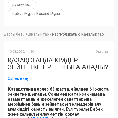
рухани код
Сабыр Мұрат Бөкенбайұлы
Басты бет
/
Жаңалықтар
/
Республикалық жаңалықтар
10.08.2026, 14:30
Оқылды:
ҚАЗАҚСТАНДА КІМДЕР
ЗЕЙНЕТКЕ ЕРТЕ ШЫҒА АЛАДЫ?
Сілтеме алу
Қазақстанда ерлер 63 жаста, әйелдер 61 жаста
зейнетке шығады. Сонымен қатар заңнамада
азаматтардың жекелеген санаттарына
мерзімінен бұрын зейнетақы төлемдерін алу
мүмкіндігі қарастырылған. Бұл туралы Еңбек
және халықты әлеуметтік қорғау