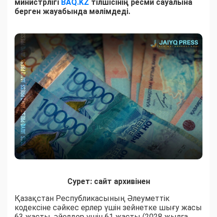
министрлігі
BAQ.KZ
тілшісінің ресми сауалына
берген жауабында мәлімдеді.
Сурет: сайт архивінен
Қазақстан Республикасының Әлеуметтік
кодексіне сәйкес ерлер үшін зейнетке шығу жасы
63 жасты, әйелдер үшін 61 жасты (2028 жылға