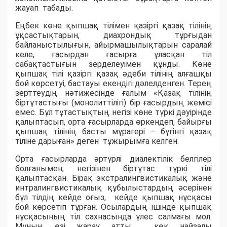
жауап табады.
Еңбек көне қыпшақ тілімен қазіргі қазақ тілінің
ұқсастықтарын, диахрондық тұрғыдан
байланыстылығын, айырмашылықтарын саралай
келе, ғасырдан ғасырға ұласқан тіл
сабақтастығын зерделеуімен құнды. Көне
қыпшақ тілі қазіргі қазақ әдеби тілінің алғашқы
бой көрсетуі, бастауы екендігі дәлелденген. Терең
зерттеудің нәтижесінде ғалым «Қазақ тілінің
біртұтастығы (монолиттілігі) бір ғасырдың жемісі
емес. Бұл тұтастықтың негізі көне түркі дәуірінде
қалыптасып, орта ғасырларда өркендеп, байырғы
қыпшақ тілінің басты мұрагері – бүгінгі қазақ
тіліне дарыған» деген тұжырымға келген.
Орта ғасырларда әртүрлі диалектілік белгілер
болғанымен, негізінен біртұтас түркі тілі
қалыптасқан. Бірақ экстралингвистикалық және
интралингвистикалық құбылыстардың әсерінен
бұл тілдің кейде оғыз, кейде қыпшақ нұсқасы
бой көрсетіп тұрған. Осылардың ішінде қыпшақ
нұсқасының тіл сахнасында үлес салмағы мол.
Мұның өзі жарау атты көк найзалы