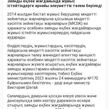
Зиянды еңбек жағдайында жұмыс
істейтіндерге арнайы әлеуметтік төлем беріледі
2014 жылдан бастап жұмыс берушілер міндетті
зейнетақы жарналарына қосымша міндетті
кәсіптік зейнетақы жарналарын (МКЗЖ) өз
қаражаты есебінен зиянды еңбек жағдайларында
жұмыс істейтін жұмыскерлердің пайдасына
аударады.
Өндірістердің, жұмыстардың, кәсіптердің
пайдасына міндетті кәсіптік зейнетақы
жарналарын төлеу жөніндегі агенттер меншікті
қаражаты есебінен міндетті кәсіптік зейнетақы
жарналарын жүзеге асыратын, еңбек жағдайлары
зиянды жұмыстармен айналысатын
жұмыскерлер кәсіптерінің тізбесі Еңбек
министрлігінің 2023 жылғы 24 мамырдағы №170
бұйрығымен бекітілген, - деді вице-министр
Виктория Шегай.
Салалардың дамуына қосқан елеулі үлесін және
денсаулыққа зиян келтіру дәрежесін ескере
отырып, зиянды еңбек жағдайларында жұмыс