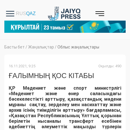
Басты бет
/
Жаңалықтар
/
Облыс жаңалықтары
16.11.2021, 9:25
Оқылды: 490
ҒАЛЫМНЫҢ ҚОС КІТАБЫ
ҚР Мәдениет және спорт министрлігі
«Мәдениет және өнер саласындағы
бәсекелестікті арттыру, қазақстандық мәдени
мұраны сақтау, зерделеу мен насихаттау және
архив ісінің тиімділігін арттыру» бағдарламасы,
«Қазақстан Республикасының Ұлттық қорынан
берілетін нысаналы трансферт есебінен
әдебиеттің әлеуметтік маңызды түрлерін