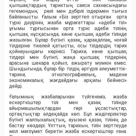
қыпшақтардың тарихтың саяси сахнасындағы
гегемондық рөлі мен дүбірлі іздерімен тығыз
байланысты. Ғалым «Біз зерттеп отырған орта
түркі дәуірінің жазба мұрағаттары «әдеби тіл»
ұғымы тұрғысынан орта түркі әдеби тілінің
қыпшақ нұсқасында, көне қыпшақ әдеби тілінде
жазылған. Бұлар бүгінгі қазақ, қарақалпақ, ноғай
тілдеріне тікелей қатысты, осы тілдердің тарих
қойнауындағы көрінісі. Тарихи, көне қыпшақ
тілдері мен бүгінгі, жаңа қыпшақ тілдерінің
арасына шекара қойып, ажырату мүмкін емес.
Шындығында, бұлар бір тілдің әртүрлі әлеуметтік-
тарихи, этногеографиялық, мәдени
экономикалық жағдайдағы әрқилы бейнесі»
дейді.
Ғалымның жазбаларынан түйгеніміз, жазба
ескерткіштер тілі мен қазақ тілінде
айырмашылықтардан гөрі ұқсастықтар,
ортақтықтар әлдеқайда көп. Бұл жәдігерліктер
бүгінгі жалпыхалықтық, ауызекі қазақ тілінің де
бастау көздері. Ұлттың тарихын, тілін зерттеуде
мол мағлұмат беретін жазба ескерткіштер ғана.