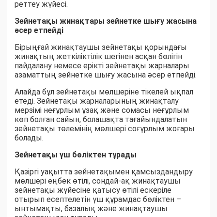
реттеу жүйесі.
Зейнетақы жинақтары зейнетке шығу жасына
әсер етпейді
Бірыңғай жинақтаушы зейнетақы қорындағы
жинақтың жеткіліктілік шегінен асқан бөлігін
пайдалану немесе ерікті зейнетақы жарналары
азаматтың зейнетке шығу жасына әсер етпейді.
Алайда бұл зейнетақы мөлшеріне тікелей ықпал
етеді. Зейнетақы жарналарының жинақталу
мерзімі неғұрлым ұзақ және сомасы неғұрлым
көп болған сайын, болашақта тағайындалатын
зейнетақы төлемінің мөлшері соғұрлым жоғары
болады.
Зейнетақы үш бөліктен тұрады
Қазіргі уақытта зейнетақымен қамсыздандыру
мөлшері еңбек өтілі, сондай-ақ жинақтаушы
зейнетақы жүйесіне қатысу өтілі ескеріле
отырып есептелетін үш құрамдас бөліктен –
ынтымақты, базалық және жинақтаушы