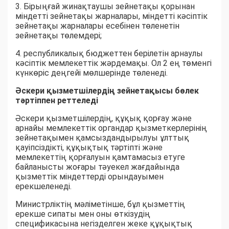
3. Бірыңғай жинақтаушы зейнетақы қорынан
міндетті зейнетақы жарналары, міндетті кәсіптік
зейнетақы жарналары есебінен төленетін
зейнетақы төлемдері;
4. республикалық бюджеттен берілетін арнаулы
кәсіптік мемлекеттік жәрдемақы. Ол 2 ең төменгі
күнкөріс деңгейі мөлшерінде төленеді.
Әскери қызметшілердің зейнетақысы бөлек
тәртіппен реттеледі
Әскери қызметшілердің, құқық қорғау және
арнайы мемлекеттік органдар қызметкерлерінің
зейнетақымен қамсыздандырылуы ұлттық
қауіпсіздікті, құқықтық тәртіпті және
мемлекеттің қорғалуын қамтамасыз етуге
байланысты жоғары тәуекел жағдайында
қызметтік міндеттерді орындауымен
ерекшеленеді.
Министрліктің мәліметінше, бұл қызметтің
ерекше сипаты мен оны өткізудің
спецификасына негізделген жеке құқықтық