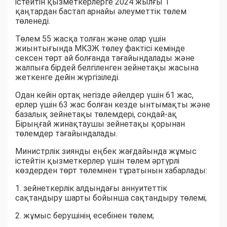
істейтін қызметкерлерге 2024 жылғы 1
қаңтардан бастап арнайы әлеуметтік төлем
төленеді.
Төлем 55 жасқа толған және олар үшін
жиынтығында МКЗЖ төлеу фактісі кемінде
сексен төрт ай болғанда тағайындалады және
жалпыға бірдей белгіленген зейнетақы жасына
жеткенге дейін жүргізіледі.
Одан кейін ортақ негізде әйелдер үшін 61 жас,
ерлер үшін 63 жас болған кезде ынтымақты және
базалық зейнетақы төлемдері, сондай-ақ
Бірыңғай жинақтаушы зейнетақы қорынан
төлемдер тағайындалады.
Министрлік зиянды еңбек жағдайында жұмыс
істейтін қызметкерлер үшін төлем әртүрлі
көздерден төрт төлемнен тұратынын хабарлады:
1. зейнеткерлік алдындағы аннуитеттік
сақтандыру шарты бойынша сақтандыру төлемі;
2. жұмыс берушінің есебінен төлем;