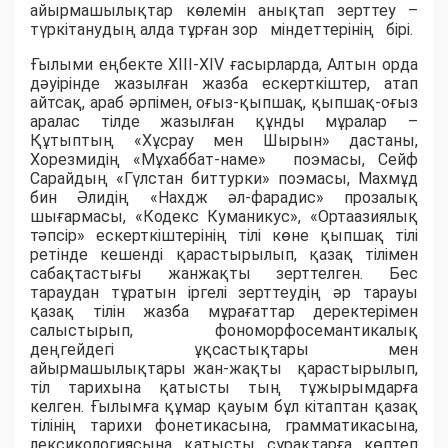
айырмашылықтар көлемін анықтап зерттеу –
түркітанудың алда тұрған зор міндеттерінің бірі.
Ғылыми еңбекте ХІІІ-ХІV ғасырларда, Алтын орда
дәуірінде жазылған жазба ескерткіштер, атап
айтсақ, араб әрпімен, оғыз-қыпшақ, қыпшақ-оғыз
аралас тілде жазылған құнды мұралар –
Құтыптың «Хұсрау мен Шырын» дастаны,
Хорезмидің «Мұхаббат-наме» поэмасы, Сейф
Сарайдың «Гүлстан биттурки» поэмасы, Махмұд
бин Әлидің «Нахдж әл-фарадис» прозалық
шығармасы, «Кодекс Кумани­кус», «Ортаазиялық
тәпсір» ескерткіштерінің тілі көне қыпшақ тілі
ретінде кешенді қарастырылып, қазақ тілімен
сабақтастығы жанжақты зерттелген. Бес
тараудан тұратын іргелі зерттеудің әр тарауы
қазақ тілін жазба мұрағаттар деректерімен
салыстырып, фономорфосемантикалық
деңгейдегі ұқсастықтары мен
айырмашылықтары жан-жақты қарастырылып,
тіл тарихына қатысты тың тұжырымдарға
келген. Ғылымға құмар қауым бұл кітаптан қазақ
тілінің тарихи фонетикасына, грамматикасына,
лексикологиясына қатысты сұрақтарға көптеп