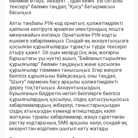
бөліміне өтіңіз, “Аккаунт”, одан кейін “Екі сатылы
тексеру” бөлімін таңдап, “Қосу” батырмасын
басыңыз.
Алты таңбалы PIN-код орнатып, қолжетімділікті
қалпына келтіруге арналған электрондық пошта
мекенжайын енгізіңіз. Орнатылған PIN-кодты
ешкімге хабарламаңыз. Сондай-ақ аккаунтыңызға
қосылған құрылғыларды тұрақты түрде тексеріп
отыру қажет. Ол үшін мәзірді (оң жақ жоғарғы
бұрыштағы үш нүкте) ашып, “Байланыстырылған
құрылғылар” бөлімін таңдаңыз және қосылған
құрылғылар тізімімен танысыңыз. Егер өзіңізге
белгісіз құрылғыны байқасаңыз, оны таңдап,
“Шығу” пәрменін басу арқылы қолжетімділікті
дереу тоқтатыңыз. Аккаунтыңыздың
бұзылғанын білдіретін негізгі белгілерге белгісіз
құрылғылардың қосылуы, сіздің қатысуыңызсыз
хабарламалардың жіберілуі, таныстарыңыздан
сіздің атыңыздан күмәнді өтініштердің келіп
жатқаны туралы хабарламалар, өзіңіз сұратпаған
растау кодтарының SMS арқылы келуі, сондай-ақ
аккаунттан өздігінен шығып кету жатады.