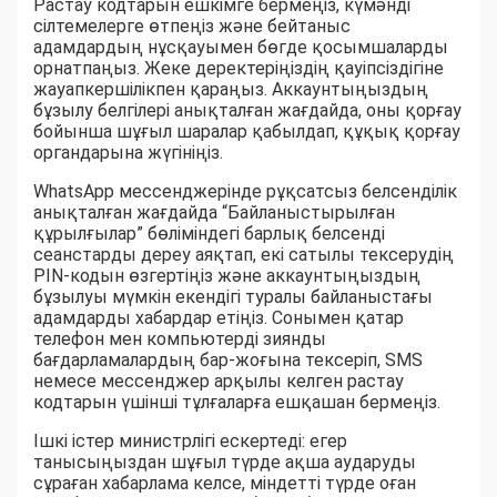
Растау кодтарын ешкімге бермеңіз, күмәнді
сілтемелерге өтпеңіз және бейтаныс
адамдардың нұсқауымен бөгде қосымшаларды
орнатпаңыз. Жеке деректеріңіздің қауіпсіздігіне
жауапкершілікпен қараңыз. Аккаунтыңыздың
бұзылу белгілері анықталған жағдайда, оны қорғау
бойынша шұғыл шаралар қабылдап, құқық қорғау
органдарына жүгініңіз.
WhatsApp мессенджерінде рұқсатсыз белсенділік
анықталған жағдайда “Байланыстырылған
құрылғылар” бөліміндегі барлық белсенді
сеанстарды дереу аяқтап, екі сатылы тексерудің
PIN-кодын өзгертіңіз және аккаунтыңыздың
бұзылуы мүмкін екендігі туралы байланыстағы
адамдарды хабардар етіңіз. Сонымен қатар
телефон мен компьютерді зиянды
бағдарламалардың бар-жоғына тексеріп, SMS
немесе мессенджер арқылы келген растау
кодтарын үшінші тұлғаларға ешқашан бермеңіз.
Ішкі істер министрлігі ескертеді: егер
танысыңыздан шұғыл түрде ақша аударуды
сұраған хабарлама келсе, міндетті түрде оған