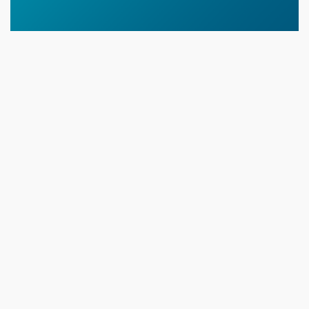
07 NEWS
10 Тамыз
11:30
Шабындықта жұмыс қауырт
9 Тамыз
22:00
Абай күніне арналған поэзия кеші өтті
8 Тамыз
10:30
Шыңғырлауда Абайдың 181 жылдығына арналған әдеби-
сазды кеш өтті
10:00