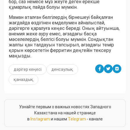
бор, саз немесе мұз жеуге деген ерекше
құмарлық пайда болуы мүмкін.
Маман аталған белгілердің бірнешеуі байқалған
жағдайда өздігінен емделумен айналыспай,
дәрігерге қаралуға кеңес береді. Оның айтуынша,
анемия жеке ауру емес, ағзадағы басқа
мәселелердің белгісі болуы мүмкін. Сондықтан
жалпы қан талдауын тапсырып, ағзадағы темір
қорын көрсететін ферритин деңгейін тексеру
маңызды.
дәрігер кеңесі
денсаулық
қаназдық
Узнайте первым о важных новостях Западного
Казахстана на нашей странице
в
Instagram
и нашем
Telegram
- канале