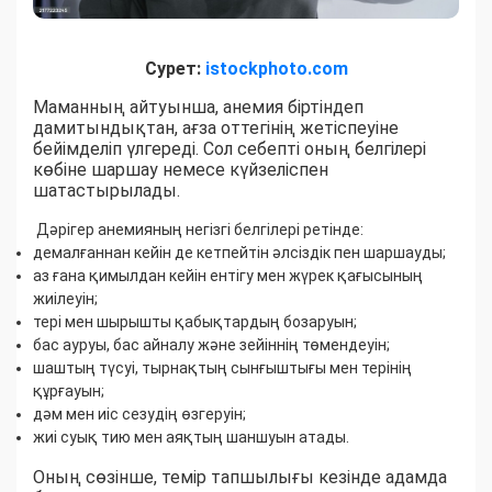
Сурет:
istockphoto.com
Маманның айтуынша, анемия біртіндеп
дамитындықтан, ағза оттегінің жетіспеуіне
бейімделіп үлгереді. Сол себепті оның белгілері
көбіне шаршау немесе күйзеліспен
шатастырылады.
Дәрігер анемияның негізгі белгілері ретінде:
демалғаннан кейін де кетпейтін әлсіздік пен шаршауды;
аз ғана қимылдан кейін ентігу мен жүрек қағысының
жиілеуін;
тері мен шырышты қабықтардың бозаруын;
бас ауруы, бас айналу және зейіннің төмендеуін;
шаштың түсуі, тырнақтың сынғыштығы мен терінің
құрғауын;
дәм мен иіс сезудің өзгеруін;
жиі суық тию мен аяқтың шаншуын атады.
Оның сөзінше, темір тапшылығы кезінде адамда