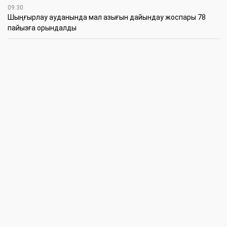
09:30
​Шыңғырлау ауданында мал азығын дайындау жоспары 78
пайызға орындалды
09:00
​Теректіде жас отбасыларға арналған тренинг өтті
7 Тамыз
16:45
Балалардың жазғы кезеңдегі қауіпсіздігін қамтамасыз ету –
негізгі қауіп-қатерлерге кешенді бақылауды талап етеді
15:30
Батыстың барысы анықталды
12:30
«Бөрлі жаршысы – Бурлинские вести» газетінде жаңа басшы
11:00
Аудандық мәслихаттың кезектен тыс 42-сессиясында
маңызды мәселелер қаралды