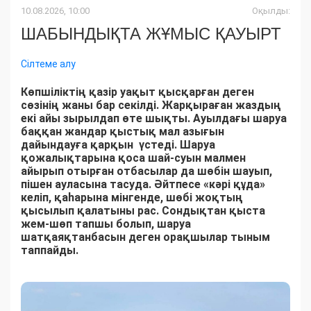
10.08.2026, 10:00
Оқылды:
ШАБЫНДЫҚТА ЖҰМЫС ҚАУЫРТ
Сілтеме алу
Көпшіліктің қазір уақыт қысқарған деген
сөзінің жаны бар секілді. Жарқыраған жаздың
екі айы зырылдап өте шықты. Ауылдағы шаруа
баққан жандар қыстық мал азығын
дайындауға қарқын үстеді. Шаруа
қожалықтарына қоса шай-суын малмен
айырып отырған отбасылар да шөбін шауып,
пішен ауласына тасуда. Әйтпесе «кәрі құда»
келіп, қаһарына мінгенде, шөбі жоқтың
қысылып қалатыны рас. Сондықтан қыста
жем-шөп тапшы болып, шаруа
шатқаяқтанбасын деген орақшылар тыным
таппайды.