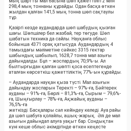
мың шартты мал басына шөп қажеттілігі 2 млн
298,4 мың тоннаны құрайды. Одан басқа өткен
жылдан қалған 141,5 мың тонна шөп сақтаулы
тұр.
Қазіргі кезде аудандарда шөп шабудың қызған
шағы. Шөпшілер бел жазбай, тер төгуде. Шөп
шабатын техника да сайлы. Науқанға облыс
бойынша 4371 орақ қатысуда. Аудандардың 4
тамыздағы мәліметіне сәйкес 3315 гектар
шабындық шабылып, 1628,7 тонна мал азығы
дайындалды. Бұл – жоспардың 70,9%-ы. Ал
былтырғыдан қалған шөпті қоса есептегенде
аталған көрсеткіш қажеттіліктің 77%-ын құрайды.
– Аудандарда науқан қыза түсті. Мал азығын
дайындау жоспарын Теректі – 97%-ға, Бәйтерек
ауданы – 91%-ға, Бөрлі – 81,3%-ға, Сырым – 79,6%-
ға, Шыңғырлау – 78%-ға, Ақжайық ауданы –
76,5%-ға
жеткізді. Басқалары сәл кейіндеу келеді. Ауа райы
да шөп шабуға қолайлы, ашық-жарық. Әлі де мал
азығын дайындап алуға уақыт бар. Сондықтан
күні кеше облыс әкімдігінде өткен кеңесте