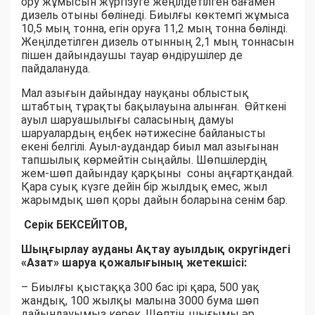
ору жұмысын жүргізуге жеңілдетілген бағамен
дизель отыны бөлінеді. Биылғы көктемгі жұмыса
10,5 мың тонна, егін оруға 11,2 мың тонна бөлінді.
Жеңілдетілген дизель отынның 2,1 мың тоннасын
пішен дайындаушы тауар өндірушілер де
пайдалануда.
Мал азығын дайындау науқаны облыстық
штабтың тұрақты бақылауына алынған. Өйткені
ауыл шаруашылығы саласының дамуы
шаруалардың еңбек нәтижесіне байланысты
екені белгілі. Ауыл-аудандар биыл мал азығынан
тапшылық көрмейтін сыңайлы. Шөпшілердің
жем-шөп дайындау қарқыны соны аңғартқандай.
Қара суық күзге дейін бір жылдық емес, жыл
жарымдық шөп қоры дайын боларына сенім бар.
Серік БЕКСЕЙІТОВ,
Шыңғырлау ауданы Ақтау ауылдық округіндегі
«Азат» шаруа қожалығының жетекшісі:
– Биылғы қыстаққа 300 бас ірі қара, 500 уақ
жандық, 100 жылқы малына 3000 бума шөп
дайындауымыз керек. Шөптің шығымы әр