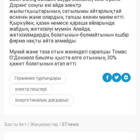
Доринг соңғы екі айда электр
жылытқыштарының сатылымы айтарлықтай
өскенін және олардың тапшы екенін мәлім етті.
Қыркүйек, қазан немесе қараша айларында
жабдық жеткізілуі мүмкін. Алайда,
жеткізілімдердің болатынын-болмайтынын ешбір
фирма нақты айта алмайды.
Мұнай және таза отын жөніндегі сарапшы Томас
О'Доннелл биылғы қыста елге отынның 30%
қажет болатынын атап өтті.
Германия тұрғындары
электр пештері
энергетикалық дағдарыс
Басты бет
/
Жаңалықтар
/
07 news