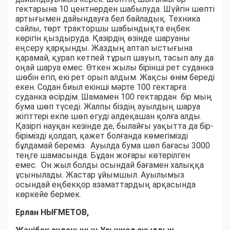
гектарына 10 центнерден шабылуда. Шүйгін шөпті
артығымен дайындауға бел байладық. Техника
сайлы, төрт тракторшы шабындықта еңбек
көрігін қыздыруда. Қазірдің өзінде шаруаны
еңсеру қарқынды. Жаздың аптап ыстығына
қарамай, қурап кетпей тұрып шауып, тасып алу да
оңай шаруа емес. Өткен жылы бірінші рет суданка
шөбін егіп, екі рет орып алдым. Жақсы өнім береді
екен. Содан биыл екінші мәрте 100 гектарға
суданка өсірдім. Шамамен 100 гектардан бір мың
бума шөп түседі. Жалпы біздің ауылдың шаруа
жігіттері екпе шөп егуді әлдеқашан қолға алды.
Қазіргі науқан кезінде де, былайғы уақытта да бір-
бірімізді қолдап, қажет болғанда көмегімізді
бұлдамай береміз. Ауылда бума шөп бағасы 3000
теңге шамасында. Бұдан жоғары көтерілген
емес. Он жыл болды осындай бағамен халыққа
ұсынылады. Жастар ұйымшыл. Ауылымыз
осындай еңбекқор азаматтардың арқасында
көркейе бермек.
Ерлан НЫҒМЕТОВ,