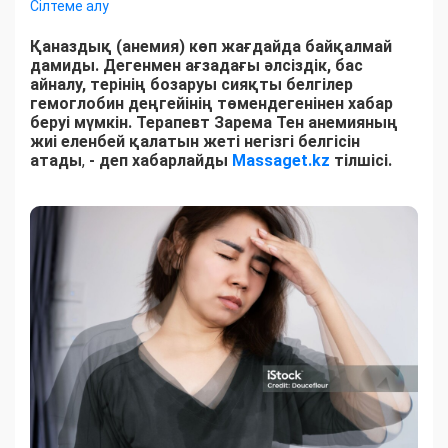
Сілтеме алу
Қаназдық (анемия) көп жағдайда байқалмай
дамиды. Дегенмен ағзадағы әлсіздік, бас
айналу, терінің бозаруы сияқты белгілер
гемоглобин деңгейінің төмендегенінен хабар
беруі мүмкін. Терапевт Зарема Тен анемияның
жиі еленбей қалатын жеті негізгі белгісін
атады
,
- деп хабарлайды
Massaget.kz
тілшісі.