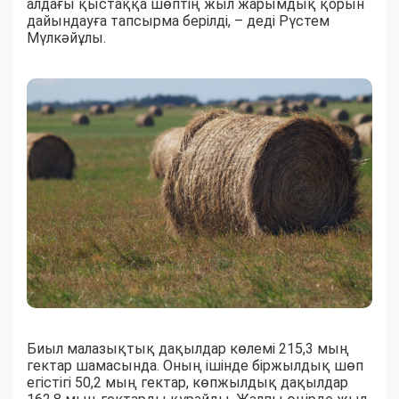
алдағы қыстаққа шөптің жыл жарымдық қорын
дайындауға тапсырма берілді, – деді Рүстем
Мүлкәйұлы.
Биыл малазықтық дақылдар көлемі 215,3 мың
гектар шамасында. Оның ішінде біржылдық шөп
егістігі 50,2 мың гектар, көпжылдық дақылдар