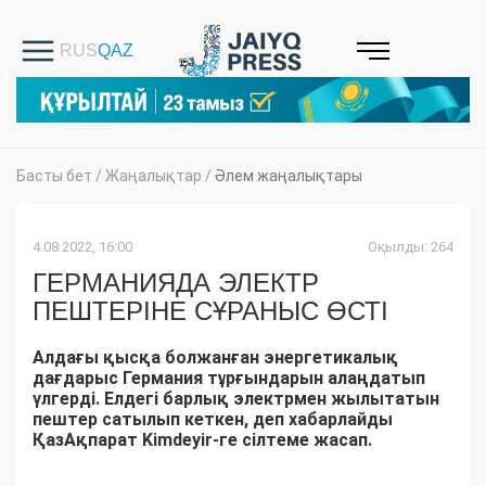
Басты бет
/
Жаңалықтар
/
Әлем жаңалықтары
4.08.2022, 16:00
Оқылды: 264
ГЕРМАНИЯДА ЭЛЕКТР
ПЕШТЕРІНЕ СҰРАНЫС ӨСТІ
Алдағы қысқа болжанған энергетикалық
дағдарыс Германия тұрғындарын алаңдатып
үлгерді. Елдегі барлық электрмен жылытатын
пештер сатылып кеткен, деп хабарлайды
ҚазАқпарат Kimdeyir-ге сілтеме жасап.