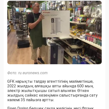
Фото: ru.euronews.com
GFK нарықты талдау агенттігінің мәліметінше,
2022 жылдың алғашқы алты айында 600 мың
электр жылытқышы сатып алынған. Өткен
жылдың сәйкес кезеңімен салыстырғанда сату
көлемі 35 пайызға артты.
Eisen Doring бөлшек сауда желісінің иесі Фрэнк