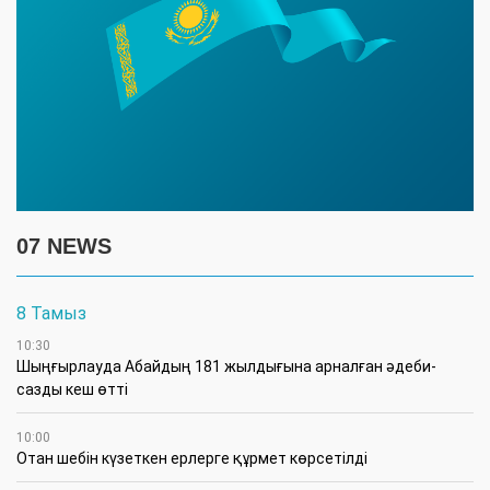
07 NEWS
8 Тамыз
10:30
Шыңғырлауда Абайдың 181 жылдығына арналған әдеби-
сазды кеш өтті
10:00
Отан шебін күзеткен ерлерге құрмет көрсетілді