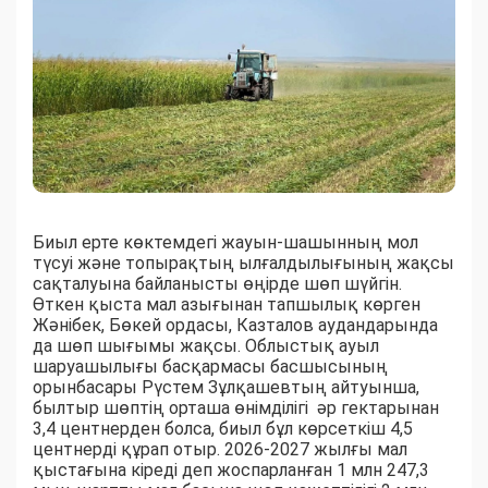
Биыл ерте көктемдегі жауын-шашынның мол
түсуі және топырақтың ылғалдылығының жақсы
сақталуына байланысты өңірде шөп шүйгін.
Өткен қыста мал азығынан тапшылық көрген
Жәнібек, Бөкей ордасы, Казталов аудандарында
да шөп шығымы жақсы. Облыстық ауыл
шаруашылығы басқармасы басшысының
орынбасары Рүстем Зұлқашевтың айтуынша,
былтыр шөптің орташа өнімділігі әр гектарынан
3,4 центнерден болса, биыл бұл көрсеткіш 4,5
центнерді құрап отыр. 2026-2027 жылғы мал
қыстағына кіреді деп жоспарланған 1 млн 247,3