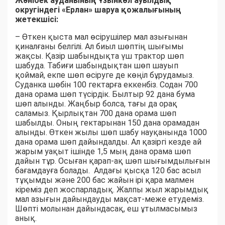
Жәнібек ауданының Ұзынкөл ауылдық
округіндегі «Ерлан» шаруа қожалығының
жетекшісі:
– Өткен қыста мал өсірушілер мал азығынан
қиналғаны белгілі. Ал биыл шөптің шығымы
жақсы. Қазір шабындықта үш трактор шөп
шабуда. Табиғи шабындықтан шөп шауып
қоймай, екпе шөп өсіруге де көңіл бұрудамыз.
Суданка шөбін 100 гектарға еккенбіз. Содан 700
дана орама шөп түсірдік. Былтыр 92 дана бума
шөп алынды. Жаңбыр болса, тағы да орақ
саламыз. Қырлықтан 700 дана орама шөп
шабылды. Оның гектарынан 150 дана орамадан
алынды. Өткен жылы шөп шабу науқанында 1000
дана орама шөп дайындалды. Ал қазіргі кезде ай
жарым уақыт ішінде 1,5 мың дана орама шөп
дайын тұр. Осыған қарап-ақ шөп шығымдылығын
бағамдауға болады. Алдағы қысқа 120 бас асыл
тұқымды және 200 бас жайын ірі қара малмен
кіреміз деп жоспарладық. Жалпы жыл жарымдық
мал азығын дайындауды мақсат-меже етудеміз.
Шөпті молынан дайындасақ, еш ұтылмасымыз
анық.