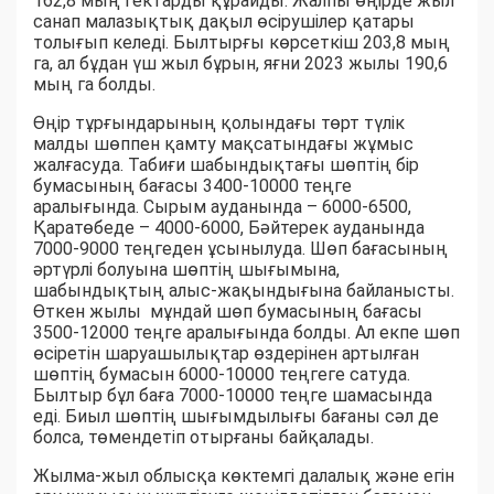
162,8 мың гектарды құрайды. Жалпы өңірде жыл
санап малазықтық дақыл өсірушілер қатары
толығып келеді. Былтырғы көрсеткіш 203,8 мың
га, ал бұдан үш жыл бұрын, яғни 2023 жылы 190,6
мың га болды.
Өңір тұрғындарының қолындағы төрт түлік
малды шөппен қамту мақсатындағы жұмыс
жалғасуда. Табиғи шабындықтағы шөптің бір
бумасының бағасы 3400-10000 теңге
аралығында. Сырым ауданында – 6000-6500,
Қаратөбеде – 4000-6000, Бәйтерек ауданында
7000-9000 теңгеден ұсынылуда. Шөп бағасының
әртүрлі болуына шөптің шығымына,
шабындықтың алыс-жақындығына байланысты.
Өткен жылы мұндай шөп бумасының бағасы
3500-12000 теңге аралығында болды. Ал екпе шөп
өсіретін шаруашылықтар өздерінен артылған
шөптің бумасын 6000-10000 теңгеге сатуда.
Былтыр бұл баға 7000-10000 теңге шамасында
еді. Биыл шөптің шығымдылығы бағаны сәл де
болса, төмендетіп отырғаны байқалады.
Жылма-жыл облысқа көктемгі далалық және егін