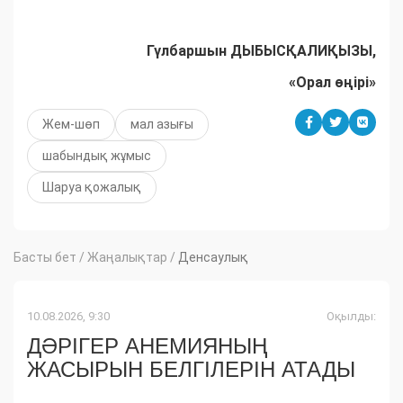
Гүлбаршын ДЫБЫСҚАЛИҚЫЗЫ,
«Орал өңірі»
Жем-шөп
мал азығы
шабындық жұмыс
Шаруа қожалық
Басты бет
/
Жаңалықтар
/
Денсаулық
10.08.2026, 9:30
Оқылды:
ДӘРІГЕР АНЕМИЯНЫҢ
ЖАСЫРЫН БЕЛГІЛЕРІН АТАДЫ