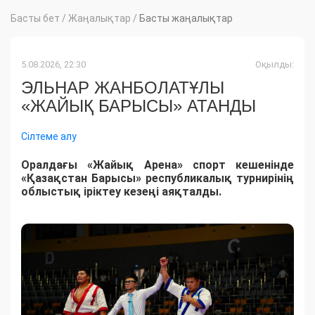
Басты бет
/
Жаңалықтар
/
Басты жаңалықтар
5.08.2026, 22:30
Оқылды:
ЭЛЬНАР ЖАНБОЛАТҰЛЫ
«ЖАЙЫҚ БАРЫСЫ» АТАНДЫ
Сілтеме алу
Оралдағы «Жайық Арена» спорт кешенінде
«Қазақстан Барысы» республикалық турнирінің
облыстық іріктеу кезеңі аяқталды.