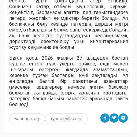
есепке тұрып қойғандарға әсер етпейді).
Сонымен қатар, отбасы мүшелерінің құрамы
кеңейтіліп, баспанасы апатты деп танылғандарға
пәтерді жергілікті әкімдіктер беретін болады. Ал
баспананы бөлу кезінде пәтердің шаршы метрі
емес, отбасыдағы бөлме саны ескеріледі. Сондай-
ақ банк кезекте тұрғандардың келісімінсіз-ақ
деректерді өзектендіру үшін инвентаризация
жүргізу құқығына ие болды.
​Бұған қоса, 2026 жылғы 27 шілдеден бастап
күшіне енген түзетулерге сәйкес, елді мекен
шекарасы өзгерген жағдайда азаматтардың
кезекке тұрған бастапқы күні сақталады. Ал
өңірлерде белгілі бір санаттағы азаматтар
(мәселен, ардагерлер немесе жетім балалар)
болмаған жағдайда, оларға арналған квотадағы
пәтерлер басқа басым санаттар арасында қайта
бөлінеді.
Баспана алу
тұрғын үй кезегі