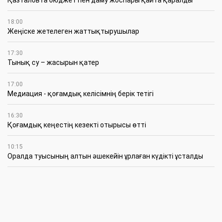
Қазталовта бюджет пен даму жоспары қайта қаралды
18:00
Жеңіске жетелеген жаттықтырушылар
17:30
Тынық су – жасырын қатер
17:00
Медиация - қоғамдық келісімнің берік тетігі
16:30
Қоғамдық кеңестің кезекті отырысы өтті
10:15
Оралда туысының алтын әшекейін ұрлаған күдікті ұсталды
09:00
Еселі еңбегі ел есіндегі азамат
4 Тамыз