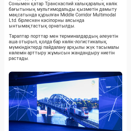
Сонымен қатар Транскаспий халықаралық көлік
бағытының мультимодальды қызметін дамыту
мақсатында құрылған Middle Corridor Multimodal
Ltd. бірлескен кәсіпорны аясында
ынтымақтастық орнатылды.
Тараптар порттар мен терминалдардың әлеуетін
аша отырып, қолда бар көлік-логистикалық
мүмкіндіктерді пайдалану арқылы жүк тасымалы
көлемін арттыру жұмысын жандандыру ниетін
растады.