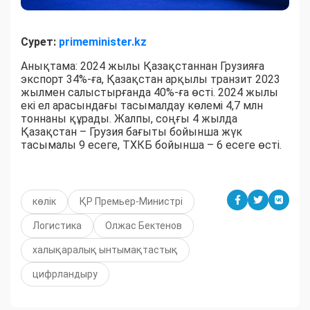
Сурет:
primeminister.kz
Анықтама: 2024 жылы Қазақстаннан Грузияға
экспорт 34%-ға, Қазақстан арқылы транзит 2023
жылмен салыстырғанда 40%-ға өсті. 2024 жылы
екі ел арасындағы тасымалдау көлемі 4,7 млн
тоннаны құрады. Жалпы, соңғы 4 жылда
Қазақстан – Грузия бағыты бойынша жүк
тасымалы 9 есеге, ТХКБ бойынша – 6 есеге өсті.
көлік
ҚР Премьер-Министрі
Логистика
Олжас Бектенов
халықаралық ынтымақтастық
цифрландыру