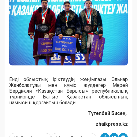
Енді облыстық іріктеудің жеңімпазы Эльнар
Жанболатұлы мен күміс жүлдегер Мерей
Бердіғали «Қазақстан Барысы» республикалық
турнирінде Батыс Қазақстан облысының
намысын қорғайтын болады.
Түгелбай Бисен,
zhaikpress.kz