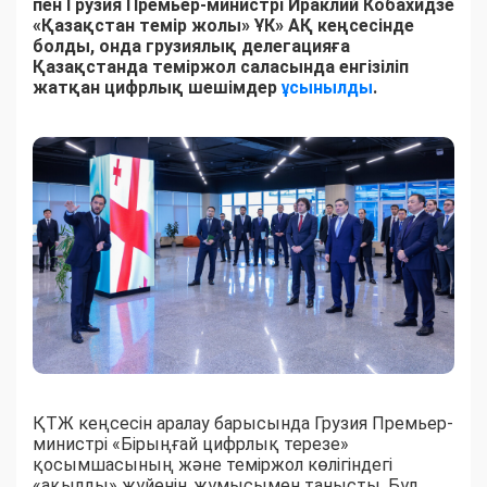
пен Грузия Премьер-министрі Ираклий Кобахидзе
«Қазақстан темір жолы» ҰК» АҚ кеңсесінде
болды, онда грузиялық делегацияға
Қазақстанда теміржол саласында енгізіліп
жатқан цифрлық шешімдер
ұсынылды
.
ҚТЖ кеңсесін аралау барысында Грузия Премьер-
министрі «Бірыңғай цифрлық терезе»
қосымшасының және теміржол көлігіндегі
«ақылды» жүйенің жұмысымен танысты. Бұл