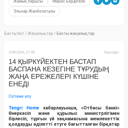
Жайық барысы
Мирас Бердіғали
Эльнар Жанболатұлы
Басты бет
/
Жаңалықтар
/
Басты жаңалықтар
5.08.2026, 21:00
Оқылды:
14 ҚЫРКҮЙЕКТЕН БАСТАП
БАСПАНА КЕЗЕГІНЕ ТҰРУДЫҢ
ЖАҢА ЕРЕЖЕЛЕРІ КҮШІНЕ
ЕНЕДІ
Сілтеме алу
Tengri Home
хабарлауынша, «Отбасы банкі»
Өнеркәсіп және құрылыс министрлігімен
бірлесіп, тұрғын үй заңнамасына мемлекеттік
қолдауды әділетті етуге бағытталған бірқатар