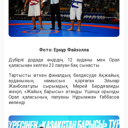
Фото: Ернұр Файзолла
Дүбірлі додада өңірдің 12 ауданы мен Орал
қаласынан келген 23 палуан бақ сынасты.
​Тартысты өткен финалдық белдесуде Ақжайық
ауданының намысын қорғаған Эльнар
Жанболатұлы сырымдық Мерей Бердіғалиды
жеңіп, «Жайық барысы» атанды. Үшінші орынды
Орал қаласының палуаны Нұрымжан Ғаббасов
иеленді.