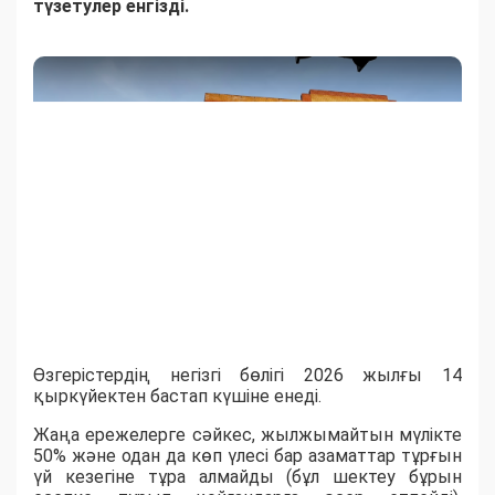
түзетулер енгізді.
Өзгерістердің негізгі бөлігі 2026 жылғы 14
қыркүйектен бастап күшіне енеді.
​Жаңа ережелерге сәйкес, жылжымайтын мүлікте
50% және одан да көп үлесі бар азаматтар тұрғын
үй кезегіне тұра алмайды (бұл шектеу бұрын