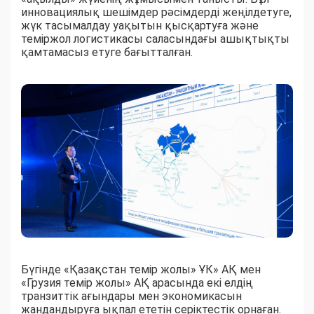
инновациялық шешімдер рәсімдерді жеңілдетуге,
жүк тасымалдау уақытын қысқартуға және
теміржол логистикасы саласындағы ашықтықты
қамтамасыз етуге бағытталған.
Бүгінде «Қазақстан темір жолы» ҰК» АҚ мен
«Грузия темір жолы» АҚ арасында екі елдің
транзиттік ағындары мен экономикасын
жандандыруға ықпал ететін серіктестік орнаған.