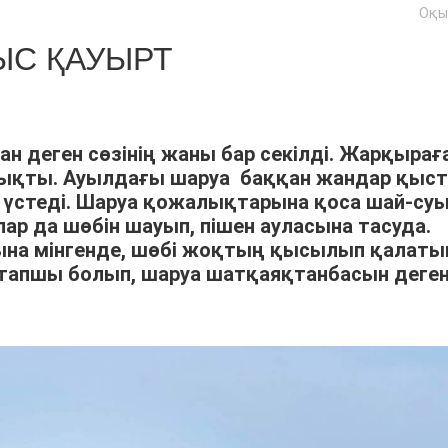
Оқы
С ҚАУЫРТ
ан деген сөзінің жаны бар секілді. Жарқырағ
шықты. Ауылдағы шаруа баққан жандар қыс
үстеді. Шаруа қожалықтарына қоса шай-су
р да шөбін шауып, пішен ауласына тасуда.
арына мінгенде, шөбі жоқтың қысылып қалат
тапшы болып, шаруа шатқаяқтанбасын деге