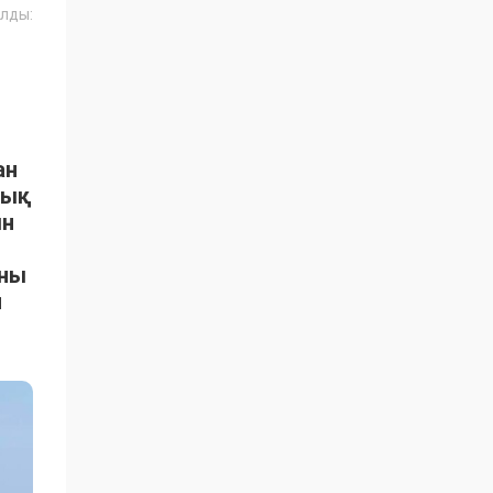
лды:
ан
тық
ын
ыны
н