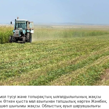
мол түсуі және топырақтың ылғалдылығының жақсы
н. Өткен қыста мал азығынан тапшылық көрген Жәнібек,
да шөп шығымы жақсы. Облыстық ауыл шаруашылығы