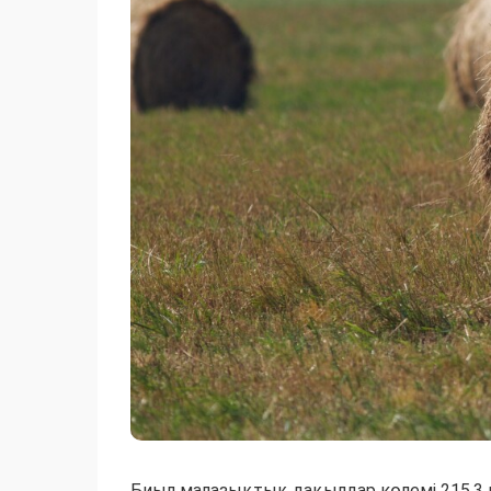
Биыл малазықтық дақылдар көлемі 215,3 