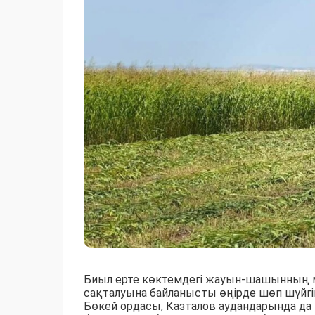
Биыл ерте көктемдегі жауын-шашынның 
сақталуына байланысты өңірде шөп шүйгі
Бөкей ордасы, Казталов аудандарында 