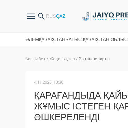
ӘЛЕМ
ҚАЗАҚСТАН
БАТЫС ҚАЗАҚСТАН ОБЛЫ
Басты бет
/
Жаңалықтар
/
Заң және тәртіп
4.11.2025, 10:30
ҚАРАҒАНДЫДА ҚАЙ
ЖҰМЫС ІСТЕГЕН Қ
ӘШКЕРЕЛЕНДІ