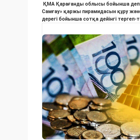
ҚМА Қарағанды облысы бойынша депа
Самғау» қаржы пирамидасын құру жән
дерегі бойынша сотқа дейінгі тергеп-т