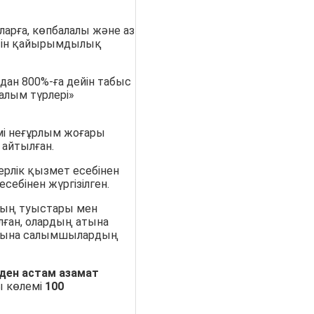
арға, көпбалалы және аз
етін қайырымдылық
дан 800%-ға дейін табыс
салым түрлері»
і неғұрлым жоғары
 айтылған.
рлік қызмет есебінен
ебінен жүргізілген.
ың туыстары мен
лған, олардың атына
тарына салымшылардың
-ден астам азамат
ы көлемі
100