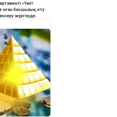
ртаменті «Үміт
е оған басшылық ету
ексеру жүргізуде.