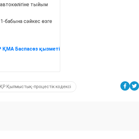
 автокөлігіне тыйым
1-бабына сәйкес өзге
 ҚМА Баспасөз қызметі
ҚР Қылмыстық-процестік кодексі