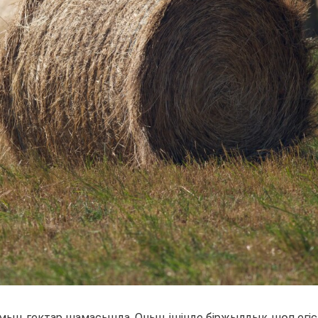
мың гектар шамасында. Оның ішінде біржылдық шөп егіст