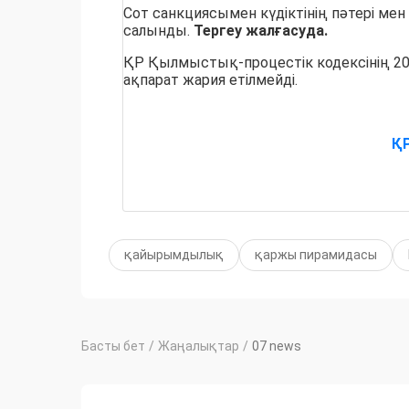
Сот санкциясымен күдіктінің пәтері мен
салынды.
Тергеу жалғасуда.
ҚР Қылмыстық-процестік кодексінің 20
ақпарат жария етілмейді.
ҚР
қайырымдылық
қаржы пирамидасы
Басты бет
/
Жаңалықтар
/
07 news