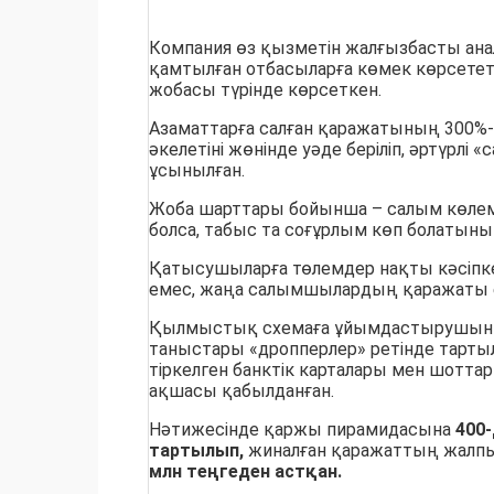
Компания өз қызметін жалғызбасты анал
қамтылған отбасыларға көмек көрсет
жобасы түрінде көрсеткен.
Азаматтарға салған қаражатының 300%-
әкелетіні жөнінде уәде беріліп, әртүрлі «
ұсынылған.
Жоба шарттары бойынша – салым көлем
болса, табыс та соғұрлым көп болатыны
Қатысушыларға төлемдер нақты кәсіпке
емес, жаңа салымшылардың қаражаты ес
Қылмыстық схемаға ұйымдастырушын
таныстары «дропперлер» ретінде тарты
тіркелген банктік карталары мен шот
ақшасы қабылданған.
Нәтижесінде қаржы пирамидасына
400
тартылып,
жиналған қаражаттың жалп
м
лн
теңгеден аст
қан
.