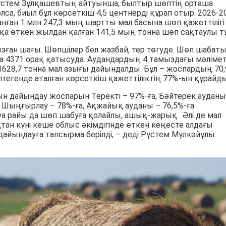
стем Зұлқашевтың айтуынша, былтыр шөптің орташа
олса, биыл бұл көрсеткіш 4,5 центнерді құрап отыр. 2026-2
нған 1 млн 247,3 мың шартты мал басына шөп қажеттілігі
қа өткен жылдан қалған 141,5 мың тонна шөп сақтаулы тұ
зған шағы. Шөпшілер бел жазбай, тер төгуде. Шөп шабат
а 4371 орақ қатысуда. Аудандардың 4 тамыздағы мәлімет
628,7 тонна мал азығы дайындалды. Бұл – жоспардың 70,
птегенде аталған көрсеткіш қажеттіліктің 77%-ын құрайды
ғын дайындау жоспарын Теректі – 97%-ға, Бәйтерек ауданы
а, Шыңғырлау – 78%-ға, Ақжайық ауданы – 76,5%-ға
 Ауа райы да шөп шабуға қолайлы, ашық-жарық. Әлі де мал
тан күні кеше облыс әкімдігінде өткен кеңесте алдағы
ындауға тапсырма берілді, – деді Рүстем Мүлкәйұлы.