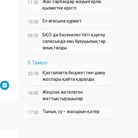
Жас сарбаздар жауынгерлік
11:30
қызметке кірісті
Ел ағасына құрмет
10:30
БҚО-да бәсекелестікті қорғау
09:30
саласында заң бұзушылықтар
анықталды
5 Тамыз
Қазталовта бюджет пен даму
23:18
жоспары қайта қаралды
Жеңіске жетелеген
18:00
жаттықтырушылар
Тынық су – жасырын қатер
17:30