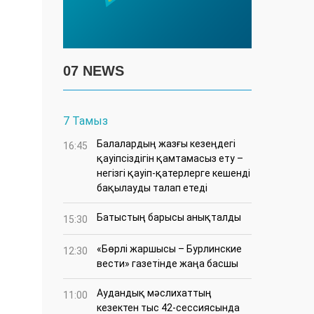
07 NEWS
7 Тамыз
Балалардың жазғы кезеңдегі
16:45
қауіпсіздігін қамтамасыз ету –
негізгі қауіп-қатерлерге кешенді
бақылауды талап етеді
Батыстың барысы анықталды
15:30
«Бөрлі жаршысы – Бурлинские
12:30
вести» газетінде жаңа басшы
Аудандық мәслихаттың
11:00
кезектен тыс 42-сессиясында