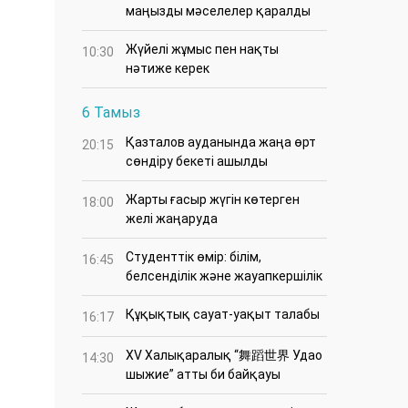
маңызды мәселелер қаралды
Жүйелі жұмыс пен нақты
10:30
нәтиже керек
6 Тамыз
Қазталов ауданында жаңа өрт
20:15
сөндіру бекеті ашылды
Жарты ғасыр жүгін көтерген
18:00
желі жаңаруда
Студенттік өмір: білім,
16:45
белсенділік және жауапкершілік
Құқықтық сауат-уақыт талабы
16:17
XV Халықаралық “舞蹈世界 Удао
14:30
шыжие” атты би байқауы