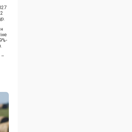
027
 2
р.
ын
іне
9%-
.
 –