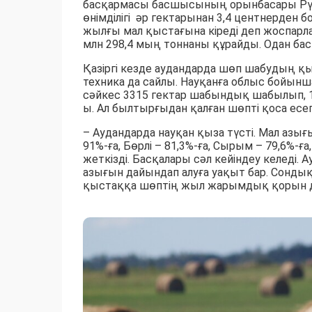
басқармасы басшысының орынбасары Рү
өнімділігі әр гектарынан 3,4 центнерден б
жылғы мал қыстағына кіреді деп жоспарла
млн 298,4 мың тоннаны құрайды. Одан бас
Қазіргі кезде аудандарда шөп шабудың қы
техника да сайлы. Науқанға облыс бойынш
сәйкес 3315 гектар шабындық шабылып, 1
ы. Ал былтырғыдан қалған шөпті қоса есе
– Аудандарда науқан қыза түсті. Мал азы
91%-ға, Бөрлі – 81,3%-ға, Сырым – 79,6%-ғ
жеткізді. Басқалары сәл кейіндеу келеді.
азығын дайындап алуға уақыт бар. Сондық
қыстаққа шөптің жыл жарымдық қорын дай