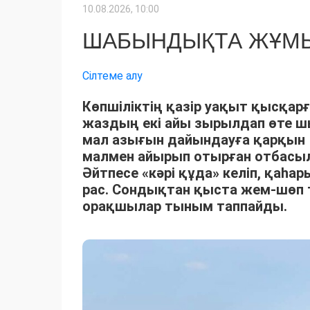
10.08.2026, 10:00
ШАБЫНДЫҚТА ЖҰМЫ
Сілтеме алу
Көпшіліктің қазір уақыт қысқарғ
жаздың екі айы зырылдап өте 
мал азығын дайындауға қарқын 
малмен айырып отырған отбасыла
Әйтпесе «кәрі құда» келіп, қаһ
рас. Сондықтан қыста жем-шөп 
орақшылар тыным таппайды.