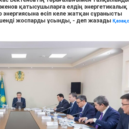
енженов қатысушыларға елдің энергетикалық
тр энергиясына өсіп келе жатқан сұранысты
шенді жоспарды ұсынды, - деп жазады
Қазақ