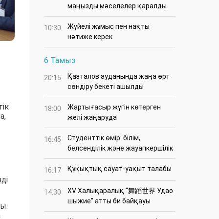
маңызды мәселелер қаралды
Жүйелі жұмыс пен нақты
10:30
нәтиже керек
6 Тамыз
Қазталов ауданында жаңа өрт
20:15
сөндіру бекеті ашылды
тік
Жарты ғасыр жүгін көтерген
18:00
а,
желі жаңаруда
Студенттік өмір: білім,
16:45
белсенділік және жауапкершілік
Құқықтық сауат-уақыт талабы
16:17
ді
XV Халықаралық “舞蹈世界 Удао
14:30
шыжие” атты би байқауы
ы.
а