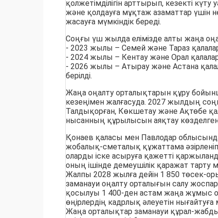
қолжетімділігін арттырып, кезекті күту
және қолдауға мұқтаж азаматтар үшін 
жасауға мүмкіндік береді.
Соңғы үш жылда елімізде алты жаңа оң
- 2023 жылы – Семей және Тараз қалала
- 2024 жылы – Кентау және Орал қалала
- 2026 жылы – Атырау және Астана қала
берілді.
Жаңа оңалту орталықтарын құру бойын
кезеңімен жалғасуда. 2027 жылдың соң
Талдықорған, Көкшетау және Ақтөбе қа
нысанның құрылысын аяқтау көзделген
Қонаев қаласы мен Павлодар облысынд
жобалық-сметалық құжаттама әзірленіп 
оларды іске асыруға қажетті қаржыланд
оның ішінде демеушілік қаражат тарту мү
Жалпы 2028 жылға дейін 1 850 төсек-ор
заманауи оңалту орталығын салу жоспар
қосылуы 1 400-ден астам жаңа жұмыс о
өңірлердің кадрлық әлеуетін нығайтуға м
Жаңа орталықтар заманауи құрал-жаб