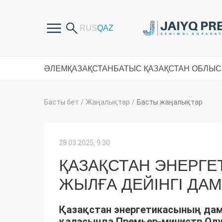
ӘЛЕМ
ҚАЗАҚСТАН
БАТЫС ҚАЗАҚСТАН ОБЛЫ
Басты бет
/
Жаңалықтар
/
Басты жаңалықтар
28.03.2025, 9:30
ҚАЗАҚСТАН ЭНЕРГЕ
ЖЫЛҒА ДЕЙІНГІ Д
Қазақстан энергетикасының даму
қаласында Премьер-министр Ол