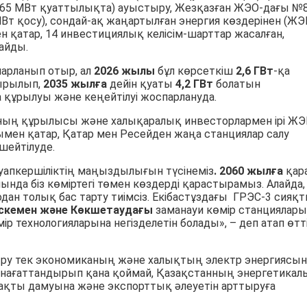
 (65 МВт қуаттылықта) ауыстыру, Жезқазған ЖЭО-дағы №
т қосу), сондай-ақ жаңартылған энергия көздерінен (ЖЭ
н қатар, 14 инвестициялық келісім-шарттар жасалған,
айды.
парланып отыр, ал
2026 жылы
бұл көрсеткіш
2,6 ГВт
-қа
ырылып,
2035 жылға
дейін қуаты
4,2 ГВт
болатын
 құрылуы және кеңейтілуі жоспарлануда.
ының құрылысы және халықаралық инвесторлармен ірі Ж
мен қатар, Қатар мен Ресейден жаңа станциялар салу
ейтілуде.
уапкершіліктің маңыздылығын түсінеміз
. 2060 жылға
қар
ында біз көміртегі төмен көздерді қарастырамыз. Алайда,
дан толық бас тарту тиімсіз. Екібастұздағы ГРЭС-3 сияқ
Өскемен және Көкшетаудағы
заманауи көмір станциялары
ір технологияларына негізделетін болады», – деп атап өтт
ыру тек экономиканың және халықтың электр энергиясын
 қанағаттандырып қана қоймай, Қазақстанның энергетикал
тұрақты дамуына және экспорттық әлеуетін арттыруға