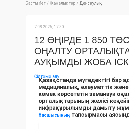
Басты бет
/
Жаңалықтар
/
Денсаулық
7.08.2026, 17:30
12 ӨҢІРДЕ 1 850 
ОҢАЛТУ ОРТАЛЫҚТ
АУҚЫМДЫ ЖОБА ІС
Сілтеме алу
Қазақстанда мүгедектігі бар а
медициналық, әлеуметтік және
көмек көрсететін заманауи оңа
орталықтарының желісі кеңейіп
инфрақұрылымды дамыту жұ
тапсырмасы аясында
басшысының