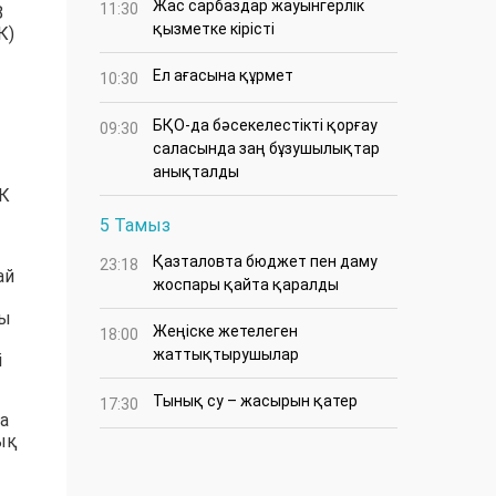
Жас сарбаздар жауынгерлік
11:30
8
қызметке кірісті
К)
Ел ағасына құрмет
10:30
БҚО-да бәсекелестікті қорғау
09:30
саласында заң бұзушылықтар
анықталды
ЭК
5 Тамыз
Қазталовта бюджет пен даму
23:18
ай
жоспары қайта қаралды
ты
Жеңіске жетелеген
18:00
жаттықтырушылар
і
Тынық су – жасырын қатер
17:30
а
ық