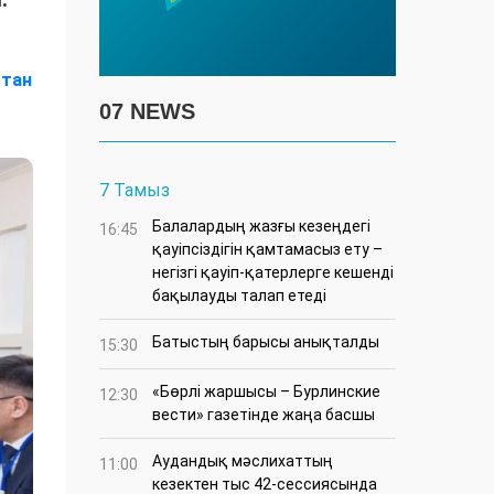
стан
07 NEWS
7 Тамыз
Балалардың жазғы кезеңдегі
16:45
қауіпсіздігін қамтамасыз ету –
негізгі қауіп-қатерлерге кешенді
бақылауды талап етеді
Батыстың барысы анықталды
15:30
«Бөрлі жаршысы – Бурлинские
12:30
вести» газетінде жаңа басшы
Аудандық мәслихаттың
11:00
кезектен тыс 42-сессиясында