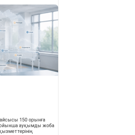
рқайсысы 150 орынға
 бойынша ауқымды жоба
қызметтерінің