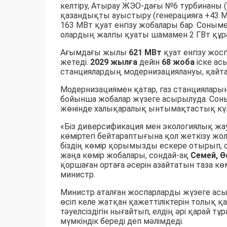
келтіру, Атырау ЖЭО-дағы №6 турбинаны
қазандықты ауыстыру (генерацияға +43 МВ
163 МВт қуат енгізу жобалары бар. Соныме
олардың жалпы қуаты шамамен 2 ГВт құр
Ағымдағы жылы
621 МВт
қуат енгізу жос
жетеді.
2029 жылға
дейін
68 жоба
іске ас
станциялардың модернизациялануы, қайта
Модернизациямен қатар, газ станциялар
бойынша жобалар жүзеге асырылуда. Соны
жөнінде халықаралық ынтымақтастық күш
«Біз диверсификация мен экологиялық жа
көміртегі бейтараптығына қол жеткізу жол
біздің көмір қорымызды ескере отырып, о
жаңа көмір жобалары, сондай-ақ
Семей, 
қоршаған ортаға әсерін азайтатын таза көм
министр.
Министр аталған жоспарларды жүзеге ас
өсіп келе жатқан қажеттіліктерін толық
тәуелсіздігін нығайтып, елдің әрі қарай 
мүмкіндік береді деп мәлімдеді.