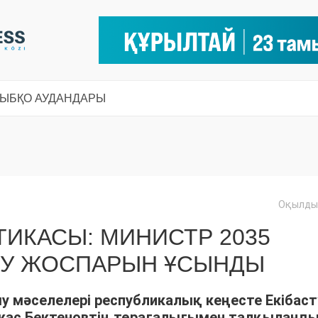
СЫ
БҚО АУДАНДАРЫ
Оқылды:
ТИКАСЫ: МИНИСТР 2035
АМУ ЖОСПАРЫН ҰСЫНДЫ
 мәселелері республикалық кеңесте Екібаст
жас Бектеновтің төрағалығымен талқыланды