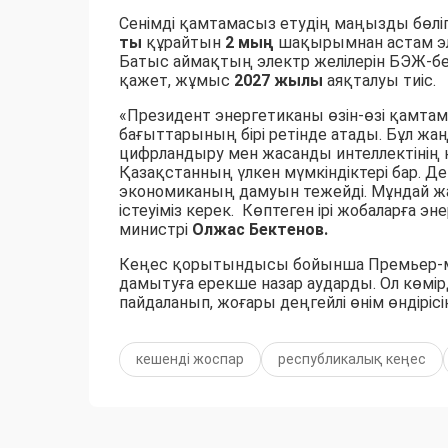
Сенімді қамтамасыз етудің маңызды бөліг
ты
құрайтын
2 мың
шақырымнан астам эл
Батыс аймақтың электр желілерін БЭЖ-бе
қажет, жұмыс
2027 жылы
аяқталуы тиіс.
«Президент энергетиканы өзін-өзі қамтам
бағыттарының бірі ретінде атады. Бұл жаңа
цифрландыру мен жасанды интеллектінің кең
Қазақстанның үлкен мүмкіндіктері бар. Д
экономиканың дамуын тежейді. Мұндай жа
істеуіміз керек. Көптеген ірі жобаларға эн
министрі
Олжас Бектенов.
Кеңес қорытындысы бойынша Премьер-мин
дамытуға ерекше назар аударды. Ол көмір
пайдаланып, жоғары деңгейлі өнім өндірі
кешенді жоспар
республикалық кеңес