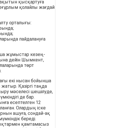
 уақытын қысқартуға
неғұрлым қолайлы жағдай
алту орталығы:
рында;
рында;
ларында пайдалануға
ша жұмыстар кезең-
ына дейін Шымкент,
лаларында төрт
.
ағы екі нысан бойынша
жатыр. Қазіргі таңда
ыру мәселесі шешілуде,
мкіндігі де бар.
ынға есептелген 12
ланған. Олардың іске
рнын ашуға, сондай-ақ
үмкіндік береді.
дықтармен қамтамасыз