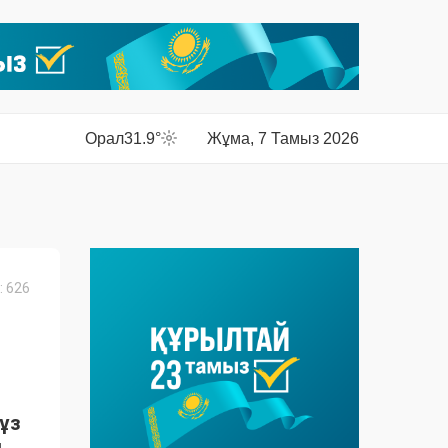
Орал
31.9°
Жұма, 7 Тамыз 2026
 626
ұз
.