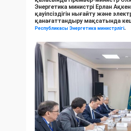
Энергетика министрі Ерлан Ақк
қауіпсіздігін нығайту және элек
қанағаттандыру мақсатында ке
.
Республикасы Энергетика министрлігі