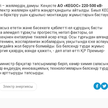
і – желілердің дамуы. Кеңесте
АО «KEGOC»
220-500 кВ-
ектр желілерін қайта жаңартқандығы айтылды. Биыл KE
н біріктіру үшін құрылыс-монтаждау жұмыстарын бастау
асыз ететін және бәсекеге қабілетті ел құрудың басты
 әлемдегі тұрақты прогрестің негізгі факторы, ол
інен енгізілуіне тікелей әсер етеді. Осы тұрғыдан алған
егенмен, жоспарланған жобалардың уақытында іске аспау
ғдайға жол беруге болмайды. Біз белсенді түрде жұмыс
ергия қазірдің өзінде қажет», - деп атап өтті ҚР Премьер-
истр бірқатар тапсырмалар беріп, көмір-химия саласы
ді өңдеудің инновациялық технологияларын белсенді түр
сін арттыруды тапсырды.
Электр энергиясы