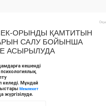
Оқы
ТӨСЕК-ОРЫНДЫ ҚАМТИТЫН
АРЫН САЛУ БОЙЫНША
КЕ АСЫРЫЛУДА
дамдарға кешенді
 психологиялық
лту
 келеді. Мұндай
мыстары
Мемлекет
 жүргізілуде.