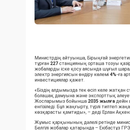
Министрдің айтуынша, Бірыңғай энергети
тұрған
227
станцияның орташа тозуы қазі
жобаларды іске қосу аясында шұғыл шар
электр энергиясын өндіру көлемі
4%
-ға а
инвестициялар қажет.
«Біздің алдымызда тек өсіп келе жатқан
болашақ дамуына және экспорттық әлеуетті
Жоспарымыз бойынша
2035 жылға
дейін
енгізіледі. Бұл жаңғырту, түрлі типтегі ж
көзқарасты қамтиды», – деді Ерлан Ақке
Жұмыс қарқынының дәлелі ретінде минист
Белгілі жобалар қатарында – Екібастұз Г