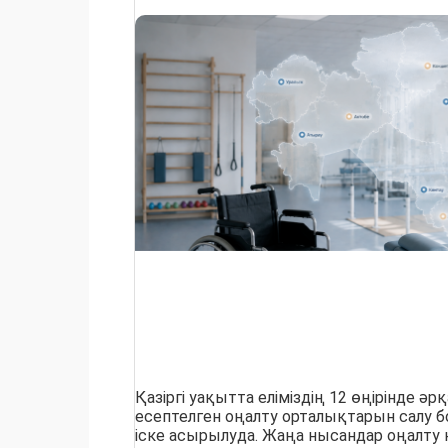
Қазіргі уақытта еліміздің 12 өңірінде ә
есептелген оңалту орталықтарын салу
іске асырылуда. Жаңа нысандар оңалту 