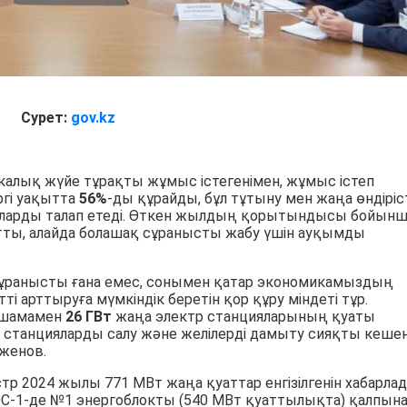
Сурет:
gov.kz
калық жүйе тұрақты жұмыс істегенімен, жұмыс істеп
ргі уақытта
56%
-ды құрайды, бұл тұтыну мен жаңа өндіріс
аларды талап етеді. Өткен жылдың қорытындысы бойынш
ртты, алайда болашақ сұранысты жабу үшін ауқымды
 сұранысты ғана емес, сонымен қатар экономикамыздың
 арттыруға мүмкіндік беретін қор құру міндеті тұр.
 шамамен
26 ГВт
жаңа электр станцияларының қуаты
аңа станцияларды салу және желілерді дамыту сияқты кешен
нженов.
р 2024 жылы 771 МВт жаңа қуаттар енгізілгенін хабарлад
РЭС-1-де №1 энергоблокты (540 МВт қуаттылықта) қалпын