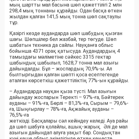
мың шартты мал басына шөп қажеттілігі 2 млн
298,4 мың тоннаны құрайды. Одан басқа өткен
жылдан қалған 141,5 мың тонна шөп сақтаулы
тұр.
Қазіргі кезде аудандарда шөп шабудың қызған
шағы. Шөпшілер бел жазбай, тер төгуде. Шөп
шабатын техника да сайлы. Науқанға облыс
бойынша 4371 орақ қатысуда. Аудандардың 4
тамыздағы мәліметіне сәйкес 3315 гектар
шабындық шабылып, 1628,7 тонна мал азығы
дайындалды. Бұл – жоспардың 70,9%-ы. Ал
былтырғыдан қалған шөпті қоса есептегенде
аталған көрсеткіш қажеттіліктің 77%-ын құрайды.
– Аудандарда науқан қыза түсті. Мал азығын
дайындау жоспарын Теректі – 97%-ға, Бәйтерек
ауданы – 91%-ға, Бөрлі – 81,3%-ға, Сырым – 79,6%-
ға, Шыңғырлау – 78%-ға, Ақжайық ауданы –
76,5%-ға
жеткізді. Басқалары сәл кейіндеу келеді. Ауа райы
да шөп шабуға қолайлы, ашық-жарық. Әлі де мал
азығын дайындап алуға уақыт бар. Сондықтан
күні кеше облыс әкімдігінде өткен кеңесте