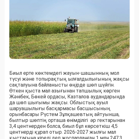
Биыл ерте көктемдегі жауын-шашынның мол
түсуі және топырақтың ылғалдылығының жақсы
сақталуына байланысты өңірде шөп шүйгін.
Өткен қыста мал азығынан тапшылық көрген
Жәнібек, Бөкей ордасы, Казталов аудандарында
да шөп шығымы жақсы. Облыстық ауыл
шаруашылығы басқармасы басшысының
орынбасары Рүстем Зұлқашевтың айтуынша,
былтыр шөптің орташа өнімділігі әр гектарынан
3,4 центнерден болса, биыл бұл көрсеткіш 4,5
центнерді құрап отыр. 2026-2027 жылғы мал
қыстағына кіреді деп жоспарланған 1 млн 247,3