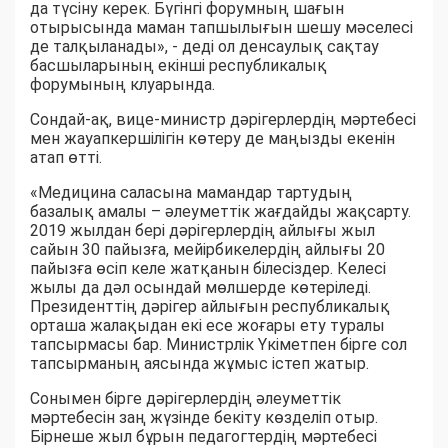
да түсіну керек. Бүгінгі форумның шағын
отырысында маман тапшылығын шешу мәселесі
де талқыланады», - деді ол денсаулық сақтау
басшыларының екінші республикалық
форумының клуарында.
Сондай-ақ, вице-министр дәрігерлердің мәртебесі
мен жауапкершілігін көтеру де маңызды екенін
атап өтті.
«Медицина саласына мамандар тартудың
базалық амалы – әлеуметтік жағдайды жақсарту.
2019 жылдан бері дәрігерлердің айлығы жыл
сайын 30 пайызға, мейірбикелердің айлығы 20
пайызға өсіп келе жатқанын білесіздер. Келесі
жылы да дәл осындай мөлшерде көтеріледі.
Президенттің дәрігер айлығын республикалық
орташа жалақыдан екі есе жоғары ету туралы
тапсырмасы бар. Министрлік Үкіметпен бірге сол
тапсырманың аясында жұмыс істеп жатыр.
Сонымен бірге дәрігерлердің әлеуметтік
мәртебесін заң жүзінде бекіту көзделіп отыр.
Бірнеше жыл бұрын педагогтердің мәртебесі