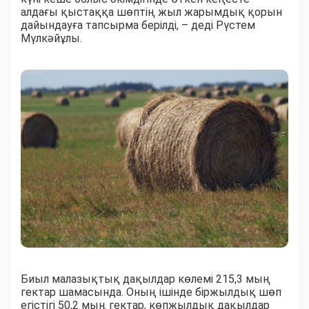
алдағы қыстаққа шөптің жыл жарымдық қорын
дайындауға тапсырма берілді, – деді Рүстем
Мүлкәйұлы.
Биыл малазықтық дақылдар көлемі 215,3 мың
гектар шамасында. Оның ішінде біржылдық шөп
егістігі 50,2 мың гектар, көпжылдық дақылдар