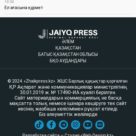
10:30
Ел ағасына құрмет
ӘЛЕМ
ҚАЗАҚСТАН
БАТЫС ҚАЗАҚСТАН ОБЛЫСЫ
БҚО АУДАНДАРЫ
© 2024. «Zhaikpress.kz». ЖШС Барлық құқықтар қорғалған.
ҚР Ақпарат және коммуникациялар министрлігінің
30.01.2019 ж. № 17490-ИА куәлігі берілген.
Сайт материалдарын коммерциялық не басқа
мақсатта толық немесе ішінара көшіруге тек сайт
иесінің жазбаша келісімімен рұқсат етіледі.
Біз әлеуметтік желілерде
Разработка сайта — Студия «Web-Design.kz»