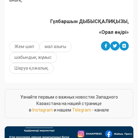
Гүлбаршын ДЫБЫСҚАЛИҚЫЗЫ,
«Орал өңірі»
Жем-шөп
мал азығы
шабындық жұмыс
Шаруа қожалық
Узнайте первым о важных новостях Западного
Казахстана на нашей странице
в
Instagram
и нашем
Telegram
- канале