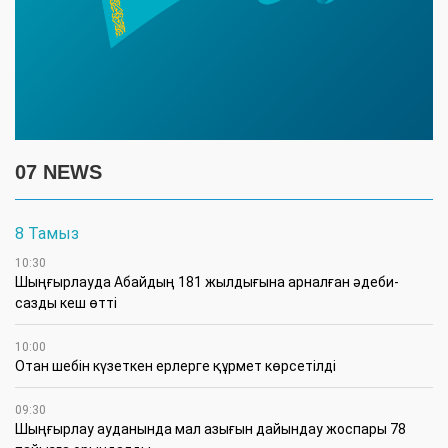
07 NEWS
8 Тамыз
10:30
Шыңғырлауда Абайдың 181 жылдығына арналған әдеби-
сазды кеш өтті
10:00
Отан шебін күзеткен ерлерге құрмет көрсетілді
09:30
​Шыңғырлау ауданында мал азығын дайындау жоспары 78