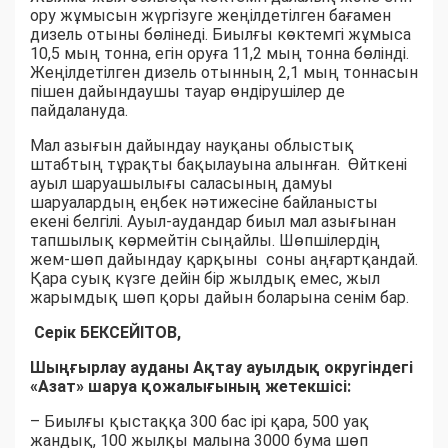
ору жұмысын жүргізуге жеңілдетілген бағамен
дизель отыны бөлінеді. Биылғы көктемгі жұмыса
10,5 мың тонна, егін оруға 11,2 мың тонна бөлінді.
Жеңілдетілген дизель отынның 2,1 мың тоннасын
пішен дайындаушы тауар өндірушілер де
пайдалануда.
Мал азығын дайындау науқаны облыстық
штабтың тұрақты бақылауына алынған. Өйткені
ауыл шаруашылығы саласының дамуы
шаруалардың еңбек нәтижесіне байланысты
екені белгілі. Ауыл-аудандар биыл мал азығынан
тапшылық көрмейтін сыңайлы. Шөпшілердің
жем-шөп дайындау қарқыны соны аңғартқандай.
Қара суық күзге дейін бір жылдық емес, жыл
жарымдық шөп қоры дайын боларына сенім бар.
Серік БЕКСЕЙІТОВ,
Шыңғырлау ауданы Ақтау ауылдық округіндегі
«Азат» шаруа қожалығының жетекшісі:
– Биылғы қыстаққа 300 бас ірі қара, 500 уақ
жандық, 100 жылқы малына 3000 бума шөп