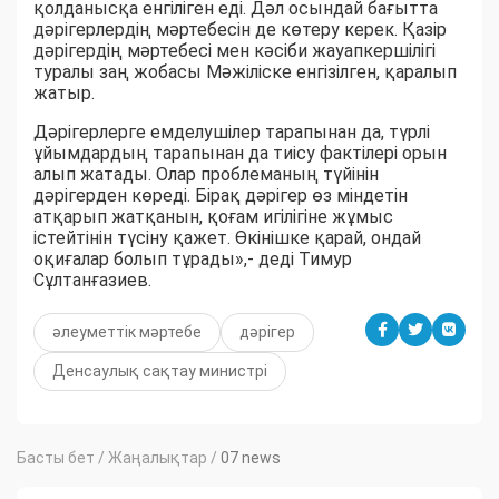
қолданысқа енгіліген еді. Дәл осындай бағытта
дәрігерлердің мәртебесін де көтеру керек. Қазір
дәрігердің мәртебесі мен кәсіби жауапкершілігі
туралы заң жобасы Мәжіліске енгізілген, қаралып
жатыр.
Дәрігерлерге емделушілер тарапынан да, түрлі
ұйымдардың тарапынан да тиісу фактілері орын
алып жатады. Олар проблеманың түйінін
дәрігерден көреді. Бірақ дәрігер өз міндетін
атқарып жатқанын, қоғам игілігіне жұмыс
істейтінін түсіну қажет. Өкінішке қарай, ондай
оқиғалар болып тұрады»,- деді Тимур
Сұлтанғазиев.
әлеуметтік мәртебе
дәрігер
Денсаулық сақтау министрі
Басты бет
/
Жаңалықтар
/
07 news