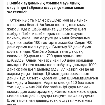
Жәнібек ауданының Ұзынкөл ауылдық
округіндегі «Ерлан» шаруа қожалығының
жетекшісі:
– Өткен қыста мал өсірушілер мал азығынан
қиналғаны белгілі. Ал биыл шөптің шығымы
жақсы. Қазір шабындықта үш трактор шөп
шабуда. Табиғи шабындықтан шөп шауып
қоймай, екпе шөп өсіруге де көңіл бұрудамыз.
Суданка шөбін 100 гектарға еккенбіз. Содан 700
дана орама шөп түсірдік. Былтыр 92 дана бума
шөп алынды. Жаңбыр болса, тағы да орақ
саламыз. Қырлықтан 700 дана орама шөп
шабылды. Оның гектарынан 150 дана орамадан
алынды. Өткен жылы шөп шабу науқанында 1000
дана орама шөп дайындалды. Ал қазіргі кезде ай
жарым уақыт ішінде 1,5 мың дана орама шөп
дайын тұр. Осыған қарап-ақ шөп шығымдылығын
бағамдауға болады. Алдағы қысқа 120 бас асыл
тұқымды және 200 бас жайын ірі қара малмен
кіреміз деп жоспарладық. Жалпы жыл жарымдық
мал азығын дайындауды мақсат-меже етудеміз.
Шөпті молынан дайындасақ, еш ұтылмасымыз
анық.