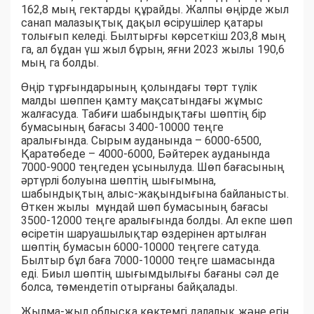
162,8 мың гектарды құрайды. Жалпы өңірде жыл
санап малазықтық дақыл өсірушілер қатары
толығып келеді. Былтырғы көрсеткіш 203,8 мың
га, ал бұдан үш жыл бұрын, яғни 2023 жылы 190,6
мың га болды.
Өңір тұрғындарының қолындағы төрт түлік
малды шөппен қамту мақсатындағы жұмыс
жалғасуда. Табиғи шабындықтағы шөптің бір
бумасының бағасы 3400-10000 теңге
аралығында. Сырым ауданында – 6000-6500,
Қаратөбеде – 4000-6000, Бәйтерек ауданында
7000-9000 теңгеден ұсынылуда. Шөп бағасының
әртүрлі болуына шөптің шығымына,
шабындықтың алыс-жақындығына байланысты.
Өткен жылы мұндай шөп бумасының бағасы
3500-12000 теңге аралығында болды. Ал екпе шөп
өсіретін шаруашылықтар өздерінен артылған
шөптің бумасын 6000-10000 теңгеге сатуда.
Былтыр бұл баға 7000-10000 теңге шамасында
еді. Биыл шөптің шығымдылығы бағаны сәл де
болса, төмендетіп отырғаны байқалады.
Жылма-жыл облысқа көктемгі далалық және егін