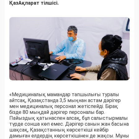
ҚазАқпарат тілшісі.
«Медициналық мамандар тапшылығы туралы
айтсақ, Қазақстанда 3,5 мыңнан астам дәрігер
мен медициналық персонал жетіспейді. Бірақ
бізде 80 мыңдай дәрігер персоналы бар.
Пайыздық қатынаспен алсақ, бұл салыстырмалы
түрде сонша көп емес. Дәрігер санын жан басына
шақсақ, Қазақстанның көрсеткіші кейбір
дамыған елдердің көрсеткішінен де жақсы. Мұны