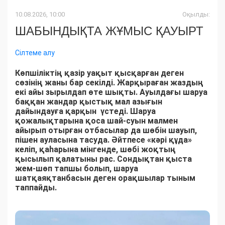
10.08.2026, 10:00
Оқылды:
ШАБЫНДЫҚТА ЖҰМЫС ҚАУЫРТ
Сілтеме алу
Көпшіліктің қазір уақыт қысқарған деген
сөзінің жаны бар секілді. Жарқыраған жаздың
екі айы зырылдап өте шықты. Ауылдағы шаруа
баққан жандар қыстық мал азығын
дайындауға қарқын үстеді. Шаруа
қожалықтарына қоса шай-суын малмен
айырып отырған отбасылар да шөбін шауып,
пішен ауласына тасуда. Әйтпесе «кәрі құда»
келіп, қаһарына мінгенде, шөбі жоқтың
қысылып қалатыны рас. Сондықтан қыста
жем-шөп тапшы болып, шаруа
шатқаяқтанбасын деген орақшылар тыным
таппайды.