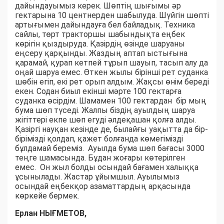
дайындауымыз керек. Шөптің шығымы әр
гектарына 10 центнерден шабылуда. Шүйгін шөпті
артығымен дайындауға бел байладық. Техника
сайлы, төрт тракторшы шабындықта еңбек
көрігін қыздыруда. Қазірдің өзінде шаруаны
еңсеру қарқынды. Жаздың аптап ыстығына
қарамай, қурап кетпей тұрып шауып, тасып алу да
оңай шаруа емес. Өткен жылы бірінші рет суданка
шөбін егіп, екі рет орып алдым. Жақсы өнім береді
екен. Содан биыл екінші мәрте 100 гектарға
суданка өсірдім. Шамамен 100 гектардан бір мың
бума шөп түседі. Жалпы біздің ауылдың шаруа
жігіттері екпе шөп егуді әлдеқашан қолға алды.
Қазіргі науқан кезінде де, былайғы уақытта да бір-
бірімізді қолдап, қажет болғанда көмегімізді
бұлдамай береміз. Ауылда бума шөп бағасы 3000
теңге шамасында. Бұдан жоғары көтерілген
емес. Он жыл болды осындай бағамен халыққа
ұсынылады. Жастар ұйымшыл. Ауылымыз
осындай еңбекқор азаматтардың арқасында
көркейе бермек.
Ерлан НЫҒМЕТОВ,