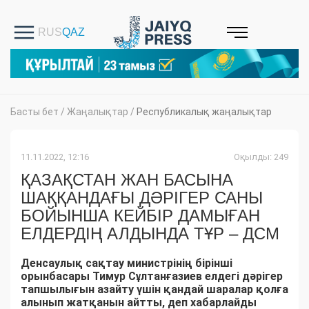
Басты бет
/
Жаңалықтар
/
Республикалық жаңалықтар
11.11.2022, 12:16
Оқылды: 249
ҚАЗАҚСТАН ЖАН БАСЫНА
ШАҚҚАНДАҒЫ ДӘРІГЕР САНЫ
БОЙЫНША КЕЙБІР ДАМЫҒАН
ЕЛДЕРДІҢ АЛДЫНДА ТҰР – ДСМ
Денсаулық сақтау министрінің бірінші
орынбасары Тимур Сұлтанғазиев елдегі дәрігер
тапшылығын азайту үшін қандай шаралар қолға
алынып жатқанын айтты, деп хабарлайды