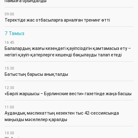
пайызға орындалды
09:00
​Теректіде жас отбасыларға арналған тренинг өтті
7 Тамыз
16:45
Балалардың жазғы кезеңдегі қауіпсіздігін қамтамасыз ету –
негізгі қауіп-қатерлерге кешенді бақылауды талап етеді
15:30
Батыстың барысы анықталды
12:30
«Бөрлі жаршысы – Бурлинские вести» газетінде жаңа басшы
11:00
Аудандық мәслихаттың кезектен тыс 42-сессиясында
маңызды мәселелер қаралды
10:30