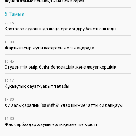
Жүйелі жұмыс пен нақты нәтиже керек
6 Тамыз
20:15
Қазталов ауданында жаңа өрт сөндіру бекеті ашылды
18:00
Жарты ғасыр жүгін көтерген желі жаңаруда
16:45
Студенттік өмір: білім, белсенділік және жауапкершілік
16:17
Құқықтық сауат-уақыт талабы
14:30
XV Халықаралық “舞蹈世界 Удао шыжие” атты би байқауы
11:30
Жас сарбаздар жауынгерлік қызметке кірісті