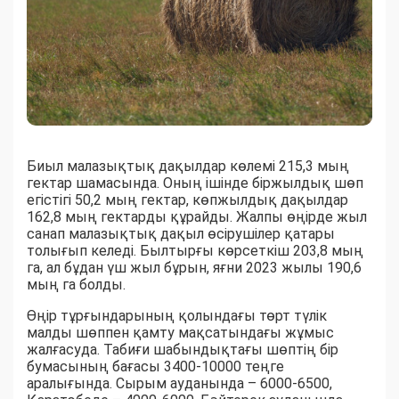
Биыл малазықтық дақылдар көлемі 215,3 мың
гектар шамасында. Оның ішінде біржылдық шөп
егістігі 50,2 мың гектар, көпжылдық дақылдар
162,8 мың гектарды құрайды. Жалпы өңірде жыл
санап малазықтық дақыл өсірушілер қатары
толығып келеді. Былтырғы көрсеткіш 203,8 мың
га, ал бұдан үш жыл бұрын, яғни 2023 жылы 190,6
мың га болды.
Өңір тұрғындарының қолындағы төрт түлік
малды шөппен қамту мақсатындағы жұмыс
жалғасуда. Табиғи шабындықтағы шөптің бір
бумасының бағасы 3400-10000 теңге
аралығында. Сырым ауданында – 6000-6500,