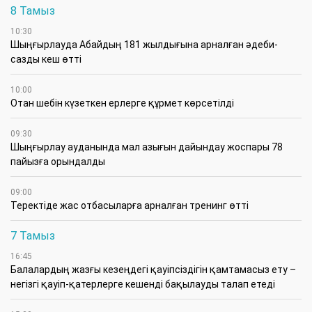
8 Тамыз
10:30
Шыңғырлауда Абайдың 181 жылдығына арналған әдеби-
сазды кеш өтті
10:00
Отан шебін күзеткен ерлерге құрмет көрсетілді
09:30
​Шыңғырлау ауданында мал азығын дайындау жоспары 78
пайызға орындалды
09:00
​Теректіде жас отбасыларға арналған тренинг өтті
7 Тамыз
16:45
Балалардың жазғы кезеңдегі қауіпсіздігін қамтамасыз ету –
негізгі қауіп-қатерлерге кешенді бақылауды талап етеді