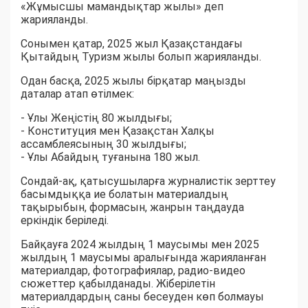
«Жұмысшы мамандықтар жылы» деп
жарияланды.
Сонымен қатар, 2025 жыл Қазақстандағы
Қытайдың Туризм жылы болып жарияланды.
Одан басқа, 2025 жылы бірқатар маңызды
даталар атап өтілмек:
- Ұлы Жеңістің 80 жылдығы;
- Конституция мен Қазақстан Халқы
ассамблеясының 30 жылдығы;
- Ұлы Абайдың туғанына 180 жыл.
Сондай-ақ, қатысушыларға журналистік зерттеу
басымдыққа ие болатын материалдың
тақырыбын, формасын, жанрын таңдауда
еркіндік беріледі.
Байқауға 2024 жылдың 1 маусымы мен 2025
жылдың 1 маусымы аралығында жарияланған
материалдар, фотографиялар, радио-видео
сюжеттер қабылданады. Жіберілетін
материалдардың саны бесеуден көп болмауы