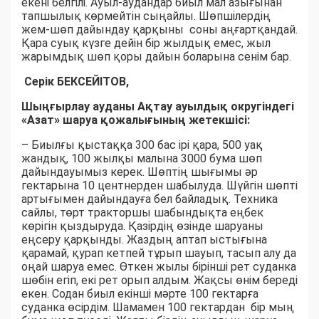
екені белгілі. Ауыл-аудандар биыл мал азығынан
тапшылық көрмейтін сыңайлы. Шөпшілердің
жем-шөп дайындау қарқыны соны аңғартқандай.
Қара суық күзге дейін бір жылдық емес, жыл
жарымдық шөп қоры дайын боларына сенім бар.
Серік БЕКСЕЙІТОВ,
Шыңғырлау ауданы Ақтау ауылдық округіндегі
«Азат» шаруа қожалығының жетекшісі:
– Биылғы қыстаққа 300 бас ірі қара, 500 уақ
жандық, 100 жылқы малына 3000 бума шөп
дайындауымыз керек. Шөптің шығымы әр
гектарына 10 центнерден шабылуда. Шүйгін шөпті
артығымен дайындауға бел байладық. Техника
сайлы, төрт тракторшы шабындықта еңбек
көрігін қыздыруда. Қазірдің өзінде шаруаны
еңсеру қарқынды. Жаздың аптап ыстығына
қарамай, қурап кетпей тұрып шауып, тасып алу да
оңай шаруа емес. Өткен жылы бірінші рет суданка
шөбін егіп, екі рет орып алдым. Жақсы өнім береді
екен. Содан биыл екінші мәрте 100 гектарға
суданка өсірдім. Шамамен 100 гектардан бір мың