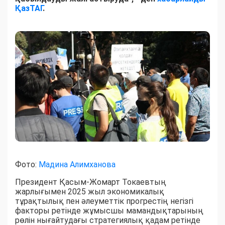
ҚазТАГ
.
Фото:
Мадина Алимханова
Президент Қасым-Жомарт Токаевтың
жарлығымен 2025 жыл экономикалық
тұрақтылық пен әлеуметтік прогрестің негізгі
факторы ретінде жұмысшы мамандықтарының
рөлін нығайтудағы стратегиялық қадам ретінде