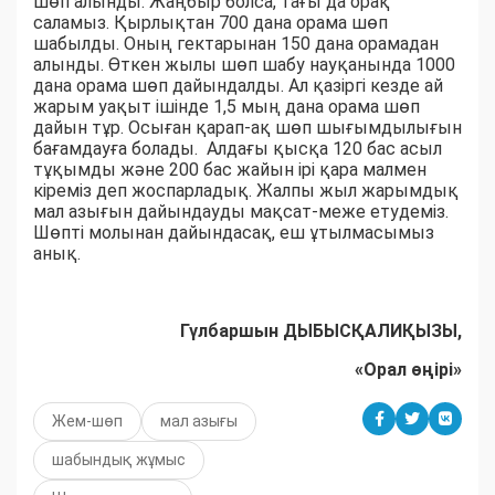
шөп алынды. Жаңбыр болса, тағы да орақ
саламыз. Қырлықтан 700 дана орама шөп
шабылды. Оның гектарынан 150 дана орамадан
алынды. Өткен жылы шөп шабу науқанында 1000
дана орама шөп дайындалды. Ал қазіргі кезде ай
жарым уақыт ішінде 1,5 мың дана орама шөп
дайын тұр. Осыған қарап-ақ шөп шығымдылығын
бағамдауға болады. Алдағы қысқа 120 бас асыл
тұқымды және 200 бас жайын ірі қара малмен
кіреміз деп жоспарладық. Жалпы жыл жарымдық
мал азығын дайындауды мақсат-меже етудеміз.
Шөпті молынан дайындасақ, еш ұтылмасымыз
анық.
Гүлбаршын ДЫБЫСҚАЛИҚЫЗЫ,
«Орал өңірі»
Жем-шөп
мал азығы
шабындық жұмыс