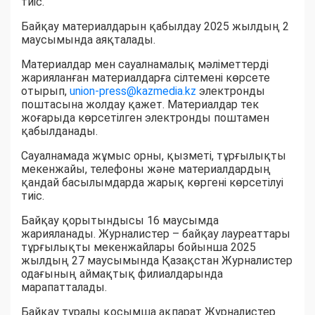
тиіс.
Байқау материалдарын қабылдау 2025 жылдың 2
маусымында аяқталады.
Материалдар мен сауалнамалық мәліметтерді
жарияланған материалдарға сілтемені көрсете
отырып,
union-press@kazmedia.kz
электронды
поштасына жолдау қажет. Материалдар тек
жоғарыда көрсетілген электронды поштамен
қабылданады.
Сауалнамада жұмыс орны, қызметі, тұрғылықты
мекенжайы, телефоны және материалдардың
қандай басылымдарда жарық көргені көрсетілуі
тиіс.
Байқау қорытындысы 16 маусымда
жарияланады. Журналистер – байқау лауреаттары
тұрғылықты мекенжайлары бойынша 2025
жылдың 27 маусымында Қазақстан Журналистер
одағының аймақтық филиалдарында
марапатталады.
Байқау туралы қосымша ақпарат Журналистер