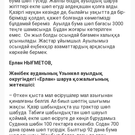
бума шөп түседі. Жалпы біздің ауылдың шаруа
жігіттері екпе шөп егуді әлдеқашан қолға алды.
Қазіргі науқан кезінде де, былайғы уақытта да бір-
бірімізді қолдап, қажет болғанда көмегімізді
бұлдамай береміз. Ауылда бума шөп бағасы 3000
теңге шамасында. Бұдан жоғары көтерілген
емес. Он жыл болды осындай бағамен халыққа
ұсынылады. Жастар ұйымшыл. Ауылымыз
осындай еңбекқор азаматтардың арқасында
көркейе бермек.
Ерлан НЫҒМЕТОВ,
Жәнібек ауданының Ұзынкөл ауылдық
округіндегі «Ерлан» шаруа қожалығының
жетекшісі:
– Өткен қыста мал өсірушілер мал азығынан
қиналғаны белгілі. Ал биыл шөптің шығымы
жақсы. Қазір шабындықта үш трактор шөп
шабуда. Табиғи шабындықтан шөп шауып
қоймай, екпе шөп өсіруге де көңіл бұрудамыз.
Суданка шөбін 100 гектарға еккенбіз. Содан 700
дана орама шөп түсірдік. Былтыр 92 дана бума