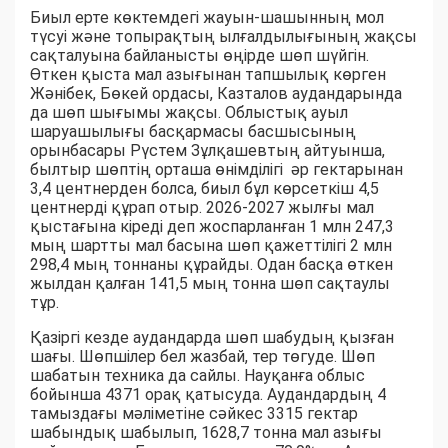
Биыл ерте көктемдегі жауын-шашынның мол
түсуі және топырақтың ылғалдылығының жақсы
сақталуына байланысты өңірде шөп шүйгін.
Өткен қыста мал азығынан тапшылық көрген
Жәнібек, Бөкей ордасы, Казталов аудандарында
да шөп шығымы жақсы. Облыстық ауыл
шаруашылығы басқармасы басшысының
орынбасары Рүстем Зұлқашевтың айтуынша,
былтыр шөптің орташа өнімділігі әр гектарынан
3,4 центнерден болса, биыл бұл көрсеткіш 4,5
центнерді құрап отыр. 2026-2027 жылғы мал
қыстағына кіреді деп жоспарланған 1 млн 247,3
мың шартты мал басына шөп қажеттілігі 2 млн
298,4 мың тоннаны құрайды. Одан басқа өткен
жылдан қалған 141,5 мың тонна шөп сақтаулы
тұр.
Қазіргі кезде аудандарда шөп шабудың қызған
шағы. Шөпшілер бел жазбай, тер төгуде. Шөп
шабатын техника да сайлы. Науқанға облыс
бойынша 4371 орақ қатысуда. Аудандардың 4
тамыздағы мәліметіне сәйкес 3315 гектар
шабындық шабылып, 1628,7 тонна мал азығы