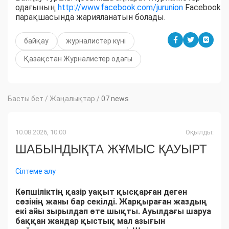
одағының
http://www.facebook.com/jurunion
Facebook
парақшасында жарияланатын болады.
байқау
журналистер күні
Қазақстан Журналистер одағы
Басты бет
/
Жаңалықтар
/
07 news
10.08.2026, 10:00
Оқылды:
ШАБЫНДЫҚТА ЖҰМЫС ҚАУЫРТ
Сілтеме алу
Көпшіліктің қазір уақыт қысқарған деген
сөзінің жаны бар секілді. Жарқыраған жаздың
екі айы зырылдап өте шықты. Ауылдағы шаруа
баққан жандар қыстық мал азығын