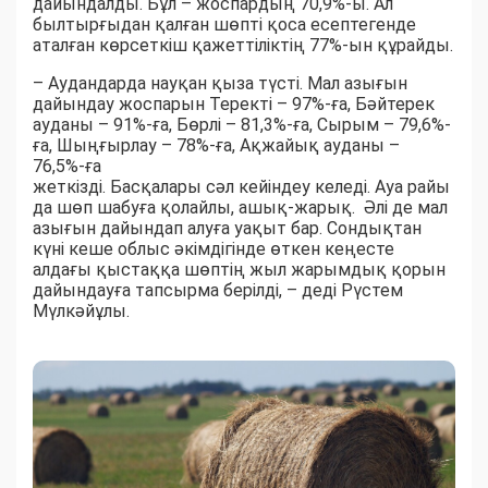
дайындалды. Бұл – жоспардың 70,9%-ы. Ал
былтырғыдан қалған шөпті қоса есептегенде
аталған көрсеткіш қажеттіліктің 77%-ын құрайды.
– Аудандарда науқан қыза түсті. Мал азығын
дайындау жоспарын Теректі – 97%-ға, Бәйтерек
ауданы – 91%-ға, Бөрлі – 81,3%-ға, Сырым – 79,6%-
ға, Шыңғырлау – 78%-ға, Ақжайық ауданы –
76,5%-ға
жеткізді. Басқалары сәл кейіндеу келеді. Ауа райы
да шөп шабуға қолайлы, ашық-жарық. Әлі де мал
азығын дайындап алуға уақыт бар. Сондықтан
күні кеше облыс әкімдігінде өткен кеңесте
алдағы қыстаққа шөптің жыл жарымдық қорын
дайындауға тапсырма берілді, – деді Рүстем
Мүлкәйұлы.