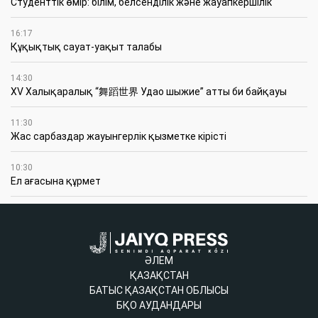
Студенттік өмір: білім, белсенділік және жауапкершілік
16:17
Құқықтық сауат-уақыт талабы
14:30
XV Халықаралық “舞蹈世界 Удао шыжие” атты би байқауы
11:30
Жас сарбаздар жауынгерлік қызметке кірісті
10:30
Ел ағасына құрмет
ӘЛЕМ
ҚАЗАҚСТАН
БАТЫС ҚАЗАҚСТАН ОБЛЫСЫ
БҚО АУДАНДАРЫ