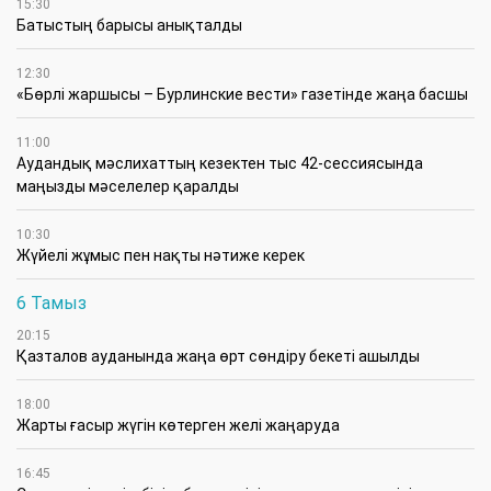
15:30
Батыстың барысы анықталды
12:30
«Бөрлі жаршысы – Бурлинские вести» газетінде жаңа басшы
11:00
Аудандық мәслихаттың кезектен тыс 42-сессиясында
маңызды мәселелер қаралды
10:30
Жүйелі жұмыс пен нақты нәтиже керек
6 Тамыз
20:15
Қазталов ауданында жаңа өрт сөндіру бекеті ашылды
18:00
Жарты ғасыр жүгін көтерген желі жаңаруда
16:45