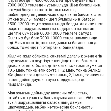
Қаратөбеде – 4000-6000, Бәйтерек ауданында
7000-9000 теңгеден ұсынылуда. Шөп бағасының
әртүрлі болуына шөптің шығымына,
шабындықтың алыс-жақындығына байланысты.
Өткен жылы мұндай шөп бумасының бағасы
3500-12000 теңге аралығында болды. Ал екпе шөп
өсіретін шаруашылықтар өздерінен артылған
шөптің бумасын 6000-10000 теңгеге сатуда.
Былтыр бұл баға 7000-10000 теңге шамасында
еді. Биыл шөптің шығымдылығы бағаны сәл де
болса, төмендетіп отырғаны байқалады.
Жылма-жыл облысқа көктемгі далалық және егін
ору жұмысын жүргізуге жеңілдетілген бағамен
дизель отыны бөлінеді. Биылғы көктемгі жұмыса
10,5 мың тонна, егін оруға 11,2 мың тонна бөлінді.
Жеңілдетілген дизель отынның 2,1 мың тоннасын
пішен дайындаушы тауар өндірушілер де
пайдалануда.
Мал азығын дайындау науқаны облыстық
штабтың тұрақты бақылауына алынған. Өйткені
ауыл шаруашылығы саласының дамуы
шаруалардың еңбек нәтижесіне байланысты