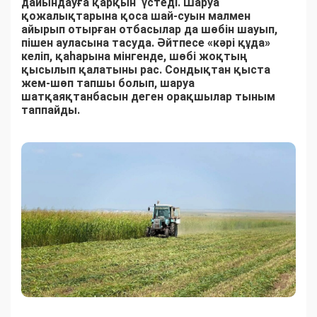
дайындауға қарқын үстеді. Шаруа
қожалықтарына қоса шай-суын малмен
айырып отырған отбасылар да шөбін шауып,
пішен ауласына тасуда. Әйтпесе «кәрі құда»
келіп, қаһарына мінгенде, шөбі жоқтың
қысылып қалатыны рас. Сондықтан қыста
жем-шөп тапшы болып, шаруа
шатқаяқтанбасын деген орақшылар тыным
таппайды.