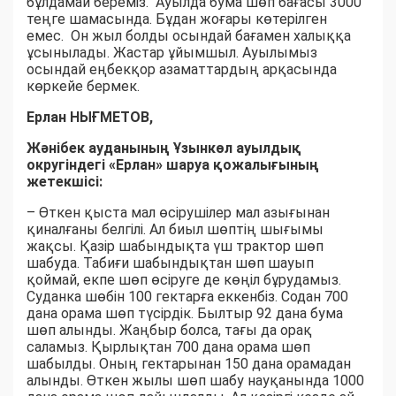
бұлдамай береміз. Ауылда бума шөп бағасы 3000
теңге шамасында. Бұдан жоғары көтерілген
емес. Он жыл болды осындай бағамен халыққа
ұсынылады. Жастар ұйымшыл. Ауылымыз
осындай еңбекқор азаматтардың арқасында
көркейе бермек.
Ерлан НЫҒМЕТОВ,
Жәнібек ауданының Ұзынкөл ауылдық
округіндегі «Ерлан» шаруа қожалығының
жетекшісі:
– Өткен қыста мал өсірушілер мал азығынан
қиналғаны белгілі. Ал биыл шөптің шығымы
жақсы. Қазір шабындықта үш трактор шөп
шабуда. Табиғи шабындықтан шөп шауып
қоймай, екпе шөп өсіруге де көңіл бұрудамыз.
Суданка шөбін 100 гектарға еккенбіз. Содан 700
дана орама шөп түсірдік. Былтыр 92 дана бума
шөп алынды. Жаңбыр болса, тағы да орақ
саламыз. Қырлықтан 700 дана орама шөп
шабылды. Оның гектарынан 150 дана орамадан
алынды. Өткен жылы шөп шабу науқанында 1000