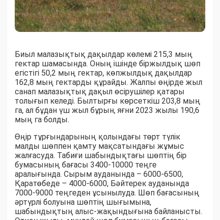
Биыл малазықтық дақылдар көлемі 215,3 мың
гектар шамасында. Оның ішінде біржылдық шөп
егістігі 50,2 мың гектар, көпжылдық дақылдар
162,8 мың гектарды құрайды. Жалпы өңірде жыл
санап малазықтық дақыл өсірушілер қатары
толығып келеді. Былтырғы көрсеткіш 203,8 мың
га, ал бұдан үш жыл бұрын, яғни 2023 жылы 190,6
мың га болды.
Өңір тұрғындарының қолындағы төрт түлік
малды шөппен қамту мақсатындағы жұмыс
жалғасуда. Табиғи шабындықтағы шөптің бір
бумасының бағасы 3400-10000 теңге
аралығында. Сырым ауданында – 6000-6500,
Қаратөбеде – 4000-6000, Бәйтерек ауданында
7000-9000 теңгеден ұсынылуда. Шөп бағасының
әртүрлі болуына шөптің шығымына,
шабындықтың алыс-жақындығына байланысты.