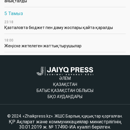
анықталды
5 Тамыз
23:18
Қазталовта бюджет пен даму жоспары қайта қаралды
18:00
Жеңіске жетелеген жаттықтырушылар
ӘЛЕМ
ҚАЗАҚСТАН
БАТЫС ҚАЗАҚСТАН ОБЛЫСЫ
БҚО АУДАНДАРЫ
© 2024. «Zhaikpress.kz». ЖШС Барлық құқықтар қорғалған.
ҚР Ақпарат және коммуникациялар министрлігінің
30.01.2019 ж. № 17490-ИА куәлігі берілген.