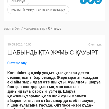
айыппұл
көлікті 5 минуттан ұзақ қыздыру
Басты бет
/
Жаңалықтар
/
07 news
10.08.2026, 10:00
Оқылды:
ШАБЫНДЫҚТА ЖҰМЫС ҚАУЫРТ
Сілтеме алу
Көпшіліктің қазір уақыт қысқарған деген
сөзінің жаны бар секілді. Жарқыраған жаздың
екі айы зырылдап өте шықты. Ауылдағы шаруа
баққан жандар қыстық мал азығын
дайындауға қарқын үстеді. Шаруа
қожалықтарына қоса шай-суын малмен
айырып отырған отбасылар да шөбін шауып,
пішен ауласына тасуда. Әйтпесе «кәрі құда»