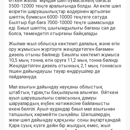
Өткен жылы мұндай шөп бумасының бағасы
3500-12000 теңге аралығында болды. Ал екпе шөп
өсіретін шаруашылықтар өздерінен артылған
шөптің бумасын 6000-10000 теңгеге сатуда.
Былтыр бұл баға 7000-10000 теңге шамасында
еді. Биыл шөптің шығымдылығы бағаны сәл де
болса, төмендетіп отырғаны байқалады.
Жылма-жыл облысқа көктемгі далалық және егін
ору жұмысын жүргізуге жеңілдетілген бағамен
дизель отыны бөлінеді. Биылғы көктемгі жұмыса
10,5 мың тонна, егін оруға 11,2 мың тонна бөлінді.
Жеңілдетілген дизель отынның 2,1 мың тоннасын
пішен дайындаушы тауар өндірушілер де
пайдалануда.
Мал азығын дайындау науқаны облыстық
штабтың тұрақты бақылауына алынған. Өйткені
ауыл шаруашылығы саласының дамуы
шаруалардың еңбек нәтижесіне байланысты
екені белгілі. Ауыл-аудандар биыл мал азығынан
тапшылық көрмейтін сыңайлы. Шөпшілердің
жем-шөп дайындау қарқыны соны аңғартқандай.
Қара суық күзге дейін бір жылдық емес, жыл