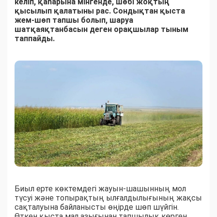
келіп, қаһарына мінгенде, шөбі жоқтың
қысылып қалатыны рас. Сондықтан қыста
жем-шөп тапшы болып, шаруа
шатқаяқтанбасын деген орақшылар тыным
таппайды.
Биыл ерте көктемдегі жауын-шашынның мол
түсуі және топырақтың ылғалдылығының жақсы
сақталуына байланысты өңірде шөп шүйгін.
Өткен қыста мал азығынан тапшылық көрген