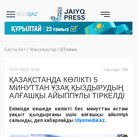
Басты бет
/
Жаңалықтар
/
07 news
19.01.2025, 16:30
Оқылды: 548
ҚАЗАҚСТАНДА КӨЛІКТІ 5
МИНУТТАН ҰЗАҚ ҚЫЗДЫРУДЫҢ
АЛҒАШҚЫ АЙЫППҰЛЫ ТІРКЕЛДІ
Елімізде көшеде көлікті бес минуттан астам
уақыт қыздырғаны үшін алғашқы айыппұл
салынды, деп хабарлайды
Ulysmedia.kz
.