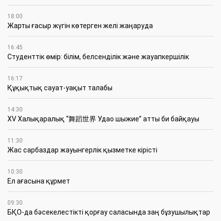
18:00
Жарты ғасыр жүгін көтерген желі жаңаруда
16:45
Студенттік өмір: білім, белсенділік және жауапкершілік
16:17
Құқықтық сауат-уақыт талабы
14:30
XV Халықаралық “舞蹈世界 Удао шыжие” атты би байқауы
11:30
Жас сарбаздар жауынгерлік қызметке кірісті
10:30
Ел ағасына құрмет
09:30
БҚО-да бәсекелестікті қорғау саласында заң бұзушылықтар