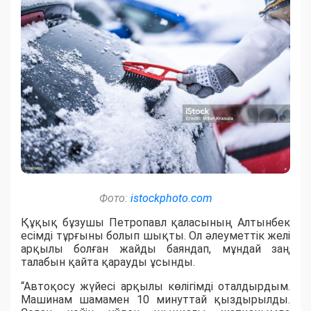
Фото:
istockphoto.com
Құқық бұзушы Петропавл қаласының Алтынбек
есімді тұрғыны болып шықты. Ол әлеуметтік желі
арқылы болған жайды баяндап, мұндай заң
талабын қайта қарауды ұсынды.
“Автоқосу жүйесі арқылы көлігімді оталдырдым.
Машинам шамамен 10 минуттай қыздырылды.