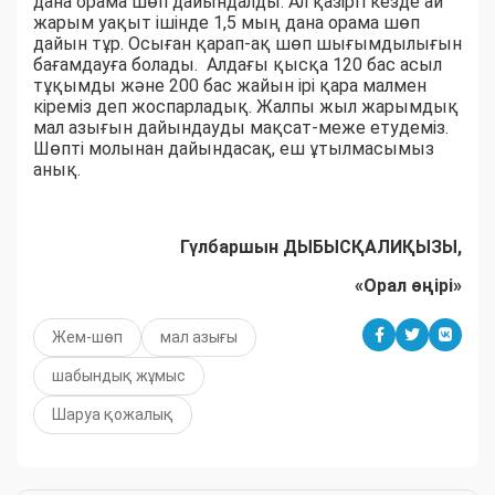
дана орама шөп дайындалды. Ал қазіргі кезде ай
жарым уақыт ішінде 1,5 мың дана орама шөп
дайын тұр. Осыған қарап-ақ шөп шығымдылығын
бағамдауға болады. Алдағы қысқа 120 бас асыл
тұқымды және 200 бас жайын ірі қара малмен
кіреміз деп жоспарладық. Жалпы жыл жарымдық
мал азығын дайындауды мақсат-меже етудеміз.
Шөпті молынан дайындасақ, еш ұтылмасымыз
анық.
Гүлбаршын ДЫБЫСҚАЛИҚЫЗЫ,
«Орал өңірі»
Жем-шөп
мал азығы
шабындық жұмыс
Шаруа қожалық