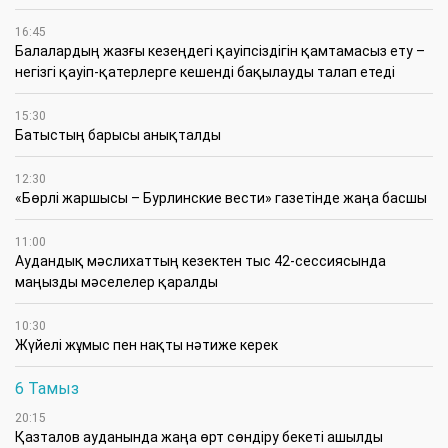
16:45
Балалардың жазғы кезеңдегі қауіпсіздігін қамтамасыз ету –
негізгі қауіп-қатерлерге кешенді бақылауды талап етеді
15:30
Батыстың барысы анықталды
12:30
«Бөрлі жаршысы – Бурлинские вести» газетінде жаңа басшы
11:00
Аудандық мәслихаттың кезектен тыс 42-сессиясында
маңызды мәселелер қаралды
10:30
Жүйелі жұмыс пен нақты нәтиже керек
6 Тамыз
20:15
Қазталов ауданында жаңа өрт сөндіру бекеті ашылды