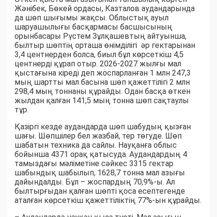
Жәнібек, Бөкей ордасы, Казталов аудандарында
да шөп шығымы жақсы. Облыстық ауыл
шаруашылығы басқармасы басшысының
орынбасары Рүстем Зұлқашевтың айтуынша,
былтыр шөптің орташа өнімділігі әр гектарынан
3,4 центнерден болса, биыл бұл көрсеткіш 4,5
центнерді құрап отыр. 2026-2027 жылғы мал
қыстағына кіреді деп жоспарланған 1 млн 247,3
мың шартты мал басына шөп қажеттілігі 2 млн
298,4 мың тоннаны құрайды. Одан басқа өткен
жылдан қалған 141,5 мың тонна шөп сақтаулы
тұр.
Қазіргі кезде аудандарда шөп шабудың қызған
шағы. Шөпшілер бел жазбай, тер төгуде. Шөп
шабатын техника да сайлы. Науқанға облыс
бойынша 4371 орақ қатысуда. Аудандардың 4
тамыздағы мәліметіне сәйкес 3315 гектар
шабындық шабылып, 1628,7 тонна мал азығы
дайындалды. Бұл – жоспардың 70,9%-ы. Ал
былтырғыдан қалған шөпті қоса есептегенде
аталған көрсеткіш қажеттіліктің 77%-ын құрайды.