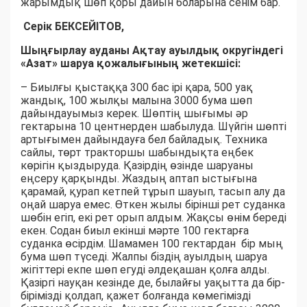
жарымдық шөп қоры дайын боларына сенім бар.
Серік БЕКСЕЙІТОВ,
Шыңғырлау ауданы Ақтау ауылдық округіндегі
«Азат» шаруа қожалығының жетекшісі:
– Биылғы қыстаққа 300 бас ірі қара, 500 уақ
жандық, 100 жылқы малына 3000 бума шөп
дайындауымыз керек. Шөптің шығымы әр
гектарына 10 центнерден шабылуда. Шүйгін шөпті
артығымен дайындауға бел байладық. Техника
сайлы, төрт тракторшы шабындықта еңбек
көрігін қыздыруда. Қазірдің өзінде шаруаны
еңсеру қарқынды. Жаздың аптап ыстығына
қарамай, қурап кетпей тұрып шауып, тасып алу да
оңай шаруа емес. Өткен жылы бірінші рет суданка
шөбін егіп, екі рет орып алдым. Жақсы өнім береді
екен. Содан биыл екінші мәрте 100 гектарға
суданка өсірдім. Шамамен 100 гектардан бір мың
бума шөп түседі. Жалпы біздің ауылдың шаруа
жігіттері екпе шөп егуді әлдеқашан қолға алды.
Қазіргі науқан кезінде де, былайғы уақытта да бір-
бірімізді қолдап, қажет болғанда көмегімізді