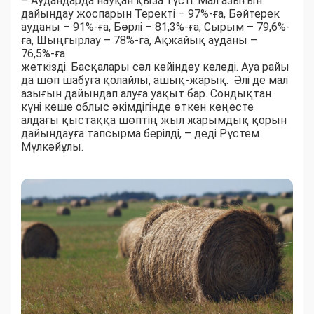
– Аудандарда науқан қыза түсті. Мал азығын
дайындау жоспарын Теректі – 97%-ға, Бәйтерек
ауданы – 91%-ға, Бөрлі – 81,3%-ға, Сырым – 79,6%-
ға, Шыңғырлау – 78%-ға, Ақжайық ауданы –
76,5%-ға
жеткізді. Басқалары сәл кейіндеу келеді. Ауа райы
да шөп шабуға қолайлы, ашық-жарық. Әлі де мал
азығын дайындап алуға уақыт бар. Сондықтан
күні кеше облыс әкімдігінде өткен кеңесте
алдағы қыстаққа шөптің жыл жарымдық қорын
дайындауға тапсырма берілді, – деді Рүстем
Мүлкәйұлы.