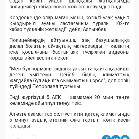
Содан кейін үйден шыққалы жатқанымда
полицейлер хабарласып, көлікке келуімді өтінді.
Кездескенде олар маған менің көлікті ұзақ уақыт
қыздырып, ауаны ластағаным туралы 102-ге
хабар түскенін жеткізді”, дейді Алтынбек.
Полицейлердің айтуынша, заң бұзушылыққа
дәлел болатын айғақтық материалды – көліктің
іске қосылғаны бастан-аяқ түсірілген видеоны
көрші әйел ұсынған екен.
“Мен бұл норманы алдағы уақытта қайта қарайды
деген үміттемін. Себебі біздің климаттық
жағдайда бұл ақылға сыймайтын нәрсе”, деп сөзін
түйіндеді Петропавл тұрғыны.
Енді жүргізуші 5 АЕК – шамамен 20 мың теңге
көлемінде айыппұл төлеуі тиіс.
Ал өзге азаматтар солтүстіктің қатаң климатында
5 минут аздық ететінін алға тартып, көлік иесін
қолдады.