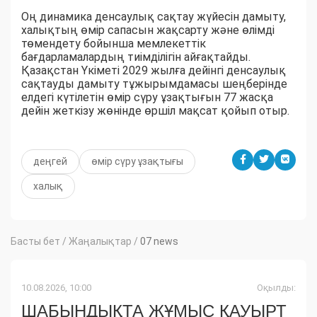
Оң динамика денсаулық сақтау жүйесін дамыту,
халықтың өмір сапасын жақсарту және өлімді
төмендету бойынша мемлекеттік
бағдарламалардың тиімділігін айғақтайды.
Қазақстан Үкіметі 2029 жылға дейінгі денсаулық
сақтауды дамыту тұжырымдамасы шеңберінде
елдегі күтілетін өмір сүру ұзақтығын 77 жасқа
дейін жеткізу жөнінде өршіл мақсат қойып отыр.
деңгей
өмір сүру ұзақтығы
халық
Басты бет
/
Жаңалықтар
/
07 news
10.08.2026, 10:00
Оқылды:
ШАБЫНДЫҚТА ЖҰМЫС ҚАУЫРТ