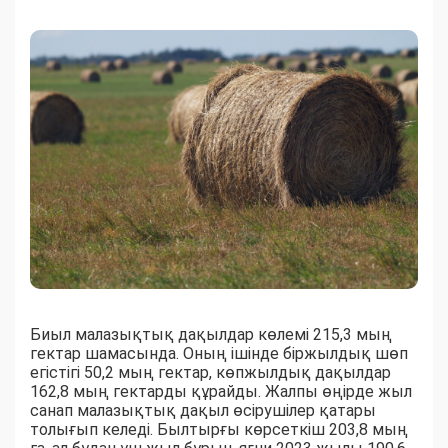
Биыл малазықтық дақылдар көлемі 215,3 мың
гектар шамасында. Оның ішінде біржылдық шөп
егістігі 50,2 мың гектар, көпжылдық дақылдар
162,8 мың гектарды құрайды. Жалпы өңірде жыл
санап малазықтық дақыл өсірушілер қатары
толығып келеді. Былтырғы көрсеткіш 203,8 мың