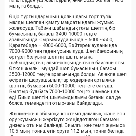
га, ал бұдан үш жыл бұрын, яғни 2023 жылы 190,6
мың га болды.
Өңір тұрғындарының қолындағы төрт түлік
малды шөппен қамту мақсатындағы жұмыс
жалғасуда. Табиғи шабындықтағы шөптің бір
бумасының бағасы 3400-10000 теңге
аралығында. Сырым ауданында – 6000-6500,
Қаратөбеде – 4000-6000, Бәйтерек ауданында
7000-9000 теңгеден ұсынылуда. Шөп бағасының
әртүрлі болуына шөптің шығымына,
шабындықтың алыс-жақындығына байланысты.
Өткен жылы мұндай шөп бумасының бағасы
3500-12000 теңге аралығында болды. Ал екпе шөп
өсіретін шаруашылықтар өздерінен артылған
шөптің бумасын 6000-10000 теңгеге сатуда.
Былтыр бұл баға 7000-10000 теңге шамасында
еді. Биыл шөптің шығымдылығы бағаны сәл де
болса, төмендетіп отырғаны байқалады.
Жылма-жыл облысқа көктемгі далалық және егін
ору жұмысын жүргізуге жеңілдетілген бағамен
дизель отыны бөлінеді. Биылғы көктемгі жұмыса
10,5 мың тонна, егін оруға 11,2 мың тонна бөлінді.