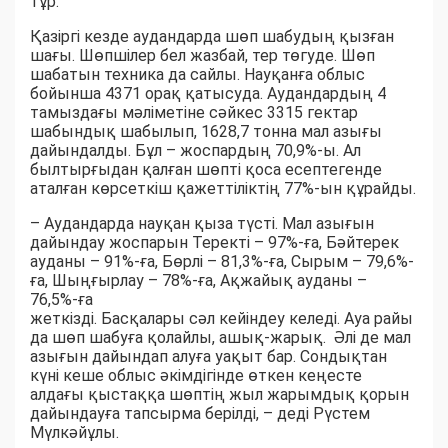
тұр.
Қазіргі кезде аудандарда шөп шабудың қызған
шағы. Шөпшілер бел жазбай, тер төгуде. Шөп
шабатын техника да сайлы. Науқанға облыс
бойынша 4371 орақ қатысуда. Аудандардың 4
тамыздағы мәліметіне сәйкес 3315 гектар
шабындық шабылып, 1628,7 тонна мал азығы
дайындалды. Бұл – жоспардың 70,9%-ы. Ал
былтырғыдан қалған шөпті қоса есептегенде
аталған көрсеткіш қажеттіліктің 77%-ын құрайды.
– Аудандарда науқан қыза түсті. Мал азығын
дайындау жоспарын Теректі – 97%-ға, Бәйтерек
ауданы – 91%-ға, Бөрлі – 81,3%-ға, Сырым – 79,6%-
ға, Шыңғырлау – 78%-ға, Ақжайық ауданы –
76,5%-ға
жеткізді. Басқалары сәл кейіндеу келеді. Ауа райы
да шөп шабуға қолайлы, ашық-жарық. Әлі де мал
азығын дайындап алуға уақыт бар. Сондықтан
күні кеше облыс әкімдігінде өткен кеңесте
алдағы қыстаққа шөптің жыл жарымдық қорын
дайындауға тапсырма берілді, – деді Рүстем
Мүлкәйұлы.