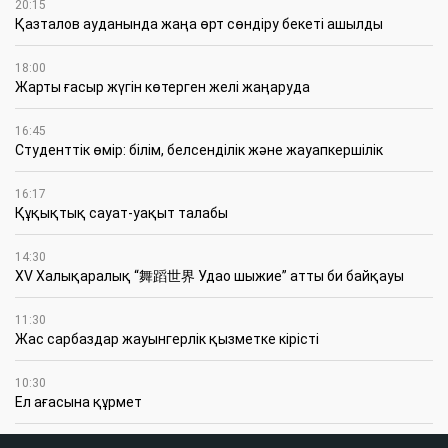
20:15
Қазталов ауданында жаңа өрт сөндіру бекеті ашылды
18:00
Жарты ғасыр жүгін көтерген желі жаңаруда
16:45
Студенттік өмір: білім, белсенділік және жауапкершілік
16:17
Құқықтық сауат-уақыт талабы
14:30
XV Халықаралық “舞蹈世界 Удао шыжие” атты би байқауы
11:30
Жас сарбаздар жауынгерлік қызметке кірісті
10:30
Ел ағасына құрмет