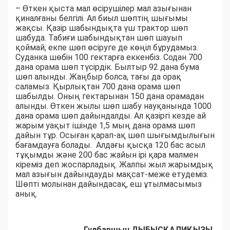
– Өткен қыста мал өсірушілер мал азығынан
қиналғаны белгілі. Ал биыл шөптің шығымы
жақсы. Қазір шабындықта үш трактор шөп
шабуда. Табиғи шабындықтан шөп шауып
қоймай, екпе шөп өсіруге де көңіл бұрудамыз.
Суданка шөбін 100 гектарға еккенбіз. Содан 700
дана орама шөп түсірдік. Былтыр 92 дана бума
шөп алынды. Жаңбыр болса, тағы да орақ
саламыз. Қырлықтан 700 дана орама шөп
шабылды. Оның гектарынан 150 дана орамадан
алынды. Өткен жылы шөп шабу науқанында 1000
дана орама шөп дайындалды. Ал қазіргі кезде ай
жарым уақыт ішінде 1,5 мың дана орама шөп
дайын тұр. Осыған қарап-ақ шөп шығымдылығын
бағамдауға болады. Алдағы қысқа 120 бас асыл
тұқымды және 200 бас жайын ірі қара малмен
кіреміз деп жоспарладық. Жалпы жыл жарымдық
мал азығын дайындауды мақсат-меже етудеміз.
Шөпті молынан дайындасақ, еш ұтылмасымыз
анық.
Гүлбаршын ДЫБЫСҚАЛИҚЫЗЫ,