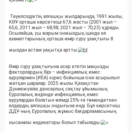
Тәуелсіздіктің алғашқы жылдарында, 1991 жылы,
КӨҰ орташа көрсеткіші 67,6 жасты (2001 жыл –
65,6, 2011 жыл – 68,98, 2021 жыл – 70,23) құрады.
Осылайша, үш жарым онжылдық ішінде ел
азаматтарының орташа өмір сүру ұзақтығы 8
жылдан астам уақытқа артты.
Өмір сүру ұзақтығына әсер ететін маңызды
факторлардың бірі – инфекциялық емес
аурулармен (ИЕА) күрес бойынша іске асырылып
жатқан шаралар. 2025 жылы Қазақстан
Дүниежүзілік денсаулық сақтау ұйымының
Еуропалық өңірінде инфекциялық емес
аурулардан болатын өлімді 25%-ға төмендеткен
елдердің алғашқы ондығына енді. Бұл көрсеткіш
ДДҰ-ның Еуропалық жұмыс бағдарламасының
нысаналы индикаторы болып табылады.