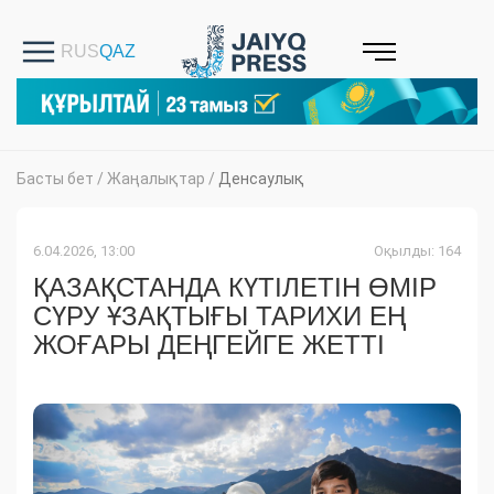
Басты бет
/
Жаңалықтар
/
Денсаулық
6.04.2026, 13:00
Оқылды: 164
ҚАЗАҚСТАНДА КҮТІЛЕТІН ӨМІР
СҮРУ ҰЗАҚТЫҒЫ ТАРИХИ ЕҢ
ЖОҒАРЫ ДЕҢГЕЙГЕ ЖЕТТІ