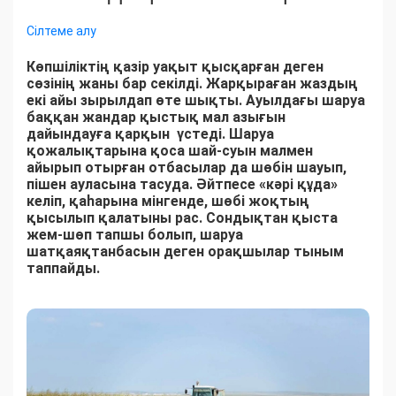
Сілтеме алу
Көпшіліктің қазір уақыт қысқарған деген
сөзінің жаны бар секілді. Жарқыраған жаздың
екі айы зырылдап өте шықты. Ауылдағы шаруа
баққан жандар қыстық мал азығын
дайындауға қарқын үстеді. Шаруа
қожалықтарына қоса шай-суын малмен
айырып отырған отбасылар да шөбін шауып,
пішен ауласына тасуда. Әйтпесе «кәрі құда»
келіп, қаһарына мінгенде, шөбі жоқтың
қысылып қалатыны рас. Сондықтан қыста
жем-шөп тапшы болып, шаруа
шатқаяқтанбасын деген орақшылар тыным
таппайды.