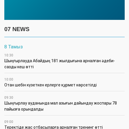
07 NEWS
8 Тамыз
10:30
Шыңғырлауда Абайдың 181 жылдығына арналған әдеби-
сазды кеш өтті
10:00
Отан шебін күзеткен ерлерге құрмет көрсетілді
09:30
​Шыңғырлау ауданында мал азығын дайындау жоспары 78
пайызға орындалды
09:00
​Теректіде жас отбасыларға арналған тренинг өтті