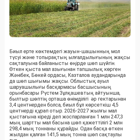
Биыл ерте көктемдегі жауын-шашынның мол
түсуі және топырақтың ылғалдылығының жақсы
сақталуына байланысты өңірде шөп шүйгін.
Өткен қыста мал азығынан тапшылық көрген
Жәнібек, Бөкей ордасы, Казталов аудандарында
да шөп шығымы жақсы. Облыстық ауыл
шаруашылығы басқармасы басшысының
орынбасары Рүстем Зұлқашевтың айтуынша,
былтыр шөптің орташа өнімділігі әр гектарынан
3,4 центнерден болса, биыл бұл көрсеткіш 4,5
центнерді құрап отыр. 2026-2027 жылғы мал
қыстағына кіреді деп жоспарланған 1 млн 247,3
мың шартты мал басына шөп қажеттілігі 2 млн
298,4 мың тоннаны құрайды. Одан басқа өткен
жылдан қалған 141,5 мың тонна шөп сақтаулы