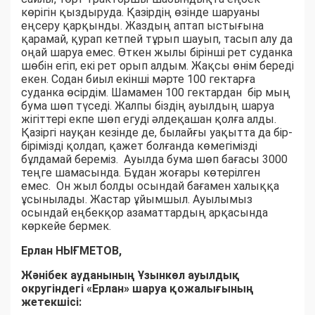
көрігін қыздыруда. Қазірдің өзінде шаруаны
еңсеру қарқынды. Жаздың аптап ыстығына
қарамай, қурап кетпей тұрып шауып, тасып алу да
оңай шаруа емес. Өткен жылы бірінші рет суданка
шөбін егіп, екі рет орып алдым. Жақсы өнім береді
екен. Содан биыл екінші мәрте 100 гектарға
суданка өсірдім. Шамамен 100 гектардан бір мың
бума шөп түседі. Жалпы біздің ауылдың шаруа
жігіттері екпе шөп егуді әлдеқашан қолға алды.
Қазіргі науқан кезінде де, былайғы уақытта да бір-
бірімізді қолдап, қажет болғанда көмегімізді
бұлдамай береміз. Ауылда бума шөп бағасы 3000
теңге шамасында. Бұдан жоғары көтерілген
емес. Он жыл болды осындай бағамен халыққа
ұсынылады. Жастар ұйымшыл. Ауылымыз
осындай еңбекқор азаматтардың арқасында
көркейе бермек.
Ерлан НЫҒМЕТОВ,
Жәнібек ауданының Ұзынкөл ауылдық
округіндегі «Ерлан» шаруа қожалығының
жетекшісі: