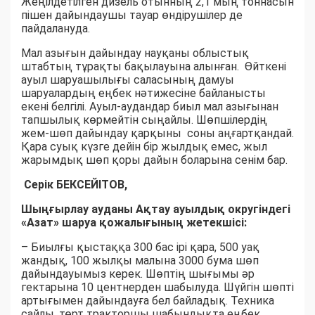
Жеңілдетілген дизель отынның 2,1 мың тоннасын
пішен дайындаушы тауар өндірушілер де
пайдалануда.
Мал азығын дайындау науқаны облыстық
штабтың тұрақты бақылауына алынған. Өйткені
ауыл шаруашылығы саласының дамуы
шаруалардың еңбек нәтижесіне байланысты
екені белгілі. Ауыл-аудандар биыл мал азығынан
тапшылық көрмейтін сыңайлы. Шөпшілердің
жем-шөп дайындау қарқыны соны аңғартқандай.
Қара суық күзге дейін бір жылдық емес, жыл
жарымдық шөп қоры дайын боларына сенім бар.
Серік БЕКСЕЙІТОВ,
Шыңғырлау ауданы Ақтау ауылдық округіндегі
«Азат» шаруа қожалығының жетекшісі:
– Биылғы қыстаққа 300 бас ірі қара, 500 уақ
жандық, 100 жылқы малына 3000 бума шөп
дайындауымыз керек. Шөптің шығымы әр
гектарына 10 центнерден шабылуда. Шүйгін шөпті
артығымен дайындауға бел байладық. Техника
сайлы, төрт тракторшы шабындықта еңбек