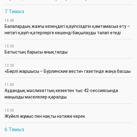
7 Тамыз
16:45
Балалардың жазғы кезеңдегі қауіпсіздігін қамтамасыз ету –
негізгі қауіп-қатерлерге кешенді бақылауды талап етеді
15:30
Батыстың барысы анықталды
12:30
«Бөрлі жаршысы – Бурлинские вести» газетінде жаңа басшы
11:00
Аудандық мәслихаттың кезектен тыс 42-сессиясында
маңызды мәселелер қаралды
10:30
Жүйелі жұмыс пен нақты нәтиже керек
6 Тамыз