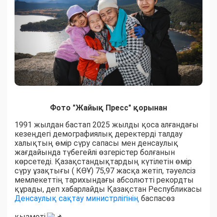
Фото "Жайық Пресс" қорынан
1991 жылдан бастап 2025 жылды қоса алғандағы
кезеңдегі демографиялық деректерді талдау
халықтың өмір сүру сапасы мен денсаулық
жағдайында түбегейлі өзгерістер болғанын
көрсетеді. Қазақстандықтардың күтілетін өмір
сүру ұзақтығы ( КӨҰ) 75,97 жасқа жетіп, тәуелсіз
мемлекеттің тарихындағы абсолютті рекордты
құрады, деп хабарлайды Қазақстан Республикасы
Денсаулық сақтау министрлігінің
баспасөз
қызметі.