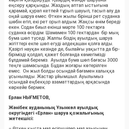
еңсеру қарқынды. Жаздың аптап ыстығына
қарамай, қурап кетпей тұрып шауып, тасып алу да
оңай шаруа емес. Өткен жылы бірінші рет суданка
шөбін егіп, екі рет орып алдым. Жақсы өнім береді
екен. Содан биыл екінші мәрте 100 гектарға
суданка өсірдім. Шамамен 100 гектардан бір мың
бума шөп түседі. Жалпы біздің ауылдың шаруа
жігіттері екпе шөп егуді әлдеқашан қолға алды.
Қазіргі науқан кезінде де, былайғы уақытта да бір-
бірімізді қолдап, қажет болғанда көмегімізді
бұлдамай береміз. Ауылда бума шөп бағасы 3000
теңге шамасында. Бұдан жоғары көтерілген
емес. Он жыл болды осындай бағамен халыққа
ұсынылады. Жастар ұйымшыл. Ауылымыз
осындай еңбекқор азаматтардың арқасында
көркейе бермек.
Ерлан НЫҒМЕТОВ,
Жәнібек ауданының Ұзынкөл ауылдық
округіндегі «Ерлан» шаруа қожалығының
жетекшісі:
– Өткен қыста мал өсірушілер мал азығынан