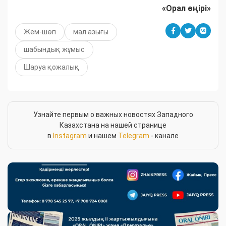
«Орал өңірі»
Жем-шөп
мал азығы
шабындық жұмыс
Шаруа қожалық
Узнайте первым о важных новостях Западного
Казахстана на нашей странице
в
Instagram
и нашем
Telegram
- канале