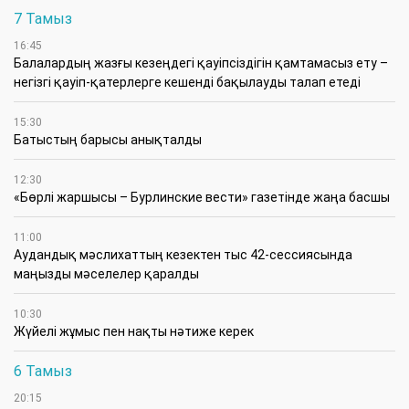
7 Тамыз
16:45
Балалардың жазғы кезеңдегі қауіпсіздігін қамтамасыз ету –
негізгі қауіп-қатерлерге кешенді бақылауды талап етеді
15:30
Батыстың барысы анықталды
12:30
«Бөрлі жаршысы – Бурлинские вести» газетінде жаңа басшы
11:00
Аудандық мәслихаттың кезектен тыс 42-сессиясында
маңызды мәселелер қаралды
10:30
Жүйелі жұмыс пен нақты нәтиже керек
6 Тамыз
20:15