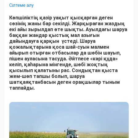
Сілтеме алу
Көпшіліктің қазір уақыт қысқарған деген
сөзінің жаны бар секілді. Жарқыраған жаздың
екі айы зырылдап өте шықты. Ауылдағы шаруа
баққан жандар қыстық мал азығын
дайындауға қарқын үстеді. Шаруа
қожалықтарына қоса шай-суын малмен
айырып отырған отбасылар да шөбін шауып,
пішен ауласына тасуда. Әйтпесе «кәрі құда»
келіп, қаһарына мінгенде, шөбі жоқтың
қысылып қалатыны рас. Сондықтан қыста
жем-шөп тапшы болып, шаруа
шатқаяқтанбасын деген орақшылар тыным
таппайды.