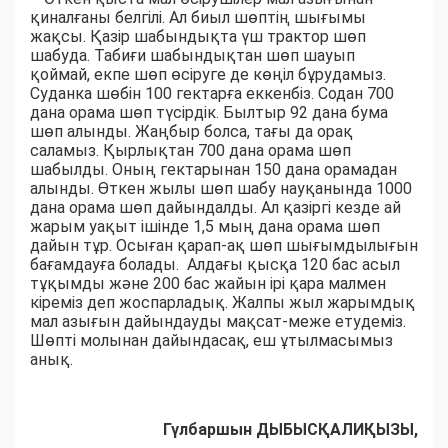
қиналғаны белгілі. Ал биыл шөптің шығымы
жақсы. Қазір шабындықта үш трактор шөп
шабуда. Табиғи шабындықтан шөп шауып
қоймай, екпе шөп өсіруге де көңіл бұрудамыз.
Суданка шөбін 100 гектарға еккенбіз. Содан 700
дана орама шөп түсірдік. Былтыр 92 дана бума
шөп алынды. Жаңбыр болса, тағы да орақ
саламыз. Қырлықтан 700 дана орама шөп
шабылды. Оның гектарынан 150 дана орамадан
алынды. Өткен жылы шөп шабу науқанында 1000
дана орама шөп дайындалды. Ал қазіргі кезде ай
жарым уақыт ішінде 1,5 мың дана орама шөп
дайын тұр. Осыған қарап-ақ шөп шығымдылығын
бағамдауға болады. Алдағы қысқа 120 бас асыл
тұқымды және 200 бас жайын ірі қара малмен
кіреміз деп жоспарладық. Жалпы жыл жарымдық
мал азығын дайындауды мақсат-меже етудеміз.
Шөпті молынан дайындасақ, еш ұтылмасымыз
анық.
Гүлбаршын ДЫБЫСҚАЛИҚЫЗЫ,