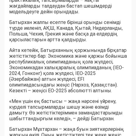
практикалық тапсырмаларды – нақты
жағдайларды талдаудан бастап шешімдерді
модельдеуге дейін орындады.
Батырхан жалпы есепте бірінші орынды сенімді
түрде иеленіп, АҚШ, Канада, Қытай, Нидерланды,
Польша, Чехия, Грекия және басқа да елдердің
қарсыластарын артта қалдырды.
Айта кетейік, Батырханның қоржынында бірқатар
жетістіктер бар: Экономика және қаржы бойынша
республикалық олимпиаданың қола жүлдесі,
Экономикадан халықаралық олимпиаданың (IEO-
2024, Гонконг) қола жүлдесі, IEO-2025
(Әзербайжан) алтын жүлдесі, EFI
олимпиадасындағы жеңіс (Нархоз, Қазақстан).
Кезекті – жеңісі EO-2025 абсолютті алтыны.
«Мен үшін ең бастысы – жаңа нәрсені үйрену,
күрделі тапсырмаларды шешу және өзімді
дамыту. Өз жетістіктеріммен замандастарымды
шабыттандырғым келеді», – дейді Батырхан.
Батырхан Мұхтархан – жаңа буын зияткерлерінің
жарқын өкілі. Оның жетістіктері тек жеке жеңіс