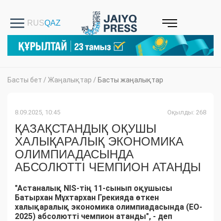
Басты бет
/
Жаңалықтар
/
Басты жаңалықтар
8.09.2025, 10:45
Оқылды: 268
ҚАЗАҚСТАНДЫҚ ОҚУШЫ
ХАЛЫҚАРАЛЫҚ ЭКОНОМИКА
ОЛИМПИАДАСЫНДА
АБСОЛЮТТІ ЧЕМПИОН АТАНДЫ
"Астаналық NIS-тің 11-сынып оқушысы
Батырхан
Мұхтархан Грекияда өткен
халықаралық экономика олимпиадасында (EO-
2025) абсолютті чемпион атанды", - деп