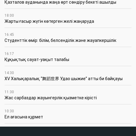
Қазталов ауданында жаңа өрт сөндіру бекеті ашылды
18:00
Жарты ғасыр жүгін көтерген желі жаңаруда
16:45
Студенттік өмір: білім, белсенділік және жауапкершілік
16:17
Құқықтық сауат-уақыт талабы
14:30
XV Халықаралық “舞蹈世界 Удао шыжие” атты би байқауы
11:30
Жас сарбаздар жауынгерлік қызметке кірісті
10:30
Ел ағасына құрмет