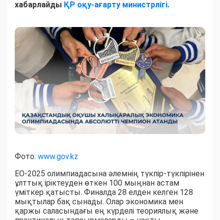
хабарлайды
ҚР оқу-ағарту министрлігі.
Фото:
www.gov.kz
EO-2025 олимпиадасына әлемнің түкпір-түкпірінен
ұлттық іріктеуден өткен 100 мыңнан астам
үміткер қатысты. Финалда 28 елден келген 128
мықтылар бақ сынады. Олар экономика мен
қаржы саласындағы ең күрделі теориялық және