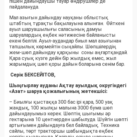
пішен дайындаушы тауар өндірушілер де
пайдалануда.
Мал азығын дайындау науқаны облыстық
штабтың тұрақты бақылауына алынған. Өйткені
ауыл шаруашылығы саласының дамуы
шаруалардың еңбек нәтижесіне байланысты
екені белгілі. Ауыл-аудандар биыл мал азығынан
тапшылық көрмейтін сыңайлы. Шөпшілердің
жем-шөп дайындау қарқыны соны аңғартқандай.
Қара суық күзге дейін бір жылдық емес, жыл
жарымдық шөп қоры дайын боларына сенім бар.
Серік БЕКСЕЙІТОВ,
Шыңғырлау ауданы Ақтау ауылдық округіндегі
«Азат» шаруа қожалығының жетекшісі:
– Биылғы қыстаққа 300 бас ірі қара, 500 уақ
жандық, 100 жылқы малына 3000 бума шөп
дайындауымыз керек. Шөптің шығымы әр
гектарына 10 центнерден шабылуда. Шүйгін шөпті
артығымен дайындауға бел байладық. Техника
сайлы, төрт тракторшы шабындықта еңбек
көрігін қыздыруда. Қазірдің өзінде шаруаны