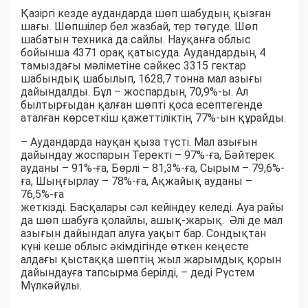
Қазіргі кезде аудандарда шөп шабудың қызған
шағы. Шөпшілер бел жазбай, тер төгуде. Шөп
шабатын техника да сайлы. Науқанға облыс
бойынша 4371 орақ қатысуда. Аудандардың 4
тамыздағы мәліметіне сәйкес 3315 гектар
шабындық шабылып, 1628,7 тонна мал азығы
дайындалды. Бұл – жоспардың 70,9%-ы. Ал
былтырғыдан қалған шөпті қоса есептегенде
аталған көрсеткіш қажеттіліктің 77%-ын құрайды.
– Аудандарда науқан қыза түсті. Мал азығын
дайындау жоспарын Теректі – 97%-ға, Бәйтерек
ауданы – 91%-ға, Бөрлі – 81,3%-ға, Сырым – 79,6%-
ға, Шыңғырлау – 78%-ға, Ақжайық ауданы –
76,5%-ға
жеткізді. Басқалары сәл кейіндеу келеді. Ауа райы
да шөп шабуға қолайлы, ашық-жарық. Әлі де мал
азығын дайындап алуға уақыт бар. Сондықтан
күні кеше облыс әкімдігінде өткен кеңесте
алдағы қыстаққа шөптің жыл жарымдық қорын
дайындауға тапсырма берілді, – деді Рүстем
Мүлкәйұлы.