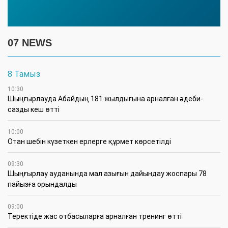
07 NEWS
8 Тамыз
10:30
Шыңғырлауда Абайдың 181 жылдығына арналған әдеби-
сазды кеш өтті
10:00
Отан шебін күзеткен ерлерге құрмет көрсетілді
09:30
​Шыңғырлау ауданында мал азығын дайындау жоспары 78
пайызға орындалды
09:00
​Теректіде жас отбасыларға арналған тренинг өтті