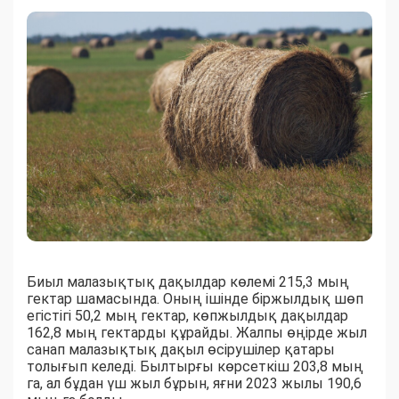
Биыл малазықтық дақылдар көлемі 215,3 мың
гектар шамасында. Оның ішінде біржылдық шөп
егістігі 50,2 мың гектар, көпжылдық дақылдар
162,8 мың гектарды құрайды. Жалпы өңірде жыл
санап малазықтық дақыл өсірушілер қатары
толығып келеді. Былтырғы көрсеткіш 203,8 мың
га, ал бұдан үш жыл бұрын, яғни 2023 жылы 190,6