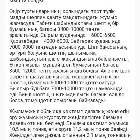
мың га болды.
Өңір тұрғындарының қолындағы төрт түлік
малды шөппен қамту мақсатындағы жұмыс
жалғасуда. Табиғи шабындықтағы шөптің бір
бумасының бағасы 3400-10000 теңге
аралығында. Сырым ауданында – 6000-6500,
Қаратөбеде – 4000-6000, Бәйтерек ауданында
7000-9000 теңгеден ұсынылуда. Шөп бағасының
әртүрлі болуына шөптің шығымына,
шабындықтың алыс-жақындығына байланысты.
Өткен жылы мұндай шөп бумасының бағасы
3500-12000 теңге аралығында болды. Ал екпе шөп
өсіретін шаруашылықтар өздерінен артылған
шөптің бумасын 6000-10000 теңгеге сатуда.
Былтыр бұл баға 7000-10000 теңге шамасында
еді. Биыл шөптің шығымдылығы бағаны сәл де
болса, төмендетіп отырғаны байқалады.
Жылма-жыл облысқа көктемгі далалық және егін
ору жұмысын жүргізуге жеңілдетілген бағамен
дизель отыны бөлінеді. Биылғы көктемгі жұмыса
10,5 мың тонна, егін оруға 11,2 мың тонна бөлінді.
Жеңілдетілген дизель отынның 2,1 мың тоннасын