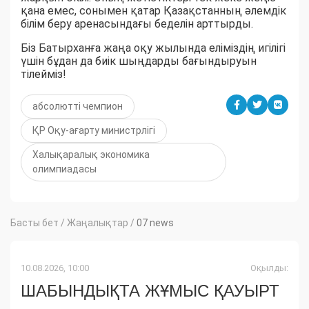
қана емес, сонымен қатар Қазақстанның әлемдік
білім беру аренасындағы беделін арттырды.
Біз Батырханға жаңа оқу жылында еліміздің игілігі
үшін бұдан да биік шыңдарды бағындыруын
тілейміз!
абсолютті чемпион
ҚР Оқу-ағарту министрлігі
Халықаралық экономика
олимпиадасы
Басты бет
/
Жаңалықтар
/
07 news
10.08.2026, 10:00
Оқылды:
ШАБЫНДЫҚТА ЖҰМЫС ҚАУЫРТ