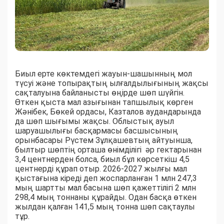
Биыл ерте көктемдегі жауын-шашынның мол
түсуі және топырақтың ылғалдылығының жақсы
сақталуына байланысты өңірде шөп шүйгін.
Өткен қыста мал азығынан тапшылық көрген
Жәнібек, Бөкей ордасы, Казталов аудандарында
да шөп шығымы жақсы. Облыстық ауыл
шаруашылығы басқармасы басшысының
орынбасары Рүстем Зұлқашевтың айтуынша,
былтыр шөптің орташа өнімділігі әр гектарынан
3,4 центнерден болса, биыл бұл көрсеткіш 4,5
центнерді құрап отыр. 2026-2027 жылғы мал
қыстағына кіреді деп жоспарланған 1 млн 247,3
мың шартты мал басына шөп қажеттілігі 2 млн
298,4 мың тоннаны құрайды. Одан басқа өткен
жылдан қалған 141,5 мың тонна шөп сақтаулы
тұр.