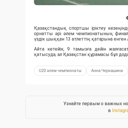
Қазақстандық спортшы іріктеу кезеңінд
орнатты әрі әлем чемпионатының фина
үздік шыққан 13 атлеттің қатарына енген
Айта кетейік, 9 тамызға дейін жалға
қатысуда, ал Қазақстан құрамасы бұл дода
U20 әлем чемпионаты
Анна Черкашина
Узнайте первым о важных но
в
Instagr