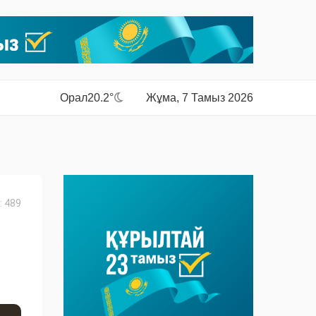
Орал
20.2°
Жұма, 7 Тамыз 2026
 489