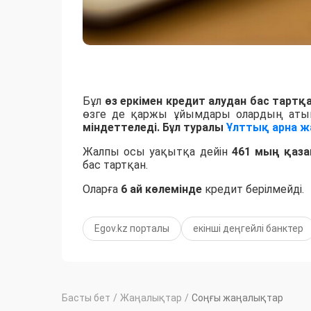
Бұл
өз еркімен кредит алудан бас тартқ
өзге де қаржы ұйымдары олардың аты
міндеттеледі.
Бұл туралы
Ұлттық арна ж
Жалпы осы уақытқа дейін
461 мың қаз
бас тартқан.
Оларға
6 ай көлемінде
кредит берілмейді.
Egov.kz порталы
екінші деңгейлі банктер
Басты бет
/
Жаңалықтар
/
Соңғы жаңалықтар