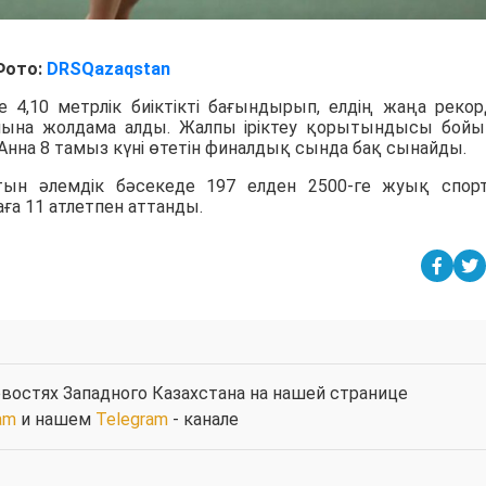
Фото:
DRSQazaqstan
е 4,10 метрлік биіктікті бағындырып, елдің жаңа реко
лына жолдама алды. Жалпы іріктеу қорытындысы бой
 Анна 8 тамыз күні өтетін финалдық сында бақ сынайды.
сатын әлемдік бәсекеде 197 елден 2500-ге жуық спо
ға 11 атлетпен аттанды.
востях Западного Казахстана на нашей странице
am
и нашем
Telegram
- канале