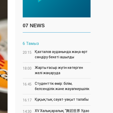
07 NEWS
6 Тамыз
Қазталов ауданында жаңа өрт
20:15
сөндіру бекеті ашылды
Жарты ғасыр жүгін көтерген
18:00
желі жаңаруда
Студенттік өмір: білім,
16:45
белсенділік және жауапкершілік
Құқықтық сауат-уақыт талабы
16:17
XV Халықаралық “舞蹈世界 Удао
14:30