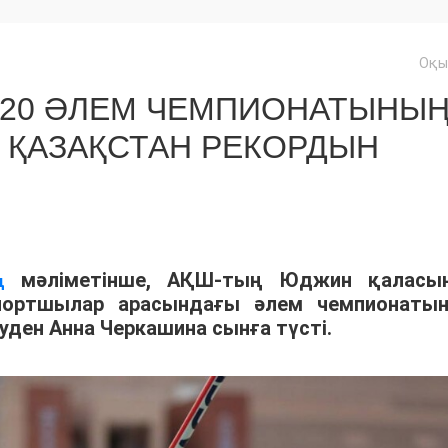
Оқы
U20 ӘЛЕМ ЧЕМПИОНАТЫНЫ
 ҚАЗАҚСТАН РЕКОРДЫН
мәліметінше, АҚШ-тың Юджин қаласы
ң
спортшылар арасындағы әлем чемпионаты
уден Анна Черкашина сынға түсті.