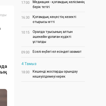
Медиация - қоғамдық келісімнің
17:00
берік тетігі
лды:
Қоғамдық кеңестің кезекті
16:30
отырысы өтті
Ң
Оралда туысының алтын
10:15
әшекейін ұрлаған күдікті
ұсталды
Еселі еңбегі ел есіндегі азамат
09:00
4 Тамыз
нда
ның
Кешенді жоспарды орындау
18:00
кешеуілдемеуі керек