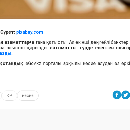
Сурет:
pixabay.com
ан азаматтарға
ғана қатысты. Ал екінші деңгейлі банктер
на алынған қарызды
автоматты түрде есептен шыға
азды.
ақстандық
eGov.kz порталы арқылы несие алудан өз ерк
ҚР
несие