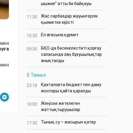
шыжие” атты би байқауы
Жас сарбаздар жауынгерлік
11:30
қызметке кірісті
Ел ағасына құрмет
10:30
 мен
БҚО-да бәсекелестікті қорғау
руға
09:30
саласында заң бұзушылықтар
анықталды
імен
5 Тамыз
Қазталовта бюджет пен даму
23:18
жоспары қайта қаралды
Жеңіске жетелеген
18:00
жаттықтырушылар
Тынық су – жасырын қатер
17:30