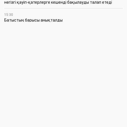
негізгі қауіп-қатерлерге кешенді бақылауды талап етеді
15:30
Батыстың барысы анықталды
12:30
«Бөрлі жаршысы – Бурлинские вести» газетінде жаңа басшы
11:00
Аудандық мәслихаттың кезектен тыс 42-сессиясында
маңызды мәселелер қаралды
10:30
Жүйелі жұмыс пен нақты нәтиже керек
6 Тамыз
20:15
Қазталов ауданында жаңа өрт сөндіру бекеті ашылды
18:00
Жарты ғасыр жүгін көтерген желі жаңаруда