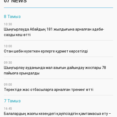
07 NEWS
8 Тамыз
10:30
Шыңғырлауда Абайдың 181 жылдығына арналған әдеби-
сазды кеш өтті
10:00
Отан шебін күзеткен ерлерге құрмет көрсетілді
09:30
​Шыңғырлау ауданында мал азығын дайындау жоспары 78
пайызға орындалды
09:00
​Теректіде жас отбасыларға арналған тренинг өтті
7 Тамыз
16:45
Балалардың жазғы кезеңдегі қауіпсіздігін қамтамасыз ету –