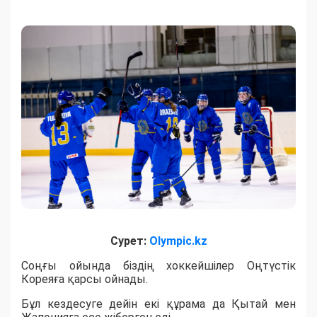
Сурет:
Olympic.kz
Соңғы ойында біздің хоккейшілер Оңтүстік
Кореяға қарсы ойнады.
Бұл кездесуге дейін екі құрама да Қытай мен