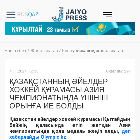
Басты бет
/
Жаңалықтар
/
Республикалық жаңалықтар
4.11.2024, 12:05
Оқылды: 297
ҚАЗАҚСТАННЫҢ ӘЙЕЛДЕР
ХОККЕЙ ҚҰРАМАСЫ АЗИЯ
ЧЕМПИОНАТЫНДА ҮШІНШІ
ОРЫНҒА ИЕ БОЛДЫ
Қазақстан әйелдер хоккей құрамасы Қытайдың
Бейжің қаласында өтіп жатқан Азия
чемпионатында қола медаль жеңіп алды,
деп
хабарлайды Olympic.kz.