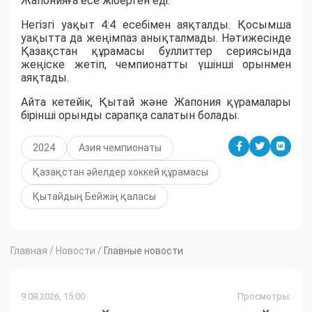
Жапонияға есе жіберген еді.
Негізгі уақыт 4:4 есебімен аяқталды. Қосымша
уақытта да жеңімпаз анықталмады. Нәтижесінде
Қазақстан құрамасы буллиттер сериясында
жеңіске жетіп, чемпионатты үшінші орынмен
аяқтады.
Айта кетейік, Қытай және Жапония қүрамалары
бірінші орынды сарапқа салатын болады.
2024
Азия чемпионаты
Қазақстан әйелдер хоккей құрамасы
Қытайдың Бейжің қаласы
Главная
/
Новости
/
Главные новости
9.08.2026, 15:00
Просмотры: