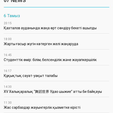
07 NEWS
6 Тамыз
20:15
Қазталов ауданында жаңа өрт сөндіру бекеті ашылды
18:00
Жарты ғасыр жүгін көтерген желі жаңаруда
16:45
Студенттік өмір: білім, белсенділік және жауапкершілік
16:17
Құқықтық сауат-уақыт талабы
14:30
XV Халықаралық “舞蹈世界 Удао шыжие” атты би байқауы
11:30
Жас сарбаздар жауынгерлік қызметке кірісті