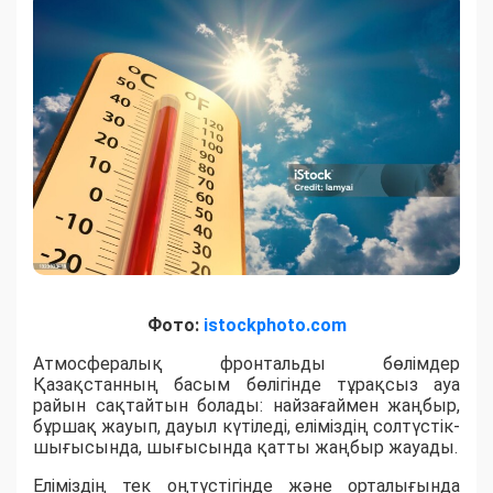
Фото:
istockphoto.com
Атмосфералық фронтальды бөлімдер
Қазақстанның басым бөлігінде тұрақсыз ауа
райын сақтайтын болады: найзағаймен жаңбыр,
бұршақ жауып, дауыл күтіледі, еліміздің солтүстік-
шығысында, шығысында қатты жаңбыр жауады.
Еліміздің тек оңтүстігінде және орталығында