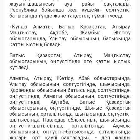
жауын-шашынсыз ауа райы сақталады.
Республика бойынша жел күшейіп, солтүстік-
батысында түнде және таңертең тұман түседі.
«Күндіз Алматы, Батыс Қазақстан, Атырау,
Маңғыстау, Ақтөбе, Жамбыл, Жетісу
облыстарында, Ұлытау облысының батысында
қатты ыстық болады.
Батыс Қазақстан, Атырау, Маңғыстау
облыстарының оңтүстігінде өте қатты ыстық
күтіледі.
Алматы, Атырау, Жетісу, Абай облыстарында,
Ұлытау облысының солтүстігінде, шығысында,
Қарағанды облысының батысында, солтүстігінде,
оңтүстігінде, Алматы облысының солтүстігінде,
оңтүстігінде, Ақтөбе, Батыс Қазақстан
облыстарының оңтүстігінде, Шығыс Қазақстан
облысының орталығында, шығысында, оңтүстік-
шығысында, Павлодар облысының шығысында,
оңтүстік-шығысында, орталығында, Ақмола
облысының оңтүстік-батысында, орталығында
жоғары өрт қаупі сақталады», - деп жазды