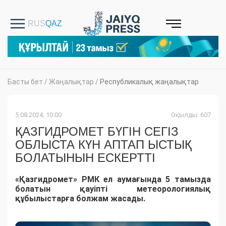
Басты бет
/
Жаңалықтар
/
Республикалық жаңалықтар
5.08.2024, 10:00
Оқылды: 607
ҚАЗГИДРОМЕТ БҮГІН СЕГІЗ
ОБЛЫСТА КҮН АПТАП ЫСТЫҚ
БОЛАТЫНЫН ЕСКЕРТТІ
«Қазгидромет» РМК ел аумағында 5 тамызда
болатын қауіпті метеорологиялық
құбылыстарға болжам жасады.