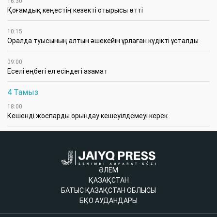
16:30
Қоғамдық кеңестің кезекті отырысы өтті
10:15
Оралда туысының алтын әшекейін ұрлаған күдікті ұсталды
09:00
Еселі еңбегі ел есіндегі азамат
4 Тамыз
18:00
Кешенді жоспарды орындау кешеуілдемеуі керек
ӘЛЕМ
ҚАЗАҚСТАН
БАТЫС ҚАЗАҚСТАН ОБЛЫСЫ
БҚО АУДАНДАРЫ