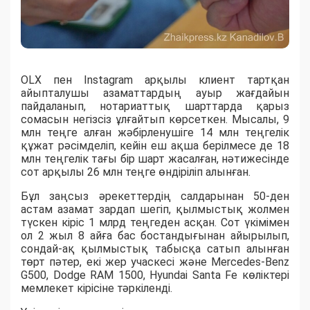
OLX пен Instagram арқылы клиент тартқан
айыпталушы азаматтардың ауыр жағдайын
пайдаланып, нотариаттық шарттарда қарыз
сомасын негізсіз ұлғайтып көрсеткен. Мысалы, 9
млн теңге алған жәбірленушіге 14 млн теңгелік
құжат рәсімделіп, кейін еш ақша берілмесе де 18
млн теңгелік тағы бір шарт жасалған, нәтижесінде
сот арқылы 26 млн теңге өндіріліп алынған.
Бұл заңсыз әрекеттердің салдарынан 50-ден
астам азамат зардап шегіп, қылмыстық жолмен
түскен кіріс 1 млрд теңгеден асқан. Сот үкімімен
ол 2 жыл 8 айға бас бостандығынан айырылып,
сондай-ақ қылмыстық табысқа сатып алынған
төрт пәтер, екі жер учаскесі және Mercedes-Benz
G500, Dodge RAM 1500, Hyundai Santa Fe көліктері
мемлекет кірісіне тәркіленді.