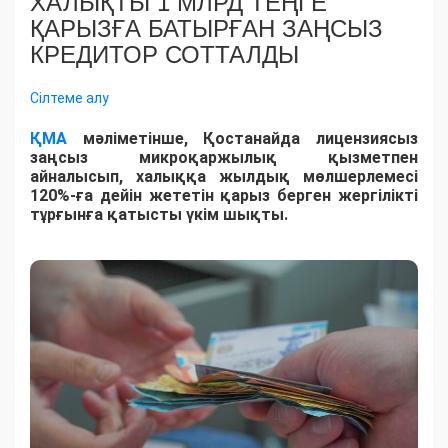
ХАЛЫҚТЫ 1 МЛРД ТЕҢГЕ
ҚАРЫЗҒА БАТЫРҒАН ЗАҢСЫЗ
КРЕДИТОР СОТТАЛДЫ
Сілтеме алу
ҚМА
мәліметінше, Қостанайда лицензиясыз
заңсыз микроқаржылық қызметпен
айналысып, халыққа жылдық мөлшерлемесі
120%-ға дейін жететін қарыз берген жергілікті
тұрғынға қатысты үкім шықты.