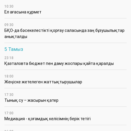
10:30
Ел ағасына құрмет
09:30
БҚО-да бәсекелестікті қорғау саласында заң бұзушылықтар
анықталды
5 Тамыз
23:18
Қазталовта бюджет пен даму жоспары қайта қаралды
18:00
Жеңіске жетелеген жаттықтырушылар
17:30
Тынық су – жасырын қатер
17:00
Медиация - қоғамдық келісімнің берік тетігі