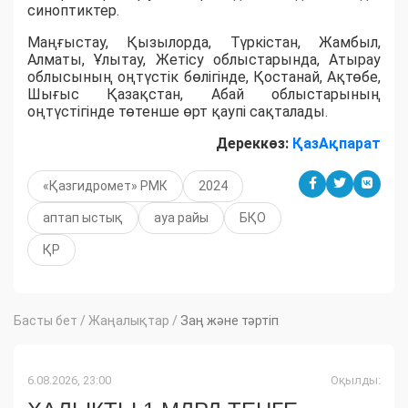
синоптиктер.
Маңғыстау, Қызылорда, Түркістан, Жамбыл,
Алматы, Ұлытау, Жетісу облыстарында, Атырау
облысының оңтүстік бөлігінде, Қостанай, Ақтөбе,
Шығыс Қазақстан, Абай облыстарының
оңтүстігінде төтенше өрт қаупі сақталады.
Дереккөз:
ҚазАқпарат
«Қазгидромет» РМК
2024
аптап ыстық
ауа райы
БҚО
ҚР
Басты бет
/
Жаңалықтар
/
Заң және тәртіп
6.08.2026, 23:00
Оқылды: