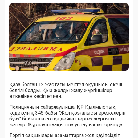
Қаза болған 12 жастағы мектеп оқушысы екені
белгілі болды. Қыз жолды жаяу жүргіншілер
өткелінен кесіп өткен.
Полицияның хабарлауынша, ҚР Қылмыстық
кодексінің 345-бабы "Жол қозғалысы ережелерін
бұзу" бойынша сотқа дейінгі тергеу жүргізіліп
жатыр. Жүргізуші уақытша ұстау изоляторында.
Тәртіп сақшылары азаматтарға жол қауіпсіздігі