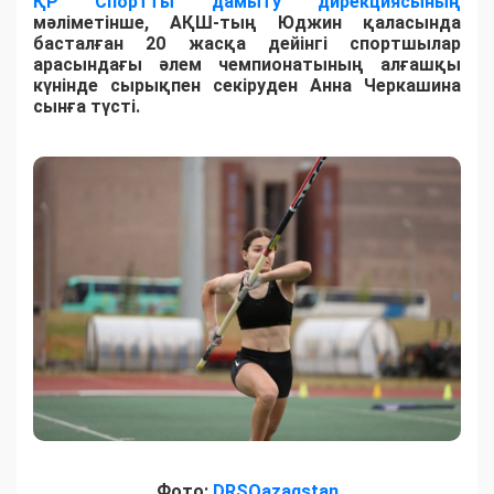
ҚР Спортты дамыту дирекциясының
мәліметінше, АҚШ-тың Юджин қаласында
басталған 20 жасқа дейінгі спортшылар
арасындағы әлем чемпионатының алғашқы
күнінде сырықпен секіруден Анна Черкашина
сынға түсті.
Фото:
DRSQazaqstan