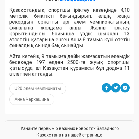
Қазақстандық спортшы іріктеу кезеңінде 4,10
метрлік биіктікті бағындырып, елдің жаңа
рекордын орнатты әрі әлем чемпионатының
финалына жолдама алды. Жалпы іріктеу
қорытындысы бойынша үздік шыққан 13
атлеттің қатарына енген Анна 8 тамыз күні өтетін
финалдық сында бақ сынайды.
Айта кетейік, 9 тамызға дейін жалғасатын әлемдік
бәсекеде 197 елден 2500-ге жуық спортшы
қатысуда, ал Қазақстан құрамасы бұл додаға 11
атлетпен аттанды.
U20 әлем чемпионаты
Анна Черкашина
Узнайте первым о важных новостях Западного
Казахстана на нашей странице