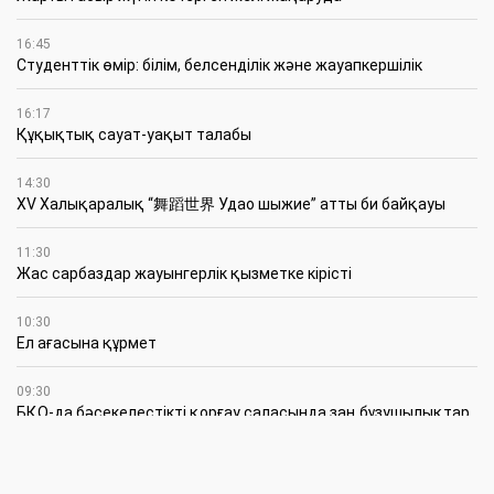
16:45
Студенттік өмір: білім, белсенділік және жауапкершілік
16:17
Құқықтық сауат-уақыт талабы
14:30
XV Халықаралық “舞蹈世界 Удао шыжие” атты би байқауы
11:30
Жас сарбаздар жауынгерлік қызметке кірісті
10:30
Ел ағасына құрмет
09:30
БҚО-да бәсекелестікті қорғау саласында заң бұзушылықтар
анықталды
5 Тамыз