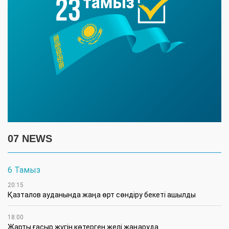
07 NEWS
6 Тамыз
20:15
Қазталов ауданында жаңа өрт сөндіру бекеті ашылды
18:00
Жарты ғасыр жүгін көтерген желі жаңаруда