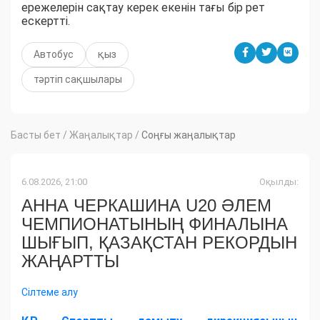
ережелерін сақтау керек екенін тағы бір рет
ескертті.
Автобус
қыз
тәртіп сақшылары
Басты бет
/
Жаңалықтар
/
Соңғы жаңалықтар
6.08.2026, 21:00
Оқылды:
АННА ЧЕРКАШИНА U20 ӘЛЕМ
ЧЕМПИОНАТЫНЫҢ ФИНАЛЫНА
ШЫҒЫП, ҚАЗАҚСТАН РЕКОРДЫН
ЖАҢАРТТЫ
Сілтеме алу