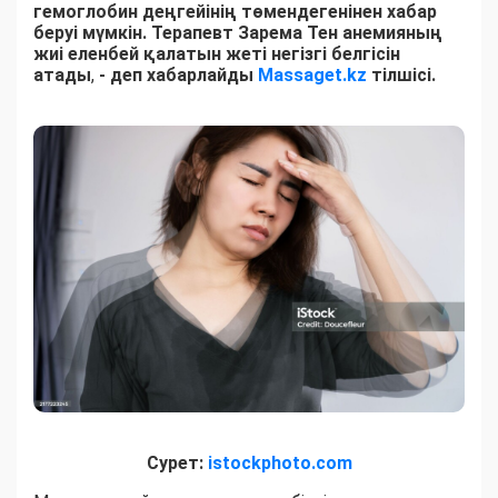
гемоглобин деңгейінің төмендегенінен хабар
беруі мүмкін. Терапевт Зарема Тен анемияның
жиі еленбей қалатын жеті негізгі белгісін
атады
,
- деп хабарлайды
Massaget.kz
тілшісі.
Сурет:
istockphoto.com