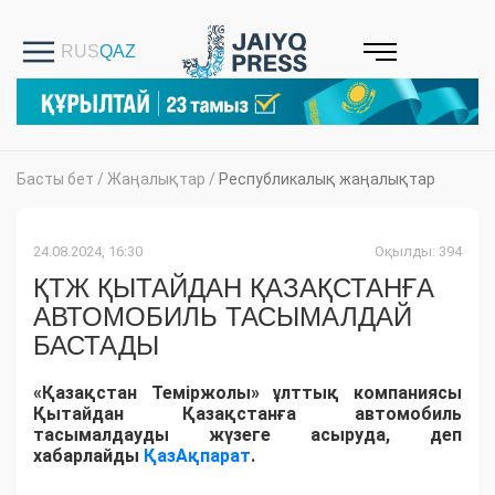
Басты бет
/
Жаңалықтар
/
Республикалық жаңалықтар
24.08.2024, 16:30
Оқылды: 394
ҚТЖ ҚЫТАЙДАН ҚАЗАҚСТАНҒА
АВТОМОБИЛЬ ТАСЫМАЛДАЙ
БАСТАДЫ
«Қазақстан Теміржолы» ұлттық компаниясы
Қытайдан Қазақстанға автомобиль
тасымалдауды жүзеге асыруда, деп
хабарлайды
ҚазАқпарат
.