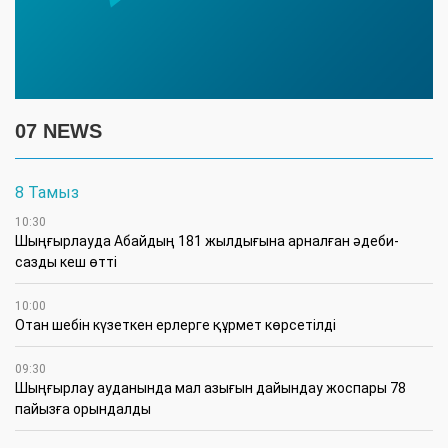
07 NEWS
8 Тамыз
10:30
Шыңғырлауда Абайдың 181 жылдығына арналған әдеби-
сазды кеш өтті
10:00
Отан шебін күзеткен ерлерге құрмет көрсетілді
09:30
​Шыңғырлау ауданында мал азығын дайындау жоспары 78
пайызға орындалды