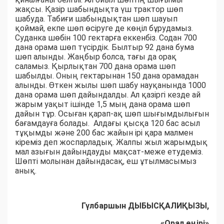
жақсы. Қазір шабындықта үш трактор шөп
шабуда. Табиғи шабындықтан шөп шауып
қоймай, екпе шөп өсіруге де көңіл бұрудамыз.
Суданка шөбін 100 гектарға еккенбіз. Содан 700
дана орама шөп түсірдік. Былтыр 92 дана бума
шөп алынды. Жаңбыр болса, тағы да орақ
саламыз. Қырлықтан 700 дана орама шөп
шабылды. Оның гектарынан 150 дана орамадан
алынды. Өткен жылы шөп шабу науқанында 1000
дана орама шөп дайындалды. Ал қазіргі кезде ай
жарым уақыт ішінде 1,5 мың дана орама шөп
дайын тұр. Осыған қарап-ақ шөп шығымдылығын
бағамдауға болады. Алдағы қысқа 120 бас асыл
тұқымды және 200 бас жайын ірі қара малмен
кіреміз деп жоспарладық. Жалпы жыл жарымдық
мал азығын дайындауды мақсат-меже етудеміз.
Шөпті молынан дайындасақ, еш ұтылмасымыз
анық.
Гүлбаршын ДЫБЫСҚАЛИҚЫЗЫ,
«Орал өңірі»