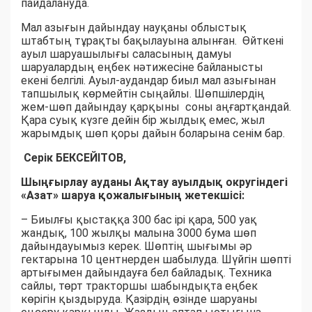
пайдалануда.
Мал азығын дайындау науқаны облыстық
штабтың тұрақты бақылауына алынған. Өйткені
ауыл шаруашылығы саласының дамуы
шаруалардың еңбек нәтижесіне байланысты
екені белгілі. Ауыл-аудандар биыл мал азығынан
тапшылық көрмейтін сыңайлы. Шөпшілердің
жем-шөп дайындау қарқыны соны аңғартқандай.
Қара суық күзге дейін бір жылдық емес, жыл
жарымдық шөп қоры дайын боларына сенім бар.
Серік БЕКСЕЙІТОВ,
Шыңғырлау ауданы Ақтау ауылдық округіндегі
«Азат» шаруа қожалығының жетекшісі:
– Биылғы қыстаққа 300 бас ірі қара, 500 уақ
жандық, 100 жылқы малына 3000 бума шөп
дайындауымыз керек. Шөптің шығымы әр
гектарына 10 центнерден шабылуда. Шүйгін шөпті
артығымен дайындауға бел байладық. Техника
сайлы, төрт тракторшы шабындықта еңбек
көрігін қыздыруда. Қазірдің өзінде шаруаны