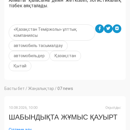
Алматы қаласына дейін жеткізіліп, логистикалық
тізбек аяқталады.
«Қазақстан Теміржолы» ұлттық
компаниясы
автомобиль тасымалдау
автомобильдер
Қазақстан
Қытай
Басты бет
/
Жаңалықтар
/
07 news
10.08.2026, 10:00
Оқылды:
ШАБЫНДЫҚТА ЖҰМЫС ҚАУЫРТ
Сілтеме алу