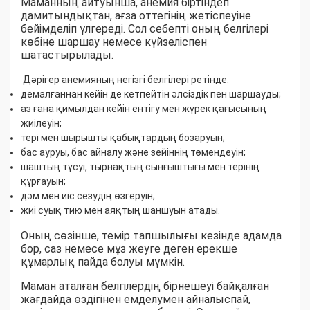
Маманның айтуынша, анемия біртіндеп
дамитындықтан, ағза оттегінің жетіспеуіне
бейімделіп үлгереді. Сол себепті оның белгілері
көбіне шаршау немесе күйзеліспен
шатастырылады.
Дәрігер анемияның негізгі белгілері ретінде:
демалғаннан кейін де кетпейтін әлсіздік пен шаршауды;
аз ғана қимылдан кейін ентігу мен жүрек қағысының
жиілеуін;
тері мен шырышты қабықтардың бозаруын;
бас ауруы, бас айналу және зейіннің төмендеуін;
шаштың түсуі, тырнақтың сынғыштығы мен терінің
құрғауын;
дәм мен иіс сезудің өзгеруін;
жиі суық тию мен аяқтың шаншуын атады.
Оның сөзінше, темір тапшылығы кезінде адамда
бор, саз немесе мұз жеуге деген ерекше
құмарлық пайда болуы мүмкін.
Маман аталған белгілердің бірнешеуі байқалған
жағдайда өздігінен емделумен айналыспай,