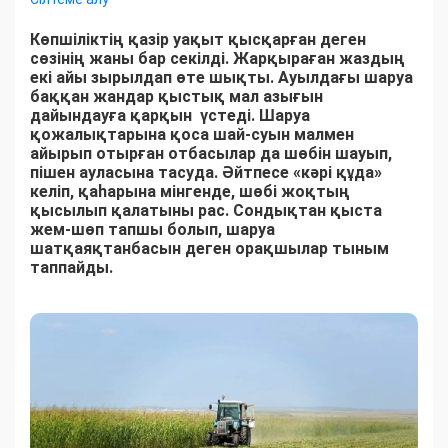
Көпшіліктің қазір уақыт қысқарған деген
сөзінің жаны бар секілді. Жарқыраған жаздың
екі айы зырылдап өте шықты. Ауылдағы шаруа
баққан жандар қыстық мал азығын
дайындауға қарқын үстеді. Шаруа
қожалықтарына қоса шай-суын малмен
айырып отырған отбасылар да шөбін шауып,
пішен ауласына тасуда. Әйтпесе «кәрі құда»
келіп, қаһарына мінгенде, шөбі жоқтың
қысылып қалатыны рас. Сондықтан қыста
жем-шөп тапшы болып, шаруа
шатқаяқтанбасын деген орақшылар тыным
таппайды.