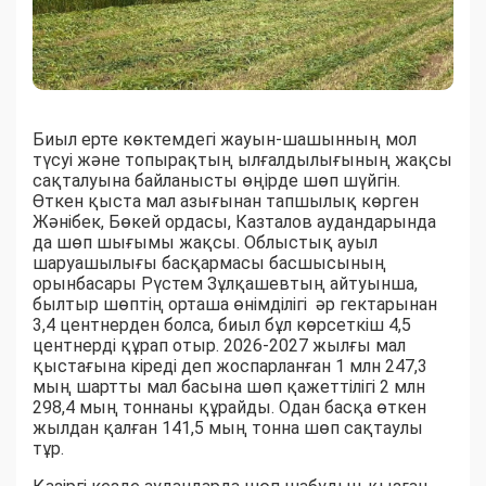
Биыл ерте көктемдегі жауын-шашынның мол
түсуі және топырақтың ылғалдылығының жақсы
сақталуына байланысты өңірде шөп шүйгін.
Өткен қыста мал азығынан тапшылық көрген
Жәнібек, Бөкей ордасы, Казталов аудандарында
да шөп шығымы жақсы. Облыстық ауыл
шаруашылығы басқармасы басшысының
орынбасары Рүстем Зұлқашевтың айтуынша,
былтыр шөптің орташа өнімділігі әр гектарынан
3,4 центнерден болса, биыл бұл көрсеткіш 4,5
центнерді құрап отыр. 2026-2027 жылғы мал
қыстағына кіреді деп жоспарланған 1 млн 247,3
мың шартты мал басына шөп қажеттілігі 2 млн
298,4 мың тоннаны құрайды. Одан басқа өткен
жылдан қалған 141,5 мың тонна шөп сақтаулы
тұр.