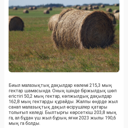
Биыл малазықтық дақылдар көлемі 215,3 мың
гектар шамасында. Оның ішінде біржылдық шөп
егістігі 50,2 мың гектар, көпжылдық дақылдар
162,8 мың гектарды құрайды. Жалпы өңірде жыл
санап малазықтық дақыл өсірушілер қатары
толығып келеді. Былтырғы көрсеткіш 203,8 мың
га, ал бұдан үш жыл бұрын, яғни 2023 жылы 190,6
мың га болды.