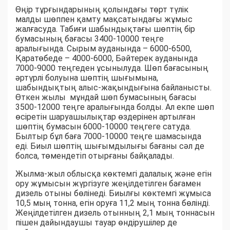
Өңір тұрғындарының қолындағы төрт түлік
малды шөппен қамту мақсатындағы жұмыс
жалғасуда. Табиғи шабындықтағы шөптің бір
бумасының бағасы 3400-10000 теңге
аралығында. Сырым ауданында – 6000-6500,
Қаратөбеде – 4000-6000, Бәйтерек ауданында
7000-9000 теңгеден ұсынылуда. Шөп бағасының
әртүрлі болуына шөптің шығымына,
шабындықтың алыс-жақындығына байланысты.
Өткен жылы мұндай шөп бумасының бағасы
3500-12000 теңге аралығында болды. Ал екпе шөп
өсіретін шаруашылықтар өздерінен артылған
шөптің бумасын 6000-10000 теңгеге сатуда.
Былтыр бұл баға 7000-10000 теңге шамасында
еді. Биыл шөптің шығымдылығы бағаны сәл де
болса, төмендетіп отырғаны байқалады.
Жылма-жыл облысқа көктемгі далалық және егін
ору жұмысын жүргізуге жеңілдетілген бағамен
дизель отыны бөлінеді. Биылғы көктемгі жұмыса
10,5 мың тонна, егін оруға 11,2 мың тонна бөлінді.
Жеңілдетілген дизель отынның 2,1 мың тоннасын
пішен дайындаушы тауар өндірушілер де