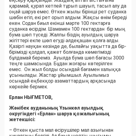
еңсеру қарқынды. Жаздың аптап ыстығына
қарамай, қурап кетпей тұрып шауып, тасып алу да
оңай шаруа емес. Өткен жылы бірінші рет суданка
шөбін егіп, екі рет орып алдым. Жақсы өнім береді
екен. Содан биыл екінші мәрте 100 гектарға
суданка өсірдім. Шамамен 100 гектардан бір мың
бума шөп түседі. Жалпы біздің ауылдың шаруа
жігіттері екпе шөп егуді әлдеқашан қолға алды.
Қазіргі науқан кезінде де, былайғы уақытта да бір-
бірімізді қолдап, қажет болғанда көмегімізді
бұлдамай береміз. Ауылда бума шөп бағасы 3000
теңге шамасында. Бұдан жоғары көтерілген
емес. Он жыл болды осындай бағамен халыққа
ұсынылады. Жастар ұйымшыл. Ауылымыз
осындай еңбекқор азаматтардың арқасында
көркейе бермек.
Ерлан НЫҒМЕТОВ,
Жәнібек ауданының Ұзынкөл ауылдық
округіндегі «Ерлан» шаруа қожалығының
жетекшісі:
– Өткен қыста мал өсірушілер мал азығынан
қиналғаны белгілі. Ал биыл шөптің шығымы