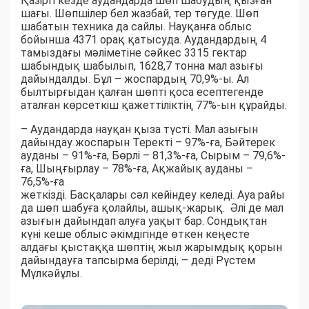
Қазіргі кезде аудандарда шөп шабудың қызған
шағы. Шөпшілер бел жазбай, тер төгуде. Шөп
шабатын техника да сайлы. Науқанға облыс
бойынша 4371 орақ қатысуда. Аудандардың 4
тамыздағы мәліметіне сәйкес 3315 гектар
шабындық шабылып, 1628,7 тонна мал азығы
дайындалды. Бұл – жоспардың 70,9%-ы. Ал
былтырғыдан қалған шөпті қоса есептегенде
аталған көрсеткіш қажеттіліктің 77%-ын құрайды.
– Аудандарда науқан қыза түсті. Мал азығын
дайындау жоспарын Теректі – 97%-ға, Бәйтерек
ауданы – 91%-ға, Бөрлі – 81,3%-ға, Сырым – 79,6%-
ға, Шыңғырлау – 78%-ға, Ақжайық ауданы –
76,5%-ға
жеткізді. Басқалары сәл кейіндеу келеді. Ауа райы
да шөп шабуға қолайлы, ашық-жарық. Әлі де мал
азығын дайындап алуға уақыт бар. Сондықтан
күні кеше облыс әкімдігінде өткен кеңесте
алдағы қыстаққа шөптің жыл жарымдық қорын
дайындауға тапсырма берілді, – деді Рүстем
Мүлкәйұлы.