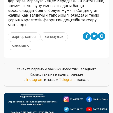
дәрігерге қаралуға кеңес береді. Оның айтуынша,
анемия жеке ауру емес, ағзадағы басқа
мәселелердің белгісі болуы мүмкін. Сондықтан
жалпы қан талдауын тапсырып, ағзадағы темір
қорын көрсететін ферритин деңгейін тексеру
маңызды.
дәрігер кеңесі
денсаулық
қаназдық
Узнайте первым о важных новостях Западного
Казахстана на нашей странице
в
Instagram
и нашем
Telegram
- канале