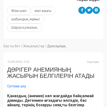
Жем-шөп
мал азығы
шабындық жұмыс
Шаруа қожалық
Басты бет
/
Жаңалықтар
/
Денсаулық
10.08.2026, 9:30
Оқылды:
ДӘРІГЕР АНЕМИЯНЫҢ
ЖАСЫРЫН БЕЛГІЛЕРІН АТАДЫ
Сілтеме алу
Қаназдық (анемия) көп жағдайда байқалмай
дамиды. Дегенмен ағзадағы әлсіздік, бас
айналу, терінің бозаруы сияқты белгілер