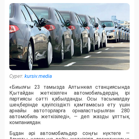
Сурет:
kursiv.media
«Биылғы 23 тамызда Алтынкөл станциясында
Қытайдан жеткізілген автомобильдердің ірі
партиясы сәтті қабылданды. Осы тасымалдау
шеңберінде қауіпсіздікті қамтамасыз ету үшін
арнайы автоторларға орналастырылған 280
автомобиль жеткізіледі», — деп жазды ұлттық
компаниядан.
Бұдан әрі автомобильдер соңғы нүктеге —