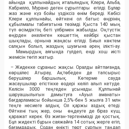
айында құлпынайдың итальяндық Клери, Альба,
Кабрилло, Мурано деген сұрыптары егілді. Бұлар
жаз және күз бойы үздіксіз өнім береді. Көбісі
Клери құлпынайы, өйткені ол батыс өңірінің
құбылмалы табиғатына төзімді. Қыста 140 мың
түп өсімдіктің беті үлбірмен жабылды. Оңтүстік
өңірден әкелінген көшеттің кейбірі қыстан
шықпады, орнына жаңасы егілді. Биыл көктем
салқын болып, жаздың шуағына әрең ілікті-ау.
Мамырдың аяғында гүлдеп, енді хош иісті
жемісін төгіп жатыр.
– Жидекке сұраныс жақсы. Оралды айтпағанда,
көршілес Атырау, Ақтөбеден де тапсырыс
берушілер баршылық. Көтерме сауда
жасаушылар егістікке өздері келіп алып кетуде.
Келісін 3000 теңгеден ұсынады. Құлпынай
шаруашылығын дамытуға «Ауыл аманаты»
бағдарламасы бойынша 2,5%-бен 5 жылға 31 млн
теңге несиеге алдық. Ол қаржы аздық етеді.
Өйткені тың жер, оны өңдеуге де біраз күш,
қаражат керек. Өз жиған-тергенімізді де қостық.
Бұл жидекті бұрын саяжайға 14 сотық жерге егіп,
бағамдадық. Содан өнікті төрт сұрпын таңдап