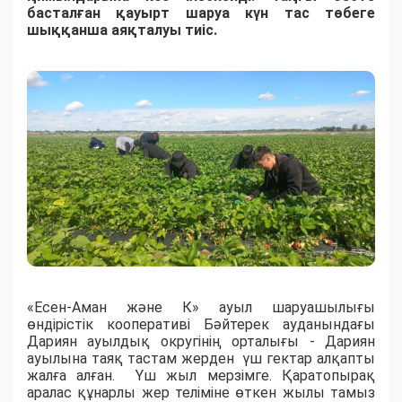
басталған қауырт шаруа күн тас төбеге
шыққанша аяқталуы тиіс.
«Есен-Аман және К» ауыл шаруашылығы
өндірістік кооперативі Бәйтерек ауданындағы
Дариян ауылдық округінің орталығы - Дариян
ауылына таяқ тастам жерден үш гектар алқапты
жалға алған. Үш жыл мерзімге. Қаратопырақ
аралас құнарлы жер теліміне өткен жылы тамыз