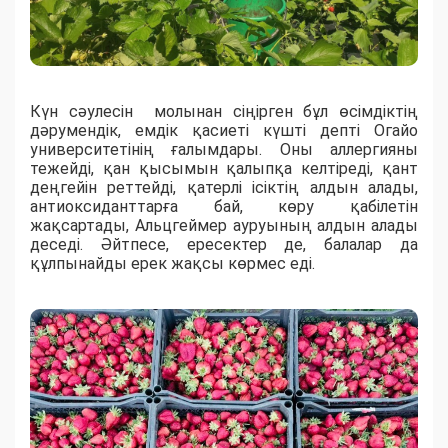
Күн сәулесін молынан сіңірген бұл өсімдіктің
дәрумендік, емдік қасиеті күшті депті Огайо
университетінің ғалымдары. Оны аллергияны
тежейді, қан қысымын қалыпқа келтіреді, қант
деңгейін реттейді, қатерлі ісіктің алдын алады,
антиоксиданттарға бай, көру қабілетін
жақсартады, Альцгеймер ауруының алдын алады
деседі. Әйтпесе, ересектер де, балалар да
құлпынайды ерек жақсы көрмес еді.