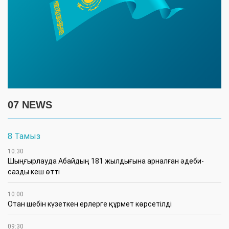
07 NEWS
8 Тамыз
10:30
Шыңғырлауда Абайдың 181 жылдығына арналған әдеби-
сазды кеш өтті
10:00
Отан шебін күзеткен ерлерге құрмет көрсетілді
09:30