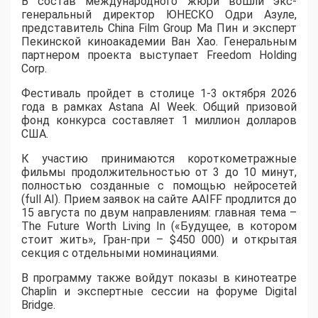
В состав международного жюри вошли экс-
генеральный директор ЮНЕСКО Одри Азуле,
представитель China Film Group Ма Пин и эксперт
Пекинской киноакадемии Ван Хао. Генеральным
партнером проекта выступает Freedom Holding
Corp.
​Фестиваль пройдет в столице 1-3 октября 2026
года в рамках Astana AI Week. Общий призовой
фонд конкурса составляет 1 миллион долларов
США.
К участию принимаются короткометражные
фильмы продолжительностью от 3 до 10 минут,
полностью созданные с помощью нейросетей
(full AI). Прием заявок на сайте AAIFF продлится до
15 августа по двум направлениям: главная тема –
The Future Worth Living In («Будущее, в котором
стоит жить», Гран-при – $450 000) и открытая
секция с отдельными номинациями.
В программу также войдут показы в кинотеатре
Chaplin и экспертные сессии на форуме Digital
Bridge.