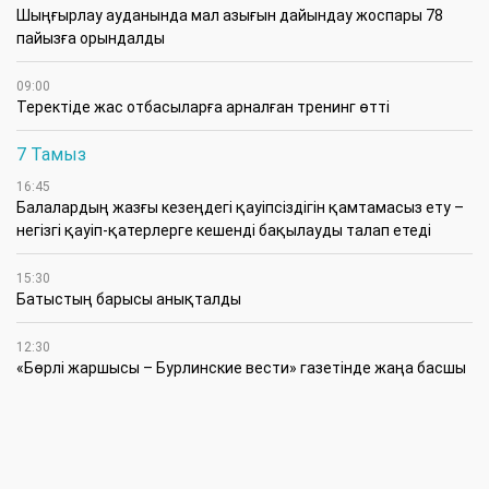
​Шыңғырлау ауданында мал азығын дайындау жоспары 78
пайызға орындалды
09:00
​Теректіде жас отбасыларға арналған тренинг өтті
7 Тамыз
16:45
Балалардың жазғы кезеңдегі қауіпсіздігін қамтамасыз ету –
негізгі қауіп-қатерлерге кешенді бақылауды талап етеді
15:30
Батыстың барысы анықталды
12:30
«Бөрлі жаршысы – Бурлинские вести» газетінде жаңа басшы
11:00
Аудандық мәслихаттың кезектен тыс 42-сессиясында
маңызды мәселелер қаралды