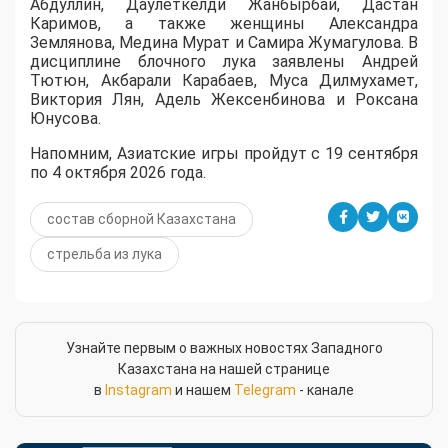
Абдуллин, Даулеткелди Жанбырбай, Дастан
Каримов, а также женщины Александра
Землянова, Медина Мурат и Самира Жумагулова. В
дисциплине блочного лука заявлены Андрей
Тютюн, Акбарали Карабаев, Муса Дилмухамет,
Виктория Лян, Адель Жексенбинова и Роксана
Юнусова.
Напомним, Азиатские игры пройдут с 19 сентября
по 4 октября 2026 года.
состав сборной Казахстана
стрельба из лука
Узнайте первым о важных новостях Западного
Казахстана на нашей странице
в
Instagram
и нашем
Telegram
- канале