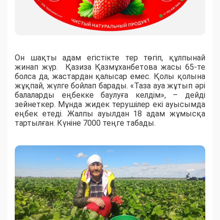
Он шақты адам егістікте тер төгіп, құлпынай
жинап жүр. Қазиза Қазмұханбетова жасы 65-те
болса да, жастардан қалысар емес. Қолы қолына
жұқпай, жүлге бойлап барады. «Таза ауа жұтып әрі
балаларды еңбекке баулуға келдім», – дейді
зейнеткер. Мұнда жидек терушілер екі ауысымда
еңбек етеді. Жалпы ауылдан 18 адам жұмысқа
тартылған. Күніне 7000 теңге табады.