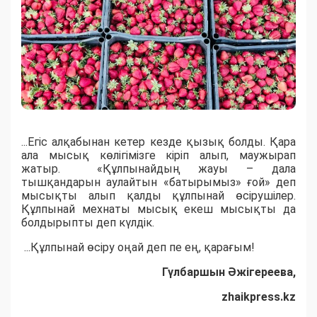
...Егіс алқабынан кетер кезде қызық болды. Қара
ала мысық көлігімізге кіріп алып, маужырап
жатыр. «Құлпынайдың жауы – дала
тышқандарын аулайтын «батырымыз» ғой» деп
мысықты алып қалды құлпынай өсірушілер.
Құлпынай мехнаты мысық екеш мысықты да
болдырыпты деп күлдік.
...Құлпынай өсіру оңай деп пе ең, қарағым!
Гүлбаршын Әжігереева,
zhaikpress.kz