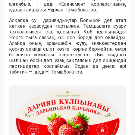
алғанбыз, - деді «Есенаман» кооперативінің
құрылтайшысы Нұрлан Темірболатов.
Алқапқа су дарияндықтар Большой деп атап
кеткен қарасудан тартылған. Тамшылата суару
технологиясы іске қосылған. Көбі құлпынайды
жерге тыға салсаң, өзі өсе береді деп ойлайды.
Алайда оның арамшөбін жұлу, зиянкестерден
қорғау секілді сырт көзге көріне бермейтін, өмірі
бітпейтін жұмысы шаш-етектен. «Біз жидекті
шапшаң өссін деп, ұзақ сақталсын деп ешқандай
пестицидтер қоспаймыз. Содан да дәмді әрі
табиғи», – деді Н. Темірболатов.