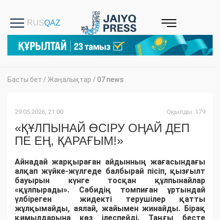
Басты бет
/
Жаңалықтар
/
07 news
29.05.2026, 21:00
Оқылды: 179
«ҚҰЛПЫНАЙ ӨСІРУ ОҢАЙ ДЕП
ПЕ ЕҢ, ҚАРАҒЫМ!»
Айнадай жарқыраған айдынның жағасындағы
алқап жүйке-жүлгеде балбырай пісіп, қызғылт
бауырын күнге тосқан құлпынайлар
«құлпырады». Сәбидің томпиған ұртындай
үлбіреген жидекті терушілер қатты
жұлқымайды, аялай, жайымен жинайды. Бірақ
қимылдарына көз ілеспейді. Таңғы бесте