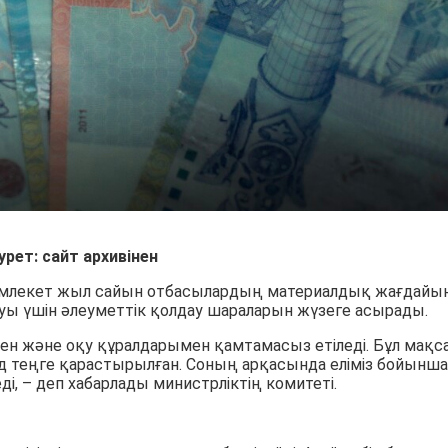
урет: сайт архивінен
 мемлекет жыл сайын отбасылардың материалдық жағдайы
ы үшін әлеуметтік қолдау шараларын жүзеге асырады.
н және оқу құралдарымен қамтамасыз етіледі. Бұл мақс
д теңге қарастырылған. Соның арқасында еліміз бойынша
і, – деп хабарлады министрліктің комитеті.