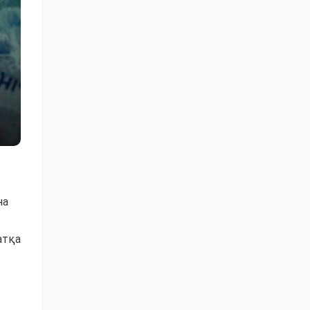
на
атқа