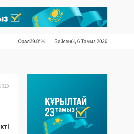
Орал
29.8°
Бейсенбі, 6 Тамыз 2026
 323
кті