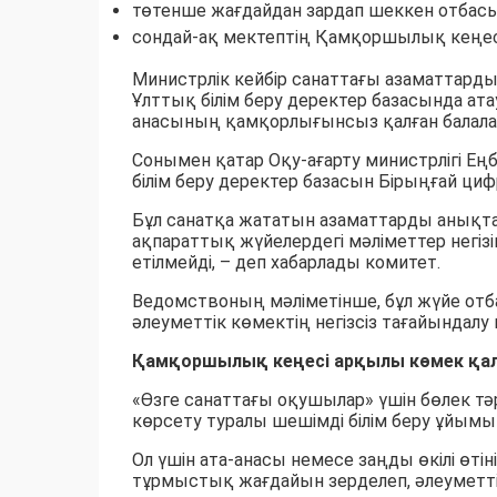
төтенше жағдайдан зардап шеккен отбас
сондай-ақ мектептің Қамқоршылық кеңесі
Министрлік кейбір санаттағы азаматтарды
Ұлттық білім беру деректер базасында ата
анасының қамқорлығынсыз қалған балалар
Сонымен қатар Оқу-ағарту министрлігі Еңб
білім беру деректер базасын Бірыңғай циф
Бұл санатқа жататын азаматтарды анықт
ақпараттық жүйелердегі мәліметтер негі
етілмейді, – деп хабарлады комитет.
Ведомствоның мәліметінше, бұл жүйе отб
әлеуметтік көмектің негізсіз тағайындалу 
Қамқоршылық кеңесі арқылы көмек қала
«Өзге санаттағы оқушылар» үшін бөлек т
көрсету туралы шешімді білім беру ұйы
Ол үшін ата-анасы немесе заңды өкілі өті
тұрмыстық жағдайын зерделеп, әлеуметтік