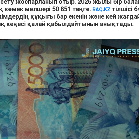
сету жоспарланып отыр. 2026 жылы бір бала
қ көмек мөлшері 50 851 теңге.
тілшісі б
BAQ.KZ
н кімдердің құқығы бар екенін және кей жағда
қ кеңесі қалай қабылдайтынын анықтады.