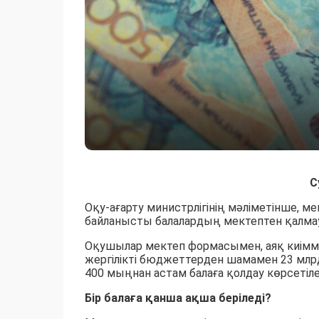
С
Оқу-ағарту министрлігінің мәліметінше,
байланысты балалардың мектептен қалмау
Оқушылар мектеп формасымен, аяқ киімме
жергілікті бюджеттерден шамамен 23 млр
400 мыңнан астам балаға қолдау көрсетілед
Бір балаға қанша ақша беріледі?