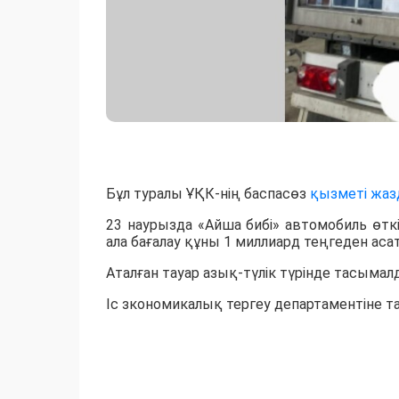
Бұл туралы ҰҚК-нің баспасөз
қызметі жаз
23 наурызда «Айша бибі» автомобиль өт
ала бағалау құны 1 миллиард теңгеден асат
Аталған тауар азық-түлік түрінде тасымал
Іс зкономикалық тергеу департаментіне 