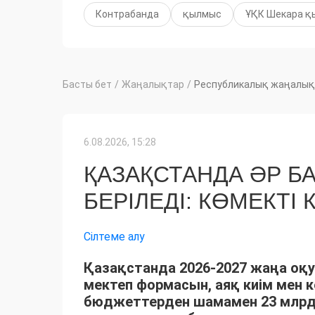
Контрабанда
қылмыс
ҰҚК Шекара қ
Басты бет
/
Жаңалықтар
/
Республикалық жаңалық
6.08.2026, 15:28
ҚАЗАҚСТАНДА ӘР Б
БЕРІЛЕДІ: КӨМЕКТІ
Сілтеме алу
Қазақстанда 2026-2027 жаңа о
мектеп формасын, аяқ киім мен к
бюджеттерден шамамен 23 млрд т