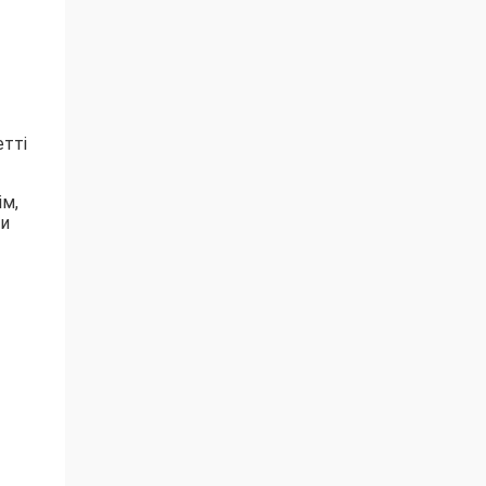
тті
ім,
ми