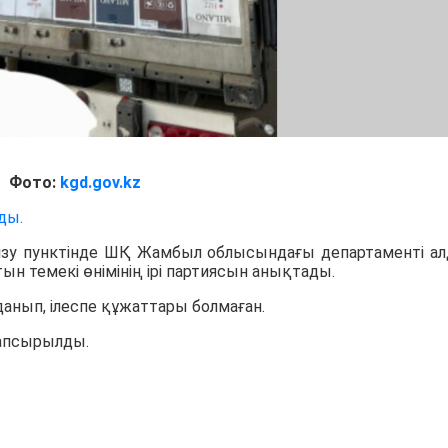
Фото:
kgd.gov.kz
ды.
кізу пунктінде ШҚ Жамбыл облысындағы департаменті а
ын темекі өнімінің ірі партиясын анықтады.
данып, ілеспе құжаттары болмаған.
тапсырылды.