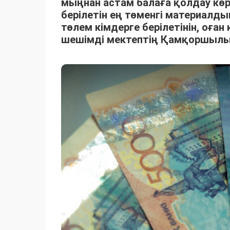
мыңнан астам балаға қолдау көр
берілетін ең төменгі материалды
төлем кімдерге берілетінін, оға
шешімді мектептің Қамқоршылы