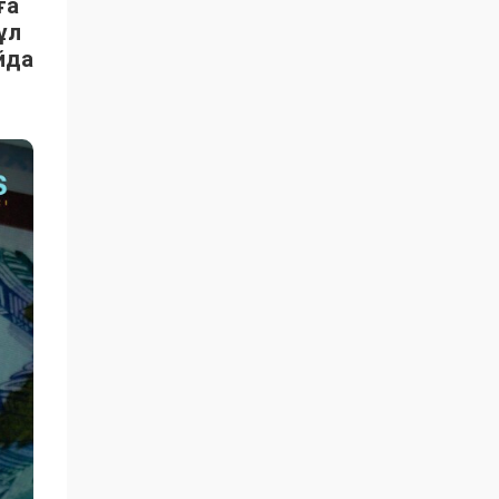
ға
ұл
йда