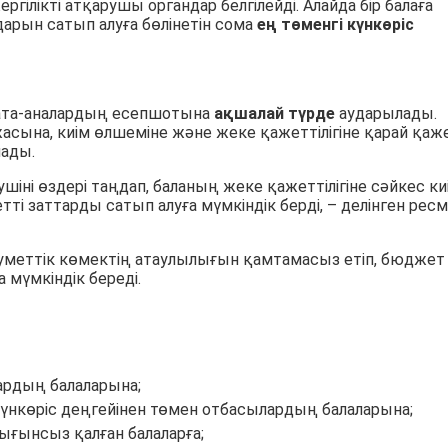
ілікті атқарушы органдар белгілейді. Алайда бір балаға
дарын сатып алуға бөлінетін сома
ең төменгі күнкөріс
 ата-аналардың есепшотына
ақшалай түрде
аударылады.
сына, киім өлшеміне және жеке қажеттілігіне қарай қаже
лады.
шіні өздері таңдап, баланың жеке қажеттілігіне сәйкес ки
тті заттарды сатып алуға мүмкіндік берді, – делінген рес
еуметтік көмектің атаулылығын қамтамасыз етіп, бюджет
мүмкіндік береді.
ардың балаларына;
нкөріс деңгейінен төмен отбасылардың балаларына;
ығынсыз қалған балаларға;