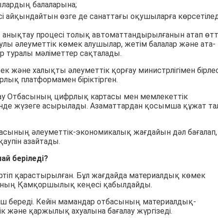
ылардың балаларына;
 айқындайтын өзге де санаттағы оқушыларға көрсетілед
 анықтау процесі толық автоматтандырылғанын атап өтті
улы әлеуметтік көмек алушылар, жетім балалар және ата-
 туралы мәліметтер сақталады.
ек және халықты әлеуметтік қорғау министрлігімен бірлес
рлық платформамен біріктірген.
ау Отбасының цифрлық картасы мен мемлекеттік
зінде жүзеге асырылады. Азаматтардан қосымша құжат та
асының әлеуметтік-экономикалық жағдайын дәл бағалап,
қаупін азайтады.
й беріледі?
әртіп қарастырылған. Бұл жағдайда материалдық көмек
мының Қамқоршылық кеңесі қабылдайды.
ніш береді. Кейін мамандар отбасының материалдық-
 және қаржылық ахуалына бағалау жүргізеді.