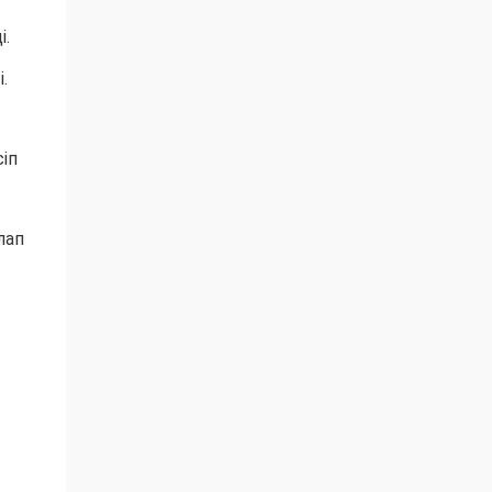
і.
.
іп
лап