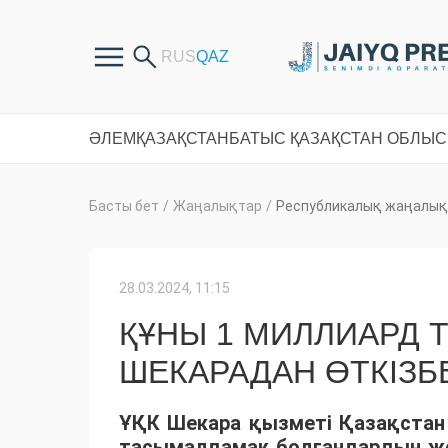
ӘЛЕМ
ҚАЗАҚСТАН
БАТЫС ҚАЗАҚСТАН ОБЛЫ
Басты бет
/
Жаңалықтар
/
Республикалық жаңалық
28.03.2024, 11:15
ҚҰНЫ 1 МИЛЛИАРД 
ШЕКАРАДАН ӨТКІЗБ
ҰҚК Шекара қызметі Қазақстан
тасымалдамақ болғандардың жо