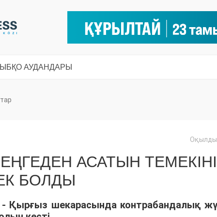
СЫ
БҚО АУДАНДАРЫ
тар
Оқылды:
ТЕҢГЕДЕН АСАТЫН ТЕМЕКІНІ
ЕК БОЛДЫ
 - Қырғыз шекарасында контрабандалық жү
лын кесті.