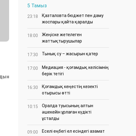
5 Тамыз
Қазталовта бюджет пен даму
23:18
жоспары қайта қаралды
Жеңіске жетелеген
18:00
жаттықтырушылар
Тынық су – жасырын қатер
17:30
Медиация - қоғамдық келісімнің
17:00
берік тетігі
лдын
Қоғамдық кеңестің кезекті
16:30
отырысы өтті
Оралда туысының алтын
10:15
әшекейін ұрлаған күдікті
ұсталды
Еселі еңбегі ел есіндегі азамат
09:00