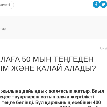
ызметі
тар
Оқы
АЛАҒА 50 МЫҢ ТЕҢГЕДЕН
 КІМ ЖӘНЕ ҚАЛАЙ АЛАДЫ?
қу жылына дайындық жалғасып жатыр. Биыл
еңсе тауарларын сатып алуға жергілікті
еңге бөлінді. Бұл қаржының есебінен 400