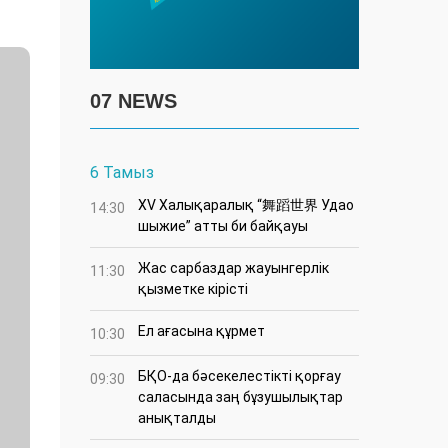
07 NEWS
6 Тамыз
XV Халықаралық “舞蹈世界 Удао
14:30
шыжие” атты би байқауы
Жас сарбаздар жауынгерлік
11:30
қызметке кірісті
Ел ағасына құрмет
10:30
БҚО-да бәсекелестікті қорғау
09:30
саласында заң бұзушылықтар
анықталды