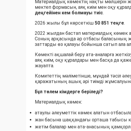
Материалдық көмектің нақты мөлшерін жерг
мектеп формасын, аяқ киім мен оқу құрал
деңгейінен кем болмауы тиіс
.
2026 жылы бұл көрсеткіш
50 851 теңге
.
2022 жылдан бастап материалдық көмек
Соның арқасында әр отбасы баласының жа
заттарды өз қалауы бойынша сатып ала а
Көмекті ақшалай беру ата-аналарға жеткізу
аяқ киім, оқу құралдары мен басқа да қаже
жауапта.
Комитеттің мәліметінше, мұндай тәсіл әл
қаражатының ашық әрі тиімді жұмсалуына 
Бұл төлем кімдерге беріледі?
Материалдық көмек:
атаулы әлеуметтік көмек алатын отбасыл
жан басына шаққандағы орташа табысы кү
жетім балалар мен ата-анасының қамқорл