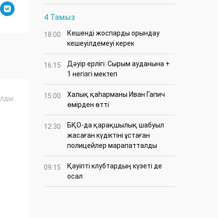
4 Тамыз
Кешенді жоспарды орындау
18:00
кешеуілдемеуі керек
Дәуір ерлігі: Сырым ауданына +
16:15
1 негізгі мектеп
Халық қаһарманы Иван Гапич
15:00
лды:
өмірден өтті
БҚО-да қарақшылық шабуыл
12:30
жасаған күдіктіні ұстаған
полицейлер марапатталды
Қауіпті клубтардың күзеті де
09:15
осал