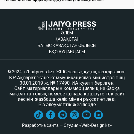
ӘЛЕМ
ҚАЗАҚСТАН
БАТЫС ҚАЗАҚСТАН ОБЛЫСЫ
БҚО АУДАНДАРЫ
© 2024. «Zhaikpress.kz». ЖШС Барлық құқықтар қорғалған.
ҚР Ақпарат және коммуникациялар министрлігінің
30.01.2019 ж. № 17490-ИА куәлігі берілген.
Сайт материалдарын коммерциялық не басқа
мақсатта толық немесе ішінара көшіруге тек сайт
иесінің жазбаша келісімімен рұқсат етіледі.
Біз әлеуметтік желілерде
Разработка сайта — Студия «Web-Design.kz»