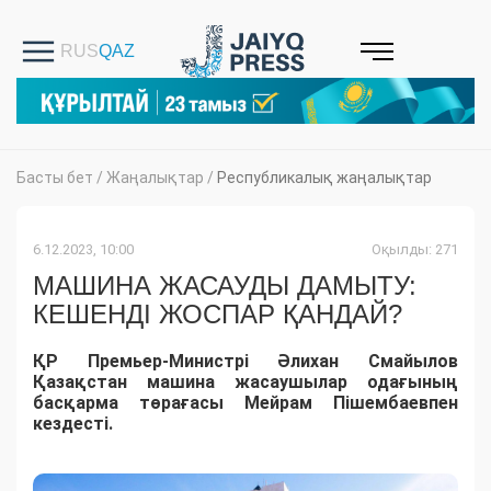
Басты бет
/
Жаңалықтар
/
Республикалық жаңалықтар
6.12.2023, 10:00
Оқылды: 271
МАШИНА ЖАСАУДЫ ДАМЫТУ:
КЕШЕНДІ ЖОСПАР ҚАНДАЙ?
ҚР Премьер-Министрі Әлихан Смайылов
Қазақстан машина жасаушылар одағының
басқарма төрағасы Мейрам Пішембаевпен
кездесті.