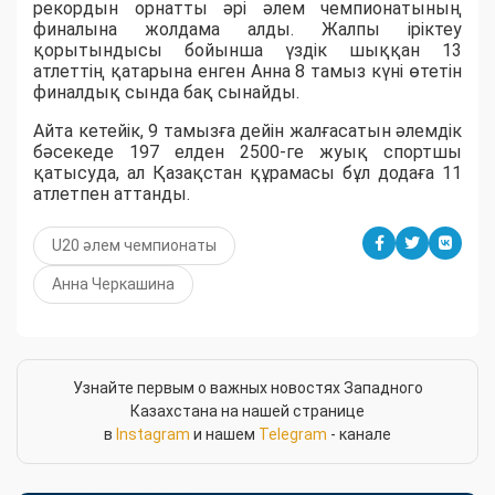
рекордын орнатты әрі әлем чемпионатының
финалына жолдама алды. Жалпы іріктеу
қорытындысы бойынша үздік шыққан 13
атлеттің қатарына енген Анна 8 тамыз күні өтетін
финалдық сында бақ сынайды.
Айта кетейік, 9 тамызға дейін жалғасатын әлемдік
бәсекеде 197 елден 2500-ге жуық спортшы
қатысуда, ал Қазақстан құрамасы бұл додаға 11
атлетпен аттанды.
U20 әлем чемпионаты
Анна Черкашина
Узнайте первым о важных новостях Западного
Казахстана на нашей странице
в
Instagram
и нашем
Telegram
- канале