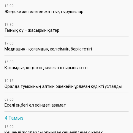
18:00
Жеңіске жетелеген жаттықтырушылар
17:30
Тынық су – жасырын қатер
17:00
Медиация - қоғамдық келісімнің берік тетігі
16:30
Қоғамдық кеңестің кезекті отырысы өтті
10:15
Оралда туысының алтын әшекейін ұрлаған күдікті ұсталды
09:00
Еселі еңбегі ел есіндегі азамат
4 Тамыз
18:00
Кешенді жоспарды орындау кешеуілдемеуі керек