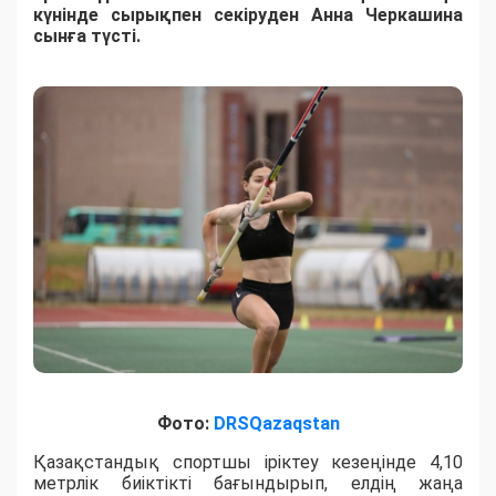
күнінде сырықпен секіруден Анна Черкашина
сынға түсті.
Фото:
DRSQazaqstan
Қазақстандық спортшы іріктеу кезеңінде 4,10
метрлік биіктікті бағындырып, елдің жаңа