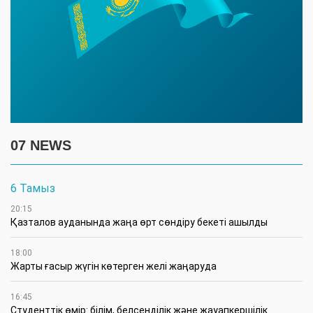
07 NEWS
6 Тамыз
20:15
Қазталов ауданында жаңа өрт сөндіру бекеті ашылды
18:00
Жарты ғасыр жүгін көтерген желі жаңаруда
16:45
Студенттік өмір: білім, белсенділік және жауапкершілік