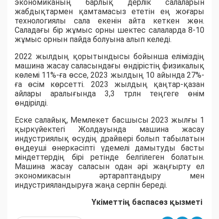
экономиканың барлық дерлік салаларын
жабдықтармен қамтамасыз ететін ең жоғары
технологиялы сала екенін айта кеткен жөн.
Саладағы бір жұмыс орны шектес салаларда 8-10
жұмыс орнын пайда болуына алып келеді.
2022 жылдың қорытындысы бойынша еліміздің
машина жасау саласындағы өндірістің физикалық
көлемі 11%-ға өссе, 2023 жылдың 10 айында 27%-
ға өсім көрсетті. 2023 жылдың қаңтар-қазан
айлары аралығында 3,3 трлн теңгеге өнім
өндірілді.
Еске салайық, Мемлекет басшысы 2023 жылғы 1
қыркүйектегі Жолдауында машина жасау
индустриялық өсудің драйвері болып табылатын
өңдеуші өнеркәсіпті үдемелі дамытуды басты
міндеттердің бірі ретінде белгілеген болатын.
Машина жасау саласын одан әрі жаңғырту ел
экономикасын әртараптандыру мен
индустрияландыруға жаңа серпін береді.
Үкіметтің баспасөз
қызметі