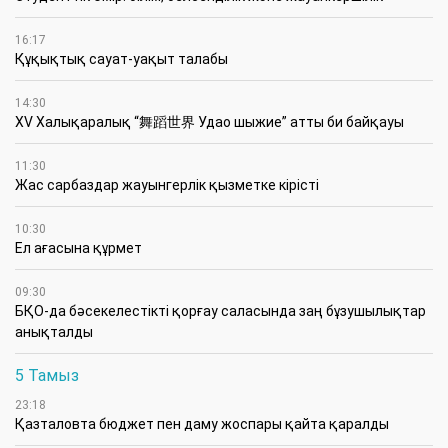
16:17
Құқықтық сауат-уақыт талабы
14:30
XV Халықаралық “舞蹈世界 Удао шыжие” атты би байқауы
11:30
Жас сарбаздар жауынгерлік қызметке кірісті
10:30
Ел ағасына құрмет
09:30
БҚО-да бәсекелестікті қорғау саласында заң бұзушылықтар
анықталды
5 Тамыз
23:18
Қазталовта бюджет пен даму жоспары қайта қаралды