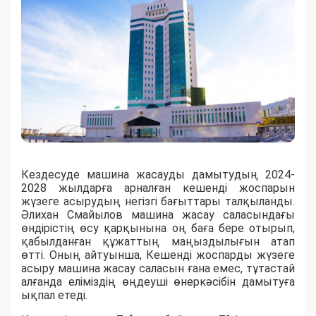
Кездесуде машина жасауды дамытудың 2024-
2028 жылдарға арналған кешенді жоспарын
жүзеге асырудың негізгі бағыттары талқыланды.
Әлихан Смайылов машина жасау саласындағы
өндірістің өсу қарқынына оң баға бере отырып,
қабылданған құжаттың маңыздылығын атап
өтті. Оның айтуынша, Кешенді жоспарды жүзеге
асыру машина жасау саласын ғана емес, тұтастай
алғанда еліміздің өңдеуші өнеркәсібін дамытуға
ықпал етеді.