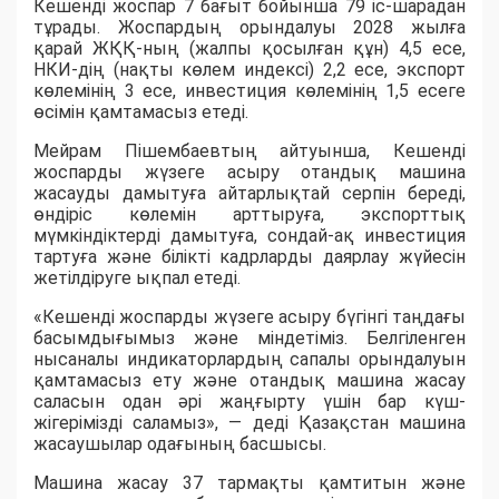
Кешенді жоспар 7 бағыт бойынша 79 іс-шарадан
тұрады. Жоспардың орындалуы 2028 жылға
қарай ЖҚҚ-ның (жалпы қосылған құн) 4,5 есе,
НКИ-дің (нақты көлем индексі) 2,2 есе, экспорт
көлемінің 3 есе, инвестиция көлемінің 1,5 есеге
өсімін қамтамасыз етеді.
Мейрам Пішембаевтың айтуынша, Кешенді
жоспарды жүзеге асыру отандық машина
жасауды дамытуға айтарлықтай серпін береді,
өндіріс көлемін арттыруға, экспорттық
мүмкіндіктерді дамытуға, сондай-ақ инвестиция
тартуға және білікті кадрларды даярлау жүйесін
жетілдіруге ықпал етеді.
«Кешенді жоспарды жүзеге асыру бүгінгі таңдағы
басымдығымыз және міндетіміз. Белгіленген
нысаналы индикаторлардың сапалы орындалуын
қамтамасыз ету және отандық машина жасау
саласын одан әрі жаңғырту үшін бар күш-
жігерімізді саламыз», — деді Қазақстан машина
жасаушылар одағының басшысы.
Машина жасау 37 тармақты қамтитын және