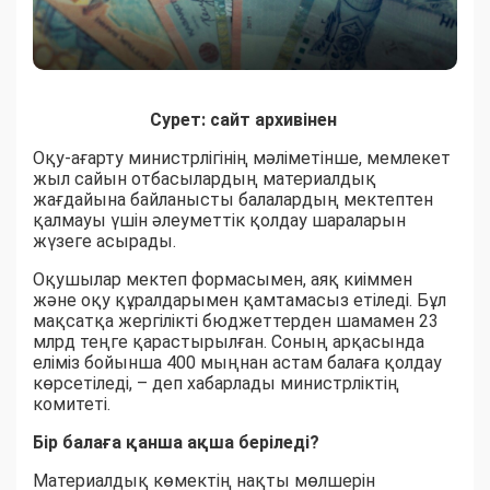
Сурет: сайт архивінен
Оқу-ағарту министрлігінің мәліметінше, мемлекет
жыл сайын отбасылардың материалдық
жағдайына байланысты балалардың мектептен
қалмауы үшін әлеуметтік қолдау шараларын
жүзеге асырады.
Оқушылар мектеп формасымен, аяқ киіммен
және оқу құралдарымен қамтамасыз етіледі. Бұл
мақсатқа жергілікті бюджеттерден шамамен 23
млрд теңге қарастырылған. Соның арқасында
еліміз бойынша 400 мыңнан астам балаға қолдау
көрсетіледі, – деп хабарлады министрліктің
комитеті.
Бір балаға қанша ақша беріледі?
Материалдық көмектің нақты мөлшерін