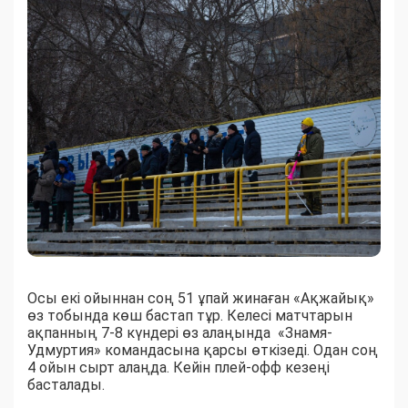
Осы екі ойыннан соң 51 ұпай жинаған «Ақжайық»
өз тобында көш бастап тұр. Келесі матчтарын
ақпанның 7-8 күндері өз алаңында «Знамя-
Удмуртия» командасына қарсы өткізеді. Одан соң
4 ойын сырт алаңда. Кейін плей-офф кезеңі
басталады.