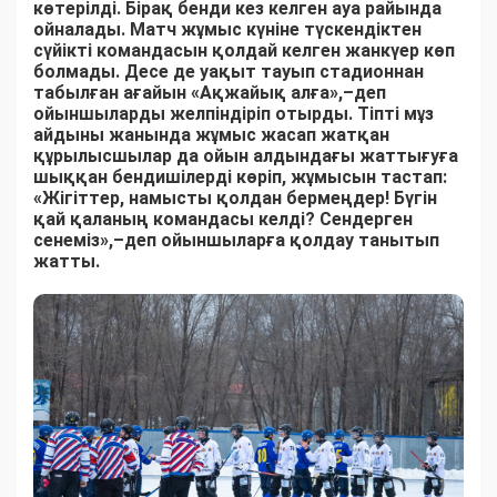
көтерілді. Бірақ бенди
кез келген ауа райында
ойналады.
Матч жұмыс күніне түскендіктен
сүйікті командасын қолдай келген жанкүер көп
болмады. Десе де уақыт тауып стадионнан
табылған ағайын «Ақжайық алға»,–деп
ойыншыларды желпіндіріп отырды. Тіпті мұз
айдыны жанында жұмыс жасап жатқан
құрылысшылар да ойын алдындағы жаттығуға
шыққан бендишілерді көріп, жұмысын тастап:
«Жігіттер, намысты қолдан бермеңдер! Бүгін
қай қаланың командасы келді? Сендерген
сенеміз»,–деп ойыншыларға қолдау танытып
жатты.