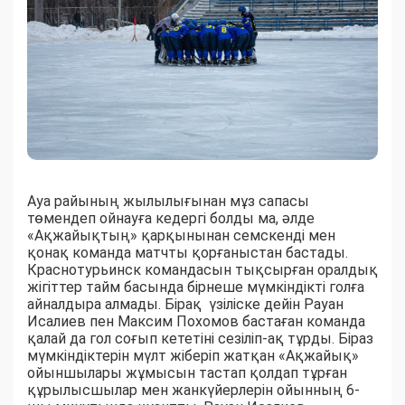
Ауа райының жылылығынан мұз сапасы
төмендеп ойнауға кедергі болды ма, әлде
«Ақжайықтың» қарқынынан семскенді мен
қонақ команда матчты қорғаныстан бастады.
Краснотурьинск командасын тықсырған оралдық
жігіттер тайм басында бірнеше мүмкіндікті голға
айналдыра алмады. Бірақ үзіліске дейін Рауан
Исалиев пен Максим Похомов бастаған команда
қалай да гол соғып кететіні сезіліп-ақ тұрды. Біраз
мүмкіндіктерін мүлт жіберіп жатқан «Ақжайық»
ойыншылары жұмысын тастап қолдап тұрған
құрылысшылар мен жанкүйерлерін ойынның 6-