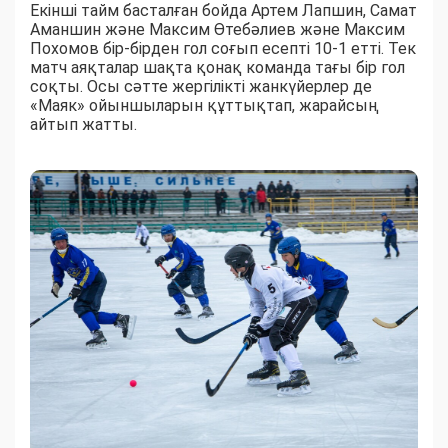
Екінші тайм басталған бойда Артем Лапшин, Самат
Аманшин және Максим Өтебәлиев және Максим
Похомов бір-бірден гол соғып есепті 10-1 етті. Тек
матч аяқталар шақта қонақ команда тағы бір гол
соқты. Осы сәтте жергілікті жанкүйерлер де
«Маяк» ойыншыларын құттықтап, жарайсың
айтып жатты.