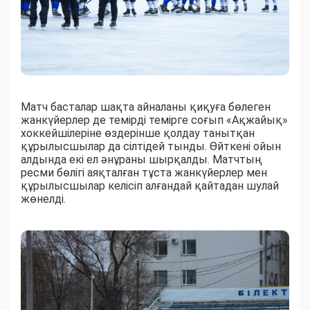
Матч басталар шақта айналаны қиқуға бөлеген
жанкүйерлер де темірді темірге соғып «Ақжайық»
хоккейшілеріне өздерінше қолдау танытқан
құрылысшылар да сілтідей тынды. Өйткені ойын
алдында екі ел әнұраны шырқалды. Матчтың
ресми бөлігі аяқталған тұста жанкүйерлер мен
құрылысшылар келісіп алғандай қайтадан шулай
жөнелді.