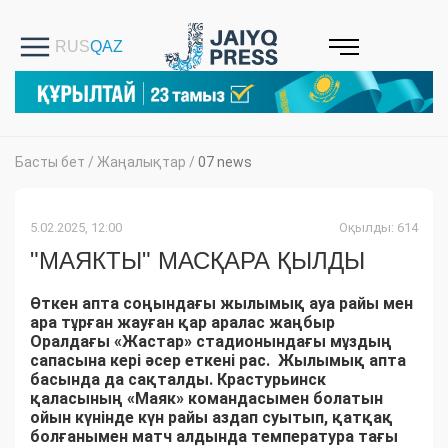
Басты бет
/
Жаңалықтар
/
07 news
5.02.2025, 12:00
Оқылды: 614
"МАЯКТЫ" МАСҚАРА ҚЫЛДЫ
Өткен апта соңындағы жылымық ауа райы мен
ара тұрған жауған қар аралас жаңбыр
Оралдағы «Жастар»
стадионындағы мұздың
сапасы
на кері әсер еткені рас.
Жылымық апта
басында да сақталды. Крастурьинск
қаласының «Маяк» командасымен болатын
ойын күнінде күн райы аздап суытып, қатқақ
болғанымен матч алдында температура тағы