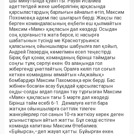
шы минутында қуантты. Рауан Исалиев
әдеттегідей жеке шеберлігінің арқасында
қарсыластардың барлығын айналып өтіп, Максим
Похомовқа әдемі пас шығарып берді. Жақсы пас
берген командаласының еңбегін еш қылмайтын
Максим «Маяк» қақпасын дәл көздеді. Осыдан
соң қорғаныста жата берсе, іс насырға
шабатынын түсінді ме Краснотурьинск
қаласының ойыншылары шабуылға лап қойып,
Андрей Глазердің көмегімен есеп теңестірді.
Бірақ бұл қонақ команданың бірінші таймдағы
соңғы тұяқ серпуі екен. Өз алаңында гол
жібергенді ұнатпайтын, Оралға келіп гол соғып
кеткен команданы аямайтын «Ақжайық»
бомбардирі Максим Пахомовқа ерік берді. Бас
жібінен босаған асау бұқадай қарсыластарын
оңды-солды алдап голдан тау тұрғызған Максим
«Маяк» қақпасын тағы 5 мәрте дәл көздеді.
Бірінші тайм есебі 6-1. Демалуға кетіп бара
жатқан ойыншыларға сәттілік тілеген
жанкүйерлер гол санын 10-ға жеткізу керек деген
ұсыныстарын айтып жатты. Бұл сөзді естіген
команда капитаны Максим Өтебәлиев:
«Бұйырса»,–деп жауап қатты. Бұйырған екен.