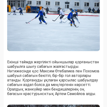
Екінші таймда жергілікті ойыншылар қорғаныстан
шабуылға шығу сабағын жалғастырды.
Нәтижесінде қос Максим Өтебалиев пен Похомов
шабуыл сабағын бекітіп, бір-бір гол авторлары
атанды. Қорғануды ұқпаған қарсылас шабуылдау
сабағын аздап болса да меңгергенін көрсетті.
Оралдық жанкүйер мен бендишілерінің оң
бағасын крастурьнсктық Артем Самойлов алды.