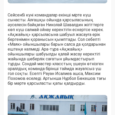
Сейсенбі күні командалар екінші мірте күш
сынасты. Алғашқы ойында қарсыласының
әуселесін байқаған Николай Шавалдин жігіттерге
көп күш салмай ойнау керектігін ескертсе керек.
«Ақжайық» қарсыласына шабуыл жасауға ерік
бергенімен қоранысын қымптады. Сол себепті
«Маяк» ойыншылары барын салса да қолдарынан
ештеңе келмеді. Ара-тұра «Ақжайық»
ойыншылары шабуылды қалай жасау керектігі
жайында шеберлік сағатын ұйымдастырып
тұрды. Сондай мастер класстың үшеуін өткізген
ораллдық команда бірінші таймда жауапсыз үш
гол соқты. Есепті Рауан Исалиев ашса, Максим
Похомов еселеді. Артынша Нұрбол Бөкешов тағы
бір мәрте қарсыласты қапы қалдырды.