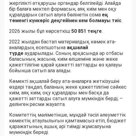
жергілікті атқарушы органдар белгілейді. Алайда
бір балаға мектеп формасын, аяқ киім мен оқу
құралдарын сатып алуға бөлінетін сома
ең
төменгі күнкөріс деңгейінен кем болмауы тиіс
.
2026 жылы бұл көрсеткіш
50 851 теңге
.
2022 жылдан бастап материалдық көмек ата-
аналардың есепшотына
ақшалай
түрде
аударылады. Соның арқасында әр отбасы
баласының жасына, киім өлшеміне және жеке
қажеттілігіне қарай қажетті заттарды өз қалауы
бойынша сатып ала алады.
Көмекті ақшалай беру ата-аналарға жеткізушіні
өздері таңдап, баланың жеке қажеттілігіне сәйкес
киім, аяқ киім, оқу құралдары мен басқа да
қажетті заттарды сатып алуға мүмкіндік берді, –
делінген ресми жауапта.
Комитеттің мәліметінше, мұндай тәсіл әлеуметтік
көмектің атаулылығын қамтамасыз етіп, бюджет
қаражатының ашық әрі тиімді жұмсалуына
мүмкіндік береді.