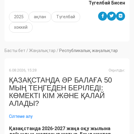
Түгелбай Бисен
2025
ақпан
Түгелбай
хоккей
Басты бет
/
Жаңалықтар
/
Республикалық жаңалықтар
6.08.2026, 15:28
Оқылды:
ҚАЗАҚСТАНДА ӘР БАЛАҒА 50
МЫҢ ТЕҢГЕДЕН БЕРІЛЕДІ:
КӨМЕКТІ КІМ ЖӘНЕ ҚАЛАЙ
АЛАДЫ?
Сілтеме алу
Қазақстанда 2026-2027 жаңа оқу жылына