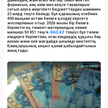
дайындық жалғасып жатыр. Биыл мектеп
формасын, аяқ киім мен кеңсе тауарларын
сатып алуға жергілікті бюджеттерден шамамен
23 млрд теңге бөлінді. Бұл қаржының есебінен
400 мыңнан астам балаға қолдау көрсету
жоспарланып отыр. 2026 жылы бір балаға
берілетін ең төменгі материалдық көмек
мөлшері 50 851 теңге.
BAQ.KZ
тілшісі бұл төлем
кімдерге берілетінін, оған кімдердің құқығы бар
екенін және кей жағдайда шешімді мектептің
Қамқоршылық кеңесі қалай қабылдайтынын
анықтады.