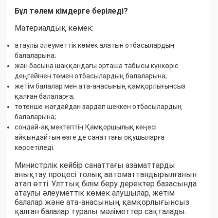
Бұл төлем кімдерге беріледі?
Материалдық көмек:
атаулы әлеуметтік көмек алатын отбасылардың
балаларына;
жан басына шаққандағы орташа табысы күнкөріс
деңгейінен төмен отбасылардың балаларына;
жетім балалар мен ата-анасының қамқорлығынсыз
қалған балаларға;
төтенше жағдайдан зардап шеккен отбасылардың
балаларына;
сондай-ақ мектептің Қамқоршылық кеңесі
айқындайтын өзге де санаттағы оқушыларға
көрсетіледі.
Министрлік кейбір санаттағы азаматтарды
анықтау процесі толық автоматтандырылғанын
атап өтті. Ұлттық білім беру деректер базасында
атаулы әлеуметтік көмек алушылар, жетім
балалар және ата-анасының қамқорлығынсыз
қалған балалар туралы мәліметтер сақталады.