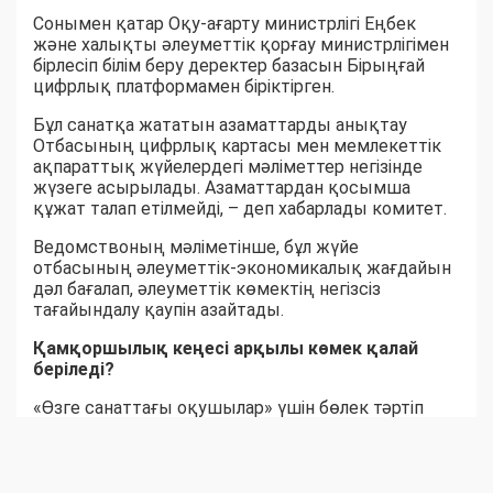
Сонымен қатар Оқу-ағарту министрлігі Еңбек
және халықты әлеуметтік қорғау министрлігімен
бірлесіп білім беру деректер базасын Бірыңғай
цифрлық платформамен біріктірген.
Бұл санатқа жататын азаматтарды анықтау
Отбасының цифрлық картасы мен мемлекеттік
ақпараттық жүйелердегі мәліметтер негізінде
жүзеге асырылады. Азаматтардан қосымша
құжат талап етілмейді, – деп хабарлады комитет.
Ведомствоның мәліметінше, бұл жүйе
отбасының әлеуметтік-экономикалық жағдайын
дәл бағалап, әлеуметтік көмектің негізсіз
тағайындалу қаупін азайтады.
Қамқоршылық кеңесі арқылы көмек қалай
беріледі?
«Өзге санаттағы оқушылар» үшін бөлек тәртіп
қарастырылған. Бұл жағдайда материалдық
көмек көрсету туралы шешімді білім беру
ұйымының Қамқоршылық кеңесі қабылдайды.